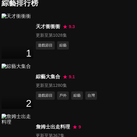
竟比場上還要熱血沸騰？！
綜藝排行榜
47
分鐘
第67集 別怪男人愛生氣！這一
天才衝衝衝
9.3
切都是妳眼瞎惹的禍？！
更新至第1028集
47
分鐘
遊戲節目
綜藝
1
第68集 這些窘境真毋湯！炎炎
夏日比防疫更可怕的事？
47
分鐘
綜藝大集合
9.1
第69集 七嘴八舌就是爽！超瘋
更新至第1280集
狂媽媽群 加？不加？
遊戲節目
戶外
綜藝
台灣
47
分鐘
2
第70集 女孩們的悲慘瞬間？榜
上全中的請舉手！
詹姆士出走料理
9
47
分鐘
更新至第367集