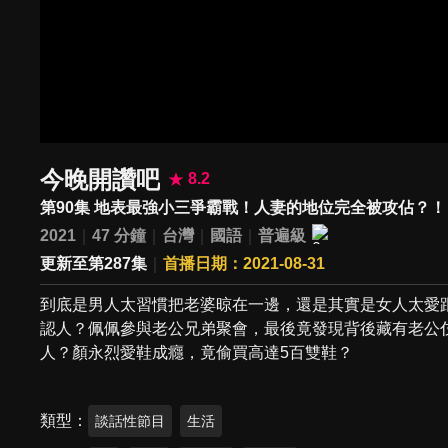
今晚開讚吧
8.2
第90集 地表最強小三爭霸戰！人妻的地位完全被攻佔？！
2021
47 分鐘
台灣
國語
普遍級
更新至第287集
首播日期：2021-08-31
到底是男人太習慣把老婆晾在一邊，還是其實是女人太愛跟
認人？佩佩參與老公兄弟聚會，最後竟發現背後藏有老公
人？顏永烈愛鞋成癮，竟偷買高達5百雙鞋？
類型
談話性節目
生活