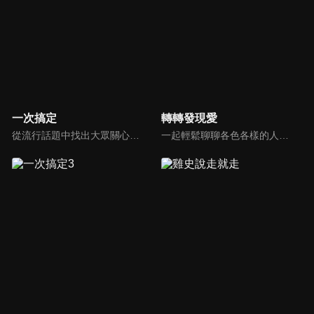
一次搞定
轉轉發現愛
從流行話題中找出大眾關心的、正在煩惱的問題，由台灣好媳婦佩甄與日本型男風田親身實驗，替觀眾解決生活的大小事，傳授生活密技讓你「一次搞定」！
一起輕鬆聊聊各色各樣的人生故事，一起發現愛！