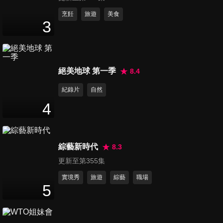
第71集 購物車從來沒停過？姊
烹飪
旅遊
美食
3
姊妹妹們買起來！
47
分鐘
第72集 宅在家就是要耍廢？被
絕美地球 第一季
8.4
讚爆的不無聊生活提案！
47
分鐘
紀錄片
自然
4
第73集 宮鬥劇誇張？現實更殘
酷？你想像不到的荒謬情節來
47
分鐘
襲！
綜藝新時代
8.3
更新至第355集
第74集 史上最長暑假來襲？崩
潰爸媽瘋狂蓋樓吧！
實境秀
旅遊
綜藝
職場
5
47
分鐘
第75集 懶惰媽大戰潔癖媽！討