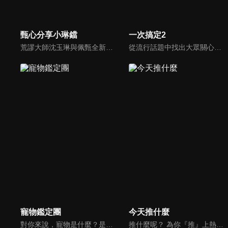
甄心分享小琳鐺
一次搞定2
荒謬大師沈玉琳與佩甄全新搭檔，兩人幽默十足、幽默風趣地為節目穿針引線，結合各領域的職場達人、專家、明星PK暢談最IN話題，在快速變化的時代給您滿滿含金量的生活好智慧！
從流行話題中找出大眾關心的、正在煩惱的問題，由台灣好媳婦佩甄與日本型男風田親身實驗，替觀眾解決生活的大小事，傳授生活密技讓你「一次搞定」！
寵物鑑定團
今天推什麼
對你來說，寵物是什麼？是一個在你寂寞時靜靜守候著的朋友？還是處處依賴你生活的牽絆呢？我想大多數人的答案應該選擇以上皆是吧。在節目中告訴觀眾們如何飼養家裡寵物，並捕捉飼養過程中的趣味花絮，藉由主持人與來賓的生動談話中，讓觀眾了解人類飼養寵物的歷史，寵物會有哪些習性以及需要等問題。
推什麼呢？ 為你『推』上熱騰騰第一手消息！時下最新、最夯！吃喝玩樂食衣住行藝文活動，哪邊流行哪邊去！好物推薦真心不騙！跟著《今天推什麼》走在潮流最前線！