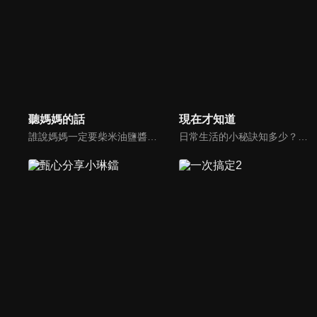
聽媽媽的話
現在才知道
誰說媽媽一定要柴米油鹽醬醋茶，誰說媽媽就等於黃臉婆，不同顏值、不同族群、不同職業、不同年紀，來自各個角落的快樂媽媽們，將讓您看到媽媽們的搞笑、可愛、淚水、溫馨，現代的媽媽們，通通站出來吧~所有愛秀敢秀的媽咪們，都在《聽媽媽的話》。
日常生活的小秘訣知多少？由理財專家賴憲政、美麗人妻季芹，用貼近民心的實際案例、最新時事的話題來分析研討，讓你了解生活中的理財消費、民生、旅遊等問題。