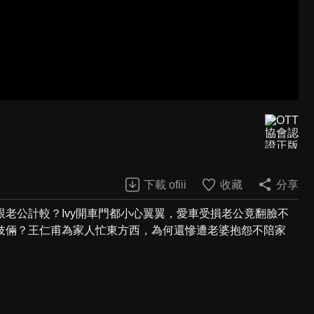
下載 ofiii
收藏
分享
老公計較？Ivy開車門都小心翼翼，愛車受損老公竟翻臉不
伎倆？王仁甫為家人忙東方西，為何還慘遭老婆抱怨不陪家