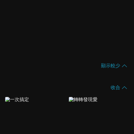
顯示較少
收合