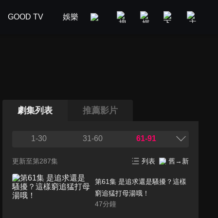
GOOD TV
娛樂
美食旅遊
新聞政論
汽車
劇集列表
推薦影片
1-30
31-60
61-91
更新至第287集
列表
舊→新
第61集 是追求還是騷擾？這樣
窮追猛打母湯哦！
47
分鐘