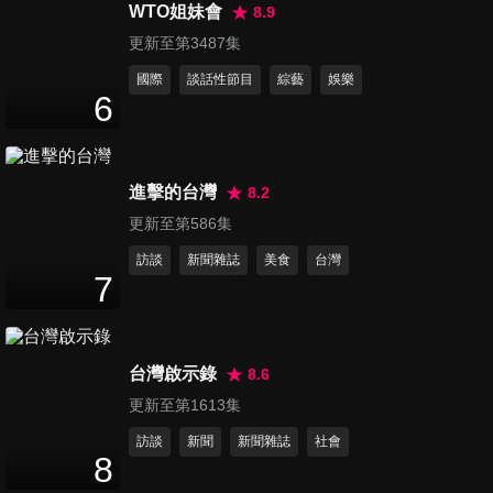
厭整理的媽媽錯了嗎？！
WTO姐妹會
8.9
47
分鐘
更新至第3487集
國際
談話性節目
綜藝
娛樂
第76集 每天都要面對的食物戰
6
爭！網友怒：飯還能不能好好
47
分鐘
吃！？
進擊的台灣
8.2
第77集 荒謬怪奇事件來襲！是
更新至第586集
心裡有鬼還是自己嚇自己？！
47
分鐘
訪談
新聞雜誌
美食
台灣
7
第78集 主婦們超恨！人夫們無
奈，誰才是家中的「荷包殺
47
分鐘
手」？！
台灣啟示錄
8.6
更新至第1613集
第79集 馬路三寶沒有極限！鄉
訪談
新聞
新聞雜誌
社會
民的怒吼，你上榜了嗎？
8
47
分鐘