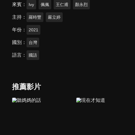
來賓
Ivy
佩佩
王仁甫
顏永烈
主持
羅時豐
嚴立婷
年份
2021
國別
台灣
語言
國語
推薦影片