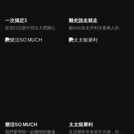
一次搞定3
雞史說走就走
從流行話題中找出大眾關心的、正在煩惱的問題，由台灣好媳婦佩甄與日本型男風田親身實驗，替觀眾解決生活的大小事，傳授生活密技讓你「一次搞定」！
聽GiGi及史丹利夫妻兩人的有趣對話和故事，讓一成不變的生活，多一些笑聲！
樂活SO MUCH
太太狠犀利
我們要帶您一起聰明快樂過生活！由聰明生活家張雅芳主持的健康休閒資訊類節目，主題式介紹探討各種飲食、保健、醫學、休閒、民生、環保等，各種國人關心的樂活新訊，讓觀眾朋友一同感受快樂、用心過生活，其實就是那麼的簡單。
生活裡常常有些不方便，但其實只要有一些小創意，就會讓生活變得更有趣，就讓美食達人焦志方與生活玩家巴鈺帶領專家們，告訴大家最即時、最便利、最實用的解決之道！