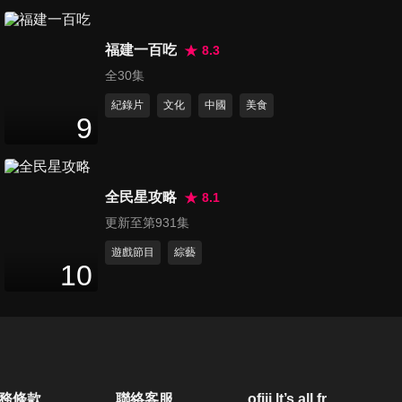
第80集 求神拜佛也沒用？努力
福建一百吃
錯方向月老也會封鎖你？！
8.3
47
分鐘
全30集
紀錄片
文化
中國
美食
第81集 大嘴妖怪別來鬧！他們
9
的嘴巴就是管不住？！
47
分鐘
全民星攻略
8.1
第82集 變腫病毒來襲！到底是
更新至第931集
胖得很冤枉？還是誤會一
47
分鐘
場？！
遊戲節目
綜藝
10
第83集 「初老境桃」別找我！
抗老也要超前部署？！
47
分鐘
第84集 財神就在你身邊？千萬
務條款
聯絡客服
ofiii lt’s all free