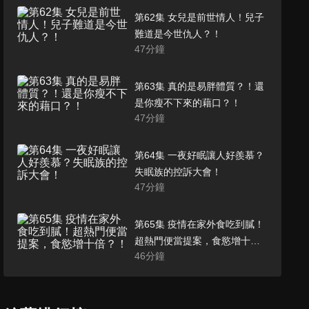
第62集 女兒是前世情人！兒子
難道是今世仇人？！
47
分鐘
第63集 真的是易胖體質？！還
是你瘦不下來的藉口？！
47
分鐘
第64集 一夜好眠讓人好羨慕？
失眠族的控訴大會！
47
分鐘
第65集 疫情在家外食吃到膩！
超熱門便當提案，食慾增十
46
分鐘
倍？！
第66集 全民瘋狂追賽事！場外