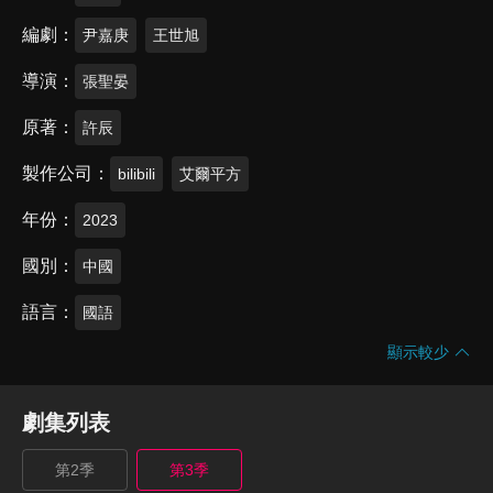
編劇
尹嘉庚
王世旭
導演
張聖晏
原著
許辰
製作公司
bilibili
艾爾平方
年份
2023
國別
中國
語言
國語
顯示較少
劇集列表
第2季
第3季