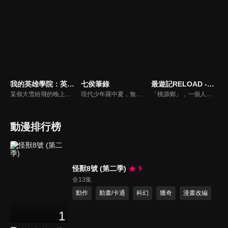
我的英雄學院：英雄新世紀
七侯筆錄
最遊記RELOAD -ZEROIN-
某個大雪紛飛的晚上，企圖破壞英雄社會的死柄木弔等人正打算秘密運送某樣「神秘物件」。事前已掌握他們動向的英雄們趕到現場、跟他們展開了一場激戰。混亂之中，死柄木弔等人帶著神秘物件逃走，並留下一句「實驗已經成功了」。
現代少年羅中夏，無意中邂逅了一支與「管城七侯」息息相關的筆靈，一個與筆冢相關的奇妙世界就此為他打開大門。然而少年雖得奇遇，卻因懷璧其罪而被各方勢力頻頻覬覦，少年只想躲避紛爭，一心尋找退筆之法。雖然退筆的過程總是事與願違，但少年卻因此得到成長，成為一個有擔當，有謀略的「筆冢吏」。
「桃源鄉」，一個人與妖怪、科學與妖術共存的安穩大陸。在牛魔王復活實驗發出的負面波動的影響下，妖怪們突然失控，破壞了這塊淨土的平衡。天界的觀世音菩薩遂命令玄奘三藏阻止牛魔王復活實驗，三藏於是帶著孫悟空、沙悟淨、豬八戒朝西域天竺前進。
動漫排行榜
怪獸8號 (第二季)
9
全13集
動作
動畫/卡通
科幻
獵奇
漫畫改編
1