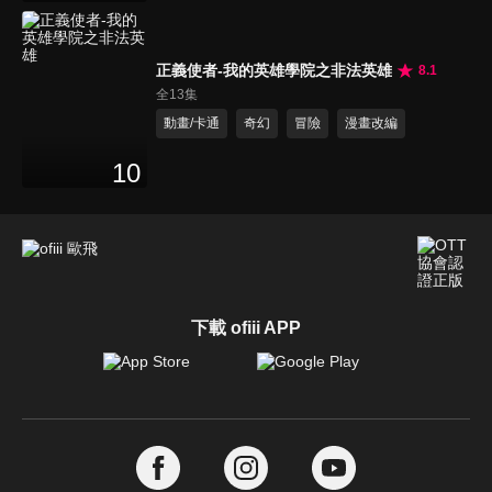
正義使者-我的英雄學院之非法英雄
8.1
全13集
動畫/卡通
奇幻
冒險
漫畫改編
10
下載 ofiii APP