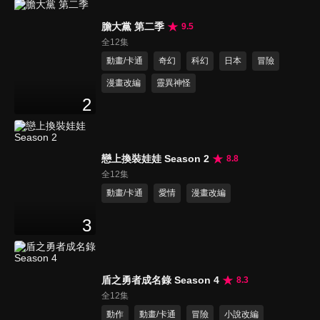
膽大黨 第二季
9.5
全12集
動畫/卡通
奇幻
科幻
日本
冒險
漫畫改編
靈異神怪
2
戀上換裝娃娃 Season 2
8.8
全12集
動畫/卡通
愛情
漫畫改編
3
盾之勇者成名錄 Season 4
8.3
全12集
動作
動畫/卡通
冒險
小說改編