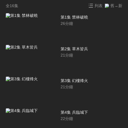
全16集
列表
舊→新
第1集 禁林破曉
26
分鐘
第2集 草木皆兵
21
分鐘
第3集 幻樓烽火
21
分鐘
第4集 兵臨城下
22
分鐘