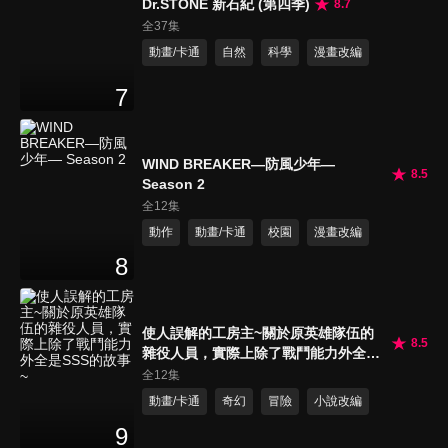
Dr.STONE 新石紀 (第四季)
8.7
全37集
動畫/卡通
自然
科學
漫畫改編
7
WIND BREAKER—防風少年—
8.5
Season 2
全12集
動作
動畫/卡通
校園
漫畫改編
8
使人誤解的工房主~關於原英雄隊伍的
8.5
雜役人員，實際上除了戰鬥能力外全是
SSS的故事~
全12集
動畫/卡通
奇幻
冒險
小說改編
9