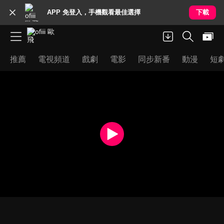
APP 免登入，手機觀看最佳選擇
下載
推薦
電視頻道
戲劇
電影
同步新番
動漫
短