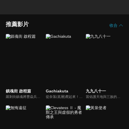
推薦影片
收合
鎮魂街 啟程篇
Gachiakuta
九九八十一
羅剎街鎮魂將曹焱兵和寄靈人夏鈴踏上修復靈槐之路，羽林街鎮魂將南禦夫卻受命緝拿曹焱兵，恰有菩提街鎮魂將北落師門 出面平息事態。 但南禦夫心懷鬼胎，北落師門與女孩水兒也暗藏秘密，曹焱兵和夏鈴又將如何應對。 菩提樹下，三方命運交結，最終會湧到何處。
從奈落(底層)爬起來！一切都是為了改變這個「糞土般的世界」──！《GACHIAKUTA》以生活在罪犯後裔聚集的貧民窟孤兒少年「路德」為主角，展開的熱血戰鬥冒險故事。作品自2022年2月起開始連載，並榮獲「下一部人氣漫畫大賞2022」紙本漫畫類別Global特別獎。
當佑護天地與三族的隱樹開始衰敗，背負天授的身份和使命，碧涵踏上了這段漫漫征程。為找到鴻蒙，還世間安寧，一路千難萬險，荊棘叢生。有至親至密的溫切，亦有至惡至險的阻隔，幸得夥伴並肩，雖一路坎坷，仍且行且歌。