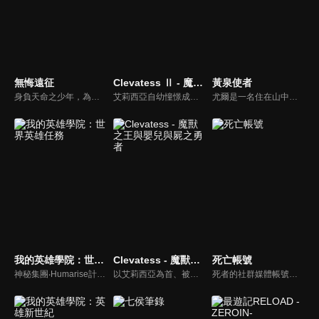
無悔遠征
Clevatess Ⅱ - 魔獸之王與虛假的勇者傳承
黃泉使者
身負天命之少年，為拯蒼生，毅然踏上艱難征程。一路雖艱險重重，然其心無悔，唯願天下重歸安寧之境。
艾莉西亞自幼憧憬成為勇者，成為了由國王所選出的 13 名勇者之一。勇者們帶著傳說之劍，前往討伐魔獸王克雷巴特斯。然而他們的魯莽，卻意外引發了可能讓整個艾多西亞大陸的人族滅絕的最大危機。而世界僅存的希望，竟然是託付給魔獸王的一名嬰兒...... 第二季將接續第一季的發展，繼續講述魔獸王克雷巴特斯與這名人族嬰兒在充滿陰謀與危機的世界中，所展開的黑暗冒險與史詩篇章。
尤爾是一名住在山中小村莊的獵人少年，靠著狩獵野鳥維生，與雙胞胎妹妹阿薩及村民們過著樸實的生活。然而，這樣平穩的日常卻被空中響起的""龍的叫聲""給撕裂了──安逸的村莊裡潛藏著傳承與謎團，這個村裡究竟藏著什麼祕密呢？尤爾的命運又會如何？謎團與不可思議縱橫交錯的嶄新使者戰鬥──緊張刺激的幻怪奇幻譚，現在揭開序幕。
我的英雄學院：世界英雄任務
Clevatess - 魔獸之王與嬰兒與屍之勇者
死亡帳號
神秘集團‧Humarise計畫著殲滅世界上擁有「個性」的人類，為了拯救人們，世界各地的英雄便集結起來、組成了〈世界英雄選拔隊〉。以在進行實習的出久、爆豪跟轟為首，雄英高中英雄科的學生們也加入成為隊員，跟職業英雄們一起面對這場世界性的危機。
以艾莉西亞為首、被王所選上的勇者一行人，因為討伐魔獸王克雷巴特斯失利，因此陷入了危機。就在世界滅亡之際，所有人的希望託付到了一名嬰兒手上。
死者的社群媒體帳號會怎樣的呢？那些帶著未完成心願的亡者帳號──Dead Account──最終會以數位幽靈，也就是所謂的「幽靈帳號」，在現世復甦……。緣城蒼吏為了替妹妹緋里籌措醫藥費，每天都以炎上系直播主「煽火蘋果」的身分進行直播活動。然而，在某個契機之下覺醒了電能的緣城，被帶往流傳著各種可疑傳聞的「彌電學園」。那是一所隨著網際網路普及、專門驅除數位化幽靈，並培養新時代靈媒師的學校！燃燒、擊碎並祓除──現代化的除靈戰鬥就此展開！