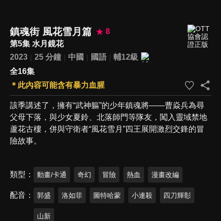
鎮魂街 風花雪月篇
8
第5集 水月鏡花
2023
25 分鐘
中國
國語
輔12級
全16集
＊此內容可能含有暴力血腥
該季講述了，擁有“武神軀”的少年鎮魂將——曹焱兵為尋
父母下落，與少女夏鈴、北落師門等隊友，闖入靈域禁地
蘆花古樓，併與守衛者“風花雪月”四王展開激烈交鋒的冒
險故事。
類型
動畫/卡通
奇幻
冒險
熱血
漫畫改編
配音
郭盛
洛如菲
圖特哈蒙
小連殺
四刀輝彰
山新