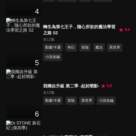
4
轉生為第七王子，隨心所欲的魔法學習
9.4
之路 S2
全12集
動畫/卡通
奇幻
冒險
魔法
異世界
小說改編
5
我獨自升級 第二季 -起於闇影-
9.8
全13集
動畫/卡通
冒險
異世界
小說改編
6