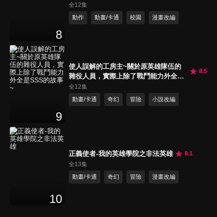
全12集
動作
動畫/卡通
校園
漫畫改編
8
使人誤解的工房主~關於原英雄隊伍的
8.5
雜役人員，實際上除了戰鬥能力外全是
SSS的故事~
全12集
動畫/卡通
奇幻
冒險
小說改編
9
正義使者-我的英雄學院之非法英雄
8.1
全13集
動畫/卡通
奇幻
冒險
漫畫改編
10