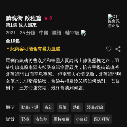
鎮魂街 啟程篇
8
第1集 故人歸來
2021
25 分鐘
中國
國語
輔12級
全10集
＊此內容可能含有暴力血腥
羅剎街鎮魂將曹焱兵和寄靈人夏鈴踏上修復靈槐之路，羽
林街鎮魂將南禦夫卻受命緝拿曹焱兵，恰有菩提街鎮魂將
北落師門 出面平息事態。 但南禦夫心懷鬼胎，北落師門與
女孩水兒也暗藏秘密，曹焱兵和夏鈴又將如何應對。 菩提
樹下，三方命運交結，最終會湧到何處。
類型
動畫/卡通
奇幻
冒險
熱血
漫畫改編
配音
郭盛
洛如菲
圖特哈蒙
小連殺
四刀輝彰