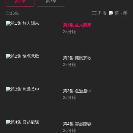
第2季
第3季
全16集
列表
舊→新
第1集 故人歸來
25
分鐘
第2集 慷慨悲歌
23
分鐘
第3集 魚遊釜中
25
分鐘
第4集 雲起龍驤
26
分鐘