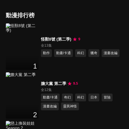
動漫排行榜
怪獸8號 (第二季)
9
全13集
動作
動畫/卡通
科幻
獵奇
漫畫改編
1
膽大黨 第二季
9.5
全12集
動畫/卡通
奇幻
科幻
日本
冒險
漫畫改編
靈異神怪
2