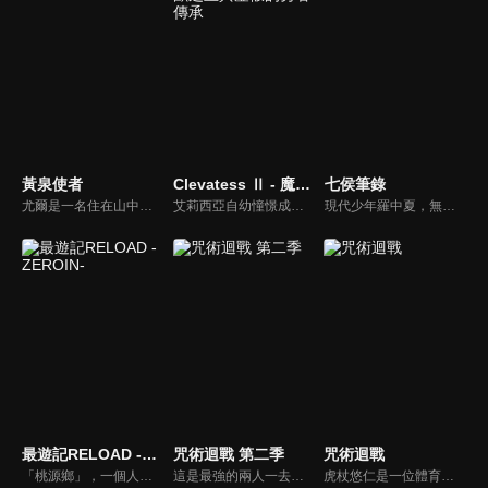
黃泉使者
Clevatess Ⅱ - 魔獸之王與虛假的勇者傳承
七侯筆錄
尤爾是一名住在山中小村莊的獵人少年，靠著狩獵野鳥維生，與雙胞胎妹妹阿薩及村民們過著樸實的生活。然而，這樣平穩的日常卻被空中響起的""龍的叫聲""給撕裂了──安逸的村莊裡潛藏著傳承與謎團，這個村裡究竟藏著什麼祕密呢？尤爾的命運又會如何？謎團與不可思議縱橫交錯的嶄新使者戰鬥──緊張刺激的幻怪奇幻譚，現在揭開序幕。
艾莉西亞自幼憧憬成為勇者，成為了由國王所選出的 13 名勇者之一。勇者們帶著傳說之劍，前往討伐魔獸王克雷巴特斯。然而他們的魯莽，卻意外引發了可能讓整個艾多西亞大陸的人族滅絕的最大危機。而世界僅存的希望，竟然是託付給魔獸王的一名嬰兒...... 第二季將接續第一季的發展，繼續講述魔獸王克雷巴特斯與這名人族嬰兒在充滿陰謀與危機的世界中，所展開的黑暗冒險與史詩篇章。
現代少年羅中夏，無意中邂逅了一支與「管城七侯」息息相關的筆靈，一個與筆冢相關的奇妙世界就此為他打開大門。然而少年雖得奇遇，卻因懷璧其罪而被各方勢力頻頻覬覦，少年只想躲避紛爭，一心尋找退筆之法。雖然退筆的過程總是事與願違，但少年卻因此得到成長，成為一個有擔當，有謀略的「筆冢吏」。
最遊記RELOAD -ZEROIN-
咒術迴戰 第二季
咒術迴戰
「桃源鄉」，一個人與妖怪、科學與妖術共存的安穩大陸。在牛魔王復活實驗發出的負面波動的影響下，妖怪們突然失控，破壞了這塊淨土的平衡。天界的觀世音菩薩遂命令玄奘三藏阻止牛魔王復活實驗，三藏於是帶著孫悟空、沙悟淨、豬八戒朝西域天竺前進。
這是最強的兩人一去不復返的青春。 2018年6月，虎杖悠仁讓兩面宿儺寄宿於自身體內。 2017年12月，乙骨憂太解開祈本里香的詛咒。 然後時光一路回溯至2006年春天。高專時代的五條悟與夏油傑。 身為表現活躍的咒術師並所向無敵的兩人，接到來自擁有不死術式的咒術界關鍵──天元的委託。
虎杖悠仁是一位體育萬能的高中生，某天他為了從「咒物」危機中解救學長姊，而吞下了詛咒的手指，讓「宿儺」這種詛咒跟自己合而為一。為了實現爺爺要他「助人」的遺言，虎杖將會繼續與「詛咒」奮鬥下去。