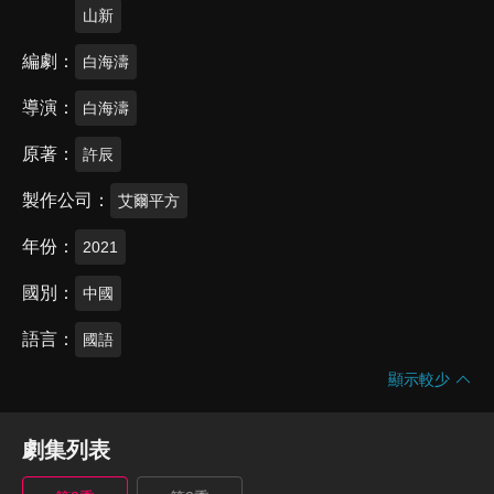
山新
編劇
白海濤
導演
白海濤
原著
許辰
製作公司
艾爾平方
年份
2021
國別
中國
語言
國語
顯示較少
劇集列表