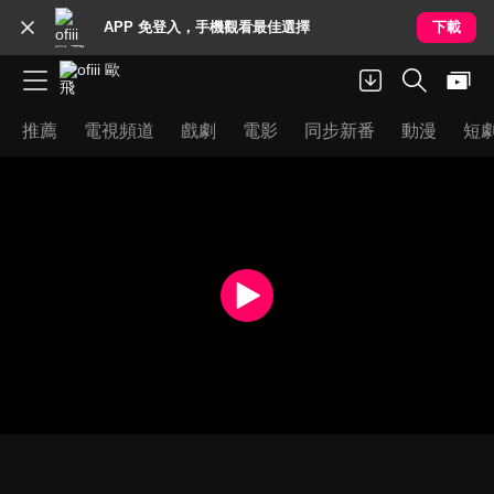
APP 免登入，手機觀看最佳選擇
下載
推薦
電視頻道
戲劇
電影
同步新番
動漫
短