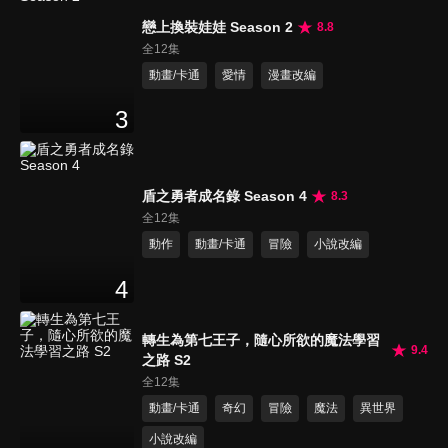
戀上換裝娃娃 Season 2
8.8
全12集
動畫/卡通
愛情
漫畫改編
3
盾之勇者成名錄 Season 4
8.3
全12集
動作
動畫/卡通
冒險
小說改編
4
轉生為第七王子，隨心所欲的魔法學習
9.4
之路 S2
全12集
動畫/卡通
奇幻
冒險
魔法
異世界
小說改編