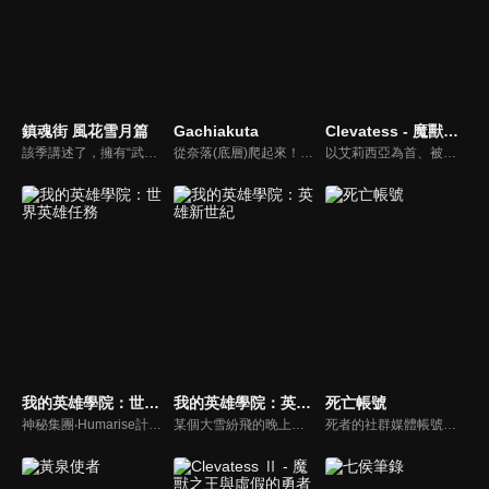
鎮魂街 風花雪月篇
Gachiakuta
Clevatess - 魔獸之王與嬰兒與屍之勇者
該季講述了，擁有“武神軀”的少年鎮魂將——曹焱兵為尋父母下落，與少女夏鈴、北落師門等隊友，闖入靈域禁地蘆花古樓，併與守衛者“風花雪月”四王展開激烈交鋒的冒險故事。
從奈落(底層)爬起來！一切都是為了改變這個「糞土般的世界」──！《GACHIAKUTA》以生活在罪犯後裔聚集的貧民窟孤兒少年「路德」為主角，展開的熱血戰鬥冒險故事。作品自2022年2月起開始連載，並榮獲「下一部人氣漫畫大賞2022」紙本漫畫類別Global特別獎。
以艾莉西亞為首、被王所選上的勇者一行人，因為討伐魔獸王克雷巴特斯失利，因此陷入了危機。就在世界滅亡之際，所有人的希望託付到了一名嬰兒手上。
我的英雄學院：世界英雄任務
我的英雄學院：英雄新世紀
死亡帳號
神秘集團‧Humarise計畫著殲滅世界上擁有「個性」的人類，為了拯救人們，世界各地的英雄便集結起來、組成了〈世界英雄選拔隊〉。以在進行實習的出久、爆豪跟轟為首，雄英高中英雄科的學生們也加入成為隊員，跟職業英雄們一起面對這場世界性的危機。
某個大雪紛飛的晚上，企圖破壞英雄社會的死柄木弔等人正打算秘密運送某樣「神秘物件」。事前已掌握他們動向的英雄們趕到現場、跟他們展開了一場激戰。混亂之中，死柄木弔等人帶著神秘物件逃走，並留下一句「實驗已經成功了」。
死者的社群媒體帳號會怎樣的呢？那些帶著未完成心願的亡者帳號──Dead Account──最終會以數位幽靈，也就是所謂的「幽靈帳號」，在現世復甦……。緣城蒼吏為了替妹妹緋里籌措醫藥費，每天都以炎上系直播主「煽火蘋果」的身分進行直播活動。然而，在某個契機之下覺醒了電能的緣城，被帶往流傳著各種可疑傳聞的「彌電學園」。那是一所隨著網際網路普及、專門驅除數位化幽靈，並培養新時代靈媒師的學校！燃燒、擊碎並祓除──現代化的除靈戰鬥就此展開！