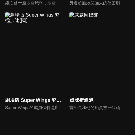
鏡之國一座冰雪城堡，冰雪女王警告女兒艾拉神祕封印下住著邪惡的冰雪妖魔。山精旅行家來到冰雪城堡探險，卻意外打開封印，釋放出邪惡冰雪妖魔不僅擾亂鏡之國和人類世界。艾拉和山精一起尋找冒險家凱和格爾達，只有他們能幫助對付冰雪妖魔。究竟他們能否擊敗這些冰雪妖魔，解除鏡之國和人類世界的危機？
身邊超酷炫又強大的秘密朋友是汽車變型機器人?!車皓是個國小一年級男孩，住北極的爺爺寄一個常見的玩具方塊給他。車皓隨意地轉動方塊，卻突然蹦出了一台巨大的汽車變身機器人Carbo! Carbo對車皓說，需要幫助時可以轉動方塊呼叫他們…活潑可愛的車皓和他的秘密朋友們，奇幻旅程就此展開!
劇場版 Super Wings 究極加速(國)
威威衝鋒隊
Super Wings的成員傑特是世界上最快的飛機，但他不只是願意送快遞。他希望像其他Super Wings隊友一樣受歡迎。當比利·威利綁架了一群無辜的人質時，傑特決定幫助人類女孩菲菲救出她母親…
雷船長和他的船員被三個頑皮的惡棍逃到地球上時被收縮的激光擊中。 雷的大隊和小人三人像孩子的手掌一樣小，開始與Joon和Mina住在一起。 由於小人三人不斷在房子周圍製造麻煩，雷軍指揮官和他的旅隊應採取行動並為孩子們維持安全的環境。