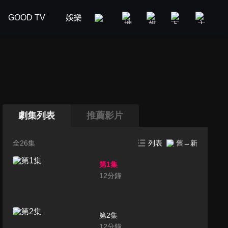
GOOD TV
娛樂
美食旅遊
新聞政論
汽車
劇集列表
推薦影片
全26集
列表
舊→新
第1集
12
分鐘
第2集
12
分鐘