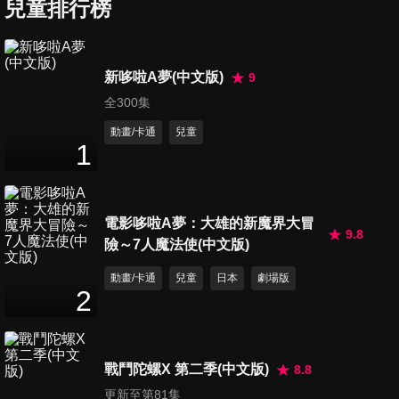
兒童排行榜
第7集
12
分鐘
新哆啦A夢(中文版)
9
全300集
第8集
12
分鐘
動畫/卡通
兒童
1
第9集
12
分鐘
電影哆啦A夢：大雄的新魔界大冒
9.8
險～7人魔法使(中文版)
動畫/卡通
兒童
日本
劇場版
第10集
2
12
分鐘
戰鬥陀螺X 第二季(中文版)
8.8
第11集
更新至第81集