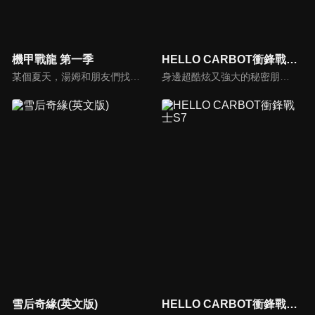
機甲戰龍 第一季
HELLO CARBOT衝鋒戰士S4
某個夏天，湯姆和朋友們找到一個棋盤遊戲 每擲一次骰子，就會打開通往恐龍世界的大門！ 而在這個世界中，邪惡的尼斯龍正展開破壞行動！ 當恐龍世界面臨危機，湯姆與他的夥伴們要如何拯救人類與恐龍呢？
身邊超酷炫又強大的秘密朋友是汽車變型機器人?!車皓是個國小一年級男孩，住北極的爺爺寄一個常見的玩具方塊給他。車皓隨意地轉動方塊，卻突然蹦出了一台巨大的汽車變身機器人Carbo! Carbo對車皓說，需要幫助時可以轉動方塊呼叫他們…活潑可愛的車皓和他的秘密朋友們，奇幻旅程就此展開!
雪后奇緣(英文版)
HELLO CARBOT衝鋒戰士S7