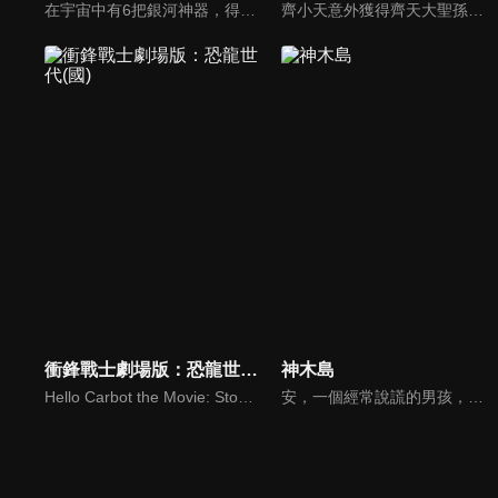
在宇宙中有6把銀河神器，得到神器者即可稱霸宇宙。宇宙魔王企圖搶奪六把銀河神器統治宇宙。有一天，一艘載著銀河神器的太空船，被魔王的騎兵追趕，無處可逃，於是決定將神器落在地球。主角一行人的故事，也隨著神器在地球的出現，再次展開…
齊小天意外獲得齊天大聖孫悟空的金箍棒，被號召為成為孫悟空的接班人，面對更多強敵，究竟這位新手英雄能否勝任？
衝鋒戰士劇場版：恐龍世代(國)
神木島
Hello Carbot the Movie: Stone Age
安，一個經常說謊的男孩，跌入了另一個世界。在試圖找回原來的世界時，他遇到了危險，這迫使他轉變並逐漸成長。憑藉他的富有創意的頭腦，他學會了如何幫助他人。在旅途中，他不僅交了很多朋友，還得到了其他人的幫助。他能夠在大家的幫助下返回家嗎？