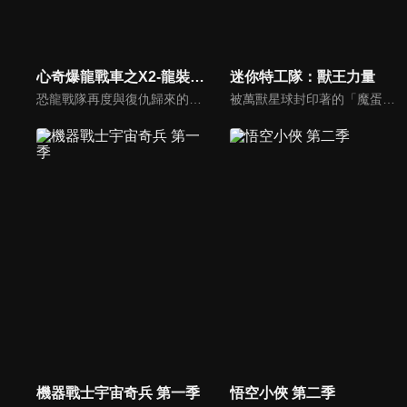
心奇爆龍戰車之X2-龍裝戰甲
迷你特工隊：獸王力量
恐龍戰隊再度與復仇歸來的掌控者及其製造的魔方怪物們鬥智鬥勇，全力保護恐龍城市的故事。在愈發艱難的戰鬥過程中，恐龍戰隊成員們在新夥伴冰凝的技術支持下，運用魔方手錶陸續召喚出了全新的數碼恐龍和電磁恐龍，靠著智慧與謀略和不屈不撓的精神，成功擊敗了掌控者及其怪物軍團，維持了社會的秩序，恢復了城市的安寧。
被萬獸星球封印著的「魔蛋族」竟被意外釋放、散落四處… 「萬獸王族」百獸機甲獅王萊恩與隊友們一同來到地球準備逮捕魔蛋王，沒想到「魔蛋族」居然進化得如此強大…還在地球到處破壞城市！爲了守護地球，迷你特工隊將與百獸機甲齊心協力打倒惡勢力，並幫助萬獸王族重返家園。
機器戰士宇宙奇兵 第一季
悟空小俠 第二季