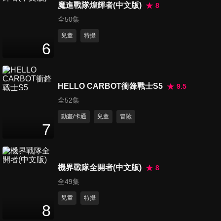
魔進戰隊煌輝者(中文版)
8
第16集
全50集
12
分鐘
兒童
特攝
6
第17集
12
分鐘
HELLO CARBOT衝鋒戰士S5
9.5
全52集
第18集
動畫/卡通
兒童
冒險
12
分鐘
7
第19集
機界戰隊全開者(中文版)
8
12
分鐘
全49集
兒童
特攝
8
第20集