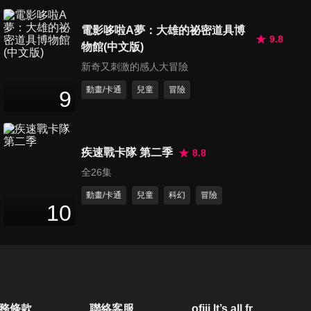
12
分鐘
電影哆啦A夢：大雄的祕密道具博
9.8
物館(中文版)
第21集
新奇又刺激的感人大冒險
12
分鐘
動畫/卡通
兒童
冒險
9
第22集
11
分鐘
疾速戰卡隊 第二季
8.8
全26集
第23集
動畫/卡通
兒童
科幻
冒險
10
12
分鐘
第24集
12
分鐘
務條款
聯絡客服
ofiii lt’s all free