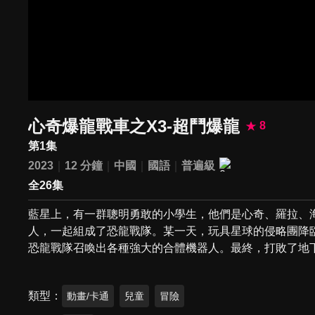
心奇爆龍戰車之X3-超鬥爆龍
8
第1集
2023
12 分鐘
中國
國語
普遍級
全26集
藍星上，有一群聰明勇敢的小學生，他們是心奇、羅拉、
人，一起組成了恐龍戰隊。某一天，玩具星球的侵略團降
恐龍戰隊召喚出各種強大的合體機器人。最終，打敗了地
類型
動畫/卡通
兒童
冒險