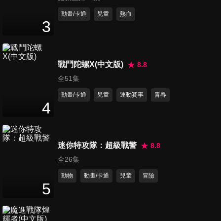
11
分鐘
動畫/卡通
兒童
熱血
3
第12集
12
分鐘
戰鬥陀螺X(中文版)
8.8
全51集
第13集
動畫/卡通
兒童
運動賽事
青春
12
分鐘
4
第14集
迷你特攻隊：超級戰警
8.8
12
分鐘
全26集
動物
動畫/卡通
兒童
冒險
5
第15集
12
分鐘