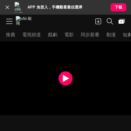
APP 免登入，手機觀看最佳選擇
下載
推薦
電視頻道
戲劇
電影
同步新番
動漫
短