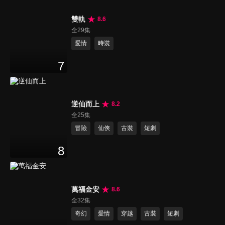
雙軌
8.6
全29集
愛情
時裝
7
逆仙而上
8.2
全25集
冒險
仙俠
古裝
短劇
8
萬福金安
8.6
全32集
奇幻
愛情
穿越
古裝
短劇