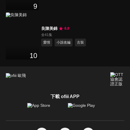
9
良陳美錦
8.8
全41集
愛情
小說改編
古裝
10
下載 ofiii APP