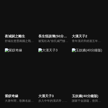
夜城賦之離生
長生怪談簿(50分鐘版)
大漢天子2
舒城在楚墨兩國之戰中落敗，並成為了墨國五皇女莫茴的魂器。失去自我意識的舒城跟隨姐姐莫茹回到墨國，面對失而復得的妹妹，莫茹欣喜又憂慮。為了保護親人和國家她棄醫從戎，甚至為了保護莫茴不惜被砍掉一條手臂，然而這一切都阻擋不了局勢的動盪不安...
被冤枉為“徐氏滅門慘案”兇手的主人公在多年後深陷倖存者的複仇圈套，成功說服其共同對抗真兇，並找出真相的故事。整個故事發生在一個荒山客棧，眾人鬥智斗勇，一步步揭開每個人的秘密，還原案件本來面目。
青年漢武帝經過五年執政，平息後宮勢力、抗拒外患入侵、粉碎政變陰謀，坐穩了皇帝寶座，正是開展雄才大略之時。能臣汲黯受到賞識，並引薦另一位奇才主父偃，漢武帝視其張固再世，委以重任。國力強盛使漢武帝屢屢北伐外族，只是規模巨大的戰爭使漢室逐漸捉襟見肘，諸侯勢力蠢蠢欲動。
紫釵奇緣
大漢天子3
玉奴嬌(40分鐘版)
大唐年間，歌舞名妓霍小玉、風流俠客納蘭東、書香才子李益和巾幗紅顏盧靖瀾為首的風騷人物，彼此錯綜複雜的命運與感情糾葛。一場指腹為婚的誤會，造成浪漫卻無果的錯點鴛鴦，他們在階級差異與強權壓迫中勇於追求真愛，在宮廷權謀與世俗現實的拉扯中身不由己地被推向命運的叉路...
步入中年的漢武帝，稱帝二十餘年，驅伊稚部落於漠北，削諸藩而一統，富國強兵，大漢王朝進入了輝煌鼎盛時期。 永不滿足的漢武帝，聯合西域，穩定北疆；又將目光轉向南越，意在建成最強大的大漢王朝。自己也要繼三皇五帝之後，成為有史以來不朽的「六帝」， 同時，他對長生不老的追求也越來越急迫。
謝家千金謝蘊，曾與殷稷相識相愛，卻被誤會為背叛殷稷轉嫁齊王的始亂終棄之人。殷稷登上王位後，開啟了謝蘊地獄般的宮廷生活。謝蘊在與殷稷的愛恨糾葛中依然守住本心，兩人攜手粉碎了逆賊的陰謀。