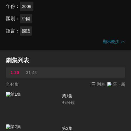
年份
2006
國別
中國
語言
國語
顯示較少
劇集列表
1-30
31-44
全44集
列表
舊→新
第1集
46
分鐘
第2集