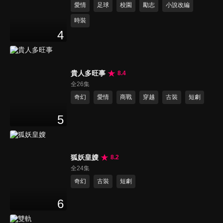
愛情
足球
校園
勵志
小說改編
時裝
4
貴人多旺事
8.4
全26集
奇幻
愛情
商戰
穿越
古裝
短劇
5
狐妖皇嫂
8.2
全24集
奇幻
古裝
短劇
6