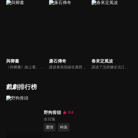
與卿書
廉石傳奇
春來定風波
《與卿書》線上看。姚州都督左經綸在上任途中誤入與世隔絕的村落—桃花塢，這裡有一個奇特的習俗，女子只有談過戀愛才算成年，左經綸突然出現在柳卿卿的「阿羅風」上任儀式，被族人認定為天意，強行留下左經綸在桃花塢……
講述東吳陸績在廣西鬱林任職期間，改革落後生產、提倡科教文化、為官剛直不阿、肅貪拒賄、兩袖清風、倡導廉政的故事。陸績的清廉自守，深得鬱林百姓的擁戴，當鬱林城大兵壓境的危急關頭，全城數萬百姓挺身而出，一場懸殊的奪城之戰，卻因為太守的一呼百應和百姓們的眾志成城而大獲全勝。
講述了沈府嫡女沈江離至純至善，成婚夜被設計與二少主陸景明有夫妻之實，還遭陷害禁足祠堂。分娩遇難被救後兒子焱焱卻有頑疾，藥只有陸家有，沈江離為救子重回陸府。她打臉刁難者，揭開當年被陷害的陰謀，也解開與陸景明的誤會，焱焱則神助攻兩人破鏡重圓。
戲劇排行榜
野狗骨頭
8.6
全32集
愛情
時裝