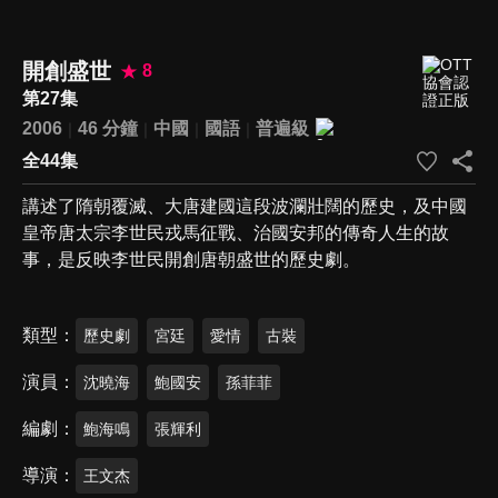
開創盛世
8
第27集
2006
46 分鐘
中國
國語
普遍級
全44集
講述了隋朝覆滅、大唐建國這段波瀾壯闊的歷史，及中國
皇帝唐太宗李世民戎馬征戰、治國安邦的傳奇人生的故
事，是反映李世民開創唐朝盛世的歷史劇。
類型
歷史劇
宮廷
愛情
古裝
演員
沈曉海
鮑國安
孫菲菲
編劇
鮑海鳴
張輝利
導演
王文杰