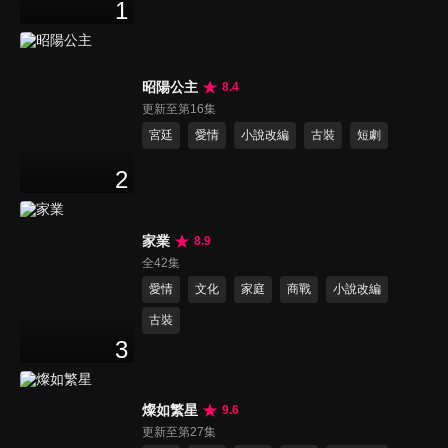
1
昭陽公主
8.4
更新至第16集
宮廷
愛情
小說改編
古裝
短劇
2
家業
8.9
全42集
愛情
文化
家庭
商戰
小說改編
古裝
3
燦如繁星
9.6
更新至第27集