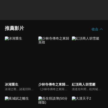
推薦影片
收合
冰湖重生
少林寺傳奇之東歸英雄
紅頂商人胡雪巖
冰湖之戰，諸葛玥和楚喬落入冰湖，楚喬被燕洵所救，得知諸葛玥已死，她尋機刺殺燕洵，為諸葛玥報仇。楚喬在卞唐幾次三番受到一位神秘男子的幫助，她有種似曾相識的感覺，不禁懷疑諸葛玥還活著。燕洵變本加厲，掀起四國紛亂。最終，楚喬能否平定天下並再與諸葛玥重聚？
《少林寺傳奇之東歸英雄》陸劇線上看。清朝康熙年間，少林寺和尚們歷經千辛萬苦收復反叛勢力「西魯天會」，萬壽山將軍和冰玉公主被康熙皇帝的真誠所感動，願意進京覲見康熙。卻不料萬壽山詔安爲假，實際上是利用和尚們進入紫禁城，趁機殺掉康熙。一場血雨腥風的生死大戰即將展開。
清道光年間，杭州城內信和錢莊的夥計胡雪巖在中秋節前夕來找徐瘋子要賬，不料，走投無路的徐瘋子自殺身亡，胡雪巖同情孤寡一生的徐瘋子，料理他的後事，反被人誤傳是他逼死了徐瘋子；漕幫首領七姑娘曾受恩於徐瘋子，聞訊欲為報仇，將胡雪巖抓到，要把他扔入湖中，船家女羅四見到，叫人將胡雪巖救下...