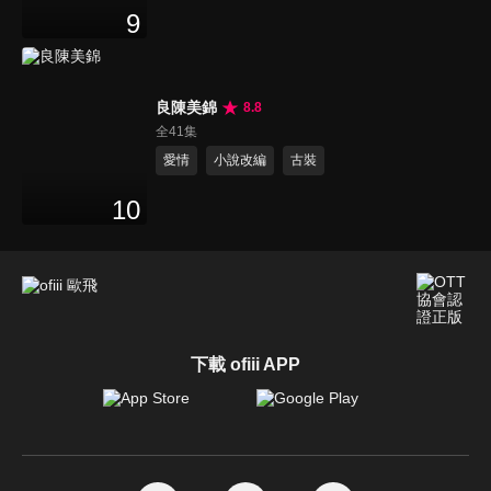
9
良陳美錦
8.8
全41集
愛情
小說改編
古裝
10
下載 ofiii APP