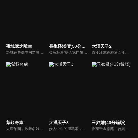
夜城賦之離生
長生怪談簿(50分鐘版)
大漢天子2
舒城在楚墨兩國之戰中落敗，並成為了墨國五皇女莫茴的魂器。失去自我意識的舒城跟隨姐姐莫茹回到墨國，面對失而復得的妹妹，莫茹欣喜又憂慮。為了保護親人和國家她棄醫從戎，甚至為了保護莫茴不惜被砍掉一條手臂，然而這一切都阻擋不了局勢的動盪不安...
被冤枉為“徐氏滅門慘案”兇手的主人公在多年後深陷倖存者的複仇圈套，成功說服其共同對抗真兇，並找出真相的故事。整個故事發生在一個荒山客棧，眾人鬥智斗勇，一步步揭開每個人的秘密，還原案件本來面目。
青年漢武帝經過五年執政，平息後宮勢力、抗拒外患入侵、粉碎政變陰謀，坐穩了皇帝寶座，正是開展雄才大略之時。能臣汲黯受到賞識，並引薦另一位奇才主父偃，漢武帝視其張固再世，委以重任。國力強盛使漢武帝屢屢北伐外族，只是規模巨大的戰爭使漢室逐漸捉襟見肘，諸侯勢力蠢蠢欲動。
紫釵奇緣
大漢天子3
玉奴嬌(40分鐘版)
大唐年間，歌舞名妓霍小玉、風流俠客納蘭東、書香才子李益和巾幗紅顏盧靖瀾為首的風騷人物，彼此錯綜複雜的命運與感情糾葛。一場指腹為婚的誤會，造成浪漫卻無果的錯點鴛鴦，他們在階級差異與強權壓迫中勇於追求真愛，在宮廷權謀與世俗現實的拉扯中身不由己地被推向命運的叉路...
步入中年的漢武帝，稱帝二十餘年，驅伊稚部落於漠北，削諸藩而一統，富國強兵，大漢王朝進入了輝煌鼎盛時期。 永不滿足的漢武帝，聯合西域，穩定北疆；又將目光轉向南越，意在建成最強大的大漢王朝。自己也要繼三皇五帝之後，成為有史以來不朽的「六帝」， 同時，他對長生不老的追求也越來越急迫。
謝家千金謝蘊，曾與殷稷相識相愛，卻被誤會為背叛殷稷轉嫁齊王的始亂終棄之人。殷稷登上王位後，開啟了謝蘊地獄般的宮廷生活。謝蘊在與殷稷的愛恨糾葛中依然守住本心，兩人攜手粉碎了逆賊的陰謀。