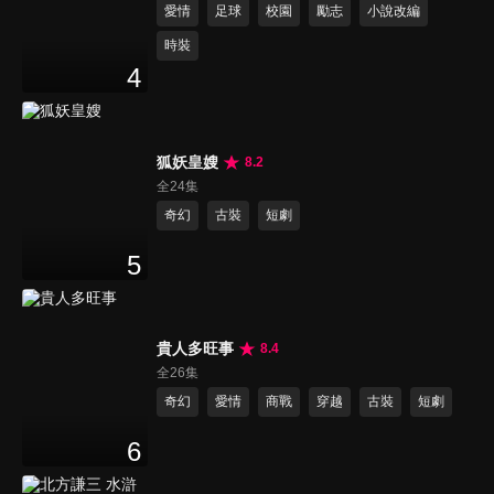
愛情
足球
校園
勵志
小說改編
時裝
4
狐妖皇嫂
8.2
全24集
奇幻
古裝
短劇
5
貴人多旺事
8.4
全26集
奇幻
愛情
商戰
穿越
古裝
短劇
6