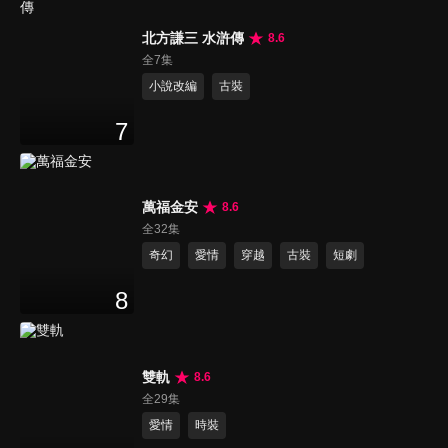
北方謙三 水滸傳
8.6
全7集
小說改編
古裝
7
萬福金安
8.6
全32集
奇幻
愛情
穿越
古裝
短劇
8
雙軌
8.6
全29集
愛情
時裝