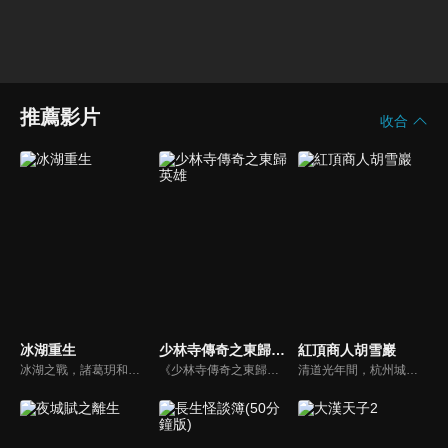
推薦影片
收合
冰湖重生
少林寺傳奇之東歸英雄
紅頂商人胡雪巖
冰湖之戰，諸葛玥和楚喬落入冰湖，楚喬被燕洵所救，得知諸葛玥已死，她尋機刺殺燕洵，為諸葛玥報仇。楚喬在卞唐幾次三番受到一位神秘男子的幫助，她有種似曾相識的感覺，不禁懷疑諸葛玥還活著。燕洵變本加厲，掀起四國紛亂。最終，楚喬能否平定天下並再與諸葛玥重聚？
《少林寺傳奇之東歸英雄》陸劇線上看。清朝康熙年間，少林寺和尚們歷經千辛萬苦收復反叛勢力「西魯天會」，萬壽山將軍和冰玉公主被康熙皇帝的真誠所感動，願意進京覲見康熙。卻不料萬壽山詔安爲假，實際上是利用和尚們進入紫禁城，趁機殺掉康熙。一場血雨腥風的生死大戰即將展開。
清道光年間，杭州城內信和錢莊的夥計胡雪巖在中秋節前夕來找徐瘋子要賬，不料，走投無路的徐瘋子自殺身亡，胡雪巖同情孤寡一生的徐瘋子，料理他的後事，反被人誤傳是他逼死了徐瘋子；漕幫首領七姑娘曾受恩於徐瘋子，聞訊欲為報仇，將胡雪巖抓到，要把他扔入湖中，船家女羅四見到，叫人將胡雪巖救下...