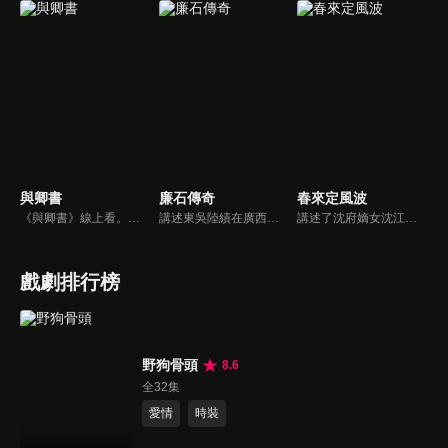
與卿書
廉石傳奇
春來定風波
《與卿書》線上看。姚州都督左經綸在上任途中誤入與世隔絕的村落—桃花塢，這裡有一個奇特的習俗，女子只有談過戀愛才算成年，左經綸突然出現在柳卿卿的「阿羅風」上任儀式，被族人認定為天意，強行留下左經綸在桃花塢……
講述東吳陸績在廣西鬱林任職期間，改革落後生產、提倡科教文化、為官剛直不阿、肅貪拒賄、兩袖清風、倡導廉政的故事。陸績的清廉自守，深得鬱林百姓的擁戴，當鬱林城大兵壓境的危急關頭，全城數萬百姓挺身而出，一場懸殊的奪城之戰，卻因為太守的一呼百應和百姓們的眾志成城而大獲全勝。
講述了沈府嫡女沈江離至純至善，成婚夜被設計與二少主陸景明有夫妻之實，還遭陷害禁足祠堂。分娩遇難被救後兒子焱焱卻有頑疾，藥只有陸家有，沈江離為救子重回陸府。她打臉刁難者，揭開當年被陷害的陰謀，也解開與陸景明的誤會，焱焱則神助攻兩人破鏡重圓。
戲劇排行榜
野狗骨頭
8.6
全32集
愛情
時裝