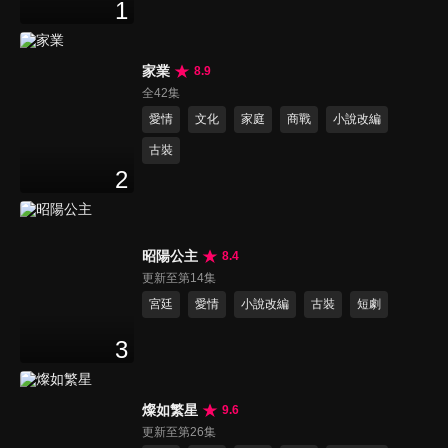
1
家業
8.9
全42集
愛情
文化
家庭
商戰
小說改編
古裝
2
昭陽公主
8.4
更新至第14集
宮廷
愛情
小說改編
古裝
短劇
3
燦如繁星
9.6
更新至第26集