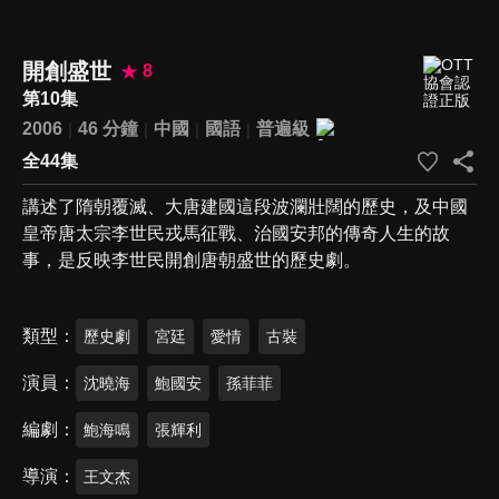
開創盛世
8
第10集
2006
46 分鐘
中國
國語
普遍級
全44集
講述了隋朝覆滅、大唐建國這段波瀾壯闊的歷史，及中國
皇帝唐太宗李世民戎馬征戰、治國安邦的傳奇人生的故
事，是反映李世民開創唐朝盛世的歷史劇。
類型
歷史劇
宮廷
愛情
古裝
演員
沈曉海
鮑國安
孫菲菲
編劇
鮑海鳴
張輝利
導演
王文杰