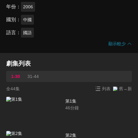
年份
2006
國別
中國
語言
國語
顯示較少
劇集列表
1-30
31-44
全44集
列表
舊→新
第1集
46
分鐘
第2集