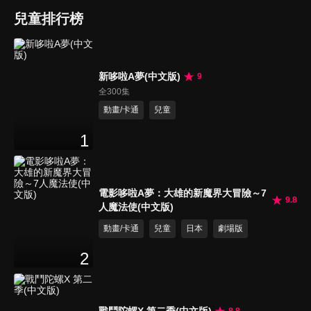
兒童排行榜
新哆啦A夢(中文版)
9
全300集
動畫/卡通
兒童
1
電影哆啦A夢：大雄的新魔界大冒險～7
9.8
人魔法使(中文版)
動畫/卡通
兒童
日本
劇場版
2