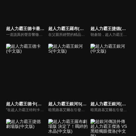
超人力霸王德卡最終章：旅途的彼方…(中文版)
超人力霸王羅布(中文版)
超人力霸王捷德(中文版)
一道詭異的聲音響徹天空。聽到的人們紛紛失去知覺，最後甚至消失無蹤。前往調查的專家小組「GUTS-SELECT」，遇到的卻是接二連三來襲的外星人大軍，以及駕駛漆黑要塞型太空艦「佐爾加烏斯」，扭曲了地球天空的統治者「基貝魯斯教授」。一位認識基貝魯斯的神秘女子突然降臨在苦苦奮戰中的奏大等人面前。
在父親所經營的精品店工作的湊活海和大學生的湊勇海兩兄弟，突如其來地遭遇到出現在這座城市的巨大未知生物 = 怪獸襲擊！於是兩人藉由羅布迴轉儀、羅布水晶之力變身成超人力霸王，開始保衛地球而戰！超人羅索、超人布魯的戰鬥即將開始！
朝倉陸，超人力霸王貝利亞的遺傳因子繼承者。在巨大怪獸骷髏哥摩拉的襲擊下逃跑的朝倉陸與夥伴貝加，發現位於地下500公尺的謎之祕密基地。基地的報告管理系統・蕾姆將「Geed Riser」與「Ultra 膠囊」給予了陸，自幼憧憬著英雄的他，決意融合變身成超人力霸王捷德。
超人力霸王德卡(中文版)
超人力霸王銀河S(中文版)
超人力霸王銀河(中文版)
"在超人力霸王特利卡擊敗闇之巨人十年後，昔日的怪獸災害已消滅，地球似乎恢復了和平。人類的目光進一步轉向宇宙，而怪獸災害的對策規模開始縮小。就在這時，突然飛來的神秘宇宙浮遊物體「索菲亞」開始襲擊地球，人類與宇宙的聯繫被斷絕，成為了「孤島般的星球」…"
暗黑路基艾爾在引發的暗黑火花戰爭中，用擁有讓所有生物陷入時間停歇的暗黑波動將所有的超人力霸王，怪獸和宇宙人變成人偶，後在突然出現的超人力霸王銀河導致兩敗俱傷，雙方因能力用盡而進入沉睡狀態。人偶變成流星降落到地球上，從外國回來的禮堂光命運般的被選中為超人力霸王銀河的繼承者。
暗黑路基艾爾在引發的暗黑火花戰爭中用擁有讓所有生物陷入時間停歇的暗黑波動將所有的超人力霸王，怪獸和宇宙人變成人偶，後在突然出現的超人力霸王銀河導致兩敗俱傷，雙方因能力用盡而進入沉睡狀態…