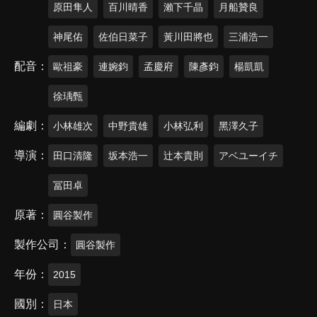
原田隼人
百川晴香
瀨下千晶
月船贊良
神尾佑
佐伯日菜子
黃川田將也
三浦浩一
配音
歐祖豪
連婉鈞
孟慶府
陳彥鈞
楊凱凱
徐瑀甄
編劇
小林雄次
中野貴雄
小林弘利
黑澤久子
導演
田口清隆
坂本浩一
辻本貴則
アベユーイチ
冨田卓
原著
圓谷製作
製作公司
圓谷製作
年份
2015
國別
日本