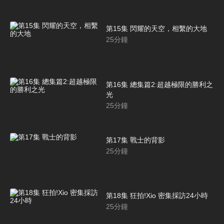
第15集 閃耀的天空，相繫的大地
25
分鐘
第16集 總集篇2:超越極限的勝利之
光
25
分鐘
第17集 戰士的背影
25
分鐘
第18集 狂拍!Xio 密集採訪24小時
25
分鐘