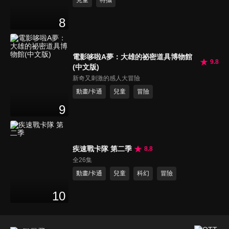
8
電影哆啦A夢：大雄的祕密道具博物館
9.8
(中文版)
新奇又刺激的感人大冒險
動畫/卡通
兒童
冒險
9
疾速戰卡隊 第二季
8.8
全26集
動畫/卡通
兒童
科幻
冒險
10