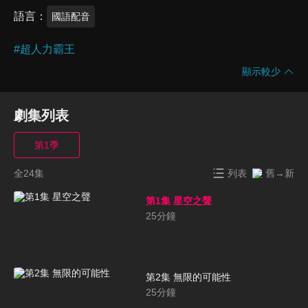
語言
國語配音
#
超人力霸王
顯示較少
劇集列表
第1季
全24集
列表
舊→新
第1集 星空之聲
25
分鐘
第2集 無限的可能性
25
分鐘