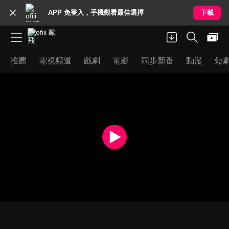
APP 免登入，手機觀看最佳選擇
下載
推薦
電視頻道
戲劇
電影
同步新番
動漫
短