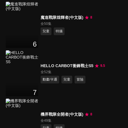
魔進戰隊煌輝者(中文版)
8
全50集
兒童
特攝
6
HELLO CARBOT衝鋒戰士S5
9.5
全52集
動畫/卡通
兒童
冒險
7
機界戰隊全開者(中文版)
8
全49集
兒童
特攝