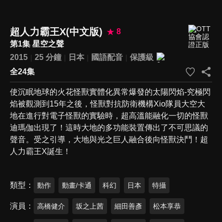
超人力霸王X(中文版)
8
第1集 星空之聲
2015
25 分鐘
日本
國語配音
保護級
全24集
使沉眠地球的火花怪獸實體化異常爆發的太陽閃焰-究極閃
焰被觀測到15年之後，怪獸對抗防衛機構Xio隊員大空大
地在進行對電子怪獸的實驗時，超高溫能融化一切的怪獸
迪瑪伽出現了！這時大地的多功能裝置傳出了不可思議的
聲音。受之引導，大地與光之巨人融合後向怪獸決鬥！超
人力霸王X誕生！
類型
動作
動畫/卡通
科幻
日本
特攝
演員
高橋健介
坂之上茜
細田善彥
松本享恭