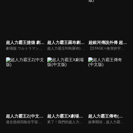
超人力霸王捷德 劇場版(中文版)
超人力霸王羅布劇場版 決定了！羈絆的水晶(中文版)
超銀河傳說外傳 超人力霸王傑洛 VS 黑暗獨眼傑洛(中文版)
劇場版 ウルトラマンジード つなぐぜ!願い!!
超人力霸王R/B(羅布) 選擇！羈絆的水晶
【STAGE I-衝突的宇宙】，這是怎麼一回事？出現在超人力霸王ZERO面前的，居然是和自己外貌相似、戰鬥力更勝一籌的黑暗超人ZERO？ 【STAGE II- ZERO的決死圈】，ZERO在雷歐的協助下，終於擊敗假超人兄弟，但黑暗超人ZERO的真正身份是什麼？兩者決鬥，究竟誰會勝出？
超人力霸王Z(中文版)
超人力霸王X劇場版(中文版)
超人力霸王傳奇(中文版)
過去曾經四散在宇宙各處的惡魔碎片，再度讓宇宙陷入混亂。為了奪回和平的生活，超人力霸王們不停地在宇宙中奮戰。挺身面對邪惡的是超人力霸王0和弟子超人力霸王Z！Z獨自追著怪獸，來到了地球－－。當宇宙怪獸侵襲地球的瞬間，也造就了Z和遙輝的命運相會。兩位年輕人的熱血戰鬥故事，在此揭開序幕！
來了！我們的超人力霸王
故事開頭，超人力霸王傑洛正在宇宙各地消滅剩餘的貝利亞軍團，之後在感應到帝納「超人力霸王帝納」飛鳥真的聲音後，馬上啟程來到了另一顆地球『 Future Earth World』。此刻，2035年，在『Neo Frontier Space』的宇宙中，斯菲亞開始襲擊了SUPER GUTS的火星移民基地。