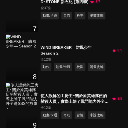
Dr.STONE 新石紀 (第四季)
8.7
全37集
動畫/卡通
自然
科學
漫畫改編
7
WIND BREAKER—防風少年—
8.5
Season 2
全12集
動作
動畫/卡通
校園
漫畫改編
8
使人誤解的工房主~關於原英雄隊伍的
8.5
雜役人員，實際上除了戰鬥能力外全是
SSS的故事~
全12集
動畫/卡通
奇幻
冒險
小說改編
9