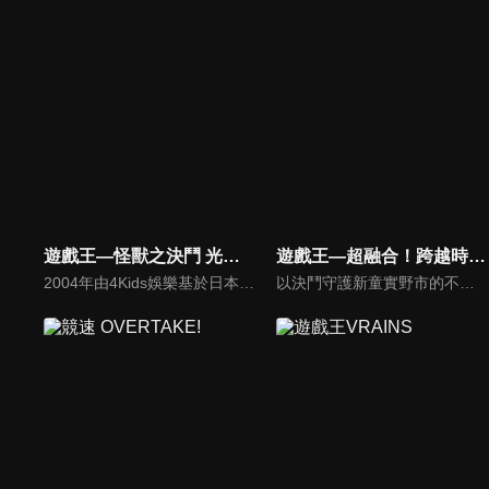
遊戲王—怪獸之決鬥 光之金字塔
遊戲王—超融合！跨越時空的羈絆
2004年由4Kids娛樂基於日本漫畫和動畫《遊戲王》，日美合作製作的動畫冒險奇幻電影。 講述了電視動畫《遊戲王－怪獸之決鬥》的主角在原劇集的戰鬥城市篇後開啟的一場新的冒險。
以決鬥守護新童實野市的不動遊星，被為了毀滅世界從未來而來的神秘男子・帕拉杜克斯將自己的王牌怪獸星塵龍奪走。 為了挽救被毀滅的未來，帕拉杜克斯從未來回到過去並企圖改變歷史，藉著殺死貝卡斯，讓戰鬥怪獸的歷史被抹滅。