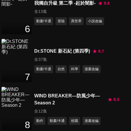
我獨自升級 第二季 -起於闇影-
9.8
第15集
全13集
24
分鐘
動畫/卡通
冒險
異世界
小說改編
6
第16集
24
分鐘
Dr.STONE 新石紀 (第四季)
8.7
全37集
第17集
動畫/卡通
自然
科學
漫畫改編
24
分鐘
7
WIND BREAKER—防風少年—
第18集
8.5
24
分鐘
Season 2
全12集
動作
動畫/卡通
校園
漫畫改編
8
第19集