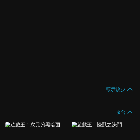
顯示較少
收合