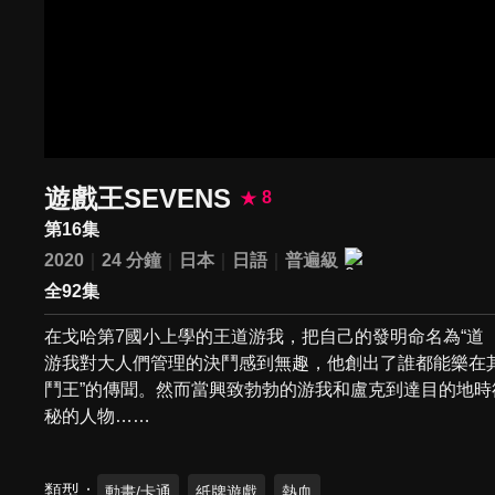
遊戲王SEVENS
8
第16集
2020
24 分鐘
日本
日語
普遍級
全92集
在戈哈第7國小上學的王道游我，把自己的發明命名為“道
游我對大人們管理的決鬥感到無趣，他創出了誰都能樂在
鬥王”的傳聞。然而當興致勃勃的游我和盧克到達目的地
秘的人物……
類型
動畫/卡通
紙牌遊戲
熱血