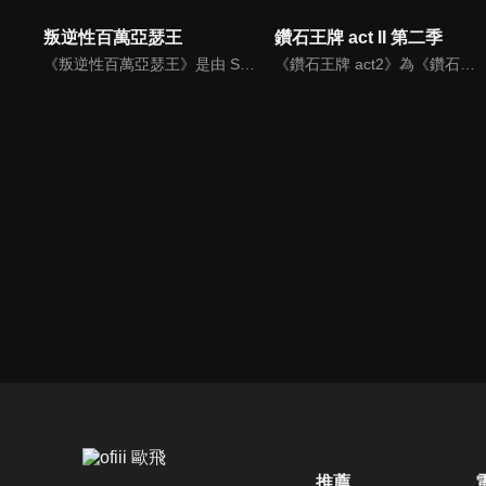
叛逆性百萬亞瑟王
鑽石王牌 act II 第二季
《叛逆性百萬亞瑟王》是由 SQUARE ENIX 與網易聯合開發的《百萬亞瑟王》系列新作，作為《百萬亞瑟王》新作的一環同步展開了電視動畫的企劃。其故事以 100 萬人的亞瑟王與 100 萬把的聖劍做為開端展開。該系列作至今推出多款手機遊戲，在日本與亞洲各地也有著一定程度的人氣。
《鑽石王牌 act2》為《鑽石王牌》第二部作品，故事藉由以稱霸國中聯賽為目標的澤村榮純為主角，在最後一次的聯賽中，因為自己的暴投而輸了比賽。他發誓要和以前的隊友去高中一雪前恥，後來，因為棒球名校青道高中球探來訪，澤村去參觀了青道高中的練習。在見習中，馬上就遭受到棒球高中名校的洗禮，不過也因此讓他遇到才華洋溢的捕手御幸，重新燃起了澤村對棒球的熱情。
推薦