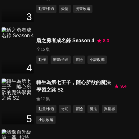
動畫/卡通
愛情
漫畫改編
3
第11集
24
分鐘
盾之勇者成名錄 Season 4
8.3
全12集
第12集
動作
動畫/卡通
冒險
小說改編
24
分鐘
4
轉生為第七王子，隨心所欲的魔法
第13集
9.4
學習之路 S2
24
分鐘
全12集
動畫/卡通
奇幻
冒險
魔法
異世界
5
第14集
小說改編
24
分鐘