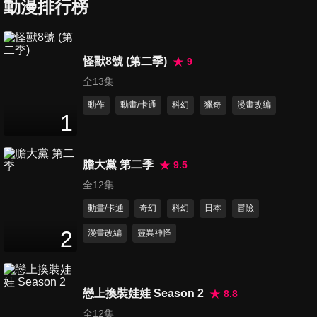
動漫排行榜
第6集
24
分鐘
怪獸8號 (第二季)
9
全13集
第7集
24
分鐘
動作
動畫/卡通
科幻
獵奇
漫畫改編
1
第8集
膽大黨 第二季
9.5
24
分鐘
全12集
動畫/卡通
奇幻
科幻
日本
冒險
第9集
2
漫畫改編
靈異神怪
24
分鐘
戀上換裝娃娃 Season 2
8.8
第10集
全12集
24
分鐘