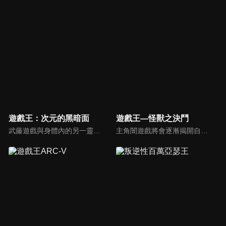
遊戲王：次元的黑暗面
遊戲王—怪獸之決鬥
武藤遊戲與身體內的另一靈魂法老王「亞圖姆」（闇遊戲）道別後，重新回歸平凡的學校生活。但將亞圖姆視為勁敵的海馬瀨人，在消失的地方發掘「千年積木」並打算將其重新完成，試圖再度復活亞圖姆並與他決鬥。
主角闇遊戲將會逐漸揭開自己身世之謎，並與與宿命中的敵人們展開決戰！隨著千年寶物逐漸收集完畢，找回了失去的記憶；了解自己到底是什麼人之後─到底是要繼續與同伴一起留在現世呢？抑或是回歸遙遠的埃及大地，和過去的伙伴一同長眠於歷史洪流中呢？