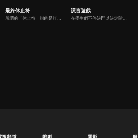
最終休止符
謊言遊戲
所謂的「休止符」指的是打倒妖異怪物「螺旋」的人。隷屬於「終結圓弧」第八分部的海爾，也為了斬斷絕望的輪迴，投身於無止盡的戰鬥當中。原本應該是這樣…沒想到分部卻因為神祕的竊盜案導致破產，最後只剩下海爾三個人。他們為了重建分部，投身於「無止盡的地下業務」…
在學生們不停決鬥以決定階級的學園島上，我——「篠原緋呂斗」，參加了國內最困難的學園島入學測驗，並以歷代最佳成績脫穎而出。之後我又於轉學首日，擊敗去年的絕對王者「彩園寺更紗」，以學園島史上最快的速度，奪得了君臨頂點的「7星」。......沒錯，這一切當然全是一場騙局。闖下大禍的我，為了在學園島達成自身目的，不惜撒謊也得繼續君臨頂峰。
電視頻道
戲劇
電影
服