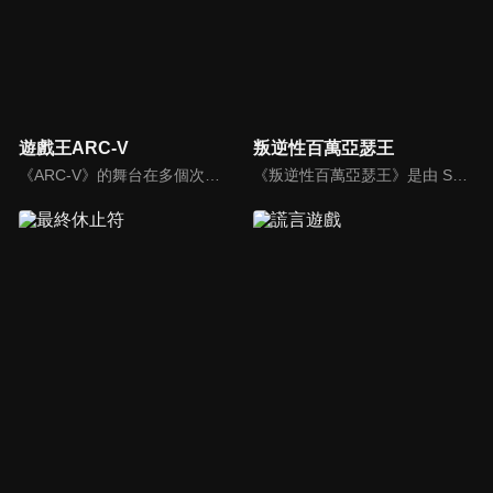
遊戲王ARC-V
叛逆性百萬亞瑟王
《ARC-V》的舞台在多個次元中進行，它們原本是一個統一世界，卻因為一場決鬥而分裂成四個次元。次元中各有一個以作中角色視點與男、女主角長相相同的角色。標準次元是主角遊矢所在的次元，是中心的世界，該世界盛行動作決鬥...。
《叛逆性百萬亞瑟王》是由 SQUARE ENIX 與網易聯合開發的《百萬亞瑟王》系列新作，作為《百萬亞瑟王》新作的一環同步展開了電視動畫的企劃。其故事以 100 萬人的亞瑟王與 100 萬把的聖劍做為開端展開。該系列作至今推出多款手機遊戲，在日本與亞洲各地也有著一定程度的人氣。