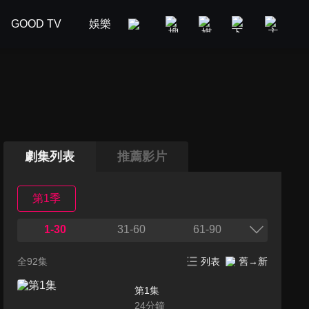
GOOD TV
娛樂
美食旅遊
新聞政論
汽車
劇集列表
推薦影片
第1季
1-30
31-60
61-90
全92集
列表
舊→新
第1集
24
分鐘