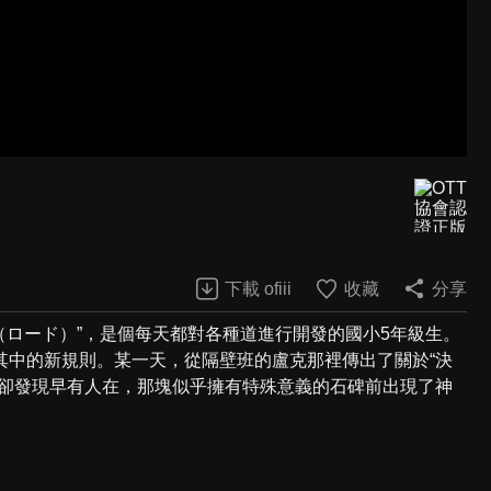
下載 ofiii
收藏
分享
（ロード）”，是個每天都對各種道進行開發的國小5年級生。
其中的新規則。某一天，從隔壁班的盧克那裡傳出了關於“決
時卻發現早有人在，那塊似乎擁有特殊意義的石碑前出現了神