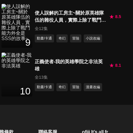
24
分鐘
使人誤解的工房主~關於原英雄隊
8.5
伍的雜役人員，實際上除了戰鬥能
第20集
力外全是SSS的故事~
全12集
24
分鐘
動畫/卡通
奇幻
冒險
小說改編
9
第21集
24
分鐘
正義使者-我的英雄學院之非法英
8.1
雄
全13集
第22集
動畫/卡通
奇幻
冒險
漫畫改編
10
24
分鐘
第23集
24
分鐘
務條款
聯絡客服
ofiii lt’s all free