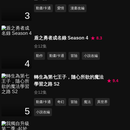
第11集 布局
動畫/卡通
愛情
漫畫改編
3
24
分鐘
第12集 兄妹
盾之勇者成名錄 Season 4
8.3
24
分鐘
全12集
動作
動畫/卡通
冒險
小說改編
4
第13集 想夫香
24
分鐘
轉生為第七王子，隨心所欲的魔法
9.4
學習之路 S2
全12集
動畫/卡通
奇幻
冒險
魔法
異世界
5
小說改編