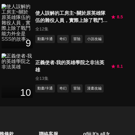
使人誤解的工房主~關於原英雄隊
8.5
伍的雜役人員，實際上除了戰鬥能
力外全是SSS的故事~
全12集
動畫/卡通
奇幻
冒險
小說改編
9
正義使者-我的英雄學院之非法英
8.1
雄
全13集
動畫/卡通
奇幻
冒險
漫畫改編
10
務條款
聯絡客服
ofiii lt’s all free