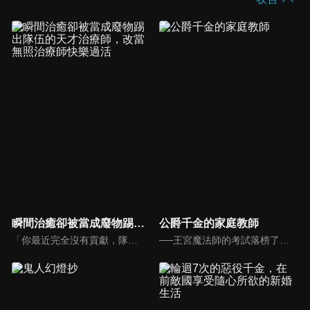
瞬間治癒卻被當成廢物踢出隊伍的天才治療師，改當無照治療師快樂過活
公爵千金的家庭教師
「你最近完全沒有貢獻，隊伍已經不需要你了。」天才治療師傑諾斯為了同伴拚命磨練自己的技術，同伴卻不認同他的貢獻將他踢出隊伍了。當傑諾斯為此沮喪失落時，在街上遇到一位身受重傷的精靈族奴隸少女莉莉，順手救了她一命。因為這次的邂逅，傑諾斯成為一位無照治療師，開始經營自己的治療院。
──王宮魔法師的考試落榜了。世道真是殘酷。就算想回老家，身上也沒有錢。正當亞連在找工作時，他接到了一份差事──擔任公爵家的大小姐，也就是公爵千金的家庭教師。儘管整件事十分可疑，但應該不會像那個「孽緣」一樣難教吧？才剛這麼想完，等著他的卻是位完全無法使用魔法的少女！？