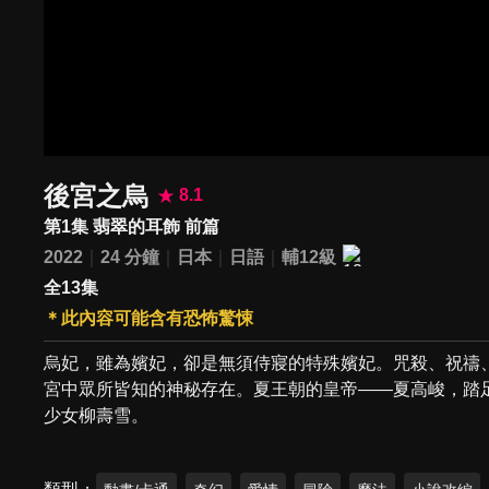
後宮之烏
8.1
第1集 翡翠的耳飾 前篇
2022
24 分鐘
日本
日語
輔12級
全13集
＊此內容可能含有恐怖驚悚
烏妃，雖為嬪妃，卻是無須侍寢的特殊嬪妃。咒殺、祝禱
宮中眾所皆知的神秘存在。夏王朝的皇帝——夏高峻，踏
少女柳壽雪。