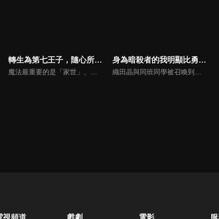
轉生為第七王子，隨心所欲的魔法學習之路 S2
身為暗殺者的我明顯比勇者還強
魔法最重要的是「家世」、「才能」、「努力」……。有一位熱愛魔法，卻缺乏血統和才能，最後死於非命的「凡人」魔法師。臨死前期望「想要鑽研學習更多魔法」的這個男人在轉生後，成為了擁有強大魔法血統的沙魯姆王國第七王子・洛伊德。擁有過去的記憶，帶著完美的血統及才能投胎轉世的他，懷抱著前世沒能實現的心願，即將以超乎常人的魔力「隨心所欲地學習魔法」，享受他的無雙生活！
織田晶與同班同學被召喚到異世界。同班同學皆被賦予外掛能力，而他生來存在感稀薄，獲得平凡的暗殺者能力。明明只是個暗殺者，能力值卻凌駕最強的勇者。晶對主導召喚的國王存有疑慮，揭穿了他的陰謀，卻被冠上莫須有之罪遭到追殺。發誓要對國王復仇的他，逃入迷宮深層，在那裡邂逅妖精少女艾蜜莉亞。
電視頻道
戲劇
電影
服