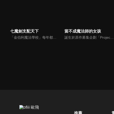
七魔劍支配天下
當不成魔法師的女孩
「金伯利魔法學校」每年都吸引不少新手魔法師入學。畢業前有兩成學生或殘廢或失踪，還有人發狂並最終死去。這就是所謂的「為魔所噬」——。主角「奧利佛·霍恩」於春天進入了金柏利，他溫和而理性，背後卻有著若隱若現的陰影。他身邊聚集起出身背景各不相同的少年少女，並與魔法師們盡可能地互相切磋。
誕生於原作募集企劃「Project ANIMA」的原創TV動畫。這是圍繞一心想成為魔法師的天然少女可露米‧未來，以及被譽為「人才輩出的魔法師名門」愛德爾家的千金柚子‧愛德爾兩個女孩子的故事。要成為魔法師必須先入讀雷特蘭魔法學校——明明有著這種嚴格的前提條件，她們卻落榜了！？校園生活就此發生大轉變！古怪的同班同學、可疑的同好會，這所學校到底隱藏了什麽秘密！？這是由兩個與夢想擦肩而過、性格截然相反的女孩們譜寫的青春 × 魔法校園的奇幻故事！
推薦