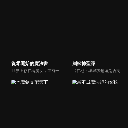
從零開始的魔法書
劍姬神聖譚
世界上存在著魔女，並有一種名為「魔術」的學問，但世人尚未知曉「魔法」的存在。有一天，一位被輕蔑稱作「墮獸人」的半人半獸傭兵，在森林躲避追殺他的魔女時，偶然遇上了另一位魔女 零。在自稱零的魔女給予傭兵「變回人類」這項條件下，這名每天都夢想能夠變成人類的墮獸人傭兵，便與魔女締結契約，成為她的護衛，並與她展開尋訪魔法書「零之書」的旅程。
《在地下城尋求邂逅是否搞錯了什麼》外傳。講述赫赫有名的最強女劍士「劍姬」艾絲華倫斯坦，在跟同伴前往廣大的地下迷宮「地下城」 時，與少年的「邂逅」的那一刻… 「那個…你還好嗎？」 少女與少年的故事在迷宮都市歐拉麗裡面鮮明交集。這是另一個眷族的故事。