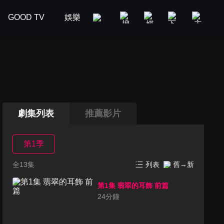
GOOD TV
娛樂
美食旅遊
新聞政論
汽車
劇集列表
推薦影片
第1季
全13集
列表
舊→新
第1集 翡翠的耳飾 前篇
24
分鐘