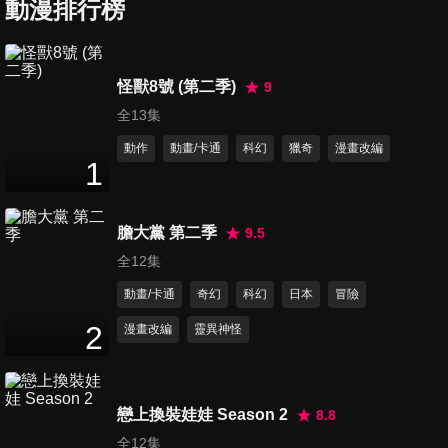
動漫排行榜
第7集 向琉璃祈願
怪獸8號 (第二季)
9
24
分鐘
全13集
動作
動畫/卡通
科幻
獵奇
漫畫改編
1
第8集 青燕
24
分鐘
膽大黨 第二季
9.5
全12集
第9集 水之聲
動畫/卡通
奇幻
科幻
日本
冒險
24
分鐘
2
漫畫改編
靈異神怪
第10集 面具男
24
分鐘
戀上換裝娃娃 Season 2
8.8
全12集