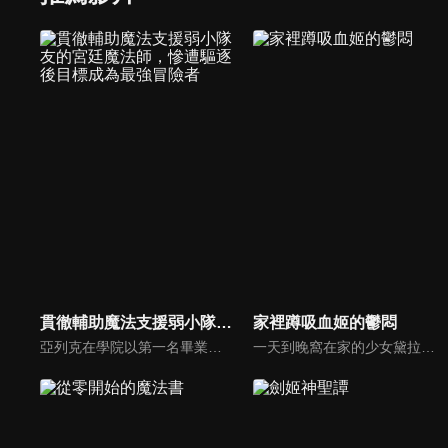
貫徹輔助魔法支援弱小隊友的宮廷魔法師，慘遭驅逐後目標成為最強冒險者
家裡蹲吸血姬的鬱悶
亞列克在學院以第一名畢業，受國王所託成為宮廷魔法師，希望能默默支援王太子，於是他只能使用輔助魔法。而此舉遭到王太子嫌棄，認為他在隊伍中毫無貢獻，於是宣布「我的隊伍不需要一個只會使用輔助魔法的廢物。你已經被開除了。」當亞列克心灰意冷時，遇上過去的同伴‧悠爾哈，對方極力勸他重新加入。
一天到晚窩在家的少女黛拉可瑪莉，一覺醒來，居然被大力提拔成為帝國的將軍！而且可瑪莉率領的，還是一支以下犯上風氣盛行、嗜血又暴力的部隊。可瑪莉出生在吸血鬼名門世家，卻因討厭血而背負「三不」——「運動神經不行」、「身高不夠高」、「不能用魔法」。正當她走投無路時，她（應該要成為）心腹的女僕薇兒在這時建言：「請交給我吧。我一定會讓那些部下會錯意的！」靠著虛張聲勢和好運氣屢戰屢勝的可瑪莉，一部歡樂的幻想故事誕生！