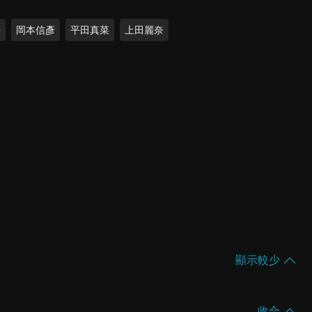
長
岡本信彥
平田真菜
上田麗奈
顯示較少
收合