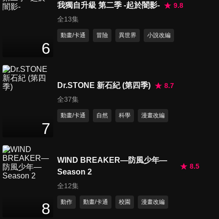
我獨自升級 第二季 -起於闇影-
9.8
全13集
動畫/卡通
冒險
異世界
小說改編
6
Dr.STONE 新石紀 (第四季)
8.7
全37集
動畫/卡通
自然
科學
漫畫改編
7
WIND BREAKER—防風少年—
8.5
Season 2
全12集
動作
動畫/卡通
校園
漫畫改編
8