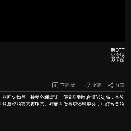
下載 ofiii
收藏
分享
、尋回失物等，接受各種請託；傳聞見到她會遭遇災禍，是後
足於烏妃的寢宮夜明宮。裡面有位身穿漆黑服裝，年輕貌美的