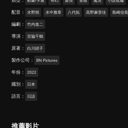
類型
動畫/卡通
奇幻
愛情
冒險
魔法
小說改編
配音
水野朔
水中雅章
八代拓
高野麻里佳
島崎信
編劇
竹內進二
導演
宮脇千鶴
原著
白川紺子
製作公司
BN Pictures
年份
2022
國別
日本
語言
日語
推薦影片