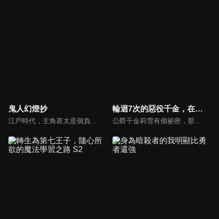
鬼人幻燈抄
輪迴7次的惡役千金，在前敵國享受隨心所欲的新婚生活
江戶時代，主角甚太是個負責討伐「怪異」的劍術高手，同時擔任肩負聚落繁盛的巫女壹岐姬護衛。就在某日他前往森林準備進行討伐時，卻碰到了一個口述未來、不可思議的鬼……大河奇幻劇就此展開。
公爵千金莉雪有個祕密，那就是「20歲喪命時就會回到5年前廢除婚約的瞬間」。 至今享受了成為商人、藥師、侍女、騎士等各式各樣的人生， 但這回迎來第7次的人生，她下定決心要悠悠哉哉地長命百歲。 正當準備付諸行動時，卻遇到了在上一段人生殺了自己的人，加爾古海因皇國的王太子阿諾德•海因！？而且對方還突然向自己求婚？莉雪將怎麼發揮自己過去所學的專長，實現自己的目標並面對將遇到的困難呢？