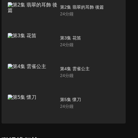
第2集 翡翠的耳飾 後篇
24
分鐘
第3集 花笛
24
分鐘
第4集 雲雀公主
24
分鐘
第5集 懷刀
24
分鐘
第6集 夏之王、冬之王
24
分鐘