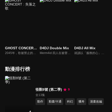
GHOST CONCERT : 失落之歌
D4DJ Double Mix
D4DJ All Mix
2045年，歌被禁止的世界――。音樂的創造與演奏，全都由音樂應用程式《MiucS》代替人類一手包辦。少女・相葉芹亞與朋友們外出時，聽見了本應被禁止的歌聲。循著歌聲的方向，芹亞所看見的是——一名幽靈。自此世之外顯現的偉人――「偉大幽靈」。靈能力者集團――「TERA」。以及迴盪響起――「憑依鎮魂歌」。「這是，我直到成為幽靈為止的故事。」
Merm4id 四人在被譽為傳說的 DJ 祭典「D4 FES.」重啟下，實現了得以參加的宿願。但就在回到拍攝泳裝寫真的日常時，成員的 水島茉莉花、日高沙織、松山達莉雅 卻發現 瀨戶莉花 的樣子似乎與平時有些不同。另一方面，燐舞曲 的 青柳椿 則是獨自在禮拜堂中，期盼自身的世界能夠在今後更加廣闊。
就讀以「服務的心」為理念的學校「栖川學院」的四人：櫻田美夢、春日春奈、竹下美依子、白鳥胡桃，以「讓大家展現笑容」為主旨，成功的開始以DJ團體「LyricalLily」的身分進行活動。某一天，春奈接到商工會的要求，接受了在新的一年舉辦地區振興活動的任務。雖然不知道僅靠四人之力是否能成功而感到不安，但此時腦海浮現了讓第一次的Live舉辦成功時的夥伴們，和觀眾們的笑容！
動漫排行榜
怪獸8號 (第二季)
9
全13集
動作
動畫/卡通
科幻
獵奇
漫畫改編