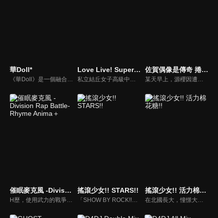
華Doll*
Love Live! Superstar!! 第三季
佐賀偶像是傳奇 捲土重來
《華Doll》是一個融合“藝術”與“醫療”的偶像製造計畫。通過植入特殊花種膠囊，與人類自身的成長產生共鳴從而最大限開發人體潛能，創造出接近“完美”的偶像。在偶像行業飽和的背景下，無數懷揣夢想的年輕人爭相參與這一計畫，經過嚴苛選拔和訓練，最終六名少年脫穎而出。他們各自懷抱不同的執念，為追逐夢想踏入這一光鮮卻殘酷的世界。然而，以生命為代價換取“華麗”，他們卻必須面對一個接連不斷的選擇：究竟是保持“人性”，還是成為“人偶”？在這個不存在完美的世界中，這群少年將如何抉擇，又將走向何方？
私立結丘女子高級中學，沒有歷史，沒有舊生，甚至校名也毫無知名度，在這間什麼都沒有的新學校裡，以澀谷香音為中心的五名少女邂逅了「學園偶像」。我想用歌聲……實現心願！仍然渺小的幾顆星星，她們遠大的想法此時開始交錯──這就是從零開始，屬於擁有無限可能的她們「一起實現的故事 」。
某天早上，源櫻因遭遇意外而斷送了生命。10年後─櫻在某棟洋房醒來，眼前的神祕偶像製作人・巽幸太郎向她表示「妳要和傳說中的少女們一起成為偶像拯救佐賀！」於是，由7名少女組成的偶像團體「法蘭秀秀」為了拯救已如風中殘燭的佐賀縣而展開活動。她們一路克服各種問題，並以喪屍的不死之軀不斷顛覆偶像的常識。然後，在平成最後的冬天，成功的舉行了第一次的獨立演唱，朝向傳說跨出了新的一步。
催眠麥克風 -Division Rap Battle- Rhyme Anima＋
搖滾少女!! STARS!!
搖滾少女!! 活力棉花糖!!
H歷，使用武力的戰爭已經根絕，鬥爭不靠武力，而是以能夠干擾人類精神的特殊麥克風取代，其名就稱為「催眠麥克風」，藉由這個麥克風唱出的歌詞可以影響人類的交感神經和副交感神經，使人類變成各種狀態。H歷3年，人們用RAP來決勝負，男性生活在中王區以外的池袋、橫濱、澀谷和新宿等DIVISION。男人們賭上威信展開領土的戰爭。
「SHOW BY ROCK!!」過去曾推出過手機遊戲及多部動畫，是一個以樂團為中心的音樂主題作品。本次動畫新作《SHOW BY ROCK!! STARS!!》，將會登場 Mashumairesh!!、プラズマジカ、DOKONJOFINGER、シンガンクリムゾンズ、REIJINGSIGNAL、トライクロニカ、徒然なる操り霧幻庵、クリティクリスタ、BUDVIRGINLOGIC、ARCAREAFACT、Yokazenohorizon 等共計 11 組樂團。
在北國長大，憧憬大都會的白狐女子「狐丸」，以一張甄選會的通知為契機，離開了故鄉，前往獨立樂隊聚集的聖地，下北澤。通過音樂交流，和夥伴們相遇，了解了夢境和現實、希望與絕望。狐丸能否遇見奇蹟？