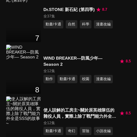
Dr.STONE 新石紀 (第四季)
8.7
全37集
動畫/卡通
自然
科學
漫畫改編
7
WIND BREAKER—防風少年—
8.5
Season 2
全12集
動作
動畫/卡通
校園
漫畫改編
8
使人誤解的工房主~關於原英雄隊伍的
8.5
雜役人員，實際上除了戰鬥能力外全是
SSS的故事~
全12集
動畫/卡通
奇幻
冒險
小說改編