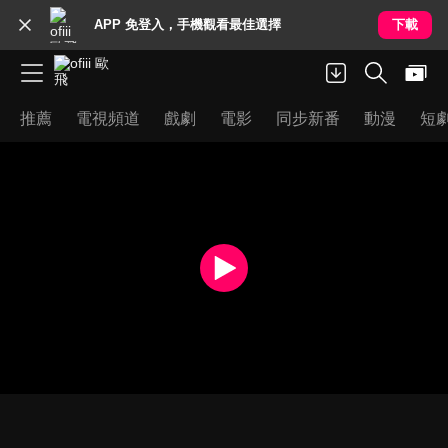
APP 免登入，手機觀看最佳選擇
下載
推薦
電視頻道
戲劇
電影
同步新番
動漫
短