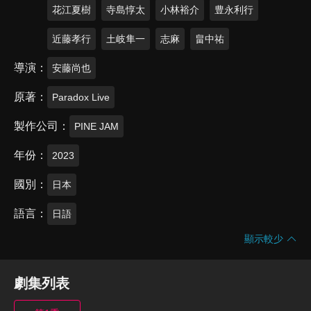
花江夏樹
寺島惇太
小林裕介
豊永利行
近藤孝行
土岐隼一
志麻
畠中祐
導演
安藤尚也
原著
Paradox Live
製作公司
PINE JAM
年份
2023
國別
日本
語言
日語
顯示較少
劇集列表