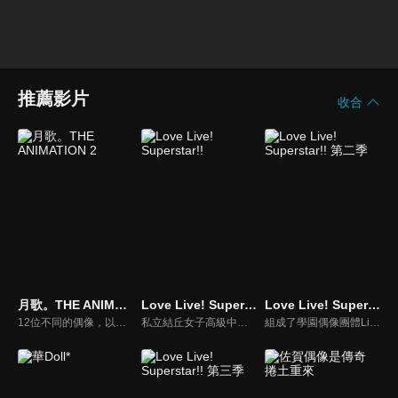
推薦影片
收合
月歌。THE ANIMATION 2
Love Live! Superstar!!
Love Live! Superstar!! 第二季
12位不同的偶像，以不同月份為特色，散發著屬於各自的魅力。偶像們的日常生活中也充滿著平凡的樂趣！每天歡聲笑語，偶爾也發生意外……讓我們看看，今天又會發生些什麼呢？ 偶像日常故事，開啟新篇章！
私立結丘女子高級中學，沒有歷史，沒有舊生，甚至校名也毫無知名度，在這間什麼都沒有的新學校裡，以澀谷香音為中心的五名少女邂逅了「學園偶像」。我想用歌聲……實現心願！仍然渺小的幾顆星星，她們遠大的想法此時開始交錯——。這就是從零開始，屬於擁有無限可能的她們「一起實現的故事 」(學園偶像計畫)。
組成了學園偶像團體Liella!的澀谷香音等人迎接新生，又有4名少女將在"學園偶像"的道路上邁出步伐！！ 我想要與新生們一起努力——。 加入了新成員，與香音等人一起朝著最亮的一顆星前進的「大家一起實現的故事 」(學園偶像計畫)。 展翅翱翔吧！我們的Love Live！