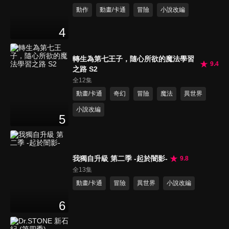
動作
動畫/卡通
冒險
小說改編
4
轉生為第七王子，隨心所欲的魔法學習
9.4
之路 S2
全12集
動畫/卡通
奇幻
冒險
魔法
異世界
小說改編
5
我獨自升級 第二季 -起於闇影-
9.8
全13集
動畫/卡通
冒險
異世界
小說改編
6