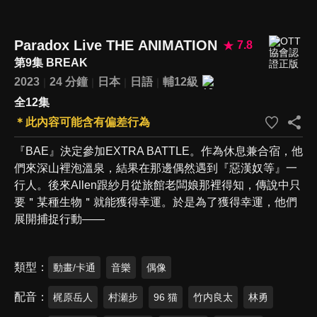
Paradox Live THE ANIMATION
7.8
第9集 BREAK
2023
24 分鐘
日本
日語
輔12級
全12集
＊此內容可能含有偏差行為
『BAE』決定參加EXTRA BATTLE。作為休息兼合宿，他
們來深山裡泡溫泉，結果在那邊偶然遇到『惡漢奴等』一
行人。後來Allen跟紗月從旅館老闆娘那裡得知，傳說中只
要＂某種生物＂就能獲得幸運。於是為了獲得幸運，他們
展開捕捉行動——
類型
動畫/卡通
音樂
偶像
配音
梶原岳人
村瀬步
96 猫
竹内良太
林勇