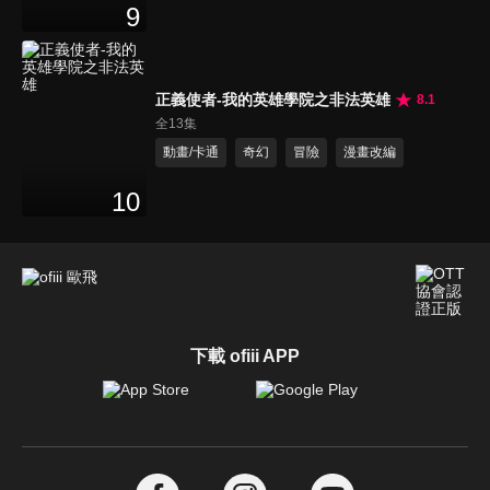
9
正義使者-我的英雄學院之非法英雄
8.1
全13集
動畫/卡通
奇幻
冒險
漫畫改編
10
下載 ofiii APP