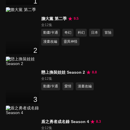
1
膽大黨 第二季
9.5
全12集
動畫/卡通
奇幻
科幻
日本
冒險
漫畫改編
靈異神怪
2
戀上換裝娃娃 Season 2
8.8
全12集
動畫/卡通
愛情
漫畫改編
3
盾之勇者成名錄 Season 4
8.3
全12集