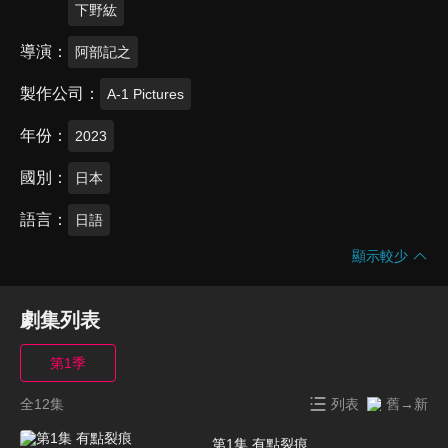
下野紘
導演
阿部記之
製作公司
A-1 Pictures
年份
2023
國別
日本
語言
日語
顯示較少
劇集列表
第1季
全12集
列表
舊→新
第1集 有點裂痕