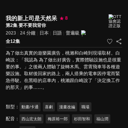
我的新上司是天然呆
8
第2集 要不要我背你
2023
24 分鐘
日本
日語
普遍級
全12集
為了做出真實的遊樂園廣告，桃瀨和白崎到現場取材。白
崎說：「我認為 為了做出好廣告，實際體驗設施也是很重
要的事。」之後兩人體驗了旋轉木馬、雲霄飛車等各種遊
樂設施。取材後回家的路上，兩人搭乘的電車因停電而緊
急停駛。在黑暗的店車內，桃瀨跟白崎說了「決定換工作
的那天」的事……。
類型
動畫/卡通
喜劇
漫畫改編
職場
配音
西山宏太朗
梅原裕一郎
杉田智和
福山潤