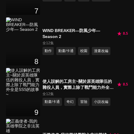
7
WIND BREAKER—防風少年—
8.5
Season 2
全12集
動作
動畫/卡通
校園
漫畫改編
8
使人誤解的工房主~關於原英雄隊伍的
8.5
雜役人員，實際上除了戰鬥能力外全是
SSS的故事~
全12集
動畫/卡通
奇幻
冒險
小說改編
9