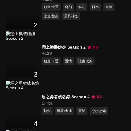
動畫/卡通
奇幻
科幻
日本
冒險
漫畫改編
靈異神怪
2
戀上換裝娃娃 Season 2
8.8
全12集
動畫/卡通
愛情
漫畫改編
3
盾之勇者成名錄 Season 4
8.3
全12集
動作
動畫/卡通
冒險
小說改編
4