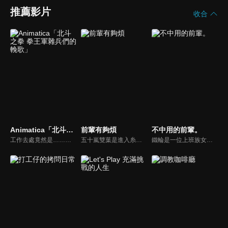
推薦影片
收合
Animatica「北斗之拳 拳王軍雜兵們的輓歌」
前輩有夠煩
不中用的前輩。
工作去處竟然是……拳王軍。199X 年，被核之炎吞噬的世界，光是活下去就已經是件苦差事。在那樣的時代，主角諾布找到的工作，竟然是那個「拳王軍」！在一個死亡人數比應徵者還多、危險度爆表的職場裡，諾布究竟能活到什麼時候……！？從裝扮成老太婆的雜魚小嘍囉、卡珊德拉的典獄長威格爾，到聖帝軍裡那個喊著「污物要消毒！！」的人等等，各式各樣個性鮮明的雜魚們將接連登場！！ 雜魚們死翻天的爆笑喜劇☆正式開幕！！
五十嵐雙葉是進入糸卷商社第二年，希望能盡早獨當一面的新人。武田晴海則是行事雖然有些粗野，但很會照顧人的前輩。雙葉在和武田前輩相處時雖然有時會覺得他很煩，不過其實有時又會感到有點開心，可是有時又真的覺得很煩…。描寫努力奮鬥的社會人的日常戀愛喜劇終於迎來期盼已久的動畫化！
鐵輪是一位上班族女性，​在公司裡，她得到的評價是「明明長得這麼漂亮，卻又嚴厲又可怕，很難相處。」不擅長與人交際的她，被指派為今年新進員工「龜川」的指導員。為了龜川，鐵輪努力扮演好指導員的角色，然而……