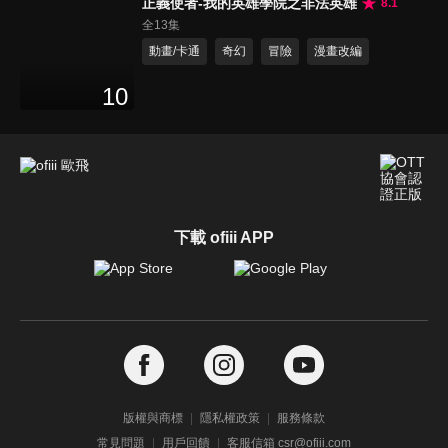
正義使者-我的英雄學院之非法英雄
8.1
全13集
動畫/卡通
奇幻
冒險
漫畫改編
10
下載 ofiii APP
版權與商標
隱私權政策
服務條款
常見問題
用戶回饋
客服信箱 csr@ofiii.com