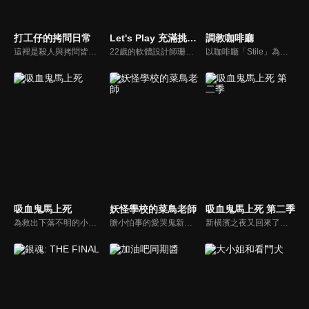
打工仔的拷問日常
Let's Play 充滿挑戰的人生
調教咖啡廳
這裡是殺人與拷問皆被合法化的世界，在拷問公司打工的賽羅與前輩時宇，迎來新人米克與休，度過快樂又忙碌的拷問日常，溫馨悠閒的日常與驚悚拷問的反差將相繼使人中毒！觸動您的怪癖、帶點黑色幽默的職場喜劇☆
22歲的軟體設計師珊姆·楊，學生時代完全沉浸在遊戲設計中，充滿自信地上架了冒險解謎遊戲。超人氣遊戲直播主馬歇爾·羅卻對這款遊戲給予嚴厲批評。而馬歇爾竟然搬到了珊姆的隔壁！以跟馬歇爾認識為契機，珊姆和公司的上司查爾斯·瓊斯，常去的咖啡店店員林克·哈德森等人的關係開始慢慢產生變化。
以咖啡廳「Stile」為舞台，講述店員之間的交流。新人店員莓香來到了有著傲嬌、妹系等各種「屬性」的Stile，而且被店長指派的是「虐待狂」的S屬性？努力工作的同時，剛好來的客人M屬性很多，意外地讓「虐待狂」才能漸漸開花……充滿歡樂的打工由此展開！
吸血鬼馬上死
妖怪學校的菜鳥老師
吸血鬼馬上死 第二季
為救出下落不明的小孩，吸血鬼獵人羅納德動身前往吸血鬼德拉克的城堡。沒想到德拉克的真面目竟然是個灰飛煙滅的頻率高得嚇人、稀世罕見的超級雜魚吸血鬼！經過一番死鬥（？）後，德拉克的城堡大崩塌並化成了一堆瓦礫！天生勞碌命的羅納德與史上最弱的吸血鬼德拉克以及犰狳裘恩，超嗨的吸血鬼即死搞笑劇現在開始！
膽小怕事的愛哭鬼新人教師安倍晴明，雖然成為了憧憬的教師，但好日子馬上就到頭了！他所赴任的學校是一所妖怪學校！不中用的人類教師和妖怪學生們的奇妙學園劇場。愉快！痛快！妖怪輕喜劇！授課開始！
新橫濱之夜又回來了！因為某些機緣而成為搭檔的吸血鬼獵人羅納德與超絕雜魚吸血鬼德拉克，然後別忘了可愛的犰狳裘恩！持續在每個夜晚不斷上演的搞笑rush，隨著秋天書店的新刺客參戰，大家熟悉的笨蛋與變態們又將齊聚大鬧，而德拉克還是一如往常地會化為塵土！