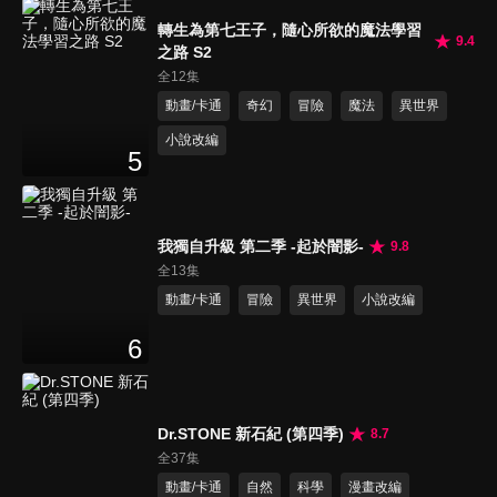
轉生為第七王子，隨心所欲的魔法學習
9.4
之路 S2
全12集
動畫/卡通
奇幻
冒險
魔法
異世界
小說改編
5
我獨自升級 第二季 -起於闇影-
9.8
全13集
動畫/卡通
冒險
異世界
小說改編
6
Dr.STONE 新石紀 (第四季)
8.7
全37集
動畫/卡通
自然
科學
漫畫改編