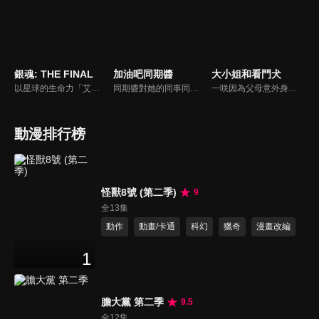
銀魂: THE FINAL
加油吧同期醬
大小姐和看門犬
以星球的生命力「艾特納」能量誕生的魔人「虛」，在長久的歲月中輪迴重生，是不老不死的怪物。一度短暫顯現的人格是曾經開設松下村塾，引導幼年銀時等人的老師：吉田松陽。為了輔助銀時等人，新八、神樂、真選組、歌舞伎町的人們，甚至連過往的勁敵都將參戰！
同期醬對她的同事同期君抱有好感，卻因為自己的膽怯遲遲無法說出口。兩人在工作的過程中經歷了各種事件，但遲鈍的同期君始終沒有察覺她的心意。此時後輩醬也正虎視眈眈著，她積極地對同期君發起攻勢，不斷伺機介入兩人之間。究竟同期醬能不能順利地傳達出她心意呢。
一咲因為父母意外身亡而被黑道瀨名垣組的組長收養，成為其孫女，她暗戀著十年來照顧自己的黑道若頭宇藤啓彌，但因為世人對黑道的歧見，一咲認為兩人不會有未來可言，便決定談一場普通的戀愛，並選擇離家較遠的音羽高中就讀，不料啓彌也偽裝成高中生進入該校就讀，並以青梅竹馬的身份就近保護她，然而啓彌的行為顯得過度保護，反而使校園生活意外連連。
動漫排行榜
怪獸8號 (第二季)
9
全13集
動作
動畫/卡通
科幻
獵奇
漫畫改編
1
膽大黨 第二季
9.5
全12集