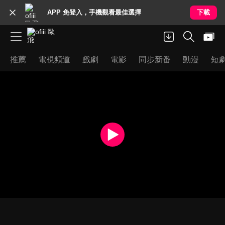
APP 免登入，手機觀看最佳選擇
下載
推薦
電視頻道
戲劇
電影
同步新番
動漫
短