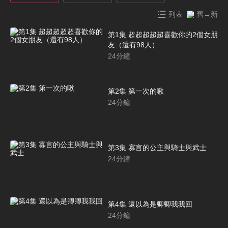
列表
舊→新
第1集 超超超超超喜歡你的2個女朋
友（還有98人）
24
分鐘
第2集 第一次的啾
24
分鐘
第3集 寡言的公主與騎士與武士
24
分鐘
第4集 還以為是卿卿我我回
24
分鐘