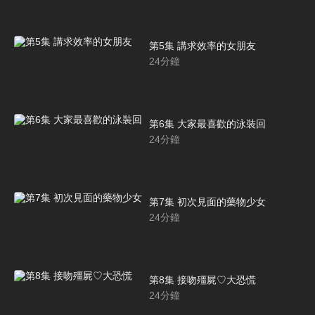
第5集 講求效率的女朋友
24
分鐘
第6集 大家最喜歡的泳裝回
24
分鐘
第7集 初次見面的藥物少女
24
分鐘
第8集 接吻殭屍♡大恐慌
24
分鐘