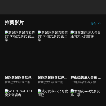
推薦影片
收合
超超超超超喜歡你的100個女朋友 第三季
超超超超超喜歡你的100個女朋友 第二季
輝夜姬想讓人告白 邁向大人的階梯
愛城戀太郎在國中的失戀次數達到了100次的大關，他抱著高中一定要交到女朋友的心願造訪神社。出現在那裡的戀愛之神告訴他「你會在高中遇見的真命天女有100人」。然而神表示，和命中註定的人相遇的人，如果不和那個人彼此相愛並獲得幸福的話就會死掉……。面對一個又一個等待著他的真命天女的相遇——戀太郎該怎麼辦！？100個女朋友又將何去何從！？
愛城戀太郎在國中的失戀次數達到了100次的大關，他抱著高中一定要交到女朋友的心願造訪神社。出現在那裡的戀愛之神告訴他「你會在高中遇見的真命天女有100人」。然而神表示，和命中註定的人相遇的人，如果不和那個人彼此相愛並獲得幸福的話就會死掉……。面對一個又一個等待著他的真命天女的相遇——戀太郎該怎麼辦！？100個女朋友又將何去何從！？
「每段過往都令人懷念，全都是無可取代的寶貴回憶。」秀知院學園是秀才雲集的菁英學校，在學生會中擔任學生會副會長・四宮輝夜遇見了學生會長・白銀御行。兩人歷經漫長的戀愛頭腦戰，最後終於開始交往……。時光流逝，輝夜獨自在房內翻閱相簿。相簿內都是她與白銀及秀知院學園的夥伴們一起度過的回憶照片。沉浸在回憶之中的輝夜每翻過一頁，回憶就湧上她的心頭。