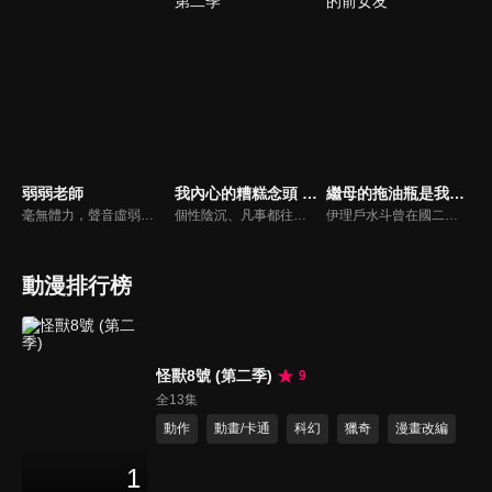
弱弱老師
我內心的糟糕念頭 第二季
繼母的拖油瓶是我的前女友
毫無體力，聲音虛弱，各種身體狀態都最弱的「弱弱老師」，鶸村日和老師。她受到學生恐懼，被誤會成是個心情一不好就會詛咒人的『咒恨老師』，但仍然還是為了學生而努力向上！如此弱弱又可愛的老師，所帶來的有點刺激的愛情喜劇！
個性陰沉、凡事都往負面想的陰鬱少年男主角「市川京太郎」，因為很看不慣高高在上的美少女，也是站在校園階級金字塔頂端的陽光角色「山田杏奈」，每天都在妄想著要怎麼結束掉她的性命。沒想到在一次偶然情況下撞見杏奈不為人知的一面，愛吃零食的她常躲進京太郎的聖地「圖書室」偷吃零食，就這樣圖書室變成了他們兩個交集的秘密基地。兩個極端對比的人，就這樣展開了青澀的校園愛情喜劇。
伊理戶水斗曾在國二到國三的時光交過名為綾井結女的女朋友。水斗如此形容他的初戀：「這個老天爺設下的陷阱。換言之就是命運。」後來因為彼此性格不合而在國中畢業時分手了。兩人本以為就這樣到此為止。為了避開對方而選擇沒甚麼人報考的私立名校，結果卻事與願違地雙雙考上同一高中。厄運到此還沒結束——因為各自的父母再婚，更成為彼此的家人。兩個星期前分手的前女友綾井結女，居然變成了同姓的家人伊理戶結女，與前女友成為家人的喜劇就此揭幕。
動漫排行榜
怪獸8號 (第二季)
9
全13集
動作
動畫/卡通
科幻
獵奇
漫畫改編
1