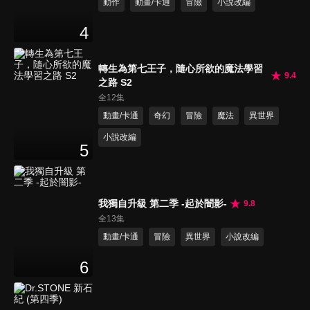
動作
動畫/卡通
冒險
小說改編
4
轉生為第七王子，隨心所欲的魔法學習
9.4
之路 S2
全12集
動畫/卡通
奇幻
冒險
魔法
異世界
小說改編
5
我獨自升級 第二季 -起於闇影-
9.8
全13集
動畫/卡通
冒險
異世界
小說改編
6