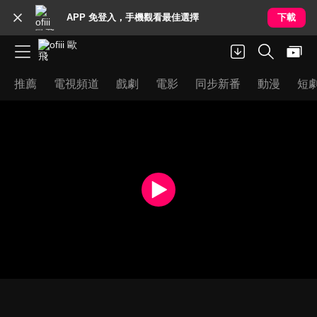
APP 免登入，手機觀看最佳選擇
下載
推薦
電視頻道
戲劇
電影
同步新番
動漫
短