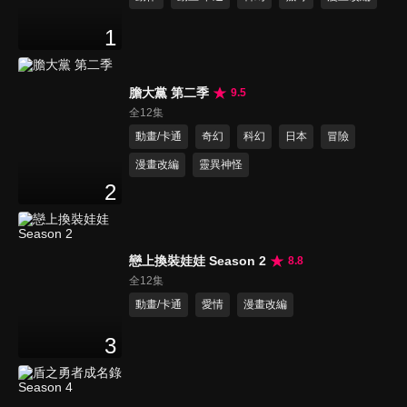
1
膽大黨 第二季
9.5
全12集
動畫/卡通
奇幻
科幻
日本
冒險
漫畫改編
靈異神怪
2
戀上換裝娃娃 Season 2
8.8
全12集
動畫/卡通
愛情
漫畫改編
3