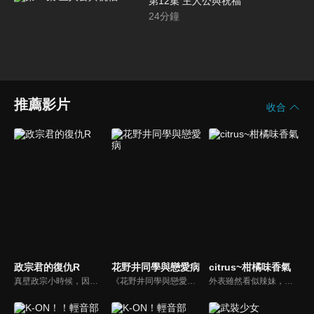
第12集 主人公與祝福
24
分鐘
推薦影片
收合
政宗君的復仇R
花野井同學與戀愛病
citrus~柑橘味香氣
真壁政宗小時候，因為他的身型較為肥胖，而被安達垣愛姬取上「豬腳」這個丟臉綽號。之後，政宗的外公為了讓他改頭換面，而將他接回老家並以魔鬼訓練鍛煉他整整 8 年。8 年後，政宗搖身一變成為大帥哥，改了原本的姓氏，並準備向愛姬展開復仇。
《花野井同學與戀愛病》是目前於講談社 Dessert 連載的漫畫作品，過去曾於第 45 屆講談社漫畫賞中獲獎。其故事藉由與戀愛絕緣的高中生日生螢，和神秘的帥哥花野井為主角。描述藉由一把傘為契機，兩人展開了限期的交往體驗。不懂戀愛為何物的女子與重視愛情的花野井，兩人的愛情故事就此展開。
外表雖然看似辣妹，卻從未戀愛過的女高中生 · 柚子，由於父母的再婚而進入了女校。因「無法交到男友」而不滿爆發的轉學第一天，她與黑髮的美人學生會長 · 芽衣以最糟糕的形式相遇了。