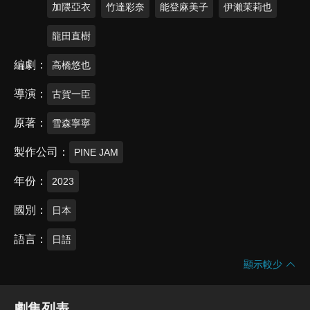
加隈亞衣
竹達彩奈
能登麻美子
伊瀨茉莉也
龍田直樹
編劇
高橋悠也
導演
古賀一臣
原著
雪森寧寧
製作公司
PINE JAM
年份
2023
國別
日本
語言
日語
顯示較少
劇集列表