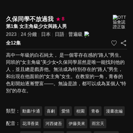
久保同學不放過我
8
第1集 女主角級少女與路人男
2023
24 分鐘
日本
日語
普遍級
全12集
高中一年級的白石純太， 是一個零存在感的“路人”男生。
同班的“女主角級”美少女•久保同學居然是唯一能找到他的
人，並且總是戲弄他。無法成為特別存在的“路人”男生，
和出現在他面前的“女主角”女生。在教室的一角，青春的
色彩開始逐漸豐富——。無論是誰，都可以成為某個人“特
別”的存在。
類型
動畫/卡通
喜劇
愛情
校園
青春
漫畫改編
配音
花澤香菜
河西健吾
伊藤美來
雨宮天