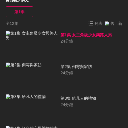
第1季
全12集
列表
舊→新
第1集 女主角級少女與路人男
24
分鐘
第2集 倒霉與家訪
24
分鐘
第3集 給凡人的禮物
24
分鐘