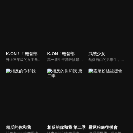
K-ON！！輕音部
K-ON！輕音部
武裝少女
升上三年級的女主角們，面臨只剩下梓喵一個人，一個人的話輕音部會被廢社，所以輕音部的成員們積極為了梓喵而開始找尋新成員，並且完成目標——到他們所說的 "武道館"，也因為這些原因，精采的K-ON開始了
高一新生平澤唯陰錯陽差加入面臨廢社危機的輕音部，與部長田井中律、內向的秋山澪、溫柔的琴吹紬組成四人樂團，展開悠閒又溫馨的校園生活。升上高二後，認真的新生中野梓加入，五人組成「放學後TEA TIME」，在學園祭舞台上大放異彩。隨著時光流轉，青春的旋律仍在持續──她們即將迎來高三的春天……。
熱愛自由的男學生，納村不道某日轉學至「愛地共生學園」。這是一個由武裝女學生鐵血統治男學生的地方！納村面對凌駕於統領學園的古流劍術士「天下五劍」之上的某人，將赤手空拳去面對命運…學園叛逆戰鬥動作片，開幕！
相反的你和我
相反的你和我 第二季
霧尾粉絲後援會