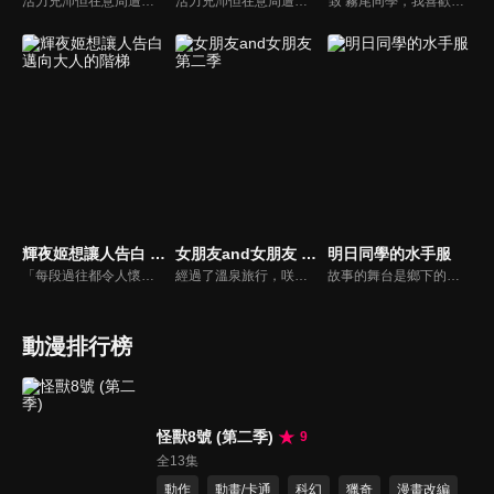
活力充沛但在意周遭目光的鈴木，正在單戀勇於表達自己意見的文靜男子・谷同學。可是鈴木因為太在意周遭的目光，無法用平常心跟谷同學相處，總是亂搭話…某天鈴木終於鼓起勇氣，試著約谷同學一起回家，結果…！？
活力充沛但在意周遭目光的鈴木，正在單戀勇於表達自己意見的文靜男子・谷同學。可是鈴木因為太在意周遭的目光，無法用平常心跟谷同學相處，總是亂搭話…某天鈴木終於鼓起勇氣，試著約谷同學一起回家，結果…！？
致 霧尾同學，我喜歡你。 但我從來不知道， 喜歡上一個人，原來是這麼地痛苦。 我最喜歡你了，霧尾同學。 我想跟霧尾同學一起吃漢堡。 我想跟霧尾同學一起撐相合傘。 我想跟霧尾同學一起把盤子摔個痛快。 我想跟霧尾同學踏上尋找全身痣的旅程。 我想把遇見霧尾同學的那一天定為國定假日。 藍美與波，聊著自己喜歡的人——只屬於兩人的珍貴時光。 我原以為這樣的日常，會一直持續下去。 單向的心意連鎖，正在改變我們的日常。
輝夜姬想讓人告白 邁向大人的階梯
女朋友and女朋友 第二季
明日同學的水手服
「每段過往都令人懷念，全都是無可取代的寶貴回憶。」秀知院學園是秀才雲集的菁英學校，在學生會中擔任學生會副會長・四宮輝夜遇見了學生會長・白銀御行。兩人歷經漫長的戀愛頭腦戰，最後終於開始交往……。時光流逝，輝夜獨自在房內翻閱相簿。相簿內都是她與白銀及秀知院學園的夥伴們一起度過的回憶照片。沉浸在回憶之中的輝夜每翻過一頁，回憶就湧上她的心頭。
經過了溫泉旅行，咲和渚兩人以對等的關係，繼續和直也過著腳踏兩條船的生活。加上奪走直也初吻的蜜莉卡，暗戀著直也的紫乃，迎來暑假的五人，戀情的舞台將轉往煙火大會、露營，以及沖繩——蜜莉卡的妹妹．理沙也將登場。
故事的舞台是鄉下的名門女子中學・私立蠟梅學園。少女明日小路因為某個契機開始「夢想」穿上這間學園的水手服的。在她實現了心願，帶著興奮的心情前往參加入學典禮的那天… 「我決定要穿上水手服。」 小路夢想中的國中生活開始了♪ 同班同學、營養午餐、社團活動… 小路將在這充滿了「第一次」的每一天中全力衝刺。
動漫排行榜
怪獸8號 (第二季)
9
全13集
動作
動畫/卡通
科幻
獵奇
漫畫改編