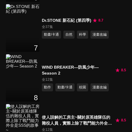
Dr.STONE 新石紀 (第四季)
8.7
全37集
動畫/卡通
自然
科學
漫畫改編
7
WIND BREAKER—防風少年—
8.5
Season 2
全12集
動作
動畫/卡通
校園
漫畫改編
8
使人誤解的工房主~關於原英雄隊伍的
8.5
雜役人員，實際上除了戰鬥能力外全是
SSS的故事~
全12集