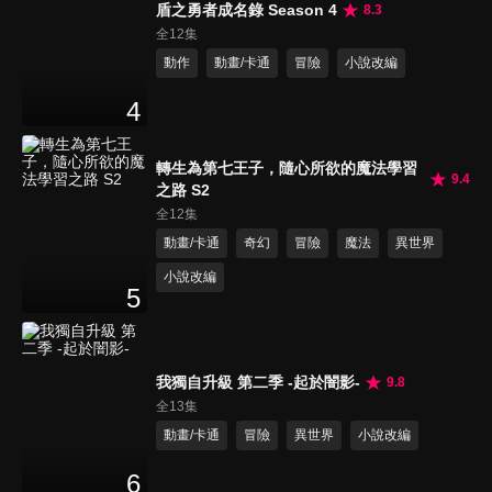
盾之勇者成名錄 Season 4
8.3
全12集
動作
動畫/卡通
冒險
小說改編
4
轉生為第七王子，隨心所欲的魔法學習
9.4
之路 S2
全12集
動畫/卡通
奇幻
冒險
魔法
異世界
小說改編
5
我獨自升級 第二季 -起於闇影-
9.8
全13集
動畫/卡通
冒險
異世界
小說改編
6