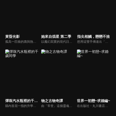
黃昏光影
她來自煩星 第二季
指尖相觸，戀戀不捨
孤高一匹狼的壽與熱愛電影的真央，成為室友的兩人因定下的「承諾」，使兩人慢慢產生變化。電影社社長且受歡迎的仁，與對仁產生對抗心的學弟義一，互相衝突卻也逐被彼此吸引。不愛說話但受到信賴的副社長禮，與新加入的社員詩音，因為偶然的吻而讓兩人開始「交往」。
以魔幻寫實的現代日本為舞台，外星鬼族少女「拉姆」與地球好色少年「諸星當」之間的愛情故事為主軸，描寫一連串由人類、外星人、妖怪、幽靈、神明等眾多稀奇古怪角色共同演出的荒誕喜劇。
想用這雙手傳達出「喜歡你」…女大學生雪某天遇到困難時，受到同一間大學的學長逸臣幫助。即使面對有聽覺障礙，雙耳聽不見的雪，他仍舊不動聲色，自然地與她應對。於是雪漸漸開始在意逸臣這個令自己感受到嶄新世界的人……！？有聽覺障礙的女孩雪，與環遊世界的大學學長逸臣之間的純愛故事即將展開。
彈珠汽水瓶裡的千歲同學
物之古物奇譚
世界一初戀~求婚編~
縣內首屈一指的升學名校・藤志高中就讀的千歲朔。學業、運動、社交能力全都屬於高水準，無論好壞都備受矚目的他身旁，聚集著人人稱羨的華麗夥伴們。在新的班級迎來的二年級春天。朔被拜託去矯正一名隱居家中的學生——。以福井為舞台編織而成，無限湛藍、無限耀眼，情感澎湃的青春物語！
由「常世」這個靈魂所處的世界迷途來到現世的靈魂被稱為「稀人」，藉由附著在古老器物上而獲得身體，這個狀態人稱「付喪神」。過去岐兵馬的兄姐遭到付喪神所殺害，讓他恨之入骨。爺爺為了矯正他的心態，安排他前往長月家暫住；然而長月家的人卻跟付喪神共同生活，兵馬要如何調整心態跟自己痛恨的對象相處呢？
在出版社・丸川書店綠寶石編輯部上班，負責少女漫畫的編輯・小野寺律，是「初戀情人」同時也是「前戀人」的主編・高野政宗的部下，他每天都在戀愛與工作中一點一點地成長著。某一天，其他部門的員工舉辦婚禮，並邀請了律在內的所有綠寶石編輯部的成員參加二次會…？