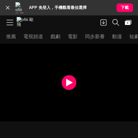
APP 免登入，手機觀看最佳選擇
下載
推薦
電視頻道
戲劇
電影
同步新番
動漫
短