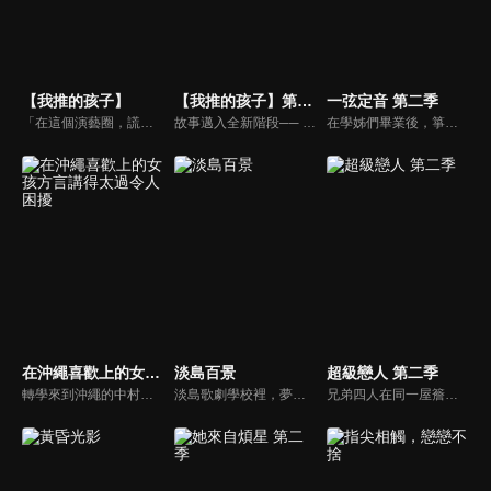
【我推的孩子】
【我推的孩子】第三季
一弦定音 第二季
「在這個演藝圈，謊言就是武器」天才偶像小愛已死，她留下一對雙胞胎兄妹，妹妹露比決定邁向曾經是母親所在的演藝圈。而哥哥阿奎亞則是誓言要對協助殺害小愛的親生父親報仇。「他們是小愛的私生子」「他們擁有前世的記憶」這對有著秘密的兄妹，開始了故事的新篇章…。
故事邁入全新階段── 距離《POP IN 2》發行已過半年。在 MEMちょ 的努力推動下，B小町如今正站在爆紅的門檻前。 阿奎亞作為多棲藝人活躍發展，茜則穩健地走在實力派女演員的道路上。 然而另一方面，佳奈卻逐漸失去了過往的開朗。 同時，為了追尋愛與五郎死亡的真相， 露比在演藝圈中一路攀升── 以「謊言」作為武器。
在學姊們畢業後，箏曲社就只剩下武藏一個社員了。到了四月的新學期，雖然很努力招募新社員，但這個社團的存在本身就不為人知。這時突然出現了一個外表看起來就知道是不良少年，一臉和古箏扯不上關係的新生說要入社！？
在沖繩喜歡上的女孩方言講得太過令人困擾
淡島百景
超級戀人 第二季
轉學來到沖繩的中村照秋（小照）喜歡上了同班的喜屋武同學。夢想中的高中生活即將要開始了！才剛這麼想，小照卻發現自己完全聽不懂她講的沖繩語（方言）！幸好比嘉同學總是會幫忙翻譯她講的方言…但其實比嘉同學也在暗戀小照！？在這與東京截然不同的南方島嶼，一場有點奇特的異文化戀愛喜劇即將開始！
淡島歌劇學校裡，夢想著站上舞台的少女們自全國各地齊聚而來。憧憬著歌舞劇明星而入學的新生・若菜。背負著摯友的思念努力學習的舍長・絹枝。散發出壓倒性存在感的，美麗特待生・繪美。憧憬她、嫉妒她，並不斷渴求她目光的桂子與其家人――。她們無可替代的日子，隨著人物視角的轉換，在彼此交錯之中緩緩連結起來。活在當下的少女們的，清新而鮮烈的青春塗鴉。
兄弟四人在同一屋簷下生活是長子海棠晴的夢想。但是，春子揚言要將海棠零帶回瑞士卻給這個家庭帶來了風暴。海棠晴十分希望海棠零能夠留在日本，但卻不清楚自己如此希望海棠零留在自己身邊的原因是什麼，腦海中反復回想著“海棠零只是自己的弟弟”。