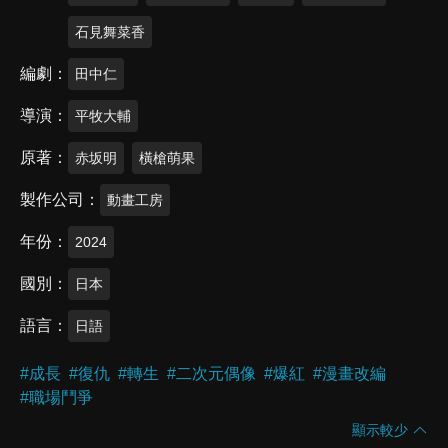
石見舞菜香
編劇
田中仁
導演
平牧大輔
原著
赤坂明
橫槍萌果
製作公司
動畫工房
年份
2024
國別
日本
語言
日語
#
成長
#
復仇
#
轉生
#
二次元偶像
#
爆紅
#
漫畫改編
#
職場鬥爭
顯示較少