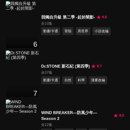
我獨自升級 第二季 -起於闇影-
9.8
全13集
動畫/卡通
冒險
異世界
小說改編
6
Dr.STONE 新石紀 (第四季)
8.7
全37集
動畫/卡通
自然
科學
漫畫改編
7
WIND BREAKER—防風少年—
8.5
Season 2
全12集