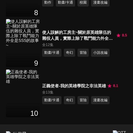
動作
動畫/卡通
校園
漫畫改編
8
使人誤解的工房主~關於原英雄隊伍的
8.5
雜役人員，實際上除了戰鬥能力外全是
SSS的故事~
全12集
動畫/卡通
奇幻
冒險
小說改編
9
正義使者-我的英雄學院之非法英雄
8.1
全13集
動畫/卡通
奇幻
冒險
漫畫改編
10