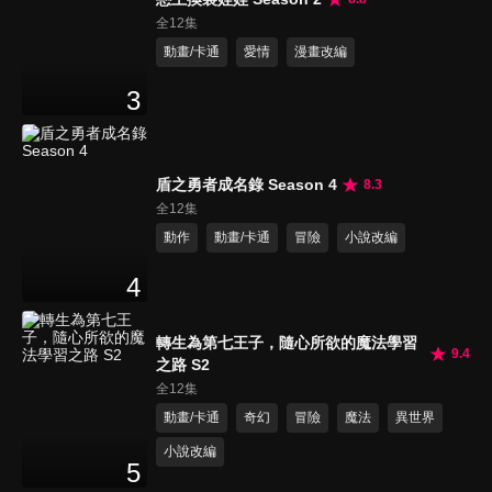
全12集
動畫/卡通
愛情
漫畫改編
3
盾之勇者成名錄 Season 4
8.3
全12集
動作
動畫/卡通
冒險
小說改編
4
轉生為第七王子，隨心所欲的魔法學習
9.4
之路 S2
全12集
動畫/卡通
奇幻
冒險
魔法
異世界
小說改編
5