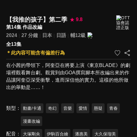
【我推的孩子】第二季
9.8
第14集 作品改編
2024
27 分鐘
日本
日語
輔12級
全13集
＊此內容可能含有偏差行為
在小茜的帶領下，阿奎亞在將要上演《東京BLADE》的劇
場裡觀看舞台劇。觀賞到由GOA撰寫腳本所改編出來的作
品讓阿奎亞深受衝擊，進而深信他的實力。這樣的他所做
出的舉動是……！
類型
動畫/卡通
奇幻
音樂
愛情
懸疑
青春
漫畫改編
配音
大塚剛央
伊駒百合繪
潘惠美
大久保瑠美