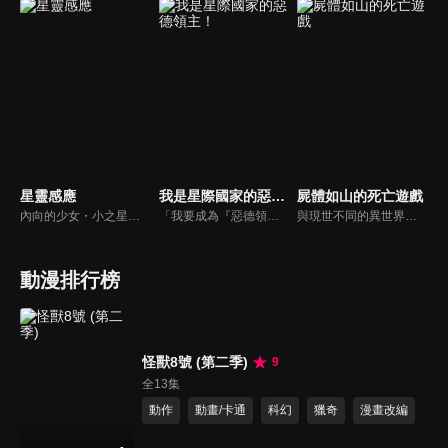
星靈感應
我是星際國家的惡德領主！
屍體如山的死亡遊戲
內向的少女・小之星海果，極度怕生而無法正常和人對話，不知何時她已經放棄交朋友。某一天，轉學生的幽出現。幽的真實身份竟然是外星人，同時還擁有著互碰額頭就能感受到對方的能力「額頭感應」……？
「我要成為『惡德領主』，隨心所欲地活下去！」黎恩出生於統治星際國家昂格藍德帝國邊境的伯爵家，小小年紀就成為家主，但他其實是一名轉生者。他省思了前世因為過於善良而屢屢遭到壓榨的人生，下定決心這次轉生之後要站在剝奪他人的一方，化身成為「惡德領主」來欺壓百姓！既然身處科幻世界，當然要駕駛機器人！也要學習最強劍術，目中無人橫行霸道！未來更要建立後宮，盡情享受酒池肉林！！然而，事情卻沒那麼順利──黎恩明明已經擺出了自己心目中「惡德領主」的樣子，但不知道為什麼，人民卻反而很感謝他，好感度不斷上升……！？以魔法與機器人共存的星際國家為舞台，這部超銀河規模的會錯意領地經營譚，就此隆重揭開序幕！！
與現世不同的異世界——身經百戰的老兵「災厄殲滅者」賭上世界跟自身的存亡，在和稀代的死靈使「屍神殿」的較量中擊敗了對方。——隨後，舞台轉移到了新宿。衝擊性的異世界轉生黑暗幻想故事，開幕！！
動漫排行榜
怪獸8號 (第二季)
9
全13集
動作
動畫/卡通
科幻
獵奇
漫畫改編