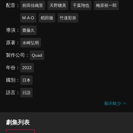
配音
前田佳織里
天野聰美
千葉翔也
梅原裕一郎
M‧A‧O
稻田徹
竹達彩奈
導演
齋藤久
原著
水崎弘明
製作公司
Quad
年份
2022
國別
日本
語言
日語
顯示較少
劇集列表