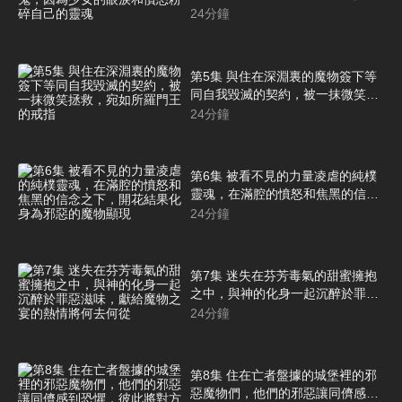
的眼淚和憤怒粉碎自己的靈魂
24
分鐘
第5集 與住在深淵裏的魔物簽下等
同自我毀滅的契約，被一抹微笑拯
救，宛如所羅門王的戒指
24
分鐘
第6集 被看不見的力量凌虐的純樸
靈魂，在滿腔的憤怒和焦黑的信念
之下，開花結果化身為邪惡的魔物
24
分鐘
顯現
第7集 迷失在芬芳毒氣的甜蜜擁抱
之中，與神的化身一起沉醉於罪惡
滋味，獻給魔物之宴的熱情將何去
24
分鐘
何從
第8集 住在亡者盤據的城堡裡的邪
惡魔物們，他們的邪惡讓同儕感到