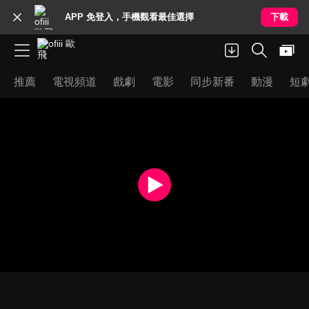
APP 免登入，手機觀看最佳選擇
下載
推薦
電視頻道
戲劇
電影
同步新番
動漫
短