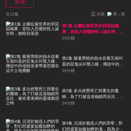
第1季
全12集
列表
舊→新
第1集 企圖征服世界的邪惡組織
裏，皆陷入恐懼的怪人誕生時，她
暗自落淚
24
分鐘
第2集 聽著黑暗的熱水壺裏互相叫
囂的惡鬼尖叫聲入睡，傳說中的地
獄使者帶著恐懼在這片土地覺醒
24
分鐘
第3集 多次經歷死亡與重生的魔
物，為了打破這道枷鎖而反抗，被
命運束縛的靈魂魅惑之時
24
分鐘
第4集 沉浸於魅惑人們的罪孽，對
幻想盛宴如癡如醉的鬼，因為少女