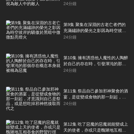
恐懼，彼此將對方視為敵人中的敵
24
分鐘
人
第9集 聚集在深淵的古老亡者們的
充滿鏽跡的榮光之影因為時空彼岸
的驕傲於黑暗中微微點亮燈火
24
分鐘
第10集 擁有誘惑他人魔性的人陶醉
於自己的存在時，引發渾沌的那個
存在概念本身就被稱為惡魔
24
分鐘
第11集 祭品自己參加邪神聚會的酒
宴，是從變成食物的那一刻起，才
意識到自己是祭品，或是想吃掉邪
24
分鐘
神然後取而代之
第12集 吃了惡魔的惡魔就能變成上
天的使者，亦或只是醜陋地互相吞