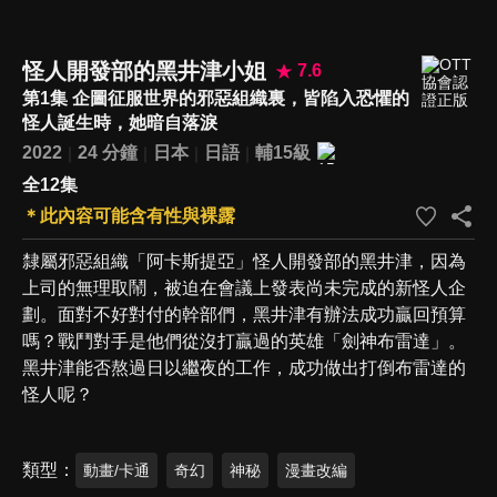
怪人開發部的黑井津小姐
7.6
第1集 企圖征服世界的邪惡組織裏，皆陷入恐懼的
怪人誕生時，她暗自落淚
2022
24 分鐘
日本
日語
輔15級
全12集
＊此內容可能含有性與裸露
隸屬邪惡組織「阿卡斯提亞」怪人開發部的黑井津，因為
上司的無理取鬧，被迫在會議上發表尚未完成的新怪人企
劃。面對不好對付的幹部們，黑井津有辦法成功贏回預算
嗎？戰鬥對手是他們從沒打贏過的英雄「劍神布雷達」。
黑井津能否熬過日以繼夜的工作，成功做出打倒布雷達的
怪人呢？
類型
動畫/卡通
奇幻
神秘
漫畫改編