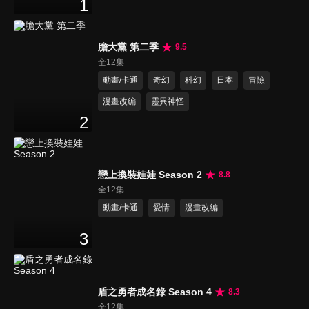
1
膽大黨 第二季
9.5
全12集
動畫/卡通
奇幻
科幻
日本
冒險
漫畫改編
靈異神怪
2
戀上換裝娃娃 Season 2
8.8
全12集
動畫/卡通
愛情
漫畫改編
3
盾之勇者成名錄 Season 4
8.3
全12集