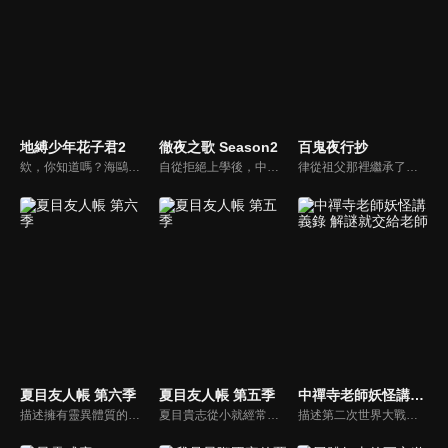
地縛少年花子君2
徹夜之歌 Season2
百鬼夜行抄
欸，你知道嗎？海鷗學園的七大不可思議中的第七則故事。舊校舍三樓的女生廁所。花子就在那裡，祂會實現用一個代價將自己召喚出來的人的願望。召喚方式是敲三下門。然後──「花子、花子，您在嗎？」八尋寧寧是與人稱七大不可思議的第七則「廁所裡的花子」的「花子同學」結緣的少女。以及驅魔少年源光。他們兩人每天都與花子同學一同奔走，將被改變的七大不可思議與怪異們恢復原狀。某天，花子同學說了。七大不可思議中有叛徒。寧寧等人為了揪出叛徒，逐一破壞七大不可思議的附體之物。他們已破壞第二則「岬之階梯」與第五則「16時的書庫」，剩下的七大不可思議包括「廁所裡的花子」在內，還有五則……另一方面，花子同學的弟弟司，與七峰櫻、日向夏彥，還有變成新的七大不可思議的第三則「鏡子地獄」的三葉，一同逼近寧寧他們還沒見過的七大不可思議──
自從拒絕上學後，中二少年夜守更就陷入失眠的狀態。因此他開始試著半夜跑出家門獨自在街上遊蕩。想不到在獨自出門的夜裡，他認識了美貌的吸血鬼．七草薺。在七草的帶領下，夜守體驗到夜遊的美好滋味，也因此讓他動了「想變成吸血鬼」的念頭。然而想要變成吸血鬼，單純被吸血是不行的。
律從祖父那裡繼承了第六感，以及一位名為「藍風暴」的惡魔守護者。奇怪的事情似乎總是圍繞著他們兩人發生，而揭開所有這些神秘事件真相的重任就落在了他們身上。每個故事都是獨立的，但其中穿插著一些你會逐漸熟悉並喜愛的角色，他們各自以不同的方式應對著「非此世之事」。
夏目友人帳 第六季
夏目友人帳 第五季
中禪寺老師妖怪講義錄 解謎就交給老師
描述擁有靈異體質的高中生夏目，能看見別人所看不到的。當他得到祖母的遺物「友人帳」之後，開始有各式各樣的妖怪找上門。 夏目在得知事情原委之後，決定要將友人帳上的名字一一還給妖怪們。而也想要拿到友人帳的妖怪貓咪老師，則自願當保鑣，保護夏目和友人帳，共同踏上妖怪之旅。
夏目貴志從小就經常看到怪東西，也就是人類俗稱的妖怪。夏目一直以來備受其擾，自從搬到遠房親戚塔子阿姨的家後，與妖怪們的互動居然愈來愈多。無意間，夏目得到一本由外婆留下的妖怪名冊，並且常常聽到「夏目大人，請把名字還給我吧！」，為了取回友人帳裡的名字，妖怪們總是日以繼夜的前來…
描述第二次世界大戰剛結束之後的東京，美戶川高中來了一位名叫中禪寺秋彥的國語老師。這位老師總是板著臉，而且不想跟學生親近，因此在學校裡，稍微造成話題。某天，學校出現了所謂的「圖書室的幽靈」，在看到這個幽靈的同學，嚇得不敢上學的時候，一位名叫日下部栞奈的女同學得知原來這個「幽靈」就是中禪寺老師，兩人就因此這樣認識了。而因為中禪寺具有優秀的推理能力，因此當栞奈遇到不可思議的事情時，都會來找中禪寺幫忙。