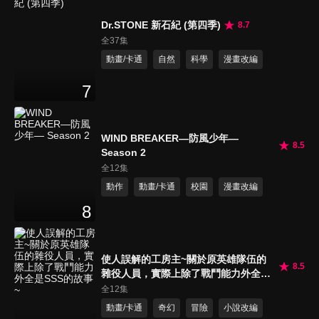
Dr.STONE 新石紀 (第四季)
8.7
全37集
動畫/卡通
自然
科學
漫畫改編
7
WIND BREAKER—防風少年—
8.5
Season 2
全12集
動作
動畫/卡通
校園
漫畫改編
8
使人誤解的工房主~關於原英雄隊伍的
8.5
雜役人員，實際上除了戰鬥能力外全是
SSS的故事~
全12集
動畫/卡通
奇幻
冒險
小說改編