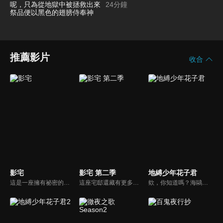
食的野蠻行徑呢，只為從地獄中被
24
分鐘
拯救出來祭品便以黑色的翅膀侍奉
神
推薦影片
收合
影宅
影宅 第二季
地縛少年花子君
這是一座擁有祕密的宅邸——聳立在懸崖上的巨大宅邸——「影宅」裡頭住著模仿貴族舉止，沒有臉的一族人「影家人」。以及他們的「臉」，負責服侍影家人的「活人偶」。某天，一名「活人偶」來到「影家」一族的少女凱特身邊，就此展開「影子」與「人偶」之間不可思議的日常生活。世界奇妙的哥德式懸疑故事，終於迎來動畫版！
這座宅邸還藏有更多的秘密———結束「公開亮相」後，凱特、艾蜜莉可以及同期的三組成為成人開始了新生活。「影宅」的謎題尚未解明，兒童棟卻發生了新事件。遭到戴星者懷疑為叛徒的凱特與艾蜜莉可一同開始追查嫌犯——長袍神祕人的真實身分。究竟神秘人的真正目的是什麼……？
欸，你知道嗎？海鷗學園的七大不可思議中的第七則故事。舊校舍三樓的女生廁所。花子就在那裡，祂會實現用一個代價將自己召喚出來的人的願望。召喚方式是敲三下門。然後──「花子、花子，您在嗎？」八尋寧寧是與人稱七大不可思議的第七則「廁所裡的花子」的「花子同學」結緣的少女。以及驅魔少年源光。他們兩人每天都與花子同學一同奔走，將被改變的七大不可思議與怪異們恢復原狀。某天，花子同學說了。七大不可思議中有叛徒。寧寧等人為了揪出叛徒，逐一破壞七大不可思議的附體之物。他們已破壞第二則「岬之階梯」與第五則「16時的書庫」，剩下的七大不可思議包括「廁所裡的花子」在內，還有五則……另一方面，花子同學的弟弟司，與七峰櫻、日向夏彥，還有變成新的七大不可思議的第三則「鏡子地獄」的三葉，一同逼近寧寧他們還沒見過的七大不可思議──