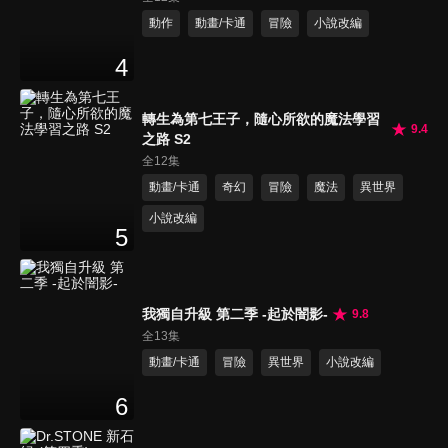
動作
動畫/卡通
冒險
小說改編
4
轉生為第七王子，隨心所欲的魔法學習
9.4
之路 S2
全12集
動畫/卡通
奇幻
冒險
魔法
異世界
小說改編
5
我獨自升級 第二季 -起於闇影-
9.8
全13集
動畫/卡通
冒險
異世界
小說改編
6