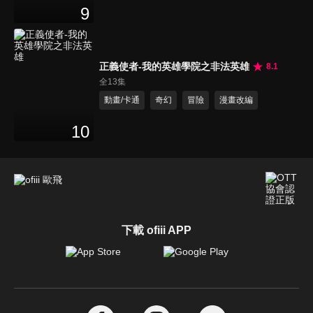
9
正義使者-我的英雄學院之非法英雄
8.1
全13集
動畫/卡通
奇幻
冒險
漫畫改編
10
下載 ofiii APP