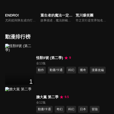
ENDRO!
重生者的魔法一定要特別
荒川爆笑團
尤莉婭與隊友成功打敗魔王，但她們的封印魔法出錯，無意中將魔王傳送至尤夏成為勇者前的時空，亦令魔王變成嬌小女孩。魔王以「瑪歐」之名成為冒險者學校的教師，企圖使尤夏退學，讓她無法成為勇者。然而勇者小隊卻過著沒有想要打倒魔王樣子的悠閒奇幻生活。
故事描述，魔法師戴基爾試圖挑戰人類最可怕的災難：影之迷宮，然而卻以失敗告終，世界走向滅亡...當以為一切已經結束那刻，戴基爾卻回到了13年前的過去？！當時的戴基爾正要進入帝國最強的魔法學院「赫布里溫學院」就讀，並且與在迷宮中逝去的珍貴夥伴們重逢。為了拯救心愛的人們與這個世界，他決心要改變過去。
市之宮行是世界知名企業的少東，奉行「不欠人、不求人」的家訓。一次溺水意外，他被住在荒川橋下的神祕少女小珊救起，並被要求成為她的戀人以報救命之恩。迫於無奈行只好答應，開始與她及一群充滿奇葩設定的橋下居民展開離奇生活。當冷靜理性遇上脫離常識的電波日常，一場顛覆人生的戀愛喜劇就此展開！
動漫排行榜
怪獸8號 (第二季)
9
全13集
動作
動畫/卡通
科幻
獵奇
漫畫改編
1
膽大黨 第二季
9.5
全12集
動畫/卡通
奇幻
科幻
日本
冒險