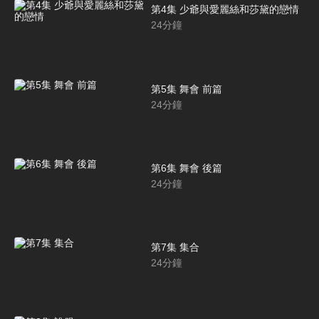
第4集 少爺與愛麗絲和莎黛的戀情
24
分鐘
第5集 舞會 前篇
24
分鐘
第6集 舞會 後篇
24
分鐘
第7集 集合
24
分鐘