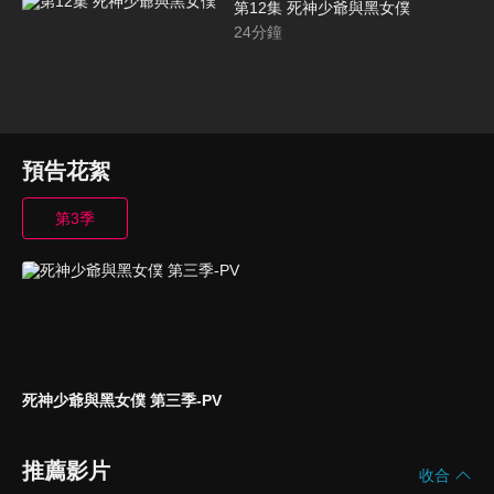
第12集 死神少爺與黑女僕
24
分鐘
預告花絮
第3季
死神少爺與黑女僕 第三季-PV
推薦影片
收合