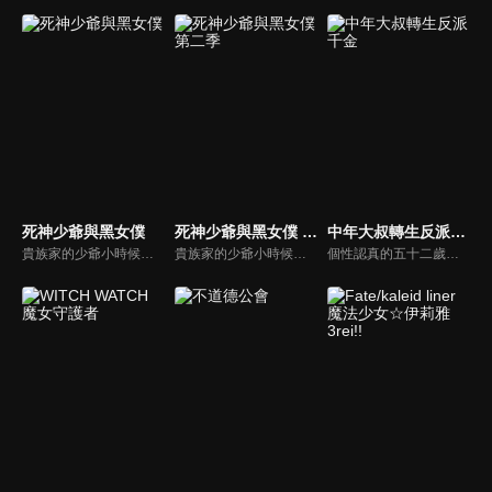
死神少爺與黑女僕
死神少爺與黑女僕 第二季
中年大叔轉生反派千金
貴族家的少爺小時候被魔女施加了「讓觸碰到的生命全都死去」的詛咒，並因這詛咒而遭到所有人疏遠，孤獨地生活在森林深處的大宅中。但隨著侍奉少爺的女僕──愛麗絲的到來，時不時的性騷擾他，少爺的人生開始發生了一些變化。
貴族家的少爺小時候被魔女施加了「讓觸碰到的生命全都死去」的詛咒，並因這詛咒而遭到所有人疏遠，孤獨地生活在森林深處的大宅中。但隨著侍奉少爺的女僕──愛麗絲的到來，時不時的性騷擾他，少爺的人生開始發生了一些變化。
個性認真的五十二歲公務員．屯田林憲三郎因為交通意外而死去。……原以為如此。但當他醒來時，竟發現自己轉生來到女兒沉迷的女性向遊戲「魔法學園愛&魔獸」的世界！！他轉生成為妨礙遊戲主角安娜．多爾戀情的壞人大小姐格蕾絲．奧弗涅。格蕾絲=憲三郎本來打算像原本的格蕾絲一樣展現出身為壞人大小姐應有的風範。然而，他基於自身的經驗投向安娜的為人父母發言，加上將庶民的言行自動轉換為優雅舉止的【優雅變換】，卻使旁人對他的評價大幅上升！而且他甚至還在不經意的情況下跟遊戲攻略對象的帥哥們瘋狂立flag！？在異世界求生所需的武器是劍！？魔法！？不對，是透過社會經歷培養出的大叔技能！！由中年大叔×異世界轉生×壞人大小姐的組合為您帶來的溫馨喜劇，隆重開幕！