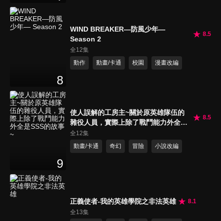
WIND BREAKER—防風少年—
8.5
Season 2
全12集
動作
動畫/卡通
校園
漫畫改編
8
使人誤解的工房主~關於原英雄隊伍的
8.5
雜役人員，實際上除了戰鬥能力外全是
SSS的故事~
全12集
動畫/卡通
奇幻
冒險
小說改編
9
正義使者-我的英雄學院之非法英雄
8.1
全13集