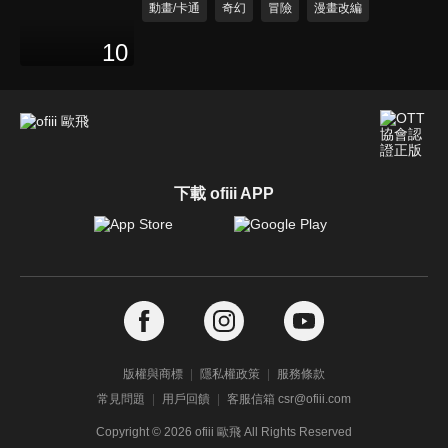
動畫/卡通
奇幻
冒險
漫畫改編
10
下載 ofiii APP
版權與商標
隱私權政策
服務條款
常見問題
用戶回饋
客服信箱 csr@ofiii.com
Copyright ©
2026
ofiii 歐飛 All Rights Reserved