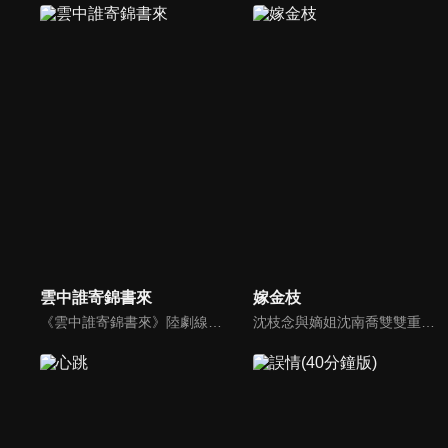
雲中誰寄錦書來
嫁金枝
《雲中誰寄錦書來》陸劇線上看。生在太醫世家的沈魚欲為家族洗冤翻案，設局嫁入周府，後結識了齊璋、高墨兩位胸懷大志的少年，四人聯手探案，在一步步接近真相中捲起朝堂風雲，也陷入情感糾葛的故事。
沈枝念與嫡姐沈南喬雙雙重生，沈南喬為避前世宮禍強行將枝念送入宮門，沈枝念入宮步步為營高爽反殺，以智謀引得皇帝南宮玄羽的注意，後宮前朝詭譎雲湧，她與南宮玄羽從試探到傾心，攜手共破宮廷危局！