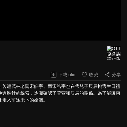
下載 ofiii
收藏
分享
，苦纏茂林老闆宋皓宇。而宋皓宇也在帶兒子辰辰挑選生日禮
通過胸針的線索，逐漸確認了萱萱和辰辰的關係。為了能讓兩
此走入前途未卜的婚姻。