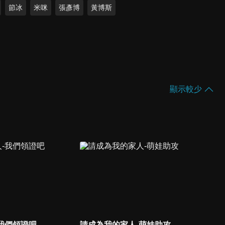
節冰
米咪
張彥博
黃博斯
顯示較少
我們領證吧
請成為我的家人-萌娃助攻