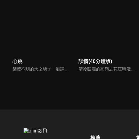
心跳
誤情(40分鐘版)
桀驁不馴的天之驕子「顧譯」和看似柔弱乖順的小白花「喬淨」，兩人秘密交往三年，白天是老闆和秘書，晚上是地下情人，但其實顧家早與白家定下娃娃親，喬淨毅然決然在他們訂婚當天離開南城回老家，顧譯以為喬淨提分手只是單純鬧脾氣，於是他用盡各種辦法挽留，殊不知喬淨的接近都是另有目的...
清冷豔麗的高嶺之花江時淺在遭受霸淩、暴力等一系列事件後，華麗蛻變逆襲歸來，用一場精心策劃強勢開啟自己的復仇之路，最終收穫內心救贖與愛情的故事。
推薦