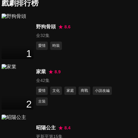
戲劇排行榜
第7集
30
分鐘
野狗骨頭
8.6
全32集
第8集
31
分鐘
愛情
時裝
1
第9集
家業
8.9
34
分鐘
全42集
愛情
文化
家庭
商戰
小說改編
第10集
2
古裝
32
分鐘
昭陽公主
8.4
第11集
更新至第15集