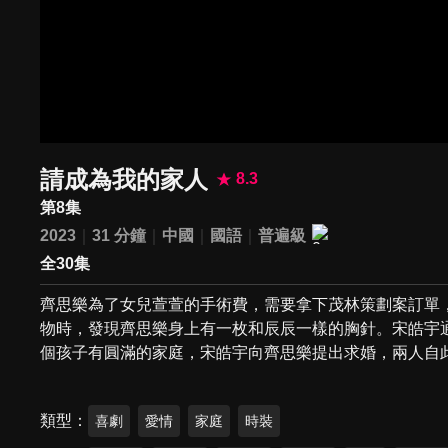
請成為我的家人
8.3
第8集
2023
31 分鐘
中國
國語
普遍級
全30集
齊思樂為了女兒萱萱的手術費，需要拿下茂林策劃案訂單
物時，發現齊思樂身上有一枚和辰辰一樣的胸針。宋皓宇
個孩子有圓滿的家庭，宋皓宇向齊思樂提出求婚，兩人自
類型
喜劇
愛情
家庭
時裝