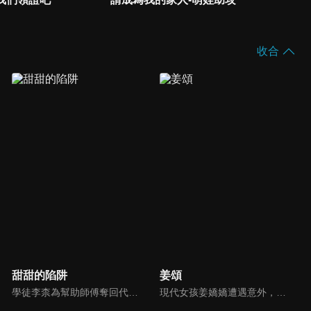
收合
甜甜的陷阱
姜頌
學徒李柰為幫助師傅奪回代表榮譽的五星菜刀，「臥底敵營」，只為有朝一日打敗「名廚殺手」姜芥，卻跌入姜芥設計的「陷阱」。該劇以中華傳統美食為背景，廚藝界小白與廚藝界「奪刀殺手」開啟了一場鬥智鬥勇，相生相剋的「甜鬥」之路。
現代女孩姜嬌嬌遭遇意外，醒來之後發現自己穿越到古言小說中，與一個剛剛葬身火海的心機女子「姜頌」長得一模一樣。姜頌雖有傾城美貌，但因手段狠毒而不得人心。姜嬌嬌決定以新的身分活出不一樣的人生。