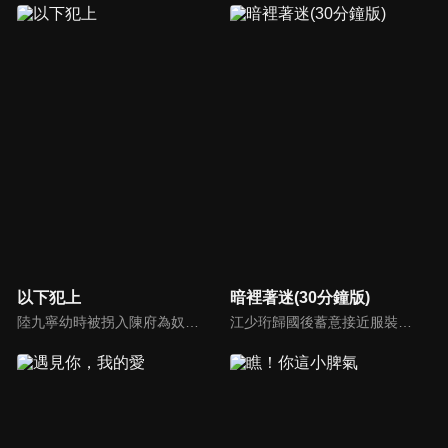
以下犯上
暗裡著迷(30分鐘版)
陸九寧幼時被拐入陳府為奴，與陳婉兒情同姊妹。婉兒入宮後遭姝王妃陷害身亡，九寧誓要雪冤。她在繡坊受辱卻憑才智自保，得皇叔允祕相助，查出姝王妃罪證。追查中更揭開陳府長年拐賣女子、勾結貪官的黑幕，婉兒亦因此遇害。九寧聯手允祕蒐證上呈，惡徒伏法，被拐女子獲救。
江少珩歸國後蓄意接近服裝設計師蘇半夏，直到衛高陽暴露出江少珩接近蘇半夏的真實目的，蘇半夏深覺背叛而與江少珩分手。而已經無法離開蘇半夏的江少珩，用真心再次追回蘇半夏，上演追妻火葬場並重歸於好。之後，兩人查清當年真相，最終衛氏姐弟雙雙落網，一切塵埃落定。