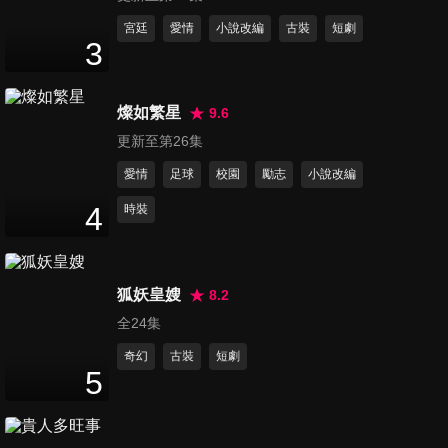
33
分鐘
宮廷
愛情
小說改編
古裝
短劇
3
第12集
33
分鐘
燦如繁星
9.6
更新至第26集
愛情
足球
校園
勵志
小說改編
第13集
32
分鐘
4
時裝
第14集
狐妖皇嫂
8.2
34
分鐘
全24集
奇幻
古裝
短劇
5
第15集
37
分鐘