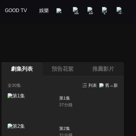
GOOD TV
娛樂
美食旅遊
新聞政論
汽車
劇集列表
預告花絮
推薦影片
全30集
列表
舊→新
第1集
37
分鐘
第2集
31
分鐘