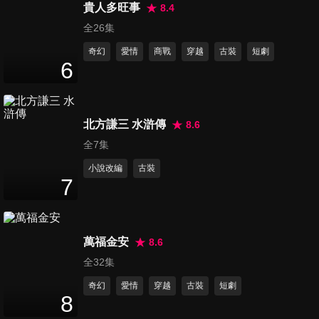
貴人多旺事
8.4
第16集
全26集
32
分鐘
奇幻
愛情
商戰
穿越
古裝
短劇
6
第17集
32
分鐘
北方謙三 水滸傳
8.6
全7集
第18集
小說改編
古裝
32
分鐘
7
第19集
萬福金安
8.6
31
分鐘
全32集
奇幻
愛情
穿越
古裝
短劇
8
第20集