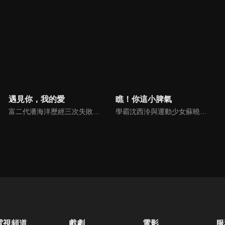
遇見你，我的愛
瞧！你這小脾氣
富二代潘海洋歷經三次失敗婚姻，認為金錢阻礙愛情。唯第一任妻子陸雪怡真心待他。好友伊軒勸他隱藏身份。他在酒吧對芭蕾舞演員韓夢瑤一見鍾情。便化身業務經理與她相戀。熱戀中潘海洋決定娶韓夢瑤，卻在婚前發現韓夢瑤三年前曾是自己公司員工，進而揭開伊軒與韓夢瑤為還債設局圖謀他財產的陰謀...
學霸沈西泠與運動少女蘇曉曉意外加入了號稱「幫助學生解決各種困難」的失學社，在一次次校園事件中，兩人情感從互相看不順眼到彼此產生好感逐漸深入，同時也結識了歐美、景溪、費天等許多好朋友。然而就在兩人關係逐漸明朗時，一個巨大的陰謀卻在校園角落裡悄然而生。
電視頻道
戲劇
電影
服