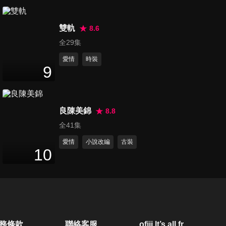
33
分鐘
雙軌
8.6
第21集
全29集
34
分鐘
愛情
時裝
9
第22集
31
分鐘
良陳美錦
8.8
全41集
第23集
愛情
小說改編
古裝
10
30
分鐘
第24集
36
分鐘
務條款
聯絡客服
ofiii lt’s all free