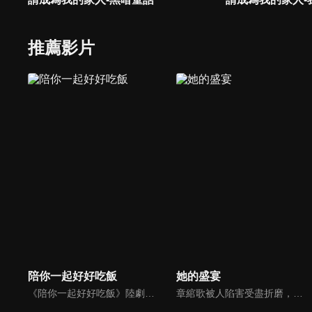
推薦影片
陪你一起好好吃飯
她的盛宴
《陪你一起好好吃飯》陸劇線上看。不會做飯連廚房都沒有的餘昊（高瀚宇），為了自己創建的美食平台，用替身拍攝，得罪了節目組。蘇可嵐（鄭湫泓）臨危受命成為公關總監，接手公關工作應對危機，成了餘昊的廚藝老師。她帶他進入了廚房，也慢慢開始進入他的心。
章綰歌被人陷害受盡折磨，死後意外回到三年前，章綰歌帶著前世記憶歸來，接近警局隊長陸野來探尋真相，同時陸野的夢境在不斷給她指引線索，當夢中的迷霧被撥開，陸野甘願手握真相深陷其中。當夢中子彈穿過兩顆心臟，一顆停在過去，一顆卻跳向未來……