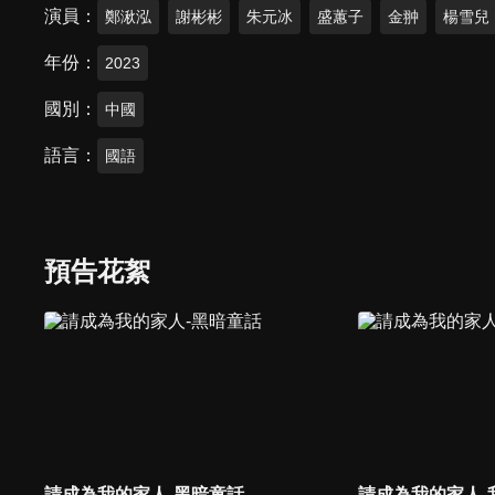
演員
鄭湫泓
謝彬彬
朱元冰
盛蕙子
金翀
楊雪兒
年份
2023
國別
中國
語言
國語
預告花絮
請成為我的家人-黑暗童話
請成為我的家人-