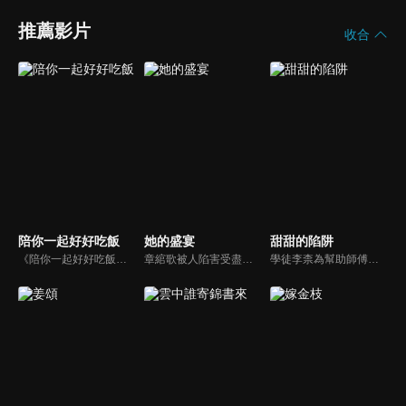
推薦影片
收合
陪你一起好好吃飯
她的盛宴
甜甜的陷阱
《陪你一起好好吃飯》陸劇線上看。不會做飯連廚房都沒有的餘昊（高瀚宇），為了自己創建的美食平台，用替身拍攝，得罪了節目組。蘇可嵐（鄭湫泓）臨危受命成為公關總監，接手公關工作應對危機，成了餘昊的廚藝老師。她帶他進入了廚房，也慢慢開始進入他的心。
章綰歌被人陷害受盡折磨，死後意外回到三年前，章綰歌帶著前世記憶歸來，接近警局隊長陸野來探尋真相，同時陸野的夢境在不斷給她指引線索，當夢中的迷霧被撥開，陸野甘願手握真相深陷其中。當夢中子彈穿過兩顆心臟，一顆停在過去，一顆卻跳向未來……
學徒李柰為幫助師傅奪回代表榮譽的五星菜刀，「臥底敵營」，只為有朝一日打敗「名廚殺手」姜芥，卻跌入姜芥設計的「陷阱」。該劇以中華傳統美食為背景，廚藝界小白與廚藝界「奪刀殺手」開啟了一場鬥智鬥勇，相生相剋的「甜鬥」之路。