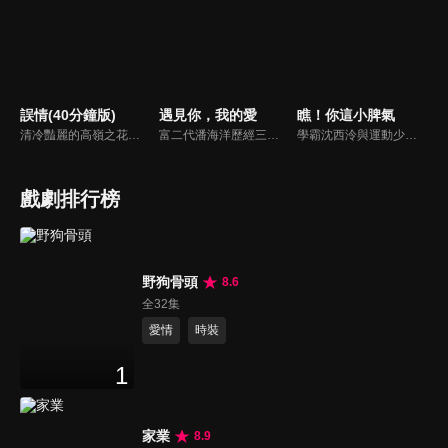
誤情(40分鐘版)
遇見你，我的愛
瞧！你這小脾氣
清冷豔麗的高嶺之花江時淺在遭受霸淩、暴力等一系列事件後，華麗蛻變逆襲歸來，用一場精心策劃強勢開啟自己的復仇之路，最終收穫內心救贖與愛情的故事。
富二代潘海洋歷經三次失敗婚姻，認為金錢阻礙愛情。唯第一任妻子陸雪怡真心待他。好友伊軒勸他隱藏身份。他在酒吧對芭蕾舞演員韓夢瑤一見鍾情。便化身業務經理與她相戀。熱戀中潘海洋決定娶韓夢瑤，卻在婚前發現韓夢瑤三年前曾是自己公司員工，進而揭開伊軒與韓夢瑤為還債設局圖謀他財產的陰謀...
學霸沈西泠與運動少女蘇曉曉意外加入了號稱「幫助學生解決各種困難」的失學社，在一次次校園事件中，兩人情感從互相看不順眼到彼此產生好感逐漸深入，同時也結識了歐美、景溪、費天等許多好朋友。然而就在兩人關係逐漸明朗時，一個巨大的陰謀卻在校園角落裡悄然而生。
戲劇排行榜
野狗骨頭
8.6
全32集
愛情
時裝
1
家業
8.9