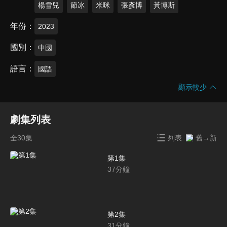
楊雪兒
節冰
米咪
張彥博
黃博斯
年份
2023
國別
中國
語言
國語
顯示較少
劇集列表
全30集
列表
舊→新
第1集
37
分鐘
第2集
31
分鐘