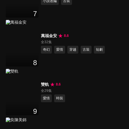
小說改編
古裝
7
萬福金安
8.6
全32集
奇幻
愛情
穿越
古裝
短劇
8
雙軌
8.6
全29集
愛情
時裝
9