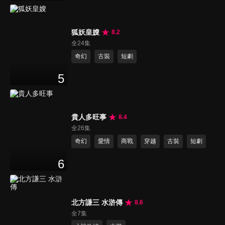
狐妖皇嫂
8.2
全24集
奇幻
古裝
短劇
5
貴人多旺事
8.4
全26集
奇幻
愛情
商戰
穿越
古裝
短劇
6
北方謙三 水滸傳
8.6
全7集