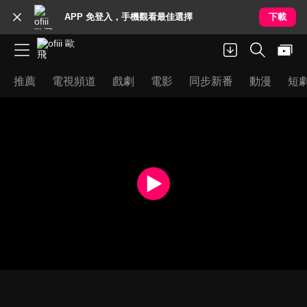
APP 免登入，手機觀看最佳選擇
下載
推薦
電視頻道
戲劇
電影
同步新番
動漫
短