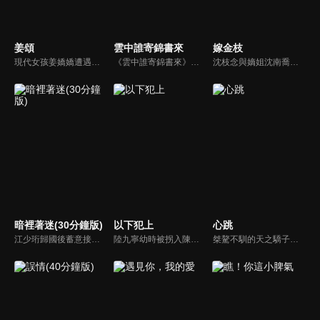
姜頌
雲中誰寄錦書來
嫁金枝
現代女孩姜嬌嬌遭遇意外，醒來之後發現自己穿越到古言小說中，與一個剛剛葬身火海的心機女子「姜頌」長得一模一樣。姜頌雖有傾城美貌，但因手段狠毒而不得人心。姜嬌嬌決定以新的身分活出不一樣的人生。
《雲中誰寄錦書來》陸劇線上看。生在太醫世家的沈魚欲為家族洗冤翻案，設局嫁入周府，後結識了齊璋、高墨兩位胸懷大志的少年，四人聯手探案，在一步步接近真相中捲起朝堂風雲，也陷入情感糾葛的故事。
沈枝念與嫡姐沈南喬雙雙重生，沈南喬為避前世宮禍強行將枝念送入宮門，沈枝念入宮步步為營高爽反殺，以智謀引得皇帝南宮玄羽的注意，後宮前朝詭譎雲湧，她與南宮玄羽從試探到傾心，攜手共破宮廷危局！
暗裡著迷(30分鐘版)
以下犯上
心跳
江少珩歸國後蓄意接近服裝設計師蘇半夏，直到衛高陽暴露出江少珩接近蘇半夏的真實目的，蘇半夏深覺背叛而與江少珩分手。而已經無法離開蘇半夏的江少珩，用真心再次追回蘇半夏，上演追妻火葬場並重歸於好。之後，兩人查清當年真相，最終衛氏姐弟雙雙落網，一切塵埃落定。
陸九寧幼時被拐入陳府為奴，與陳婉兒情同姊妹。婉兒入宮後遭姝王妃陷害身亡，九寧誓要雪冤。她在繡坊受辱卻憑才智自保，得皇叔允祕相助，查出姝王妃罪證。追查中更揭開陳府長年拐賣女子、勾結貪官的黑幕，婉兒亦因此遇害。九寧聯手允祕蒐證上呈，惡徒伏法，被拐女子獲救。
桀驁不馴的天之驕子「顧譯」和看似柔弱乖順的小白花「喬淨」，兩人秘密交往三年，白天是老闆和秘書，晚上是地下情人，但其實顧家早與白家定下娃娃親，喬淨毅然決然在他們訂婚當天離開南城回老家，顧譯以為喬淨提分手只是單純鬧脾氣，於是他用盡各種辦法挽留，殊不知喬淨的接近都是另有目的...