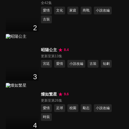
全42集
愛情
文化
家庭
商戰
小說改編
古裝
2
昭陽公主
8.4
更新至第13集
宮廷
愛情
小說改編
古裝
短劇
3
燦如繁星
9.6
更新至第26集
愛情
足球
校園
勵志
小說改編
時裝
4