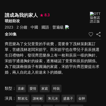
請成為我的家人
8.3
萌娃助攻
2023
2 分鐘
中國
國語
普遍級
全30集
齊思樂為了女兒萱萱的手術費，需要拿下茂林策劃案訂
單，苦纏茂林老闆宋皓宇。而宋皓宇也在帶兒子辰辰挑選
生日禮物時，發現齊思樂身上有一枚和辰辰一樣的胸針。
宋皓宇通過胸針的線索，逐漸確認了萱萱和辰辰的關係。
為了能讓兩個孩子有圓滿的家庭，宋皓宇向齊思樂提出求
婚，兩人自此走入前途未卜的婚姻。
類型
喜劇
愛情
家庭
時裝
演員
鄭湫泓
謝彬彬
朱元冰
盛蕙子
金翀