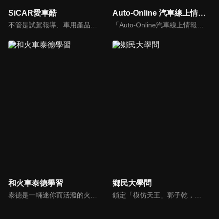
SiCAR愛車酷
Auto-Online 汽車線上情報誌
不管是試駕報導、車用產品試用分享或是安全駕駛教室等等，「SiCAR愛車酷」都會不定期推出各式風格的汽車短片與你們分享。
「Auto-Online汽車線上情報誌」成立於1999年，是一個將網路平台、平面雜誌與影音頻道結合的專業汽車媒體。影音內容：汽車試駕、重機試駕、車壇快訊、老車單元以及集體評比，我們致力呈現最真實的試駕體驗。
和火車泰德學習
鄉民大學問
泰德是一輛迷你而活潑的火車。 它總是在嘗試新的冒險，並盡可能通過他玩的遊戲學到東西。 在他的冒險中，泰德學習了形狀、顏色和數位。 小朋友們快來和泰德一起快樂地學習吧！
鎖定「模仿天王」郭子乾，還有高顏值學霸大學生辛辣提問唷！全新優質節目都在NOWnews《鄉民大學問》！