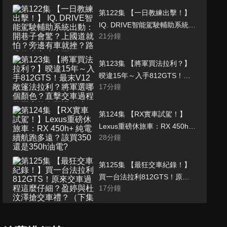
第122集 【一日教練出擊！】
IQ. DRIVE智能駕駛輔助系統出
21
分鐘
動：開巷子會驚？上國道就
怕？旁邊有車就挫？路邊停車
永遠停不好....?? 打敗你的開車
第123集 【將軍買法拉利？】
痛點，年度風雲車手....得獎的
暌違15年～入手812GTS！最
是.....(秘)??
17
分鐘
末V12敞篷法拉利？將軍選哪
個顏色？直擊交車過程 將軍竟
然有不懂的功能？（上集
第124集 【RX實車試駕！】
Lexus重磅休旅車：RX 450h+
28
分鐘
純電續航跑多遠？該買350還是
350h油電? RX500h F Sport
Performance差在哪?
第125集 【最狂交車紀錄！】
買一台法拉利812GTS！原來
17
分鐘
交車過程這麼仔細？盈婷與杜
汶澤搶交車禮？（下集
第126集 【福斯R家族總動