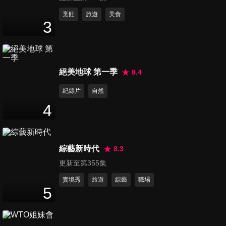
民、330、320豐富：選滿M
Performance Parts套件,照樣
第131集 【孝親車的夢幻逸
烹飪
旅遊
美食
3
帥翻天?
品！】七人座Hyundai CUSTIN
26
分鐘
滿載出門！告別暈車? 腰痛?腿
疼?一車擄獲長輩與女友的心！
第132集 【上市前接單破300
絕美地球 第一季
8.4
張！】Maserati Grecale農曆
29
分鐘
年後交車！三規格滿足豪車買
紀錄片
自然
家：標配ADAS、 359萬起 來
4
勢洶洶
第133集 【農曆年前可交車？
】賓士最熱銷休旅GLC駕到！
22
分鐘
近3000張訂單 越野都沒問題？
綜藝新時代
8.3
最高CP值的選配算給你聽！
更新至第355集
第134集 滿滿好料！ 2023
Ford Kuga EcoBoost 180旗
實境秀
旅遊
綜藝
職場
5
21
分鐘
艦：更適合家庭的SUV 試過才
知什麼叫有感升級？
第135集 【驚！車子自動換車