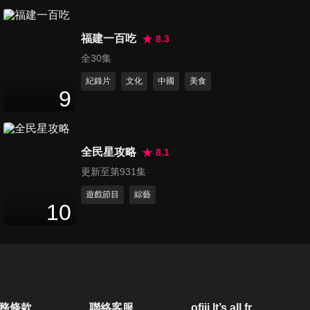
轎車開？冠軍竟然.....？
第140集 兩年的Odyssey 開價
福建一百吃
比新車價高？初二回娘家開這
8.3
18
分鐘
台 包滿意？老施推車：事故車
全30集
照樣搶手!!
紀錄片
文化
中國
美食
第141集 【請鑑價！】超級神
9
A：開了七年的Altis 竟然還值
28
分鐘
這個價？小施藏雷~盈婷渾然不
知？
全民星攻略
8.1
第142集 【萬眾期待！Toyota
更新至第931集
發財王牌：廂型車超有看
23
分鐘
頭！】Town Ace化身「麵包神
遊戲節目
綜藝
10
車」：拿來搬家電 載超多！還
可以當休旅車！露營也超輕
第143集 【國產旅行車 與德國
鬆！
同規】Ford Focus Wagon賽
25
分鐘
道試駕 讓人驚艷！FOCUS超
強陣線 83.9萬起 該怎麼選?
第144集 Subaru Forester GT
務條款
聯絡客服
ofiii lt’s all free