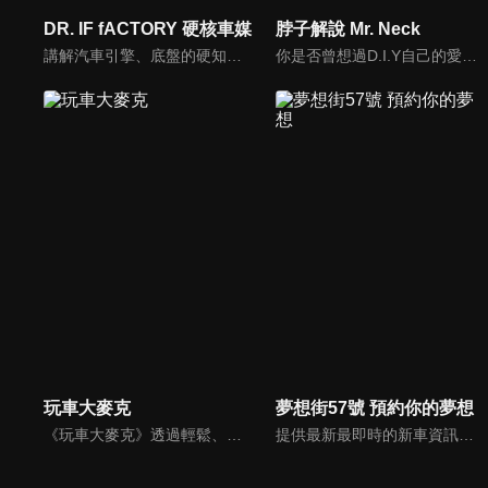
DR. IF fACTORY 硬核車媒
脖子解說 Mr. Neck
講解汽車引擎、底盤的硬知識、黑科技，「 實事求是、看到什麼講什麼 」是 「DR.IF fACTORY 硬核車媒」 的精神。
你是否曾想過D.I.Y自己的愛車卻尋求不到協助？你是否考慮特定車款卻不知風評如何？你是否想跟廣大的車友們交流、交心、交朋友？分享「說車、玩車、聊車」的大小事！不管你懂車、不懂車、甚至是想買車的朋友，我們會把最新的車市資訊，以及養車的小知識分享給大家！
玩車大麥克
夢想街57號 預約你的夢想
《玩車大麥克》透過輕鬆、愉快的方式，把汽車、親子、旅遊與美食等相關資訊傳達給網友們。玩樂生活、輕鬆懂車！
提供最新最即時的新車資訊、邀請汽車達人分享試車報告，同時幫觀眾做最仔細的車款集評！還有專家分享最實用、最省錢的愛車維修撇步，甚至將難得一見的限量車、改裝車直接搬到棚內，將更專業、更豐富、更多元化的內容呈現給觀眾。