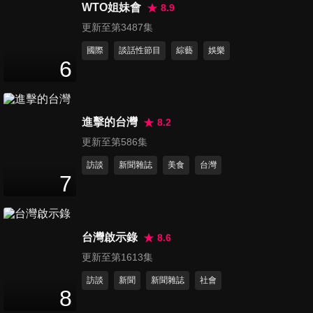
道？】大改款BMW 740i 雨中
WTO姐妹會
8.9
23
分鐘
山路殺彎超過癮？行駛中體驗
更新至第3487集
8K電視 奢華極致 不輸勞斯萊
國際
談話性節目
綜藝
娛樂
斯？
第136集 【操控強 又實用！】
6
BMW M340i Touring出任務：
21
分鐘
旅行風多了空間、聲浪照樣激
情！熱血也能兼顧舒適 猜猜後
進擊的台灣
8.2
廂可以放幾個愛馬仕包？ft.麗
第137集 Škoda Octavia RS：
寶最速3系列車主Kimi
更新至第586集
10氣囊、245匹、零百6.7秒 給
20
分鐘
你「高CP值」的大滿配！
訪談
新聞雜誌
美食
台灣
7
第138集 【賓士休旅神車 再進
化？】全新世代GLC 試車啦：
28
分鐘
解鎖超多隱藏功能！哪個選配
台灣啟示錄
8.6
被GLC車主盈婷打槍？
更新至第1613集
第139集 【 ISUZU 運轉職人挑
訪談
新聞
新聞雜誌
社會
戰賽】貨車司機哪有那麼好
8
20
分鐘
當！每個人都把５噸貨車當小