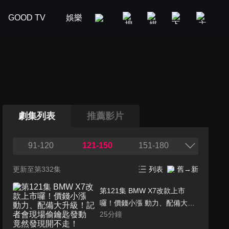
GOOD TV
娛樂
美食旅遊
新聞政論
汽車
劇集列表
推薦影片
91-120
121-150
151-180
更新至第332集
列表
舊→新
第121集 BMW X7改款上市
囉！價錢小漲 動力、配備大升
25
分鐘
級！記者會現場偷鑰匙發動 竟
然發現開不走！