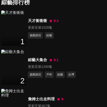
員！】Volkswagen R
綜藝排行榜
19
分鐘
Performance Day：Ｒ車系上
賽道 實測紐柏林模式竟然超適
合台灣路況？！
第127集 【23年式Kuga：加配
天才衝衝衝
9.3
備、還降6萬？】國產跑旅
更新至第1028集
23
分鐘
KUGA再加碼：新增Vignale豪
華車型！與ST-Line 該怎麼
遊戲節目
綜藝
1
選？搶先試車報你知！
第128集 路上遊艇來了！
Range Rover挑戰千萬內最奢
22
分鐘
華SUV：Autobiography，長軸
版？標準版？五人座？七人
綜藝大集合
9.1
座？猜猜哪個規格賣最好？
第129集 【AMG電動車饗宴：
更新至第1280集
彈射吧！】把賓士GLC 43換成
遊戲節目
戶外
綜藝
台灣
15
分鐘
EQE 43....彈射起步竟有聲浪!?
2
EQS 53的Hyperscreen 眼睛偷
瞄都被抓包!? 同場加映: EQE
第130集 【BMW 3系列小改：
300體驗
7車型齊發！】不一定要M3？
詹姆士出走料理
9
31
分鐘
M340i xDrive就夠殺？318親
更新至第367集