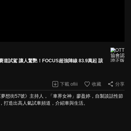
on賽道試駕 讓人驚艷！FOCUS超強陣線 83.9萬起 該
下載 ofiii
收藏
分享
《夢想街57號》主持人，「車界女神」廖盈婷，自製談話性節
持風格，打造出高人氣試車頻道，介紹車與生活。