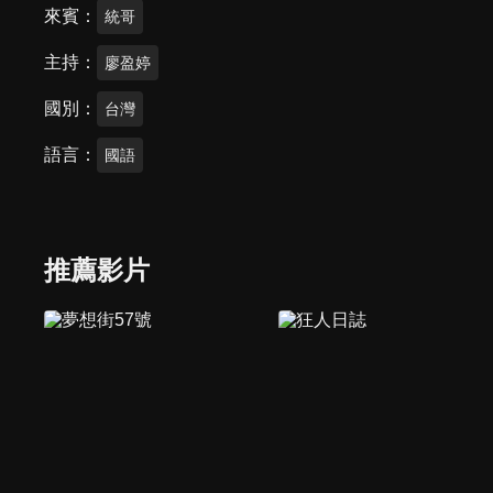
來賓
統哥
主持
廖盈婷
國別
台灣
語言
國語
推薦影片