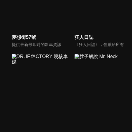
夢想街57號
狂人日誌
提供最新最即時的新車資訊、邀請汽車達人分享試車報告，同時幫觀眾做最仔細的車款集評。還有專家分享最實用、最省錢的愛車維修撇步，甚至將難得一見的限量車、改裝車直接搬到棚內，將更專業、更豐富、更多元化的內容呈現給觀眾。
《狂人日誌》，僅獻給所有試著在這個數位化年代，惦記著、堅持著那份對純粹機械無止盡熱愛的熱血車狂們。