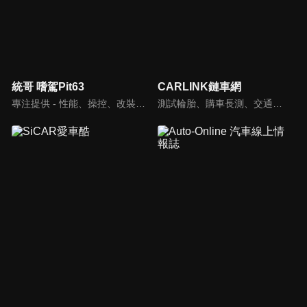
統哥 嗜駕Pit63
CARLINK鏈車網
專注提供 - 性能、操控、改裝、樂趣、實用 的汽車頻道。
測試輪胎、購車長測、交通法規、海外試駕，不只是試車，CARLINK將帶給你更全方位的內容！