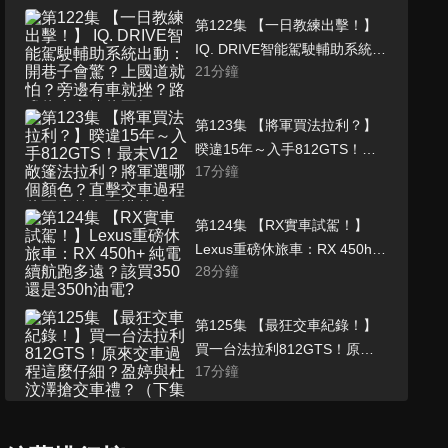
第122集 【一日教練出擊！】
IQ. DRIVE智能駕駛輔助系統出
21
分鐘
動：開巷子會驚？上國道就
怕？旁邊有車就挫？路邊停車
永遠停不好....?? 打敗你的開車
第123集 【將軍買法拉利？】
痛點，年度風雲車手....得獎的
暌違15年～入手812GTS！最
是.....(秘)??
17
分鐘
末V12敞篷法拉利？將軍選哪
個顏色？直擊交車過程 將軍竟
然有不懂的功能？（上集
第124集 【RX實車試駕！】
Lexus重磅休旅車：RX 450h+
28
分鐘
純電續航跑多遠？該買350還是
350h油電? RX500h F Sport
Performance差在哪?
第125集 【最狂交車紀錄！】
買一台法拉利812GTS！原來
17
分鐘
交車過程這麼仔細？盈婷與杜
汶澤搶交車禮？（下集
第126集 【福斯R家族總動