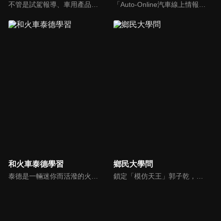
不管是試駕報導、車用產品試用分享或是安全駕駛教室等等，「SiCAR愛車酷」都會不定期推出各式風格的汽車短片與你們分享。
「Auto-Online汽車線上情報誌」成立於1999年，是一個將網路平台、平面雜誌與影音頻道結合的專業汽車媒體。影音內容：汽車試駕、重機試駕、車壇快訊、老車單元以及集體評比，我們致力呈現最真實的試駕體驗。
和火車泰德學習
鄉民大學問
泰德是一輛迷你而活潑的火車。 它總是在嘗試新的冒險，並盡可能通過他玩的遊戲學到東西。 在他的冒險中，泰德學習了形狀、顏色和數位。 小朋友們快來和泰德一起快樂地學習吧！
鎖定「模仿天王」郭子乾，還有高顏值學霸大學生辛辣提問唷！全新優質節目都在NOWnews《鄉民大學問》！