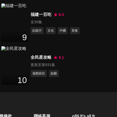
轎車開？冠軍竟然.....？
第140集 兩年的Odyssey 開價
福建一百吃
比新車價高？初二回娘家開這
8.3
18
分鐘
台 包滿意？老施推車：事故車
全30集
照樣搶手!!
紀錄片
文化
中國
美食
第141集 【請鑑價！】超級神
9
A：開了七年的Altis 竟然還值
28
分鐘
這個價？小施藏雷~盈婷渾然不
知？
全民星攻略
8.1
第142集 【萬眾期待！Toyota
更新至第931集
發財王牌：廂型車超有看
23
分鐘
頭！】Town Ace化身「麵包神
遊戲節目
綜藝
10
車」：拿來搬家電 載超多！還
可以當休旅車！露營也超輕
第143集 【國產旅行車 與德國
鬆！
同規】Ford Focus Wagon賽道
25
分鐘
試駕 讓人驚艷！FOCUS超強
陣線 83.9萬起 該怎麼選?
第144集 Subaru Forester GT
務條款
聯絡客服
ofiii lt’s all free