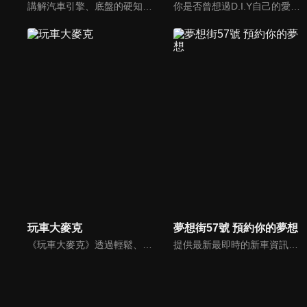
講解汽車引擎、底盤的硬知識、黑科技，「 實事求是、看到什麼講什麼 」是 「DR.IF fACTORY 硬核車媒」 的精神。
你是否曾想過D.I.Y自己的愛車卻尋求不到協助？你是否考慮特定車款卻不知風評如何？你是否想跟廣大的車友們交流、交心、交朋友？分享「說車、玩車、聊車」的大小事！不管你懂車、不懂車、甚至是想買車的朋友，我們會把最新的車市資訊，以及養車的小知識分享給大家！
玩車大麥克
夢想街57號 預約你的夢想
《玩車大麥克》透過輕鬆、愉快的方式，把汽車、親子、旅遊與美食等相關資訊傳達給網友們。玩樂生活、輕鬆懂車！
提供最新最即時的新車資訊、邀請汽車達人分享試車報告，同時幫觀眾做最仔細的車款集評！還有專家分享最實用、最省錢的愛車維修撇步，甚至將難得一見的限量車、改裝車直接搬到棚內，將更專業、更豐富、更多元化的內容呈現給觀眾。