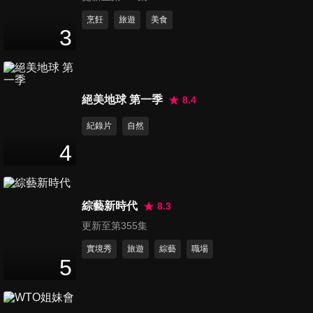
民、330、320豐富：選滿M
Performance Parts套件,照樣
第131集 【孝親車的夢幻逸
烹飪
旅遊
美食
3
帥翻天?
品！】七人座Hyundai CUSTIN
26
分鐘
滿載出門！告別暈車? 腰痛?腿
疼?一車擄獲長輩與女友的心！
第132集 【上市前接單破300
絕美地球 第一季
8.4
張！】Maserati Grecale農曆
29
分鐘
年後交車！三規格滿足豪車買
紀錄片
自然
家：標配ADAS、 359萬起 來
4
勢洶洶
第133集 【農曆年前可交車？
】賓士最熱銷休旅GLC駕到！
22
分鐘
近3000張訂單 越野都沒問題？
綜藝新時代
8.3
最高CP值的選配算給你聽！
更新至第355集
第134集 滿滿好料！ 2023
Ford Kuga EcoBoost 180旗
實境秀
旅遊
綜藝
職場
5
21
分鐘
艦：更適合家庭的SUV 試過才
知什麼叫有感升級？
第135集 【驚！車子自動換車