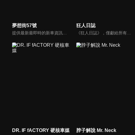
夢想街57號
狂人日誌
提供最新最即時的新車資訊、邀請汽車達人分享試車報告，同時幫觀眾做最仔細的車款集評。還有專家分享最實用、最省錢的愛車維修撇步，甚至將難得一見的限量車、改裝車直接搬到棚內，將更專業、更豐富、更多元化的內容呈現給觀眾。
《狂人日誌》，僅獻給所有試著在這個數位化年代，惦記著、堅持著那份對純粹機械無止盡熱愛的熱血車狂們。
DR. IF fACTORY 硬核車媒
脖子解說 Mr. Neck