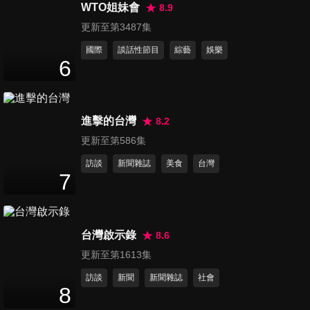
道？】大改款BMW 740i 雨中
WTO姐妹會
8.9
23
分鐘
山路殺彎超過癮？行駛中體驗
更新至第3487集
8K電視 奢華極致 不輸勞斯萊
國際
談話性節目
綜藝
娛樂
斯？
第136集 【操控強 又實用！】
6
BMW M340i Touring出任務：
21
分鐘
旅行風多了空間、聲浪照樣激
情！熱血也能兼顧舒適 猜猜後
進擊的台灣
8.2
廂可以放幾個愛馬仕包？ft.麗
第137集 Škoda Octavia RS：
寶最速3系列車主Kimi
更新至第586集
10氣囊、245匹、零百6.7秒 給
20
分鐘
你「高CP值」的大滿配！
訪談
新聞雜誌
美食
台灣
7
第138集 【賓士休旅神車 再進
化？】全新世代GLC 試車啦：
28
分鐘
解鎖超多隱藏功能！哪個選配
台灣啟示錄
8.6
被GLC車主盈婷打槍？
更新至第1613集
第139集 【 ISUZU 運轉職人挑
訪談
新聞
新聞雜誌
社會
戰賽】貨車司機哪有那麼好
8
20
分鐘
當！每個人都把５噸貨車當小