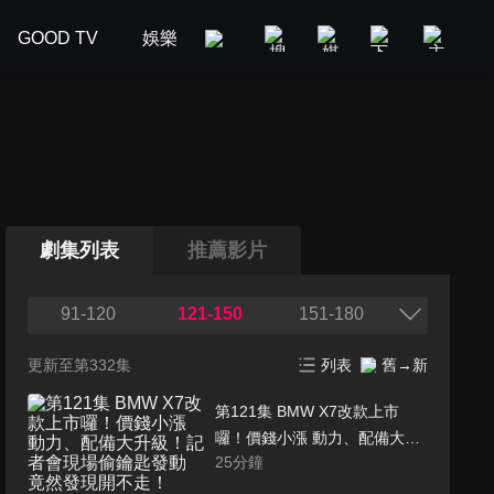
GOOD TV
娛樂
美食旅遊
新聞政論
汽車
劇集列表
推薦影片
91-120
121-150
151-180
更新至第332集
列表
舊→新
第121集 BMW X7改款上市
囉！價錢小漲 動力、配備大升
25
分鐘
級！記者會現場偷鑰匙發動 竟
然發現開不走！