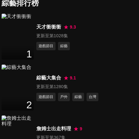
員！】Volkswagen R
綜藝排行榜
19
分鐘
Performance Day：Ｒ車系上
賽道 實測紐柏林模式竟然超適
合台灣路況？！
第127集 【23年式Kuga：加配
天才衝衝衝
9.3
備、還降6萬？】國產跑旅
更新至第1028集
23
分鐘
KUGA再加碼：新增Vignale豪
華車型！與ST-Line 該怎麼
遊戲節目
綜藝
1
選？搶先試車報你知！
第128集 路上遊艇來了！
Range Rover挑戰千萬內最奢
22
分鐘
華SUV：Autobiography，長軸
版？標準版？五人座？七人
綜藝大集合
9.1
座？猜猜哪個規格賣最好？
第129集 【AMG電動車饗宴：
更新至第1280集
彈射吧！】把賓士GLC 43換成
遊戲節目
戶外
綜藝
台灣
15
分鐘
EQE 43....彈射起步竟有聲浪!?
2
EQS 53的Hyperscreen 眼睛偷
瞄都被抓包!? 同場加映: EQE
第130集 【BMW 3系列小改：
300體驗
7車型齊發！】不一定要M3？
詹姆士出走料理
9
31
分鐘
M340i xDrive就夠殺？318親
更新至第367集