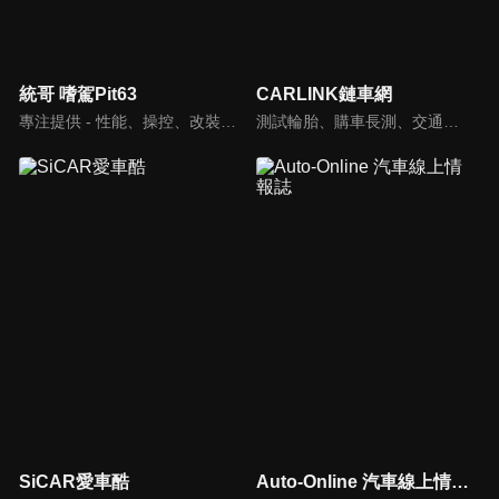
統哥 嗜駕Pit63
CARLINK鏈車網
專注提供 - 性能、操控、改裝、樂趣、實用 的汽車頻道。
測試輪胎、購車長測、交通法規、海外試駕，不只是試車，CARLINK將帶給你更全方位的內容！
SiCAR愛車酷
Auto-Online 汽車線上情報誌