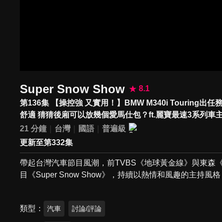
Super Snow Show
8.1
第136集 【操控強 又實用！】BMW M340i Touri
舒適 猜猜後廂可以放幾個愛馬仕包？ft.麗寶最速3系列車主K
21 分鐘
台灣
國語
普遍級
更新至第332集
帶起台灣汽車節目風潮，前TVBS《地球黃金線》與東森
目《Super Snow Show》，持續以熱情和風趣的主
類型
汽車
討論/評論