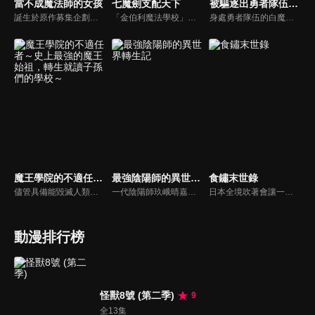
當不成魔法師的女孩
七魔劍支配天下
被驅逐出勇者隊伍的白魔導師，被S級冒險者撿到
誕生於原作募集企劃「Project ANIMA」的原創TV動畫。這是圍繞一心想成為魔法師的天然少女可露米‧未來，以及被譽為「人才輩出的魔法師名門」愛德爾家的千金柚子‧愛德爾兩個女孩子的故事。要成為魔法師必須先入讀雷特蘭魔法學校——明明有著這種嚴格的前提條件，她們卻落榜了！？校園生活就此發生大轉變！古怪的同班同學、可疑的同好會，這所學校到底隱藏了什麽秘密！？這是由兩個與夢想擦肩而過、性格截然相反的女孩們譜寫的青春 × 魔法校園的奇幻故事！
「金伯利魔法學校」每年都吸引不少新手魔法師入學。畢業前有兩成學生或殘廢或失踪，還有人發狂並最終死去。這就是所謂的「為魔所噬」——。主角「奧利佛·霍恩」於春天進入了金柏利，他溫和而理性，背後卻有著若隱若現的陰影。他身邊聚集起出身背景各不相同的少年少女，並與魔法師們盡可能地互相切磋。
身處勇者隊伍的白魔導師洛伊德，在某日被隊伍用「我們不需要實力不足的白魔導師」為理由剔除了。失去工作的洛伊德，偶然與一組正在尋找白魔導師的S級冒險者隊伍相遇了。然而就在某次任務中，洛伊德意外發現自己具有規格外的強大支援魔法……
魔王學院的不適任者～史上最強的魔王始祖，轉生就讀子孫們的學校～
最強陰陽師的異世界轉生記
食鏽末世錄
儘管具備能毀滅人類、精靈，甚至是眾神的力量，暴虐魔王阿諾斯卻厭倦了永無止盡的鬥爭，夢想著和平的世界進行轉生。然而在兩千年後，轉生後的他所迎來的，卻是適應和平生活而變得過於弱小的子孫們，以及各種衰退至極的魔法。
一代陰陽師玖峨晴嘉被人陷害，臨死前領悟到了自己所欠缺的東西並發動秘術轉生的詛咒。轉生後的他深深反省前世不夠狡猾的自己，決定要在這次的世界中幸福過日子！於是，他獲得了賽伊卡這個名字和嶄新的人生。賽伊卡雖然完全沒有魔力，但他發現異世界的魔法並不及陰陽術…誰都未曾見過的最強陰陽師挑戰的異世界幻想，就此開幕！
日本全境吹著會讓一切鏽化的「鏽蝕風」。人們過著懼怕城鎮和生命被鏽蝕的生活。赤星畢斯可是個為人忌諱的「蕈菇守護者」一族的少年，他為了拯救瀕死的師父，踏上尋找能淨化一切鏽蝕的蕈菇靈藥「食鏽」的旅程。旅行途中，他邂逅一名貌美的少年醫師貓柳美祿，美祿也同樣在尋找方法，對付侵蝕姊姊的鏽蝕。
動漫排行榜
怪獸8號 (第二季)
9
全13集