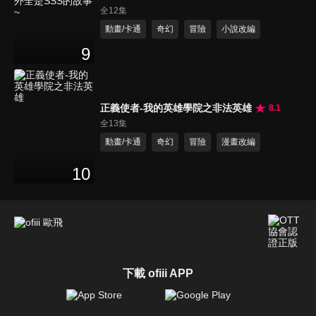
SSS的故事~
全12集
動畫/卡通
奇幻
冒險
小說改編
9
正義使者-我的英雄學院之非法英雄
8.1
全13集
動畫/卡通
奇幻
冒險
漫畫改編
10
下載 ofiii APP