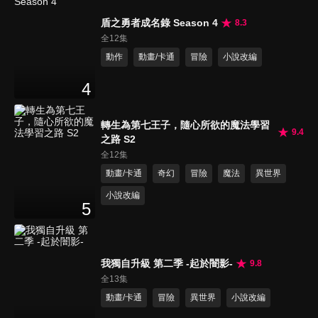
盾之勇者成名錄 Season 4
8.3
全12集
動作
動畫/卡通
冒險
小說改編
4
轉生為第七王子，隨心所欲的魔法學習
9.4
之路 S2
全12集
動畫/卡通
奇幻
冒險
魔法
異世界
小說改編
5
我獨自升級 第二季 -起於闇影-
9.8
全13集
動畫/卡通
冒險
異世界
小說改編