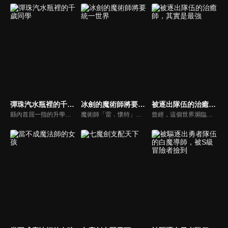
彈珠汽水瓶裡的千歲同學
冰劍的魔術師將要統一世界
被逐出隊伍的治癒師，其實是最強
縣內首屈一指的升學名校・藤志高中就讀的千歲朔。學業、運動、社交能力全都屬於高水準，無論好壞都備受矚目的他身旁，聚集著人人稱羨的華麗夥伴們。在新的班級迎來的二年級春天。朔被拜託去矯正一名隱居家中的學生——。以福井為舞台編織而成，無限湛藍、無限耀眼，情感澎湃的青春物語！
魔術師「雷．懷特」，被譽為世界最強的「冰劍魔法師」，他因懼怕自己過於強大的力量，所以從戰場上消失，隱藏身分進入魔術世界中的菁英至上學校——「亞諾爾德魔術學院」。他是學院有史以來唯一一個普通家庭出身的魔術師，得時時刻刻忍受從周遭貴族投來的蔑視。然而其他人並不知道，他們所歧視的人，正是被現世所謳歌為世界七大魔術師之中最強的「冰劍魔術師」！
曾經，這個世界瀕臨被稱為「邪龍」的邪惡存在毀滅之際。然而，一位勇者擊敗了邪龍，拯救了世界。自那時以來，已經過去了兩百多年──在世上眾多迷宮都市之一的馬塔特，有一名被稱為「無能」的男子。他的名字是拉斯特，職業是治癒師。因為他的無能，拉斯特經常被其他冒險者輕視、利用，最後被拋棄。這樣的日子不斷重複著。 某天，一位少女出現在拉斯特面前。她的名字是納瑠賽娜，職業是武鬥家。納瑠賽娜對剛被某個隊伍驅逐的拉斯特說:「大哥哥，你要和我組隊嗎？」 就這樣，兩人的冒險故事，即將展開──