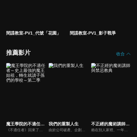
間諜教室-PV1_代號「花園」
間諜教室-PV1_影子戰爭
推薦影片
收合
魔王學院的不適任者～史上最強的魔王始祖，轉生就讀子孫們的學校～第二季
我們的重製人生
不正經的魔術講師與禁忌教典
《不適任者》回來了！在原作中擁有很高人氣，系列中最大篇章《大精靈篇》終於電視動畫化。在阻止了魔族與人類的戰爭後，出現在阿諾斯面前的是打算毀滅暴虐魔王的新「神之子」……面對各種不講道理的情況也一派輕鬆的《不適任者》將面臨全新挑戰。「轉生到這個和平的時代，我也學會如何手下留情了呢。」
由於公司破產、企劃夭折而回到故鄉老家的遊戲總監橋場恭也，因為不想再看明星創作者們的亮眼表現，悶悶不樂地睡著之後再醒來，發現自己穿越時空回到十年前的大學剛入學時代。考上了原本應該落榜的大學，迎接嚮往的藝大生活，甚至還過著男女四人一起分租的同居生活，玫瑰色的每一天就此展開。
賴在別人家裡、一年過著無職生活的 葛倫·雷達斯，在家主的強迫下到 阿爾扎諾帝國帝國魔術學院擔任兼職講師。但他假自習之名行打瞌睡之實，就算難得站上了講台，他也是直接把課本釘在黑板上。就在想早點辭職的心態下，被學生 西絲蒂娜·席貝爾提出了決鬥。結果令人遺憾地，葛倫以懸殊的差距吞下了敗戰……