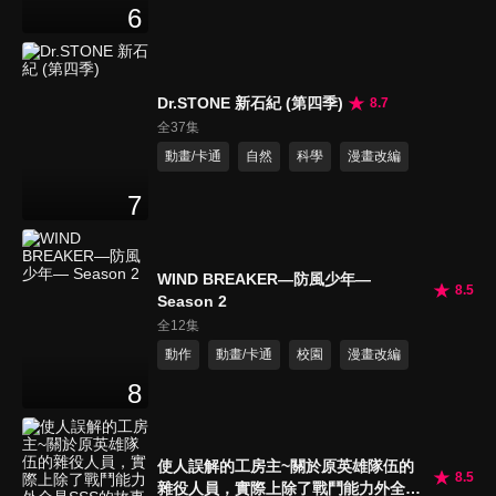
6
Dr.STONE 新石紀 (第四季)
8.7
全37集
動畫/卡通
自然
科學
漫畫改編
7
WIND BREAKER—防風少年—
8.5
Season 2
全12集
動作
動畫/卡通
校園
漫畫改編
8
使人誤解的工房主~關於原英雄隊伍的
8.5
雜役人員，實際上除了戰鬥能力外全是