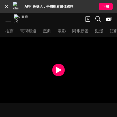
APP 免登入，手機觀看最佳選擇
下載
推薦
電視頻道
戲劇
電影
同步新番
動漫
短