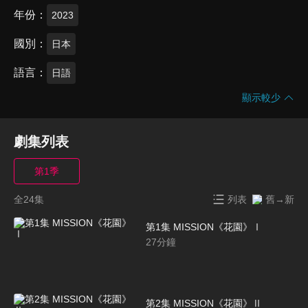
年份
2023
國別
日本
語言
日語
顯示較少
劇集列表
第1季
全24集
列表
舊→新
第1集 MISSION《花園》Ⅰ
27
分鐘
第2集 MISSION《花園》Ⅱ