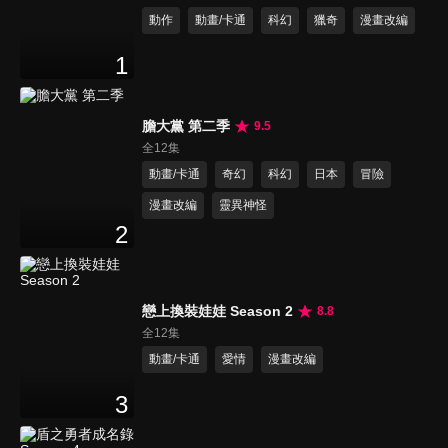
動作
動畫/卡通
科幻
獵奇
漫畫改編
1
膽大黨 第二季
9.5
全12集
動畫/卡通
奇幻
科幻
日本
冒險
漫畫改編
靈異神怪
2
戀上換裝娃娃 Season 2
8.8
全12集
動畫/卡通
愛情
漫畫改編
3