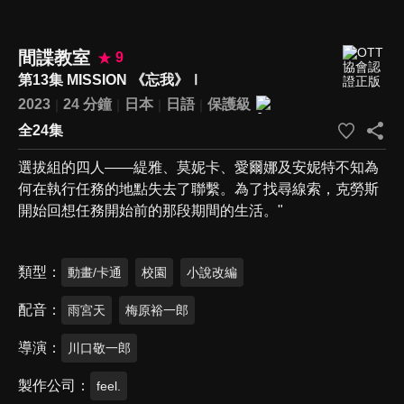
間諜教室
9
第13集 MISSION 《忘我》Ⅰ
2023
24 分鐘
日本
日語
保護級
全24集
選拔組的四人——緹雅、莫妮卡、愛爾娜及安妮特不知為
何在執行任務的地點失去了聯繫。為了找尋線索，克勞斯
開始回想任務開始前的那段期間的生活。"
類型
動畫/卡通
校園
小說改編
配音
雨宮天
梅原裕一郎
導演
川口敬一郎
製作公司
feel.