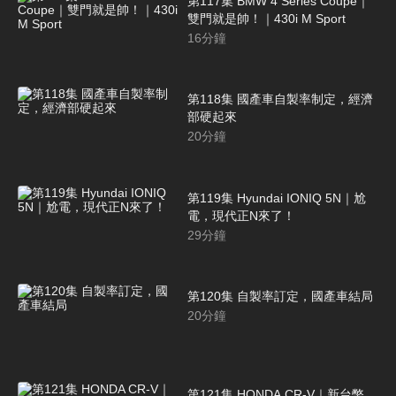
第117集 BMW 4 Series Coupe｜
雙門就是帥！｜430i M Sport
16
分鐘
第118集 國產車自製率制定，經濟
部硬起來
20
分鐘
第119集 Hyundai IONIQ 5N｜尬
電，現代正N來了！
29
分鐘
第120集 自製率訂定，國產車結局
20
分鐘
第121集 HONDA CR-V｜新台幣