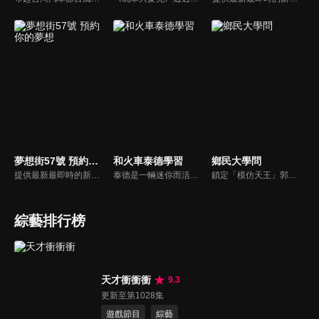
夢想街57號 預約你的夢想
和火車泰德學習
鄉民大學問
提供最新最即時的新車資訊、邀請汽車達人分享試車報告，同時幫觀眾做最仔細的車款集評！還有專家分享最實用、最省錢的愛車維修撇步，甚至將難得一見的限量車、改裝車直接搬到棚內，將更專業、更豐富、更多元化的內容呈現給觀眾。
泰德是一輛迷你而活潑的火車。 它總是在嘗試新的冒險，並盡可能通過他玩的遊戲學到東西。 在他的冒險中，泰德學習了形狀、顏色和數位。 小朋友們快來和泰德一起快樂地學習吧！
鎖定「模仿天王」郭子乾，還有高顏值學霸大學生辛辣提問唷！全新優質節目都在NOWnews《鄉民大學問》！
綜藝排行榜
天才衝衝衝
9.3
更新至第1028集
遊戲節目
綜藝