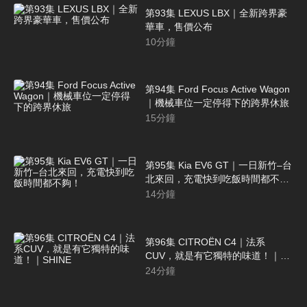
第93集 LEXUS LBX｜全新跨界豪
華車，售價公布
10
分鐘
第94集 Ford Focus Active Wagon
｜機械車位一定停得下的跨界休旅
15
分鐘
第95集 Kia EV6 GT｜一日新竹–台
北來回，充電快到吃飯時間都不
夠！
14
分鐘
第96集 CITROËN C4｜法系
CUV，就是有它獨特的味道！｜
SHINE
24
分鐘