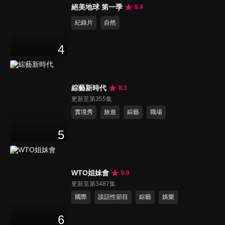
絕美地球 第一季
8.4
紀錄片
自然
4
綜藝新時代
8.3
更新至第355集
實境秀
旅遊
綜藝
職場
5
WTO姐妹會
8.9
更新至第3487集
國際
談話性節目
綜藝
娛樂
6