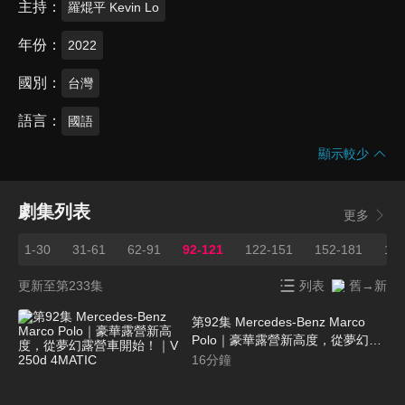
主持
羅焜平 Kevin Lo
年份
2022
國別
台灣
語言
國語
顯示較少
劇集列表
更多
1-30
31-61
62-91
92-121
122-151
152-181
182
更新至第233集
列表
舊→新
第92集 Mercedes-Benz Marco
Polo｜豪華露營新高度，從夢幻露
營車開始！｜V 250d 4MATIC
16
分鐘