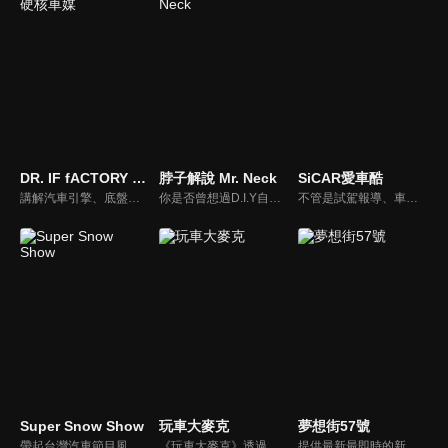
DR. IF fACTORY 硬核車媒
脖子解說 Mr. Neck
SiCAR愛車酷
講解汽車引擎、底盤的硬知識、黑科技，「 實事求是、看到什麼講什麼 」是 「DR.IF fACTORY 硬核車媒」 的精神。
你是否曾想過D.I.Y自己的愛車卻尋求不到協助？你是否考慮特定車款卻不知風評如何？你是否想跟廣大的車友們交流、交心、交朋友？分享「說車、玩車、聊車」的大小事！不管你懂車、不懂車、甚至是想買車的朋友，我們會把最新的車市資訊，以及養車的小知識分享給大家！
不管是試駕報導、車用產品試用分享或是安全駕駛教室等等，「SiCAR愛車酷」都會不定期推出各式風格的汽車短片與你們分享。
Super Snow Show
玩車大麥克
夢想街57號
帶起台灣汽車節目風潮，前TVBS《地球黃金線》與東森《夢想街57號》主持人，「車界女神」廖盈婷，自製談話性節目《Super Snow Show》，持續以熱情和風趣的主持風格，打造出高人氣試車頻道，介紹車與生活。
《玩車大麥克》透過輕鬆、愉快的方式，把汽車、親子、旅遊與美食等相關資訊傳達給網友們。玩樂生活、輕鬆懂車！
提供最新最即時的新車資訊、邀請汽車達人分享試車報告，同時幫觀眾做最仔細的車款集評。還有專家分享最實用、最省錢的愛車維修撇步，甚至將難得一見的限量車、改裝車直接搬到棚內，將更專業、更豐富、更多元化的內容呈現給觀眾。