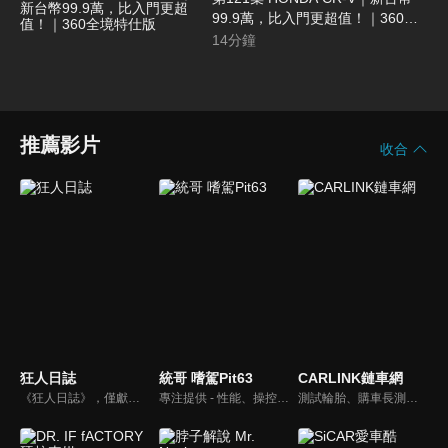
99.9萬，比入門更超值！｜360全
境特仕版
14
分鐘
推薦影片
收合
狂人日誌
統哥 嗜駕Pit63
CARLINK鏈車網
《狂人日誌》，僅獻給所有試著在這個數位化年代，惦記著、堅持著那份對純粹機械無止盡熱愛的熱血車狂們。
專注提供 - 性能、操控、改裝、樂趣、實用 的汽車頻道。
測試輪胎、購車長測、交通法規、海外試駕，不只是試車，CARLINK將帶給你更全方位的內容！