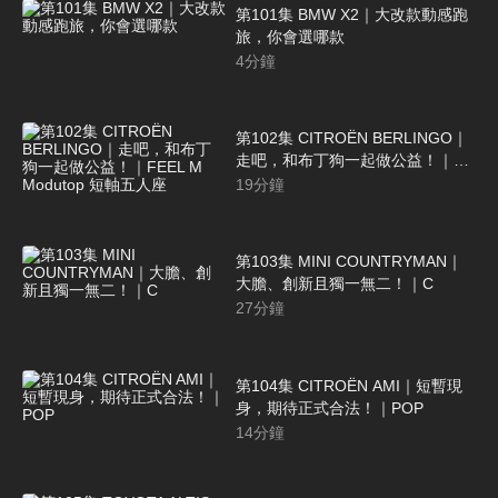
第101集 BMW X2｜大改款動感跑
旅，你會選哪款
4
分鐘
第102集 CITROËN BERLINGO｜
走吧，和布丁狗一起做公益！｜
FEEL M Modutop 短軸五人座
19
分鐘
第103集 MINI COUNTRYMAN｜
大膽、創新且獨一無二！｜C
27
分鐘
第104集 CITROËN AMI｜短暫現
身，期待正式合法！｜POP
14
分鐘