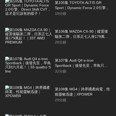
第105集 TOYOTA ALTIS GR
Sport｜Dynamic Force 2.0引擎、
Direct Shift CVT，這才是它該有的
18
分鐘
樣子！
第106集 MAZDA CX-90｜縱置後
驅第二彈，日系正七人座179萬
起！｜33T AWD PREMIUM
28
分鐘
第107集 Audi Q4 e-tron
Sportback｜後發先至，早鳥只到
六月底！｜55 quattro S line
32
分鐘
第108集 MG4｜跨界國產純電，性
能靈敏迅捷｜XPOWER
29
分鐘