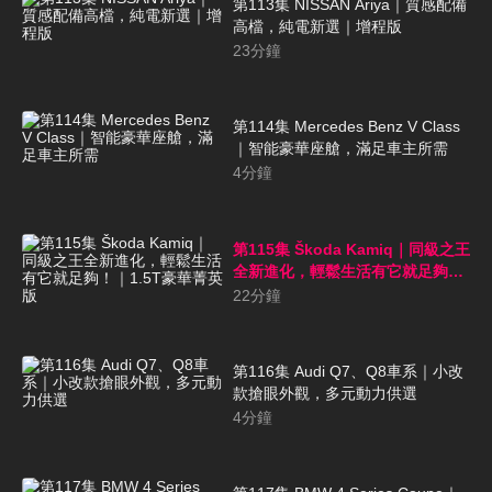
第113集 NISSAN Ariya｜質感配備
高檔，純電新選｜增程版
23
分鐘
第114集 Mercedes Benz V Class
｜智能豪華座艙，滿足車主所需
4
分鐘
第115集 Škoda Kamiq｜同級之王
全新進化，輕鬆生活有它就足夠！
｜1.5T豪華菁英版
22
分鐘
第116集 Audi Q7、Q8車系｜小改
款搶眼外觀，多元動力供選
4
分鐘