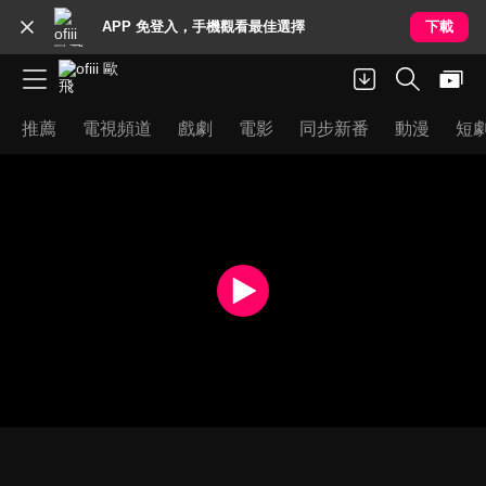
APP 免登入，手機觀看最佳選擇
下載
推薦
電視頻道
戲劇
電影
同步新番
動漫
短