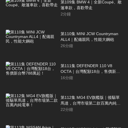
第109集 BMW 4｜全新Coupé、敞
篷車款，喜歡帶走
2
分鐘
第110集 MINI JCW Countryman
ALL4｜配備親民，性能大鋼砲
26
分鐘
第111集 DEFENDER 110 V8
OCTA｜台灣配額18台，售價新台
幣788萬起！
16
分鐘
第112集 MG4 EV旗艦版｜後驅單
馬達，台灣市場第二款百萬內純電
車！
22
分鐘