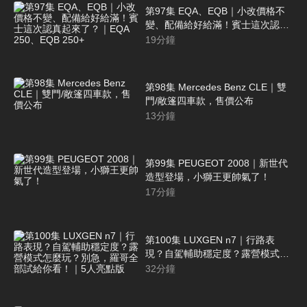
第97集 EQA、EQB｜小改價格不
變、配備給好給滿！賓士這次認真
起來了？｜EQA 250、EQB 250+
19
分鐘
第98集 Mercedes Benz CLE｜雙
門/敞篷四車款，售價公布
13
分鐘
第99集 PEUGEOT 2008｜新世代
造型登場，小獅王更帥氣了！
17
分鐘
第100集 LUXGEN n7｜行路表
現？自駕輔助穩定度？露營模式怎
麼玩？別急，羅哥全部試給你看！
32
分鐘
｜5人亮點版