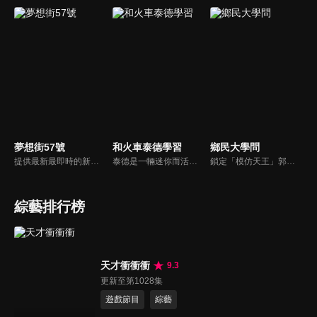
夢想街57號
和火車泰德學習
鄉民大學問
提供最新最即時的新車資訊、邀請汽車達人分享試車報告，同時幫觀眾做最仔細的車款集評。還有專家分享最實用、最省錢的愛車維修撇步，甚至將難得一見的限量車、改裝車直接搬到棚內，將更專業、更豐富、更多元化的內容呈現給觀眾。
泰德是一輛迷你而活潑的火車。 它總是在嘗試新的冒險，並盡可能通過他玩的遊戲學到東西。 在他的冒險中，泰德學習了形狀、顏色和數位。 小朋友們快來和泰德一起快樂地學習吧！
鎖定「模仿天王」郭子乾，還有高顏值學霸大學生辛辣提問唷！全新優質節目都在NOWnews《鄉民大學問》！
綜藝排行榜
天才衝衝衝
9.3
更新至第1028集
遊戲節目
綜藝