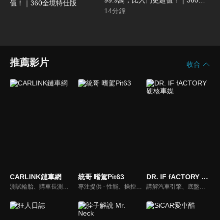
99.9萬，比入門更超值！｜360全
境特仕版
14
分鐘
推薦影片
收合
CARLINK鏈車網
統哥 嗜駕Pit63
DR. IF fACTORY 硬核車媒
測試輪胎、購車長測、交通法規、海外試駕，不只是試車，CARLINK將帶給你更全方位的內容！
專注提供 - 性能、操控、改裝、樂趣、實用 的汽車頻道。
講解汽車引擎、底盤的硬知識、黑科技，「 實事求是、看到什麼講什麼 」是 「DR.IF fACTORY 硬核車媒」 的精神。