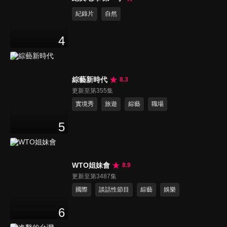
紀錄片
自然
4
綜藝新時代
8.3
更新至第355集
實境秀
旅遊
綜藝
職場
5
WTO姐妹會
8.9
更新至第3487集
國際
談話性節目
綜藝
娛樂
6