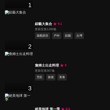
1
綜藝大集合
9.1
更新至第1280集
遊戲節目
戶外
綜藝
台灣
2
詹姆士出走料理
9
更新至第367集
烹飪
旅遊
美食
3
絕美地球 第一季
8.4