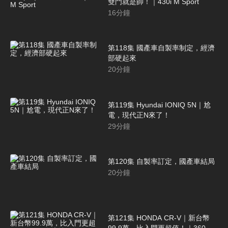
雙門就是帥！｜430i M Sport
16
分鐘
第118集 國產車自製率制定，經濟
部硬起來
20
分鐘
第119集 Hyundai IONIQ 5N｜尬
電，現代正N來了！
29
分鐘
第120集 自製率訂定，國產車結局
20
分鐘
第121集 HONDA CR-V｜新台幣