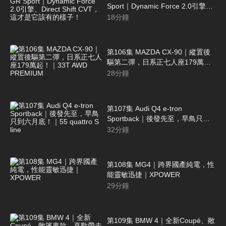
Sport｜Dynamic Force 2.0引擎、
Direct Shift CVT，這才是它該有的
18
分鐘
樣子！
第106集 MAZDA CX-90｜縱置後
驅第二彈，日系正七人座179萬
起！｜33T AWD PREMIUM
28
分鐘
第107集 Audi Q4 e-tron
Sportback｜後發先至，早鳥只到
六月底！｜55 quattro S line
32
分鐘
第108集 MG4｜跨界國產純電，性
能靈敏迅捷｜XPOWER
29
分鐘
第109集 BMW 4｜全新Coupé、敞