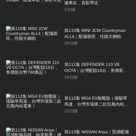
篷車款，喜歡帶走
2
分鐘
第110集 MINI JCW Countryman
ALL4｜配備親民，性能大鋼砲
26
分鐘
第111集 DEFENDER 110 V8
OCTA｜台灣配額18台，售價新台
幣788萬起！
16
分鐘
第112集 MG4 EV旗艦版｜後驅單
馬達，台灣市場第二款百萬內純電
車！
22
分鐘
第113集 NISSAN Ariya｜質感配備