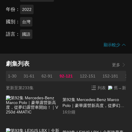
年份
2022
國別
台灣
語言
國語
顯示較少
劇集列表
更多
1-30
31-61
62-91
92-121
122-151
152-181
182
更新至第233集
列表
舊→新
第92集 Mercedes-Benz Marco
Polo｜豪華露營新高度，從夢幻露
營車開始！｜V 250d 4MATIC
16
分鐘