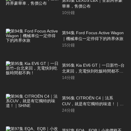
第93集 LEXUS LBX｜全新跨界豪
華車，售價公布
10
分鐘
第94集 Ford Focus Active Wagon
｜機械車位一定停得下的跨界休旅
15
分鐘
第95集 Kia EV6 GT｜一日新竹–台
北來回，充電快到吃飯時間都不
夠！
14
分鐘
第96集 CITROËN C4｜法系
CUV，就是有它獨特的味道！｜
SHINE
24
分鐘
第97集 EQA、EQB｜小改價格不