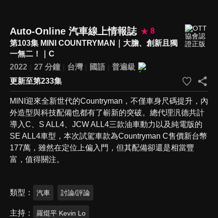
Auto-Online 汽車線上情報誌
8
第103集 MINI COUNTRYMAN｜大膽、創新且獨
一無二！｜C
2022
27 分鐘
台灣
國語
普遍級
更新至第233集
MINI迎來全新世代的Countryman，不僅車身尺碼提升，內
外造型與科技配備也都有了嶄新的突破。總代理汎德共計
導入C、S ALL4、JCW ALL4三款油車動力以及純電版的
SE ALL4車型，本次試駕車款為Countryman C售價新台幣
177萬，雖然在定位上偏入門，但其配備卻還是相當豐
富，值得關注。
類型
汽車
討論/評論
主持
羅焜平 Kevin Lo