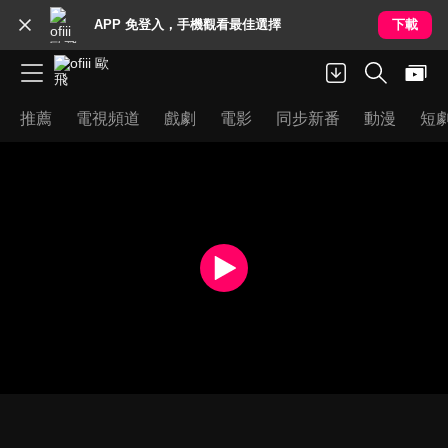
APP 免登入，手機觀看最佳選擇
下載
推薦
電視頻道
戲劇
電影
同步新番
動漫
短