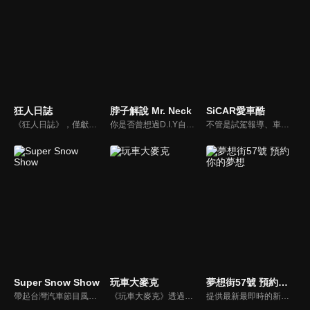
狂人日誌
脖子解說 Mr. Neck
SiCAR愛車酷
《狂人日誌》，僅獻給所有試著在這個數位化年代，惦記著、堅持著那份對純粹機械無止盡熱愛的熱血車狂們。
你是否曾想過D.I.Y自己的愛車卻尋求不到協助？你是否考慮特定車款卻不知風評如何？你是否想跟廣大的車友們交流、交心、交朋友？分享「說車、玩車、聊車」的大小事！不管你懂車、不懂車、甚至是想買車的朋友，我們會把最新的車市資訊，以及養車的小知識分享給大家！
不管是試駕報導、車用產品試用分享或是安全駕駛教室等等，「SiCAR愛車酷」都會不定期推出各式風格的汽車短片與你們分享。
Super Snow Show
玩車大麥克
夢想街57號 預約你的夢想
帶起台灣汽車節目風潮，前TVBS《地球黃金線》與東森《夢想街57號》主持人，「車界女神」廖盈婷，自製談話性節目《Super Snow Show》，持續以熱情和風趣的主持風格，打造出高人氣試車頻道，介紹車與生活。
《玩車大麥克》透過輕鬆、愉快的方式，把汽車、親子、旅遊與美食等相關資訊傳達給網友們。玩樂生活、輕鬆懂車！
提供最新最即時的新車資訊、邀請汽車達人分享試車報告，同時幫觀眾做最仔細的車款集評！還有專家分享最實用、最省錢的愛車維修撇步，甚至將難得一見的限量車、改裝車直接搬到棚內，將更專業、更豐富、更多元化的內容呈現給觀眾。