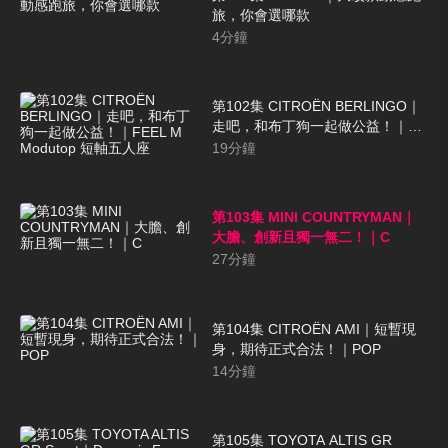
旅，你會選哪款
4
分鐘
第102集 CITROËN BERLINGO｜
走吧，和布丁狗一起做公益！｜
FEEL M Modutop 短軸五人座
19
分鐘
第103集 MINI COUNTRYMAN｜
大膽、創新且獨一無二！｜C
27
分鐘
第104集 CITROËN AMI｜短暫現
身，期待正式合法！｜POP
14
分鐘
第105集 TOYOTA ALTIS GR