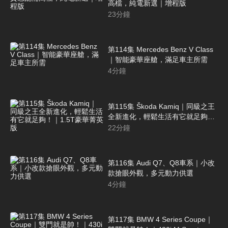
高檔，純電新選｜增程版
23
分鐘
第114集 Mercedes Benz V Class
｜智能豪華座艙，滿足車主所需
4
分鐘
第115集 Škoda Kamiq｜同級之王
全新進化，輕鬆生活有它就足夠！
｜1.5T豪華菁英版
22
分鐘
第116集 Audi Q7、Q8車系｜小改
款搶眼外觀，多元動力供選
4
分鐘
第117集 BMW 4 Series Coupe｜