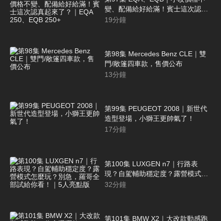
變、配備給好給滿！賓士這次認真
起來了？｜EQA 250、EQB 250+
19
分鐘
第98集 Mercedes Benz CLE｜雙
門/敞篷四車款，售價公布
13
分鐘
第99集 PEUGEOT 2008｜新世代
造型登場，小獅王更帥氣了！
17
分鐘
第100集 LUXGEN n7｜行路表
現？自駕輔助穩定度？露營模式怎
麼玩？別急，羅哥全部試給你看！
32
分鐘
｜5人亮點版
第101集 BMW X2｜大改款動感跑