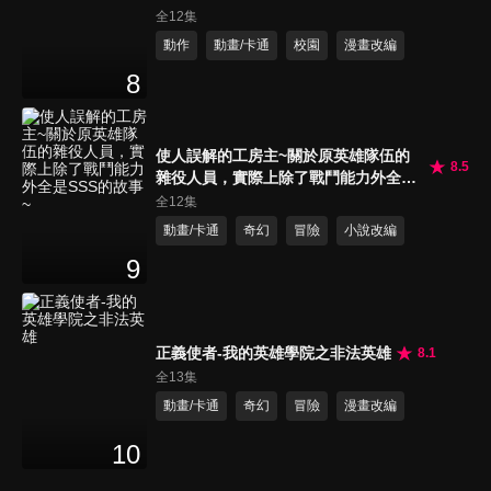
全12集
動作
動畫/卡通
校園
漫畫改編
8
使人誤解的工房主~關於原英雄隊伍的
8.5
雜役人員，實際上除了戰鬥能力外全是
SSS的故事~
全12集
動畫/卡通
奇幻
冒險
小說改編
9
正義使者-我的英雄學院之非法英雄
8.1
全13集
動畫/卡通
奇幻
冒險
漫畫改編
10