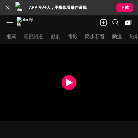
APP 免登入，手機觀看最佳選擇
下載
推薦
電視頻道
戲劇
電影
同步新番
動漫
短