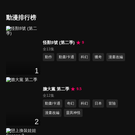
動漫排行榜
怪獸8號 (第二季)
9
全13集
動作
動畫/卡通
科幻
獵奇
漫畫改編
1
膽大黨 第二季
9.5
全12集
動畫/卡通
奇幻
科幻
日本
冒險
漫畫改編
靈異神怪
2