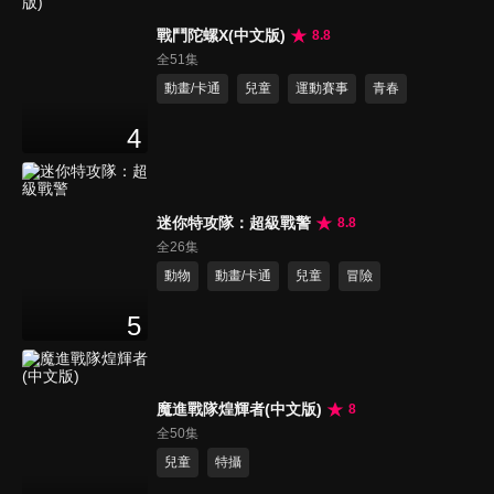
戰鬥陀螺X(中文版)
8.8
全51集
動畫/卡通
兒童
運動賽事
青春
4
迷你特攻隊：超級戰警
8.8
全26集
動物
動畫/卡通
兒童
冒險
5
魔進戰隊煌輝者(中文版)
8
全50集
兒童
特攝