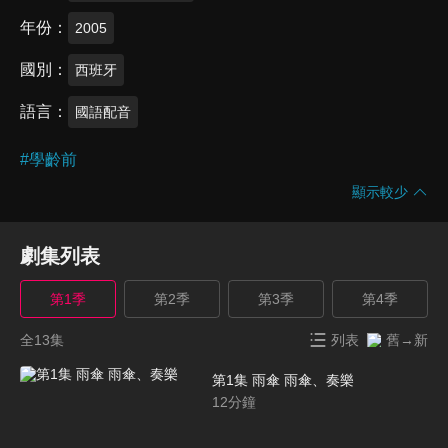
年份
2005
國別
西班牙
語言
國語配音
#
學齡前
顯示較少
劇集列表
第1季
第2季
第3季
第4季
全13集
列表
舊→新
第1集 雨傘 雨傘、奏樂
12
分鐘