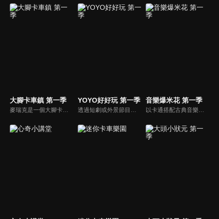
大腳卡車鎮 第一季
YOYO好好玩 第一季
音樂爆米花 第一季
麥瑞克是一個大腳卡車。 大腳卡車城的居民們都可以尋求他的説明。 但是，他幾乎沒法一個人解決所有的問題。 幸運的是，他有很多朋友會説明他！ 大腳卡車們在這個豐富的卡車城裡過著幸福的生活，這裡也經常有一些讓人激動的事情發生。
透過短劇或外景節目帶領兒童認識自我及跟運動、寵物有關的事物。節目也會安插勞作教學與故事時間，除了提供能輕鬆在家動手作的內容，也利用動畫讓故事更生動。
以卡通搭配古典音樂，讓小朋友感受古典音樂的故事與氛圍，進而促進對於古典音樂的愛好與欣賞。樂器認識：由西瓜哥哥與草莓姊姊帶小朋友認識不同樂器的形狀與樂聲。