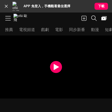
APP 免登入，手機觀看最佳選擇
下載
推薦
電視頻道
戲劇
電影
同步新番
動漫
短