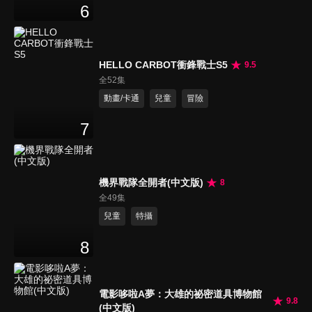
6
HELLO CARBOT衝鋒戰士S5
9.5
全52集
動畫/卡通
兒童
冒險
7
機界戰隊全開者(中文版)
8
全49集
兒童
特攝
8
電影哆啦A夢：大雄的祕密道具博物館
9.8
(中文版)