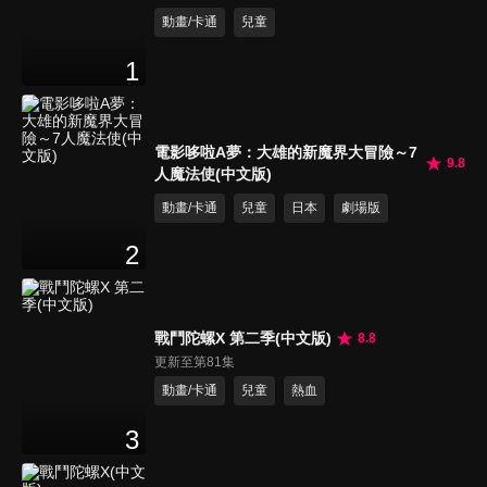
動畫/卡通
兒童
1
電影哆啦A夢：大雄的新魔界大冒險～7
9.8
人魔法使(中文版)
動畫/卡通
兒童
日本
劇場版
2
戰鬥陀螺X 第二季(中文版)
8.8
更新至第81集
動畫/卡通
兒童
熱血
3