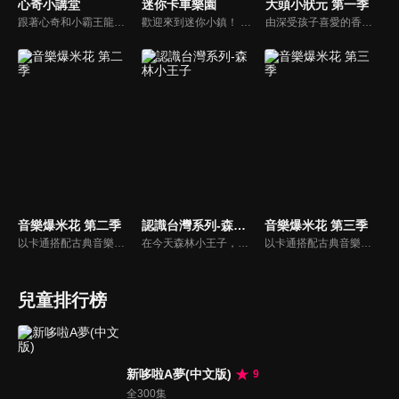
心奇小講堂
迷你卡車樂園
大頭小狀元 第一季
跟著心奇和小霸王龍的步伐 ，一起遊戲、 一起成長、 一起學習。
歡迎來到迷你小鎮！ 這是一部讓孩子們快樂的動畫片，這裡有各式各樣的街道汽車和建築汽車。 在迷你卡車和迷你小鎮系列動畫裡，孩子們可以與街道汽車裡的警車、消防車、救護車和建築汽車裡的吊車、推土機、挖掘機一起快樂地玩耍。
由深受孩子喜愛的香蕉哥哥林掄元遍訪全台，帶領小朋友認識台灣各地的技藝達人，介紹日常生活中息息相關的行業。
音樂爆米花 第二季
認識台灣系列-森林小王子
音樂爆米花 第三季
以卡通搭配古典音樂，讓小朋友感受古典音樂的故事與氛圍，進而促進對於古典音樂的愛好與欣賞。樂器認識：由西瓜哥哥與草莓姊姊帶小朋友認識不同樂器的形狀與樂聲。
在今天森林小王子，比勇哥哥和阿咪魯要開始介紹住在台灣最久的人給小朋友們認識，讓小朋友了解，原住民是居住在台灣最久的人。在1001個故事裡由長老說一個有關原住民射十個太陽的故事，還有介紹苗栗縣的南庄鄉有一個蓬萊村部落的水晶球之旅。
以卡通搭配古典音樂，讓小朋友感受古典音樂的故事與氛圍，進而促進對於古典音樂的愛好與欣賞。樂器認識：由西瓜哥哥與草莓姊姊帶小朋友認識不同樂器的形狀與樂聲。
兒童排行榜
新哆啦A夢(中文版)
9
全300集