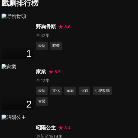
戲劇排行榜
第7集
野狗骨頭
8.6
47
分鐘
全32集
愛情
時裝
1
第8集
47
分鐘
家業
8.9
全42集
第9集
愛情
文化
家庭
商戰
小說改編
47
分鐘
2
古裝
第10集
47
分鐘
昭陽公主
8.4
更新至第14集