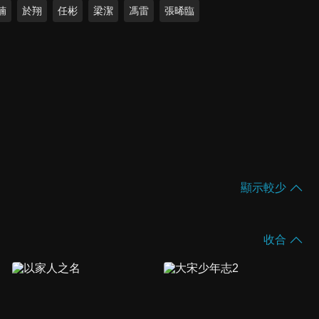
楠
於翔
任彬
梁潔
馮雷
張晞臨
顯示較少
收合