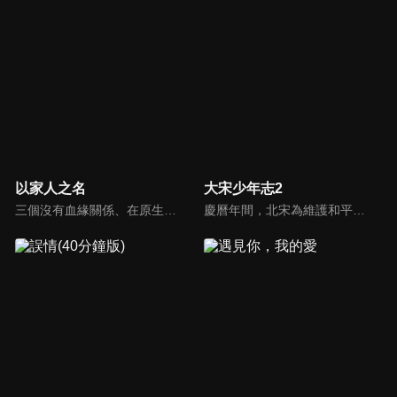
以家人之名
大宋少年志2
三個沒有血緣關係、在原生家庭遭遇過不同傷痛的孩子，機緣巧合下成為了兄妹。大哥凌霄（宋威龍）、二哥賀子秋（張新成）、妹妹李尖尖（譚松韻）在兩個爸爸的撫養下相互扶持成長…
慶曆年間，北宋為維護和平與安定，借秘閣之名培訓少年暗探。經過嚴密的選拔，聰慧的元仲辛、美貌機敏的趙簡、從不殺生的小景、絕不説謊的王寬、不愛交流的薛映、性格開朗的韋原，六位少年組成了秘閣第七齋。在經歷了一次次生死相交的任務後，懵懂的少年們逐漸成長，他們用熱血和忠誠，為守護大宋獻身。