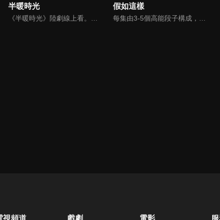
半暖時光
假如這樣
《半暖時光》陸劇線上看。陽光帥氣的沈侯（楊旭文）和品學兼優的顏曉晨（許齡月）一見鍾情，卻又因捲入一件過去的秘密被揭露而難以相守。在顏曉晨最脆弱的時候，程致遠（付辛博）的出現讓顏曉晨感到温暖，然而沈侯再次回來之時，卻帶來更大的秘密…
每集由3-5個高能段子構成，每個段子所有的人物和事物都要遵循一個設定的概念，去完成所有的行為和會話，反之所有發生的一切要服務於這個概念，乍一看或多或少有些反常規，但又都是認認真真的存在並且。
電視頻道
戲劇
電影
服