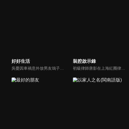
好好生活
裝腔啟示錄
吳憂因車禍意外放男友鴿子慘遭分手，而同樣在這場車禍中喪命的是雅曼生物科技總裁何西亞的未婚妻陸芸。吳憂分手後寄情於工作，投入新職場認識了陸芸的妹妹陸蔓，成為了閨蜜。在公事上與何西亞有了合作，不打不相識的這對歡喜冤家，好不容易發展成為戀人, 此時發現陸芸在他們之間串連起來的緣分…
初級律師唐影在上海紅圈律所工作，意外結識了合作方許子詮。雖然二人暗生情愫，卻始終沒有勇氣直面真實的情感。許子詮面對富豪馬其遠對唐影的追求，終於確定自己早已喜歡上了唐影。與此同時，唐影正面臨著同事的排擠和父母突襲來滬的雙重壓力。