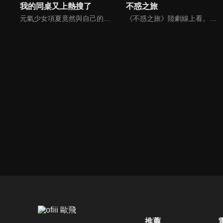
我的同桌又上熱搜了
不惑之旅
元氣少女項夏竟然與自己的偶像、高冷學霸靳韓成為同班同學，甚至就坐在隔壁。而項夏的「粉絲」屬性卻給靳韓造成了一系列的困擾。啼笑皆非的校園生活，靳韓逐步對項夏有所改觀，在這單純美好的青春裡，二人共同進步，雙向奔赴，互相成為對方的「偶像」…
《不惑之旅》陸劇線上看。中學教師簡單辭去教職來到北京，準備和未婚夫成婚，為了分擔生活壓力，她找到書商馬列文的女兒家教工作。婚期將近，簡單卻發現未婚夫早已移情別戀，馬列文的點醒之下，拒絕了委曲求全的婚姻。在生活的挑戰面前，二人彼此鼓勵，最終決定攜手前行，發現原來幸福可以很簡單。
推薦