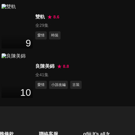
第20集
47
分鐘
雙軌
8.6
全29集
愛情
時裝
第21集
9
47
分鐘
良陳美錦
8.8
第22集
全41集
47
分鐘
愛情
小說改編
古裝
10
第23集
47
分鐘
第24集
務條款
聯絡客服
ofiii lt’s all free