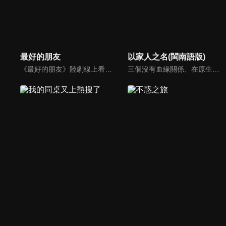
最好的朋友
以家人之名(閩南語版)
《最好的朋友》陸劇線上看。劇情描述大一新生邵年（徐新馳）因誤會與林肖（陳沐）結識。憂鬱男孩武鳴昊（王一鈞）擊中了謝婷楓（王悅伊）的少女心，看似善解人意的他，似乎對誰都帶有禮貌的疏離感。在一場場鬧劇中，這些同學逐漸成為惺惺相惜的朋友，開始了一段溫暖又美好的大學生活。
三個沒有血緣關係、在原生家庭遭遇過不同傷痛的孩子，機緣巧合下成為了兄妹。大哥凌霄（宋威龍）、二哥賀子秋（張新成）、妹妹李尖尖（譚松韻）在兩個爸爸的撫養下相互扶持成長…