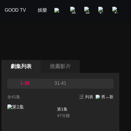
GOOD TV
娛樂
美食旅遊
新聞政論
汽車
劇集列表
推薦影片
1-30
31-41
全41集
列表
舊→新
第1集
47
分鐘