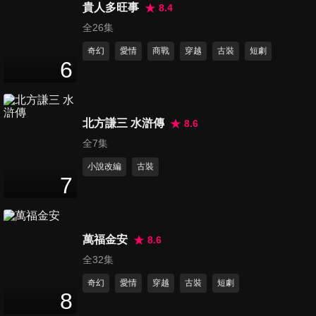
47
分鐘
貴人多旺事
8.4
全26集
奇幻
愛情
商戰
穿越
古裝
短劇
第16集
6
47
分鐘
北方謙三 水滸傳
8.6
第17集
47
分鐘
全7集
小說改編
古裝
7
第18集
47
分鐘
萬福金安
8.6
全32集
第19集
奇幻
愛情
穿越
古裝
短劇
47
分鐘
8