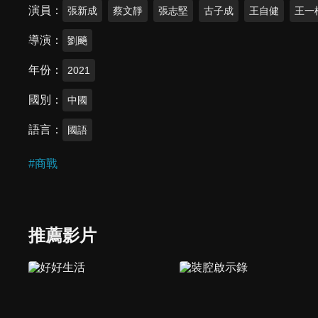
演員
張新成
蔡文靜
張志堅
古子成
王自健
王一
導演
劉飈
年份
2021
國別
中國
語言
國語
#
商戰
推薦影片