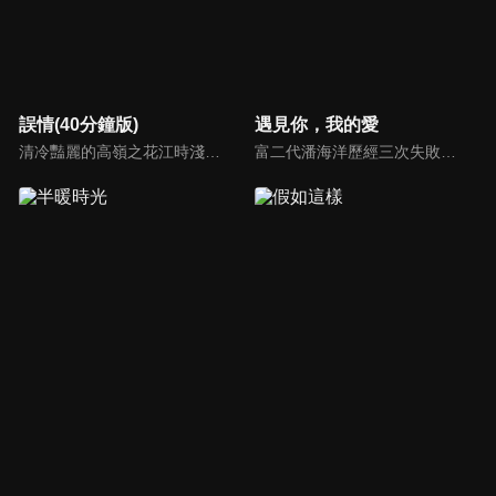
誤情(40分鐘版)
遇見你，我的愛
清冷豔麗的高嶺之花江時淺在遭受霸淩、暴力等一系列事件後，華麗蛻變逆襲歸來，用一場精心策劃強勢開啟自己的復仇之路，最終收穫內心救贖與愛情的故事。
富二代潘海洋歷經三次失敗婚姻，認為金錢阻礙愛情。唯第一任妻子陸雪怡真心待他。好友伊軒勸他隱藏身份。他在酒吧對芭蕾舞演員韓夢瑤一見鍾情。便化身業務經理與她相戀。熱戀中潘海洋決定娶韓夢瑤，卻在婚前發現韓夢瑤三年前曾是自己公司員工，進而揭開伊軒與韓夢瑤為還債設局圖謀他財產的陰謀...