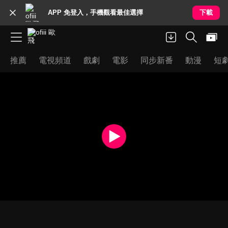
APP 免登入，手機觀看最佳選擇
下載
推薦
電視頻道
戲劇
電影
同步新番
動漫
短