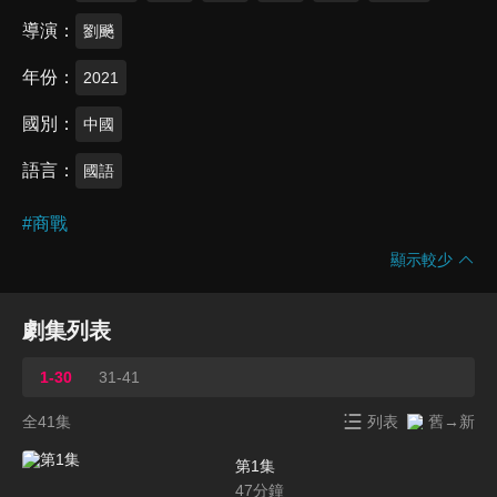
導演
劉飈
年份
2021
國別
中國
語言
國語
#
商戰
顯示較少
劇集列表
1-30
31-41
全41集
列表
舊→新
第1集
47
分鐘