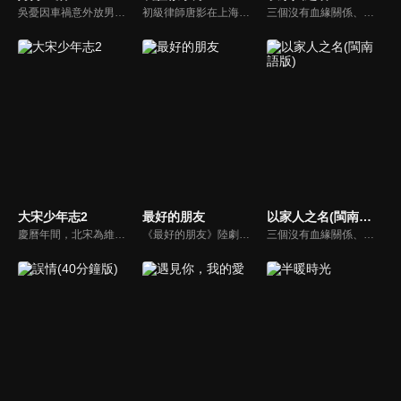
吳憂因車禍意外放男友鴿子慘遭分手，而同樣在這場車禍中喪命的是雅曼生物科技總裁何西亞的未婚妻陸芸。吳憂分手後寄情於工作，投入新職場認識了陸芸的妹妹陸蔓，成為了閨蜜。在公事上與何西亞有了合作，不打不相識的這對歡喜冤家，好不容易發展成為戀人, 此時發現陸芸在他們之間串連起來的緣分…
初級律師唐影在上海紅圈律所工作，意外結識了合作方許子詮。雖然二人暗生情愫，卻始終沒有勇氣直面真實的情感。許子詮面對富豪馬其遠對唐影的追求，終於確定自己早已喜歡上了唐影。與此同時，唐影正面臨著同事的排擠和父母突襲來滬的雙重壓力。
三個沒有血緣關係、在原生家庭遭遇過不同傷痛的孩子，機緣巧合下成為了兄妹。大哥凌霄（宋威龍）、二哥賀子秋（張新成）、妹妹李尖尖（譚松韻）在兩個爸爸的撫養下相互扶持成長…
大宋少年志2
最好的朋友
以家人之名(閩南語版)
慶曆年間，北宋為維護和平與安定，借秘閣之名培訓少年暗探。經過嚴密的選拔，聰慧的元仲辛、美貌機敏的趙簡、從不殺生的小景、絕不説謊的王寬、不愛交流的薛映、性格開朗的韋原，六位少年組成了秘閣第七齋。在經歷了一次次生死相交的任務後，懵懂的少年們逐漸成長，他們用熱血和忠誠，為守護大宋獻身。
《最好的朋友》陸劇線上看。劇情描述大一新生邵年（徐新馳）因誤會與林肖（陳沐）結識。憂鬱男孩武鳴昊（王一鈞）擊中了謝婷楓（王悅伊）的少女心，看似善解人意的他，似乎對誰都帶有禮貌的疏離感。在一場場鬧劇中，這些同學逐漸成為惺惺相惜的朋友，開始了一段溫暖又美好的大學生活。
三個沒有血緣關係、在原生家庭遭遇過不同傷痛的孩子，機緣巧合下成為了兄妹。大哥凌霄（宋威龍）、二哥賀子秋（張新成）、妹妹李尖尖（譚松韻）在兩個爸爸的撫養下相互扶持成長…