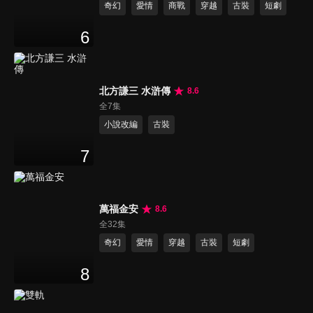
奇幻
愛情
商戰
穿越
古裝
短劇
6
北方謙三 水滸傳
8.6
全7集
小說改編
古裝
7
萬福金安
8.6
全32集
奇幻
愛情
穿越
古裝
短劇
8