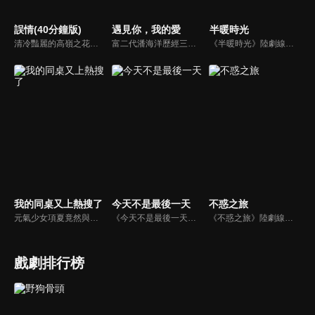
誤情(40分鐘版)
遇見你，我的愛
半暖時光
清冷豔麗的高嶺之花江時淺在遭受霸淩、暴力等一系列事件後，華麗蛻變逆襲歸來，用一場精心策劃強勢開啟自己的復仇之路，最終收穫內心救贖與愛情的故事。
富二代潘海洋歷經三次失敗婚姻，認為金錢阻礙愛情。唯第一任妻子陸雪怡真心待他。好友伊軒勸他隱藏身份。他在酒吧對芭蕾舞演員韓夢瑤一見鍾情。便化身業務經理與她相戀。熱戀中潘海洋決定娶韓夢瑤，卻在婚前發現韓夢瑤三年前曾是自己公司員工，進而揭開伊軒與韓夢瑤為還債設局圖謀他財產的陰謀...
《半暖時光》陸劇線上看。陽光帥氣的沈侯（楊旭文）和品學兼優的顏曉晨（許齡月）一見鍾情，卻又因捲入一件過去的秘密被揭露而難以相守。在顏曉晨最脆弱的時候，程致遠（付辛博）的出現讓顏曉晨感到温暖，然而沈侯再次回來之時，卻帶來更大的秘密…
我的同桌又上熱搜了
今天不是最後一天
不惑之旅
元氣少女項夏竟然與自己的偶像、高冷學霸靳韓成為同班同學，甚至就坐在隔壁。而項夏的「粉絲」屬性卻給靳韓造成了一系列的困擾。啼笑皆非的校園生活，靳韓逐步對項夏有所改觀，在這單純美好的青春裡，二人共同進步，雙向奔赴，互相成為對方的「偶像」…
《今天不是最後一天》陸劇線上看。長期宅居的廢柴米蟲打算在河邊結束自己一無是處的人生，卻因為意外救了一個溺水的女孩知了而打斷了計劃。幾天後的一場意外，更是讓兩人踏上了劫數橫生的逃亡之路。一系列匪夷所思的遭遇把他們的命運糾纏在一起…
《不惑之旅》陸劇線上看。中學教師簡單辭去教職來到北京，準備和未婚夫成婚，為了分擔生活壓力，她找到書商馬列文的女兒家教工作。婚期將近，簡單卻發現未婚夫早已移情別戀，馬列文的點醒之下，拒絕了委曲求全的婚姻。在生活的挑戰面前，二人彼此鼓勵，最終決定攜手前行，發現原來幸福可以很簡單。
戲劇排行榜