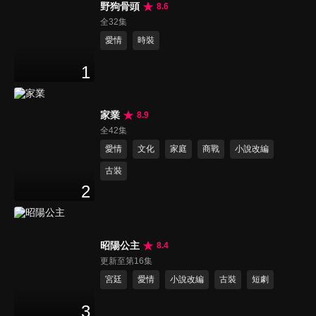
野狗骨頭
8.6
全32集
愛情
時裝
1
家業
8.9
全42集
愛情
文化
家庭
商戰
小說改編
古裝
2
昭陽公主
8.4
更新至第16集
宮廷
愛情
小說改編
古裝
短劇
3