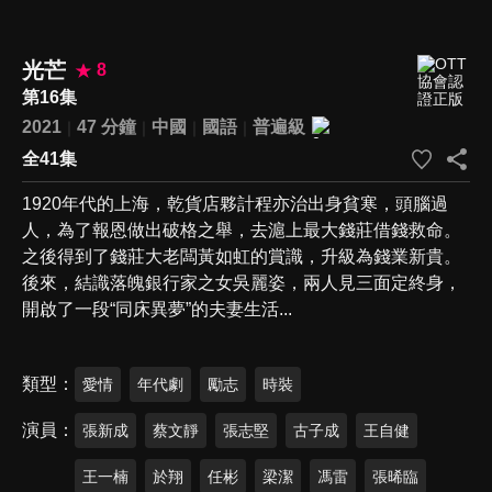
光芒
8
第16集
2021
47 分鐘
中國
國語
普遍級
全41集
1920年代的上海，乾貨店夥計程亦治出身貧寒，頭腦過
人，為了報恩做出破格之舉，去滬上最大錢莊借錢救命。
之後得到了錢莊大老闆黃如虹的賞識，升級為錢業新貴。
後來，結識落魄銀行家之女吳麗姿，兩人見三面定終身，
開啟了一段“同床異夢”的夫妻生活...
類型
愛情
年代劇
勵志
時裝
演員
張新成
蔡文靜
張志堅
古子成
王自健
王一楠
於翔
任彬
梁潔
馮雷
張晞臨