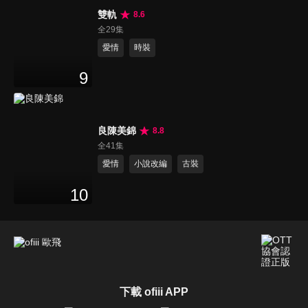
雙軌
8.6
全29集
愛情
時裝
9
良陳美錦
8.8
全41集
愛情
小說改編
古裝
10
下載 ofiii APP