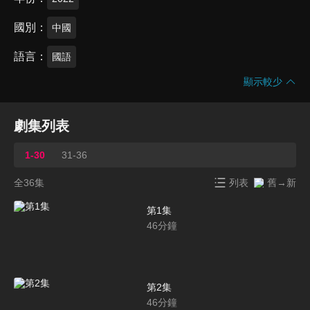
國別
中國
語言
國語
顯示較少
劇集列表
1-30
31-36
全36集
列表
舊→新
第1集
46
分鐘
第2集
46
分鐘