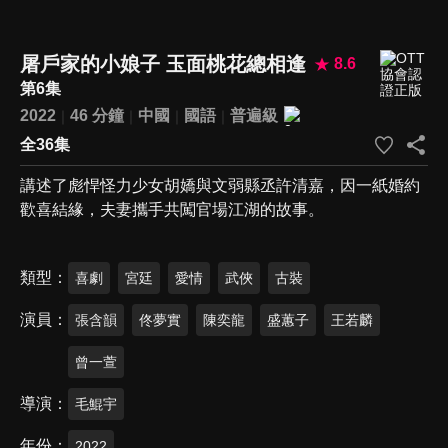
屠戶家的小娘子 玉面桃花總相逢
8.6
第6集
2022
46 分鐘
中國
國語
普遍級
全36集
講述了彪悍怪力少女胡嬌與文弱縣丞許清嘉，因一紙婚約
歡喜結緣，夫妻攜手共闖官場江湖的故事。
類型
喜劇
宮廷
愛情
武俠
古裝
演員
張含韻
佟夢實
陳奕龍
盛蕙子
王若麟
曾一萱
導演
毛鯤宇
年份
2022