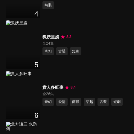
時裝
4
狐妖皇嫂
8.2
全24集
奇幻
古裝
短劇
5
貴人多旺事
8.4
全26集
奇幻
愛情
商戰
穿越
古裝
短劇
6