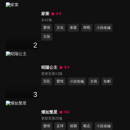
家業
8.9
全42集
愛情
文化
家庭
商戰
小說改編
古裝
2
昭陽公主
8.4
更新至第13集
宮廷
愛情
小說改編
古裝
短劇
3
燦如繁星
9.6
更新至第26集
愛情
足球
校園
勵志
小說改編