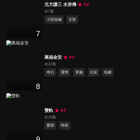
北方謙三 水滸傳
8.6
全7集
小說改編
古裝
7
萬福金安
8.6
全32集
奇幻
愛情
穿越
古裝
短劇
8
雙軌
8.6
全29集
愛情
時裝
9