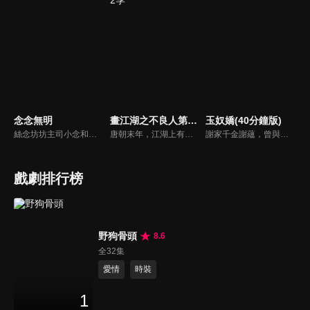
念念無明
畫江湖之不良人第2季
玉奴嬌(40分鐘版)
絲念坊坊主司小念和仁安堂郎中晏無明，表面是花陵城中令人羨豔的一對佳偶，但實際上兩人卻是隱藏身份的江湖頂級女殺手和朝廷暗衛營今嵬司的指揮使。這天，司小念和晏無明同時收到任務，一個要暗殺世子，而另一個則是保護世子。恩愛的夫妻卻站在了彼此的對立面，而更大的陰謀也在逐漸顯現...
唐朝末年，江湖上有個傳説，屬於神秘組織不良人的龍泉劍上隱藏着一個天大的秘密。一個名叫李星雲的神秘孤兒，偶然得到了傳説中的龍泉劍。如此一來，李星雲和龍泉劍引起了包括玄冥教、通文館、幻音坊和天師府等諸多門派的覬覦...
謝家千金謝蘊，曾與殷稷相識相愛，卻被誤會為背叛殷稷轉嫁齊王的始亂終棄之人。殷稷登上王位後，開啟了謝蘊地獄般的宮廷生活。謝蘊在與殷稷的愛恨糾葛中依然守住本心，兩人攜手粉碎了逆賊的陰謀。
戲劇排行榜
野狗骨頭
8.6
全32集
愛情
時裝
1