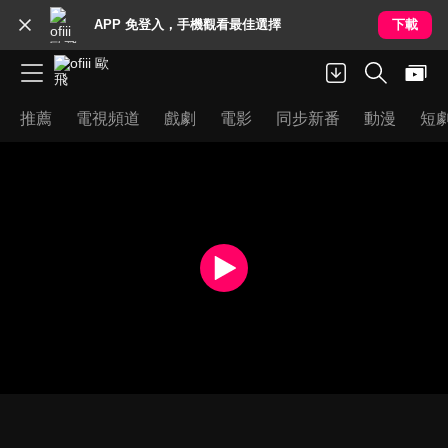
APP 免登入，手機觀看最佳選擇
下載
推薦
電視頻道
戲劇
電影
同步新番
動漫
短