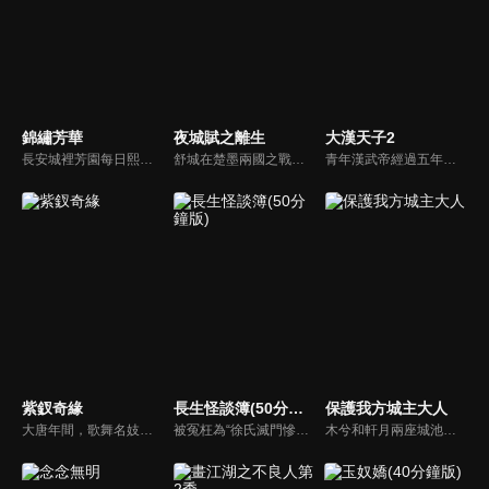
錦繡芳華
夜城賦之離生
大漢天子2
長安城裡芳園每日熙來攘往，門庭若市，即便屢遭縣主李幼貞掣肘，依舊屹立不倒。萬國來朝時，芳園之主何惟芳臨危受命，於風雪中盛放牡丹，盡顯國色芳華，一時聲名大噪。經商致富之夢眼看就要成真，卻又突聞母親去世真相，對當下所為頓生迷茫，行商前路未卜。一次意外遇險，讓何惟芳豁然開朗，徹悟商人大義，轉以實業利民，教授百姓立業，創辦平價醫藥館“悟庸堂"造福萬民。同時暗中助力花鳥使蔣長揚與聖人，對抗意圖造反的寧王，重振國風。蔣長揚終與何惟芳心意互通，卻又不得不為大業而死。何惟芳決意要繼續實現二人共同的家國理想，她一邊行商濟民，一邊暗中籌措兵馬，欲助聖人捲土重來。生死關頭蔣長揚踏血而歸，與何惟芳所助河東軍並肩作戰，最終大敗寧王。諸事落定，國泰民安，牡丹芳飄萬里，春耕大地。
舒城在楚墨兩國之戰中落敗，並成為了墨國五皇女莫茴的魂器。失去自我意識的舒城跟隨姐姐莫茹回到墨國，面對失而復得的妹妹，莫茹欣喜又憂慮。為了保護親人和國家她棄醫從戎，甚至為了保護莫茴不惜被砍掉一條手臂，然而這一切都阻擋不了局勢的動盪不安...
青年漢武帝經過五年執政，平息後宮勢力、抗拒外患入侵、粉碎政變陰謀，坐穩了皇帝寶座，正是開展雄才大略之時。能臣汲黯受到賞識，並引薦另一位奇才主父偃，漢武帝視其張固再世，委以重任。國力強盛使漢武帝屢屢北伐外族，只是規模巨大的戰爭使漢室逐漸捉襟見肘，諸侯勢力蠢蠢欲動。
紫釵奇緣
長生怪談簿(50分鐘版)
保護我方城主大人
大唐年間，歌舞名妓霍小玉、風流俠客納蘭東、書香才子李益和巾幗紅顏盧靖瀾為首的風騷人物，彼此錯綜複雜的命運與感情糾葛。一場指腹為婚的誤會，造成浪漫卻無果的錯點鴛鴦，他們在階級差異與強權壓迫中勇於追求真愛，在宮廷權謀與世俗現實的拉扯中身不由己地被推向命運的叉路...
被冤枉為“徐氏滅門慘案”兇手的主人公在多年後深陷倖存者的複仇圈套，成功說服其共同對抗真兇，並找出真相的故事。整個故事發生在一個荒山客棧，眾人鬥智斗勇，一步步揭開每個人的秘密，還原案件本來面目。
木兮和軒月兩座城池世代交惡，試圖吞併彼此。木兮城老城主只得一女葉昭南。老城主便秘密隱藏了女兒的性別，從小命昭南女扮男裝，即便繼承了城主，也始終以男兒身示人。一次意外，葉昭南墜崖，陰差陽錯，遇到了軒月城城主柳軒冥，從此開啟了一段奇妙的命運。