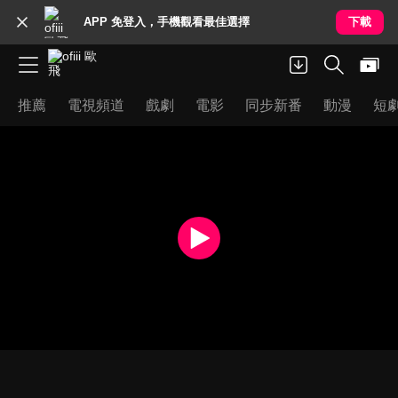
APP 免登入，手機觀看最佳選擇
下載
推薦
電視頻道
戲劇
電影
同步新番
動漫
短