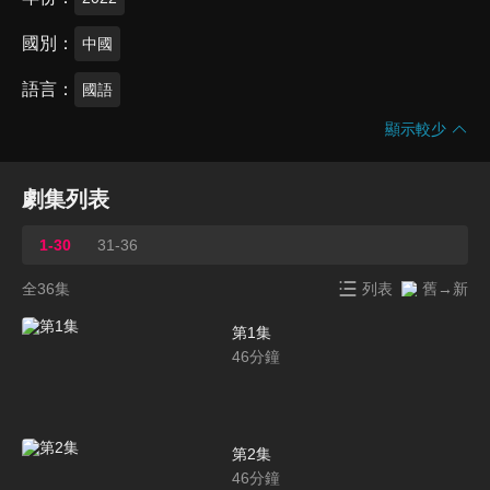
國別
中國
語言
國語
顯示較少
劇集列表
1-30
31-36
全36集
列表
舊→新
第1集
46
分鐘
第2集
46
分鐘