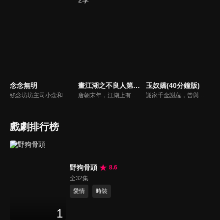
念念無明
畫江湖之不良人第2季
玉奴嬌(40分鐘版)
絲念坊坊主司小念和仁安堂郎中晏無明，表面是花陵城中令人羨豔的一對佳偶，但實際上兩人卻是隱藏身份的江湖頂級女殺手和朝廷暗衛營今嵬司的指揮使。這天，司小念和晏無明同時收到任務，一個要暗殺世子，而另一個則是保護世子。恩愛的夫妻卻站在了彼此的對立面，而更大的陰謀也在逐漸顯現...
唐朝末年，江湖上有個傳説，屬於神秘組織不良人的龍泉劍上隱藏着一個天大的秘密。一個名叫李星雲的神秘孤兒，偶然得到了傳説中的龍泉劍。如此一來，李星雲和龍泉劍引起了包括玄冥教、通文館、幻音坊和天師府等諸多門派的覬覦...
謝家千金謝蘊，曾與殷稷相識相愛，卻被誤會為背叛殷稷轉嫁齊王的始亂終棄之人。殷稷登上王位後，開啟了謝蘊地獄般的宮廷生活。謝蘊在與殷稷的愛恨糾葛中依然守住本心，兩人攜手粉碎了逆賊的陰謀。
戲劇排行榜
野狗骨頭
8.6
全32集
愛情
時裝
1