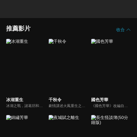
推薦影片
收合
冰湖重生
千秋令
國色芳華
冰湖之戰，諸葛玥和楚喬落入冰湖，楚喬被燕洵所救，得知諸葛玥已死，她尋機刺殺燕洵，為諸葛玥報仇。楚喬在卞唐幾次三番受到一位神秘男子的幫助，她有種似曾相識的感覺，不禁懷疑諸葛玥還活著。燕洵變本加厲，掀起四國紛亂。最終，楚喬能否平定天下並再與諸葛玥重聚？
劇情講述火鳳重生之身的鳳離雪，與轉世千年的蜀山少掌門墨霄，因命運交織走上道派殊途的故事。​鳳離雪身懷神秘力量，墨霄則肩負蜀山重任，兩人在愛與宿命之間掙扎，揭示前世今生的恩怨情仇。​劇情融合仙俠、愛情與命運轉折，展現一段跨越千年的深情糾葛。
《國色芳華》改編自閱文集團旗下起點讀書作家意千重的同名小說，故事講述了商戶之女何惟芳，在“天下第一貪官”蔣長揚的協助下，從只有利益交換的婚姻中和離出戶。而後，何惟芳來到長安，憑藉培育稀世牡丹的高超技能和過人的經商頭腦與蔣長揚組成匠人與投資人組合，帶領一眾命運坎坷的女性開啟了創業之路。