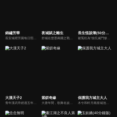
錦繡芳華
夜城賦之離生
長生怪談簿(50分鐘版)
長安城裡芳園每日熙來攘往，門庭若市，即便屢遭縣主李幼貞掣肘，依舊屹立不倒。萬國來朝時，芳園之主何惟芳臨危受命，於風雪中盛放牡丹，盡顯國色芳華，一時聲名大噪。經商致富之夢眼看就要成真，卻又突聞母親去世真相，對當下所為頓生迷茫，行商前路未卜。一次意外遇險，讓何惟芳豁然開朗，徹悟商人大義，轉以實業利民，教授百姓立業，創辦平價醫藥館“悟庸堂"造福萬民。同時暗中助力花鳥使蔣長揚與聖人，對抗意圖造反的寧王，重振國風。蔣長揚終與何惟芳心意互通，卻又不得不為大業而死。何惟芳決意要繼續實現二人共同的家國理想，她一邊行商濟民，一邊暗中籌措兵馬，欲助聖人捲土重來。生死關頭蔣長揚踏血而歸，與何惟芳所助河東軍並肩作戰，最終大敗寧王。諸事落定，國泰民安，牡丹芳飄萬里，春耕大地。
舒城在楚墨兩國之戰中落敗，並成為了墨國五皇女莫茴的魂器。失去自我意識的舒城跟隨姐姐莫茹回到墨國，面對失而復得的妹妹，莫茹欣喜又憂慮。為了保護親人和國家她棄醫從戎，甚至為了保護莫茴不惜被砍掉一條手臂，然而這一切都阻擋不了局勢的動盪不安...
被冤枉為“徐氏滅門慘案”兇手的主人公在多年後深陷倖存者的複仇圈套，成功說服其共同對抗真兇，並找出真相的故事。整個故事發生在一個荒山客棧，眾人鬥智斗勇，一步步揭開每個人的秘密，還原案件本來面目。
大漢天子2
紫釵奇緣
保護我方城主大人
青年漢武帝經過五年執政，平息後宮勢力、抗拒外患入侵、粉碎政變陰謀，坐穩了皇帝寶座，正是開展雄才大略之時。能臣汲黯受到賞識，並引薦另一位奇才主父偃，漢武帝視其張固再世，委以重任。國力強盛使漢武帝屢屢北伐外族，只是規模巨大的戰爭使漢室逐漸捉襟見肘，諸侯勢力蠢蠢欲動。
大唐年間，歌舞名妓霍小玉、風流俠客納蘭東、書香才子李益和巾幗紅顏盧靖瀾為首的風騷人物，彼此錯綜複雜的命運與感情糾葛。一場指腹為婚的誤會，造成浪漫卻無果的錯點鴛鴦，他們在階級差異與強權壓迫中勇於追求真愛，在宮廷權謀與世俗現實的拉扯中身不由己地被推向命運的叉路...
木兮和軒月兩座城池世代交惡，試圖吞併彼此。木兮城老城主只得一女葉昭南。老城主便秘密隱藏了女兒的性別，從小命昭南女扮男裝，即便繼承了城主，也始終以男兒身示人。一次意外，葉昭南墜崖，陰差陽錯，遇到了軒月城城主柳軒冥，從此開啟了一段奇妙的命運。