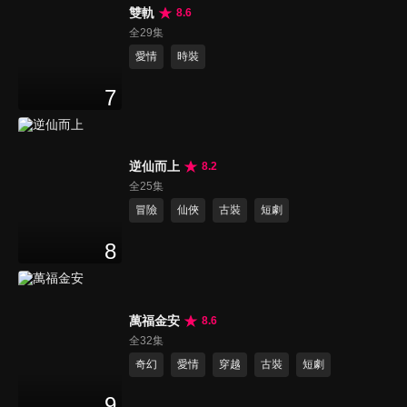
雙軌
8.6
全29集
愛情
時裝
7
逆仙而上
8.2
全25集
冒險
仙俠
古裝
短劇
8
萬福金安
8.6
全32集
奇幻
愛情
穿越
古裝
短劇
9