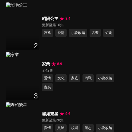
昭陽公主
8.4
更新至第16集
宮廷
愛情
小說改編
古裝
短劇
2
家業
8.9
全42集
愛情
文化
家庭
商戰
小說改編
古裝
3
燦如繁星
9.6
更新至第28集
愛情
足球
校園
勵志
小說改編