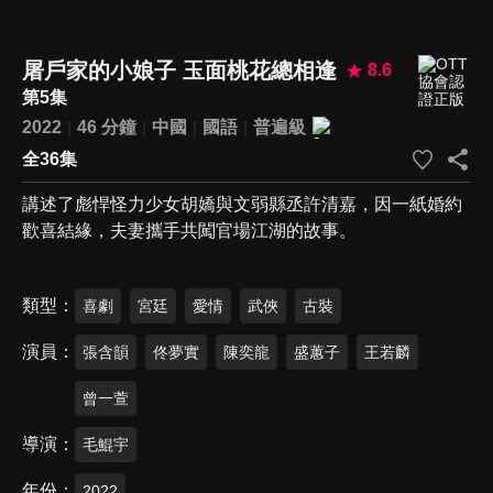
屠戶家的小娘子 玉面桃花總相逢
8.6
第5集
2022
46 分鐘
中國
國語
普遍級
全36集
講述了彪悍怪力少女胡嬌與文弱縣丞許清嘉，因一紙婚約
歡喜結緣，夫妻攜手共闖官場江湖的故事。
類型
喜劇
宮廷
愛情
武俠
古裝
演員
張含韻
佟夢實
陳奕龍
盛蕙子
王若麟
曾一萱
導演
毛鯤宇
年份
2022