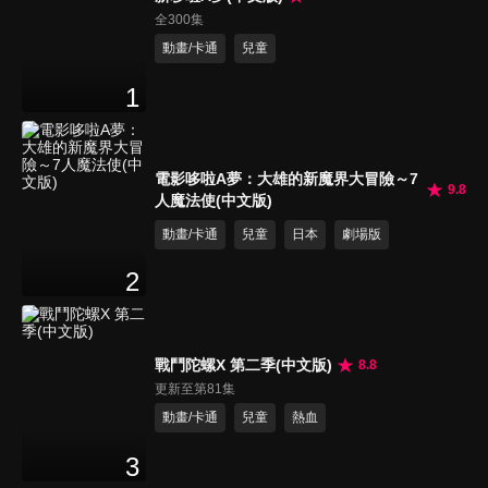
全300集
動畫/卡通
兒童
1
電影哆啦A夢：大雄的新魔界大冒險～7
9.8
人魔法使(中文版)
動畫/卡通
兒童
日本
劇場版
2
戰鬥陀螺X 第二季(中文版)
8.8
更新至第81集
動畫/卡通
兒童
熱血
3