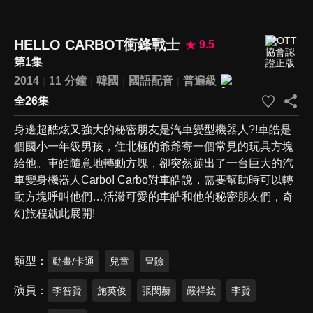
HELLO CARBOT衝鋒戰士
9.5
第1集
2014
11 分鐘
韓國
國語配音
普遍級
全26集
身邊超酷炫又強大的秘密朋友是汽車變型機器人?!車皓是
個國小一年級男孩，住北極的爺爺寄一個常見的玩具方塊
給他。車皓隨意地轉動方塊，卻突然蹦出了一台巨大的汽
車變身機器人Carbo! Carbo對車皓說，需要幫助時可以轉
動方塊呼叫他們…活潑可愛的車皓和他的秘密朋友們，奇
幻旅程就此展開!
類型
動畫/卡通
兒童
冒險
演員
李智賢
施英俊
張閔赫
嚴祥鉉
李賢