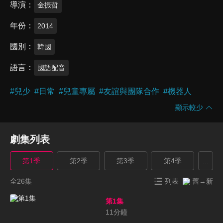
導演
金振哲
年份
2014
國別
韓國
語言
國語配音
#
兒少
#
日常
#
兒童專屬
#
友誼與團隊合作
#
機器人
顯示較少
劇集列表
第1季
第2季
第3季
第4季
...
全26集
列表
舊→新
第1集
11
分鐘