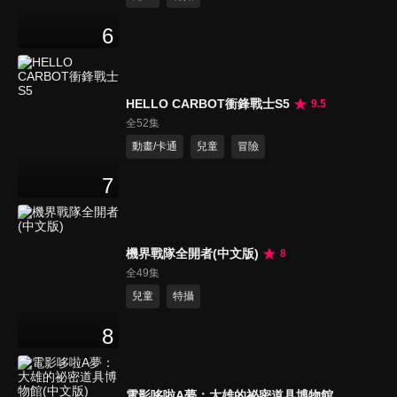
6
HELLO CARBOT衝鋒戰士S5
9.5
全52集
動畫/卡通
兒童
冒險
7
機界戰隊全開者(中文版)
8
全49集
兒童
特攝
8
電影哆啦A夢：大雄的祕密道具博物館