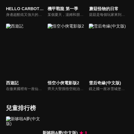
HELLO CARBOT衝鋒戰士S4
機甲戰龍 第一季
蘑菇怪物的日常
身邊超酷炫又強大的秘密朋友是汽車變型機器人?!車皓是個國小一年級男孩，住北極的爺爺寄一個常見的玩具方塊給他。車皓隨意地轉動方塊，卻突然蹦出了一台巨大的汽車變身機器人Carbo! Carbo對車皓說，需要幫助時可以轉動方塊呼叫他們…活潑可愛的車皓和他的秘密朋友們，奇幻旅程就此展開!
某個夏天，湯姆和朋友們找到一個棋盤遊戲 每擲一次骰子，就會打開通往恐龍世界的大門！ 而在這個世界中，邪惡的尼斯龍正展開破壞行動！ 當恐龍世界面臨危機，湯姆與他的夥伴們要如何拯救人類與恐龍呢？
菇菇是每個玩家來到遊戲世界裡的第一個決鬥對象，玩家必須打敗菇菇才能得到升級的機會。可是渺小的菇菇也有自己的目標啊！為了生存，它究竟要經過什麼樣的磨練，迎接每一次的挑戰，並且反敗為勝呢！？
西遊記
悟空小俠電影版2
雪后奇緣(中文版)
在傲來國裡有一座仙山叫做花果山，這個有趣的故事就是從這個地方開始的呦！在那高高的花果山上有一塊很奇妙的仙石，它每天接受著天地靈氣與日月的精華，漸漸地在這顆仙石的裡面就孕育出了一個生命。
齊天大聖孫悟空統治並保衛著這個世界，直到牛魔王來襲並試圖摧毀一切阻擋牠的事物。孫悟空將牛魔王封印於山中後便乘著觔斗雲消失，而世界從此太平，並逐漸發展成一座現代化的都市「萬千城」。五百年後，一位平凡的麵店外送員齊小天找到了被遺忘已久的金箍棒，成為天選之人，一個全新的傳奇就此誕生。
鏡之國一座冰雪城堡，冰雪女王警告女兒艾拉神祕封印下住著邪惡的冰雪妖魔。山精旅行家來到冰雪城堡探險，卻意外打開封印，釋放出邪惡冰雪妖魔不僅擾亂鏡之國和人類世界。艾拉和山精一起尋找冒險家凱和格爾達，只有他們能幫助對付冰雪妖魔。究竟他們能否擊敗這些冰雪妖魔，解除鏡之國和人類世界的危機？
兒童排行榜
新哆啦A夢(中文版)
9