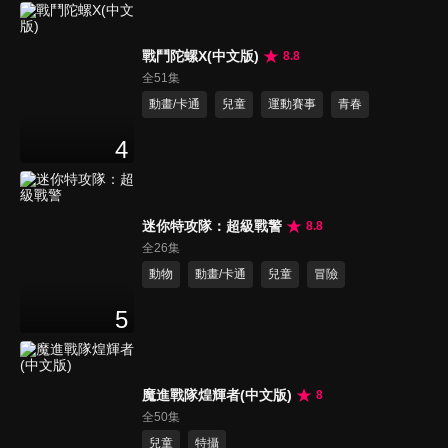
戰鬥陀螺X(中文版)
8.8
全51集
動畫/卡通
兒童
運動賽事
青春
4
迷你特攻隊：超級戰警
8.8
全26集
動物
動畫/卡通
兒童
冒險
5
魔進戰隊煌輝者(中文版)
8
全50集
兒童
特攝