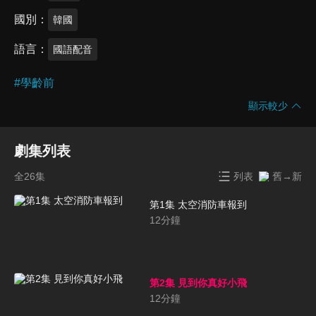
國別
韓國
語言
國語配音
#
學齡前
顯示較少
劇集列表
全26集
列表
舊→新
第1集 太空消防車報到
12
分鐘
第2集 見到你真好小飛
12
分鐘