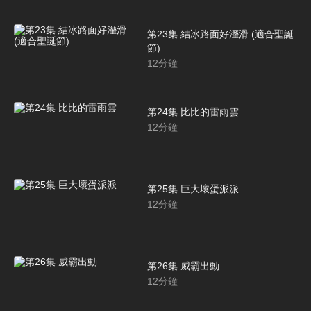
第23集 結冰路面好溼滑 (適合聖誕
節)
12
分鐘
第24集 比比的雷雨雲
12
分鐘
第25集 巨大壞蛋派派
12
分鐘
第26集 威霸出動
12
分鐘