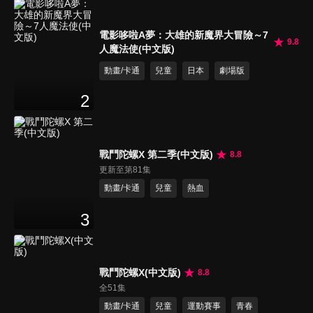
電影哆啦A夢：大雄的新魔界大冒險～7
9.8
人魔法使(中文版)
動畫/卡通
兒童
日本
劇場版
2
戰鬥陀螺X 第二季(中文版)
8.8
更新至第81集
動畫/卡通
兒童
熱血
3
戰鬥陀螺X(中文版)
8.8
全51集
動畫/卡通
兒童
運動賽事
青春