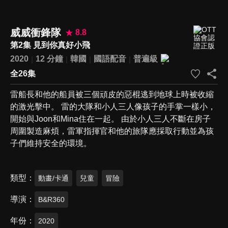
威威衝鋒隊
8.8
第2集 見到你真好小飛
2020
12 分鐘
韓國
國語配音
普遍級
全26集
雷船長和他的船員被三個頑皮的惡棍逃到地球上時被收縮
的激光擊中。 雷的大隊和小人三人像孩子的手掌一樣小，
開始與Joon和Mina住在一起。 由於小人三人不斷在房子
周圍製造麻煩，雷軍指揮官和他的旅隊應採取行動並為孩
子們維持安全的環境。
類型
動畫/卡通
兒童
冒險
導演
B&R360
年份
2020