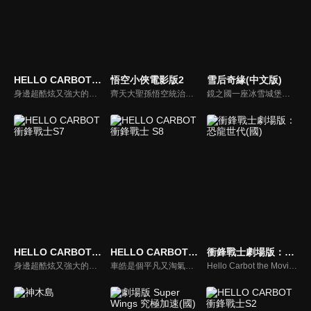
HELLO CARBOT衝鋒戰士
悟空小俠電影版2
雪后奇緣(中文版)
身邊超酷炫又強大的秘密朋友是汽車變型機器人?!車皓是個國小一年級男孩，住北極的爺爺寄一個常見的玩具方塊給他。車皓隨意地轉動方塊，卻突然蹦出了一台巨大的汽車變身機器人Carbo! Carbo對車皓說，需要幫助時可以轉動方塊呼叫他們…活潑可愛的車皓和他的秘密朋友們，奇幻旅程就此展開!
齊天大聖孫悟空統治並保衛著這個世界，直到牛魔王來襲並試圖摧毀一切阻擋牠的事物。孫悟空將牛魔王封印於山中後便乘著觔斗雲消失，而世界從此太平，並逐漸發展成一座現代化的都市「萬千城」。五百年後，一位平凡的麵店外送員齊小天找到了被遺忘已久的金箍棒，成為天選之人，一個全新的傳奇就此誕生。
鏡之國一座冰雪城堡，冰雪女王警告女兒艾拉神祕封印下住著邪惡的冰雪妖魔。山精旅行家來到冰雪城堡探險，卻意外打開封印，釋放出邪惡冰雪妖魔不僅擾亂鏡之國和人類世界。艾拉和山精一起尋找冒險家凱和格爾達，只有他們能幫助對付冰雪妖魔。究竟他們能否擊敗這些冰雪妖魔，解除鏡之國和人類世界的危機？
HELLO CARBOT衝鋒戰士S7
HELLO CARBOT衝鋒戰士 S8
衝鋒戰士劇場版：恐龍世代(國)
身邊超酷炫又強大的秘密朋友是汽車變型機器人?!車皓是個國小一年級男孩，住北極的爺爺寄一個常見的玩具方塊給他。車皓隨意地轉動方塊，卻突然蹦出了一台巨大的汽車變身機器人Carbo! Carbo對車皓說，需要幫助時可以轉動方塊呼叫他們…活潑可愛的車皓和他的秘密朋友們，奇幻旅程就此展開!
車皓是個平凡又淘氣的國小一年級男孩，有一天，住在北極的爺爺寄了一個神祕的包裹給他，但是包裹裡裝的只是個常見的玩具方塊而已。失望的車皓隨意地轉動方塊，卻突然隨著字樣，蹦出了一台巨大的汽車變身機器人–Carbo，Carbo對車皓說，在需要幫助的時候隨時可以轉動方塊呼叫他們，汽車變身機器人Carbo們的奇幻旅程就此展開!
Hello Carbot the Movie: Stone Age