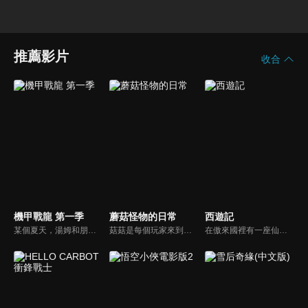
推薦影片
收合
機甲戰龍 第一季
蘑菇怪物的日常
西遊記
某個夏天，湯姆和朋友們找到一個棋盤遊戲 每擲一次骰子，就會打開通往恐龍世界的大門！ 而在這個世界中，邪惡的尼斯龍正展開破壞行動！ 當恐龍世界面臨危機，湯姆與他的夥伴們要如何拯救人類與恐龍呢？
菇菇是每個玩家來到遊戲世界裡的第一個決鬥對象，玩家必須打敗菇菇才能得到升級的機會。可是渺小的菇菇也有自己的目標啊！為了生存，它究竟要經過什麼樣的磨練，迎接每一次的挑戰，並且反敗為勝呢！？
在傲來國裡有一座仙山叫做花果山，這個有趣的故事就是從這個地方開始的呦！在那高高的花果山上有一塊很奇妙的仙石，它每天接受著天地靈氣與日月的精華，漸漸地在這顆仙石的裡面就孕育出了一個生命。