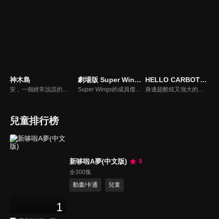
神木島
劇場版 Super Wings 究極加速(國)
HELLO CARBOT衝鋒戰士S2
安，一個經常說謊的男孩，跌入了另一個世界。在試圖找回原來的世界時，他遇到了危險，這迫使他轉變並逐漸成長。憑藉他的富有創意的頭腦，他學會了如何幫助他人。在旅途中，他不僅交了很多朋友，還得到了其他人的幫助。他能夠在大家的幫助下返回家嗎？
Super Wings的成員傑特是世界上最快的飛機，但他不只是願意送快遞。他希望像其他Super Wings隊友一樣受歡迎。當比利·威利綁架了一群無辜的人質時，傑特決定幫助人類女孩菲菲救出她母親…
身邊超酷炫又強大的秘密朋友是汽車變型機器人?!車皓是個國小一年級男孩，住北極的爺爺寄一個常見的玩具方塊給他。車皓隨意地轉動方塊，卻突然蹦出了一台巨大的汽車變身機器人Carbo! Carbo對車皓說，需要幫助時可以轉動方塊呼叫他們…活潑可愛的車皓和他的秘密朋友們，奇幻旅程就此展開!
兒童排行榜
新哆啦A夢(中文版)
9
全300集
動畫/卡通
兒童
1