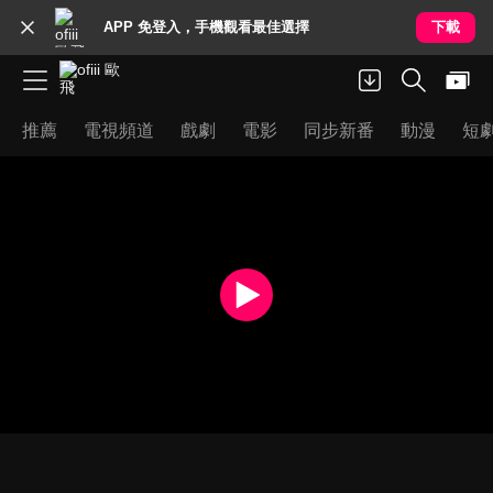
APP 免登入，手機觀看最佳選擇
下載
推薦
電視頻道
戲劇
電影
同步新番
動漫
短