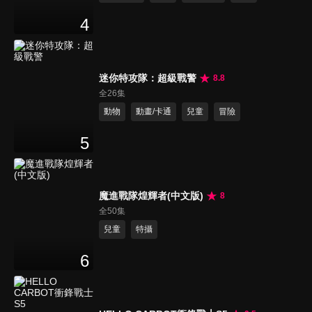
4
迷你特攻隊：超級戰警
8.8
全26集
動物
動畫/卡通
兒童
冒險
5
魔進戰隊煌輝者(中文版)
8
全50集
兒童
特攝
6