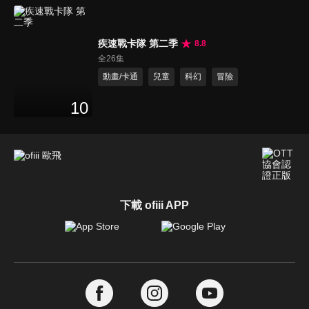
疾速戰卡隊 第二季
8.8
全26集
動畫/卡通
兒童
科幻
冒險
10
下載 ofiii APP