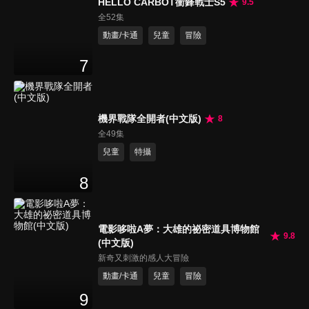
HELLO CARBOT衝鋒戰士S5
9.5
全52集
動畫/卡通
兒童
冒險
7
機界戰隊全開者(中文版)
8
全49集
兒童
特攝
8
電影哆啦A夢：大雄的祕密道具博物館
9.8
(中文版)
新奇又刺激的感人大冒險
動畫/卡通
兒童
冒險
9