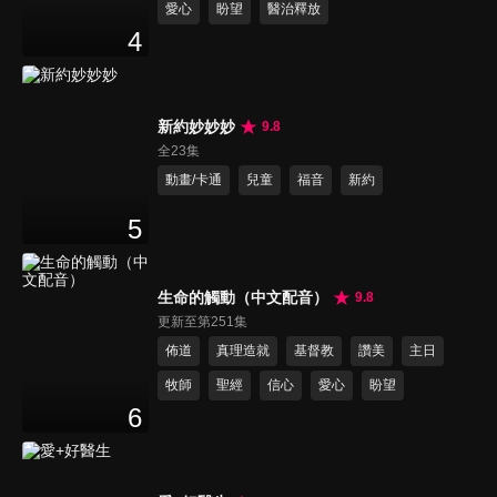
愛心
盼望
醫治釋放
4
新約妙妙妙
9.8
全23集
動畫/卡通
兒童
福音
新約
5
生命的觸動（中文配音）
9.8
更新至第251集
佈道
真理造就
基督教
讚美
主日
牧師
聖經
信心
愛心
盼望
6