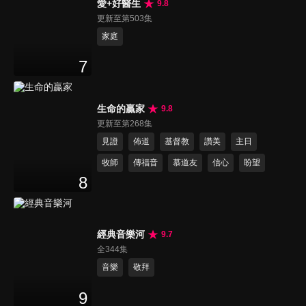
愛+好醫生
9.8
更新至第503集
家庭
7
生命的贏家
9.8
更新至第268集
見證
佈道
基督教
讚美
主日
牧師
傳福音
慕道友
信心
盼望
8
經典音樂河
9.7
全344集
音樂
敬拜
9