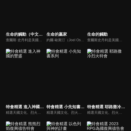
生命的觸動（中文配音）
生命的贏家
生命的觸動
查爾斯·史丹利是美國第一浸信會的主任牧師，也是In Touch Ministries的創始人，也是紐約時報暢銷書作家。
約爾·歐斯汀（Joel Osteen）綽號是「微笑的傳道者」，是美國的宣教士、電視佈道家和作家，他在美國最大的基督教會湖木教會擔任主任牧師。2004年，他的第一本書「活出美好」，首次出版就登上紐約時報暢銷書的榜首，這本書在紐約時報暢銷200多週。
查爾斯史丹利是美國第一浸信會的榮譽牧師，也是In Touch Ministries（生命的觸動）的創始人，更是紐約時報暢銷書作家。
特會精選 進入神國的豐盛
特會精選 小先知書系列
特會精選 耶路撒冷烈火特會
精選天國文化、烈火特會、超自然大能與使徒性教會等特會，幫助我們更加明白神的心意，好讓我們的生命能走在神的道路上進入命定。
精選天國文化、烈火特會、超自然大能與使徒性教會等特會，幫助我們更加明白神的心意，好讓我們的生命能走在神的道路上進入命定。
精選天國文化、烈火特會、超自然大能與使徒性教會等特會，幫助我們更加明白神的心意，好讓我們的生命能走在神的道路上進入命定。