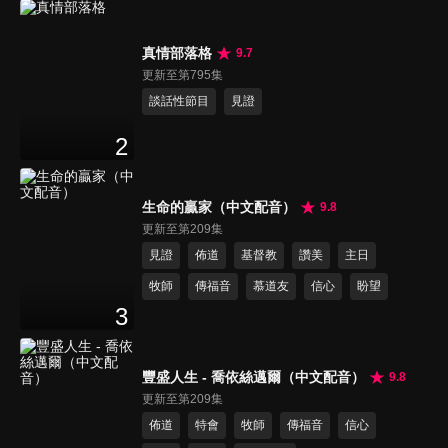
真情部落格
9.7
更新至第795集
談話性節目
見證
2
生命的贏家（中文配音）
9.8
更新至第209集
見證
佈道
基督教
讚美
主日
牧師
傳福音
慕道友
信心
盼望
3
豐盛人生 - 喬依絲邁爾（中文配音）
9.8
更新至第209集
佈道
特會
牧師
傳福音
信心