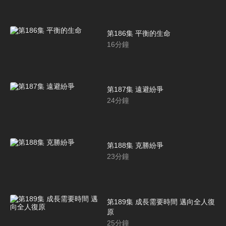
第186集 平衡的生命
16
分鐘
第187集 遠避紛爭
24
分鐘
第188集 克勝紛爭
23
分鐘
第189集 成長需要時間 邁向全人復
原
25
分鐘