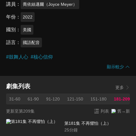
講員
喬依絲邁爾（Joyce Meyer）
年份
2022
國別
美國
語言
國語配音
#
鼓舞人心
#
核心信仰
顯示較少
劇集列表
更多
0
31-60
61-90
91-120
121-150
151-180
181-209
更新至第209集
列表
舊→新
第181集 不再懼怕（上）
25
分鐘