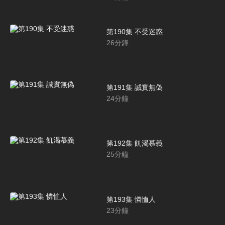
第190集 不受迷惑
26
分鐘
第191集 誠實無偽
24
分鐘
第192集 飢渴慕義
25
分鐘
第193集 憐恤人
23
分鐘