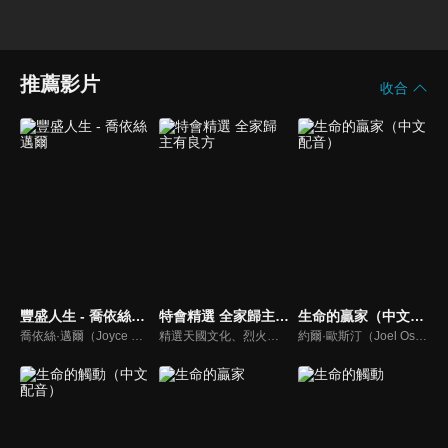
推薦影片
收合
豐盛人生 - 喬依絲邁爾
特會精選 全家歸主有良方
生命的贏家（中文配音）
喬依絲·邁爾（Joyce Meyer）講求聖經的實際應用，講道風格幽默且平易近人。她也是紐約時報暢銷書排行第一名的作家，撰寫近九十本啟發人心的書籍，包括暢銷書《心思的戰場》、《如何管理你的情緒》、《拒絕的根》、《自在作自己》、《成功作自己》
精選天國文化、烈火特會、超自然大能與使徒性教會等特會，幫助我們更加明白神的心意，好讓我們的生命能走在神的道路上進入命定。
約爾·歐斯汀（Joel Osteen）綽號是「微笑的傳道者」，是美國的宣教士、電視佈道家和作家，他在美國最大的基督教會湖木教會擔任主任牧師。2004年，他的第一本書「活出美好」，首次出版就登上紐約時報暢銷書的榜首，這本書在紐約時報暢銷200多週。