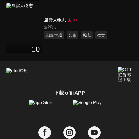
風雲人物志
9.8
全20集
動畫/卡通
兒童
勵志
福音
10
下載 ofiii APP