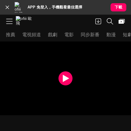
APP 免登入，手機觀看最佳選擇
下載
推薦
電視頻道
戲劇
電影
同步新番
動漫
短