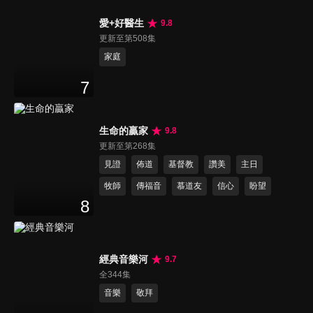
愛+好醫生
9.8
更新至第508集
家庭
7
生命的贏家
9.8
更新至第268集
見證
佈道
基督教
讚美
主日
牧師
傳福音
慕道友
信心
盼望
8
經典音樂河
9.7
全344集
音樂
敬拜