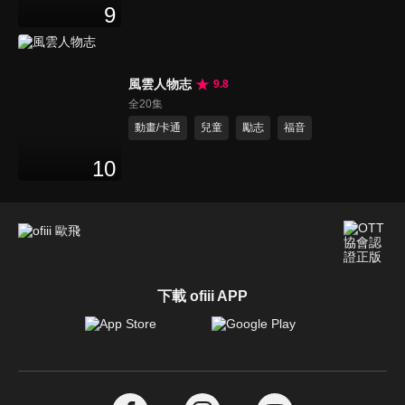
9
風雲人物志
9.8
全20集
動畫/卡通
兒童
勵志
福音
10
下載 ofiii APP