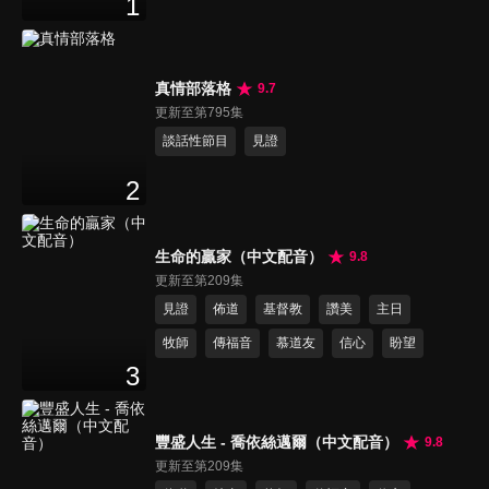
1
真情部落格
9.7
更新至第795集
談話性節目
見證
2
生命的贏家（中文配音）
9.8
更新至第209集
見證
佈道
基督教
讚美
主日
牧師
傳福音
慕道友
信心
盼望
3
豐盛人生 - 喬依絲邁爾（中文配音）
9.8
更新至第209集