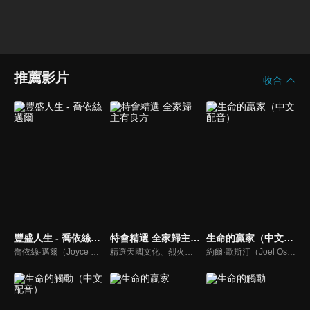
推薦影片
收合
豐盛人生 - 喬依絲邁爾
特會精選 全家歸主有良方
生命的贏家（中文配音）
喬依絲·邁爾（Joyce Meyer）講求聖經的實際應用，講道風格幽默且平易近人。她也是紐約時報暢銷書排行第一名的作家，撰寫近九十本啟發人心的書籍，包括暢銷書《心思的戰場》、《如何管理你的情緒》、《拒絕的根》、《自在作自己》、《成功作自己》
精選天國文化、烈火特會、超自然大能與使徒性教會等特會，幫助我們更加明白神的心意，好讓我們的生命能走在神的道路上進入命定。
約爾·歐斯汀（Joel Osteen）綽號是「微笑的傳道者」，是美國的宣教士、電視佈道家和作家，他在美國最大的基督教會湖木教會擔任主任牧師。2004年，他的第一本書「活出美好」，首次出版就登上紐約時報暢銷書的榜首，這本書在紐約時報暢銷200多週。