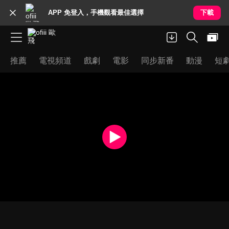
APP 免登入，手機觀看最佳選擇
下載
推薦
電視頻道
戲劇
電影
同步新番
動漫
短