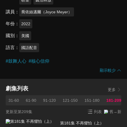
講員
喬依絲邁爾（Joyce Meyer）
年份
2022
國別
美國
語言
國語配音
#
鼓舞人心
#
核心信仰
顯示較少
劇集列表
更多
0
31-60
61-90
91-120
121-150
151-180
181-209
更新至第209集
列表
舊→新
第181集 不再懼怕（上）