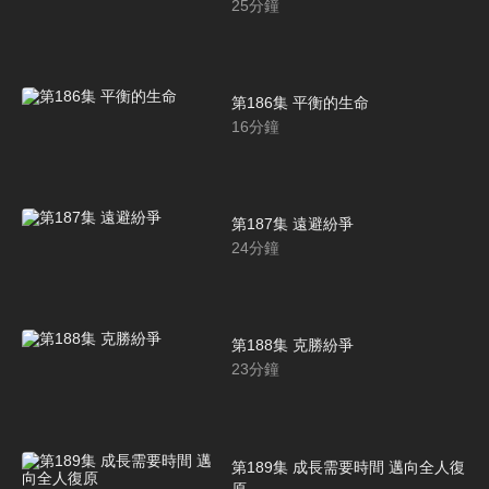
25
分鐘
第186集 平衡的生命
16
分鐘
第187集 遠避紛爭
24
分鐘
第188集 克勝紛爭
23
分鐘
第189集 成長需要時間 邁向全人復
原