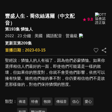
豐盛人生 - 喬依絲邁爾（中文配
9.8
音）
第193集 憐恤人
2022
23 分鐘
美國
國語配音
普遍級
更新至第209集
首播日期：2023-03-15
聖經說：憐恤人的人有福了，因為他們必蒙憐恤。如果你
選擇相信人們最好的一面，即使他們可能還是一樣的敗
壞，但如果你的態度對，你就不會受他們影響，依然可以
擁有快樂。雖然他們做的事不對，你仍要相信他們不是故
意那樣做的，對他們保持憐憫的態度。
類型
佈道
特會
牧師
傳福音
信心
愛心
盼望
醫治釋放