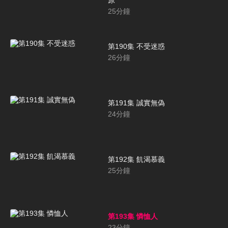
25
分鐘
第190集 不受迷惑
26
分鐘
第191集 誠實無偽
24
分鐘
第192集 飢渴慕義
25
分鐘
第193集 憐恤人
23
分鐘