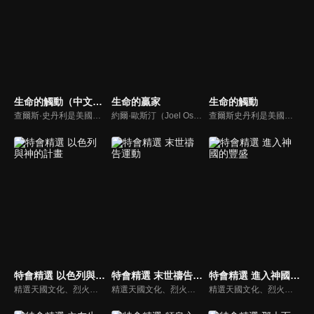
生命的觸動（中文配音）
生命的贏家
生命的觸動
查爾斯·史丹利是美國第一浸信會的主任牧師，也是In Touch Ministries的創始人，也是紐約時報暢銷書作家。
約爾·歐斯汀（Joel Osteen）綽號是「微笑的傳道者」，是美國的宣教士、電視佈道家和作家，他在美國最大的基督教會湖木教會擔任主任牧師。2004年，他的第一本書「活出美好」，首次出版就登上紐約時報暢銷書的榜首，這本書在紐約時報暢銷200多週。
查爾斯史丹利是美國第一浸信會的榮譽牧師，也是In Touch Ministries（生命的觸動）的創始人，更是紐約時報暢銷書作家。
特會精選 以色列與神的計畫
特會精選 末世禱告運動
特會精選 進入神國的豐盛
精選天國文化、烈火特會、超自然大能與使徒性教會等特會，幫助我們更加明白神的心意，好讓我們的生命能走在神的道路上進入命定。
精選天國文化、烈火特會、超自然大能與使徒性教會等特會，幫助我們更加明白神的心意，好讓我們的生命能走在神的道路上進入命定。
精選天國文化、烈火特會、超自然大能與使徒性教會等特會，幫助我們更加明白神的心意，好讓我們的生命能走在神的道路上進入命定。