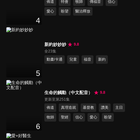
佈道
特會
牧師
傳福音
信心
愛心
盼望
醫治釋放
4
新約妙妙妙
9.8
全23集
動畫/卡通
兒童
福音
新約
5
生命的觸動（中文配音）
9.8
更新至第251集
佈道
真理造就
基督教
讚美
主日
牧師
聖經
信心
愛心
盼望
6