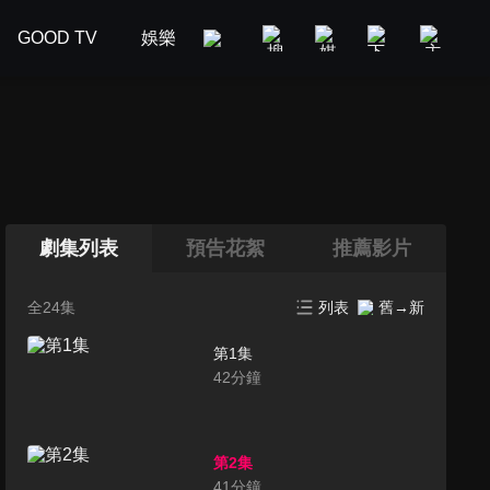
GOOD TV
娛樂
美食旅遊
新聞政論
汽車
劇集列表
預告花絮
推薦影片
全24集
列表
舊→新
第1集
42
分鐘
第2集
41
分鐘