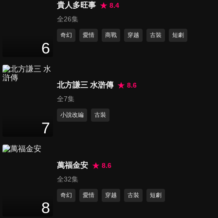
貴人多旺事
8.4
第16集
全26集
42
分鐘
奇幻
愛情
商戰
穿越
古裝
短劇
6
第17集
42
分鐘
北方謙三 水滸傳
8.6
全7集
第18集
小說改編
古裝
43
分鐘
7
第19集
萬福金安
8.6
47
分鐘
全32集
奇幻
愛情
穿越
古裝
短劇
8
第20集