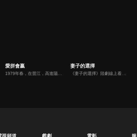
愛拼會贏
妻子的選擇
1979年春，在晉江，高進陽和葉守禮兩個將近不惑之年的好兄弟，正在就如何致富、如何擺脱貧窮的問題爭論得面紅耳赤，高進陽夫婦用一條小漁船，開始了他們商業經貿的創業生涯。熱愛土地的葉守禮始終根植農業種植生產的領域，通過傳統與科技相結合，也走出了一條特色農業致富之路...
《妻子的選擇》陸劇線上看。家庭主婦方糖在發現丈夫高家為疑似背叛後，隨之剝繭抽絲般一步步揭開自己婚姻糖衣下的真相，從陷入懷疑到直面真相，再到自我救贖涅槃重生的女性勵志成長故事 。
電視頻道
戲劇
電影
服