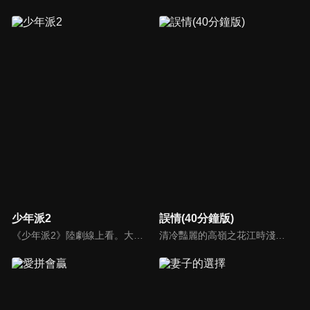
少年派2
誤情(40分鐘版)
《少年派2》陸劇線上看。大學畢業在即，四位昔日同窗好友林妙妙、錢三一、鄧小琪、江天昊與家庭雖各有困擾，但依舊努力前行的故事。
清冷豔麗的高嶺之花江時淺在遭受霸淩、暴力等一系列事件後，華麗蛻變逆襲歸來，用一場精心策劃強勢開啟自己的復仇之路，最終收穫內心救贖與愛情的故事。