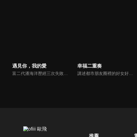
遇見你，我的愛
幸福二重奏
富二代潘海洋歷經三次失敗婚姻，認為金錢阻礙愛情。唯第一任妻子陸雪怡真心待他。好友伊軒勸他隱藏身份。他在酒吧對芭蕾舞演員韓夢瑤一見鍾情。便化身業務經理與她相戀。熱戀中潘海洋決定娶韓夢瑤，卻在婚前發現韓夢瑤三年前曾是自己公司員工，進而揭開伊軒與韓夢瑤為還債設局圖謀他財產的陰謀...
講述都市朋友圈裡的好女好男們，在生活與職場的人際關係中經受重重磨練，解鎖夫妻與朋友之間最自洽的相處之道，尋找幸福真諦的故事。
推薦