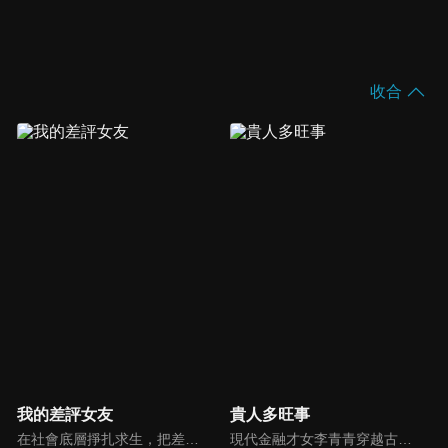
收合
我的差評女友
貴人多旺事
在社會底層掙扎求生，把差評視為宣洩手段+維權方式的市井女孩易然（盧洋洋 飾），得到了一次天降的五星級酒店體驗機會，在體驗過程中遇到了完美主義眼裡容不下“差評”的纓縵酒店經理肖穆丞（邢昭林 飾）。兩人共同成長、彼此成就，面對重重困難，依然百折不撓，飽含熱情面對工作及生活。
現代金融才女李青青穿越古代，成為車騎將軍潘陽之妻。原想着安穩度日，豈料平靜不過三載，夫君竟攜外室李沐顏一同歸家。與此同時，一樁李家身世互換的秘聞亦隨之曝光—李沐顏才是真正的李家千金。面對夫君與身份的雙重背棄，李青青從容化解後宅鬧劇，憑藉現代金融智慧，一步步闖出屬於自己的逆襲之路。