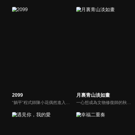
2099
月裏青山淡如畫
“躺平”程式師陳小花偶然進入“虛擬人生”計畫中面臨覆國之災的陳國，卻仍難改本性，逃避現實，沉迷於吃喝玩樂做個“廢柴國王”，直到貴妃貳零久久無意間啟動程式，恢復AI性能，身負“重任”的貳零久久對陳小花展開“地獄”訓練，兩人攜手對付“奸臣”抵禦入侵，改寫人生命運的故事。
一心想成為文物修復師的秋媛，陰差陽錯地闖入修復“神手”秦致遠的世界，拜其為師，就此開啓了師徒二人相愛相殺、相互治癒的逗趣生活。