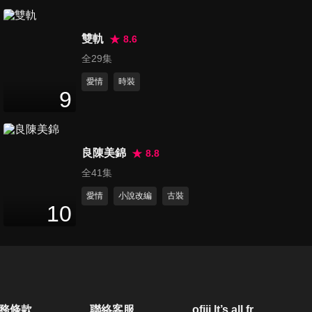
44
分鐘
雙軌
8.6
第21集
全29集
46
分鐘
愛情
時裝
9
第22集
44
分鐘
良陳美錦
8.8
全41集
第23集
愛情
小說改編
古裝
10
46
分鐘
第24集
51
分鐘
務條款
聯絡客服
ofiii lt’s all free