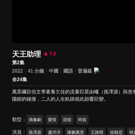
天王助理
7.5
第2集
2022
41 分鐘
中國
國語
普遍級
全24集
萬眾矚目但文學素養欠佳的流量巨星由曦（孫澤源）與患
陽錯的碰撞，二人的人生軌跡就此顛覆巨變。
類型
偶像劇
愛情
甜寵
時裝
演員
孫澤源
盧洋洋
陳鵬萬里
王路晴
徐鶴尼
韓