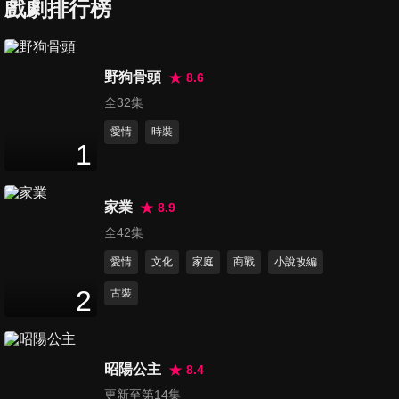
戲劇排行榜
第7集
42
分鐘
野狗骨頭
8.6
全32集
第8集
44
分鐘
愛情
時裝
1
第9集
家業
8.9
43
分鐘
全42集
愛情
文化
家庭
商戰
小說改編
第10集
2
古裝
42
分鐘
昭陽公主
8.4
第11集
更新至第14集