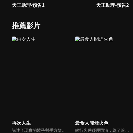
天王助理-預告1
天王助理-預告2
推薦影片
再次人生
最食人間煙火色
講述了現實的競爭對手方黎和安航，因一次意外受困在虛擬世界並成為一對夫妻。但兩人系統任務對立，必須擊敗對方才能回到現實。為此二人一路高能角力，成為系統中的“史密斯夫婦”，在相愛相殺中彼此動心，成功改寫系統規則！
銀行客戶經理司清，為了追回一筆不良貸款，和傳統手藝匠人景琛初次相遇。互相看不順眼的兩人，在司清生日那天因為景琛一碗冬至習俗的甜酒雞蛋，被司清誤認為是生日唯一的溫暖，衝動之下提出結婚，景琛則因為司清手中握有另外半卷題跋，進而答應她的求婚...