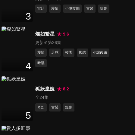
43
分鐘
宮廷
愛情
小說改編
古裝
短劇
3
第12集
41
分鐘
燦如繁星
9.6
更新至第26集
愛情
足球
校園
勵志
小說改編
第13集
42
分鐘
4
時裝
第14集
狐妖皇嫂
8.2
43
分鐘
全24集
奇幻
古裝
短劇
5
第15集
42
分鐘