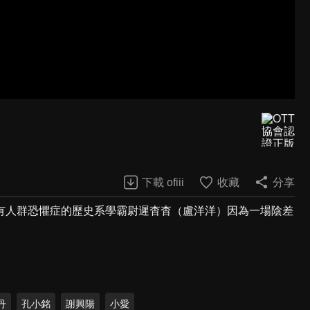
下載 ofiii
收藏
分享
有人群恐懼症的歷史系學霸尉遲杳杳（盧洋洋）因為一場陰差
丹
孔小銘
謝興陽
小愛