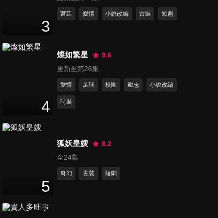
43
分鐘
宮廷
愛情
小說改編
古裝
短劇
3
第12集
41
分鐘
燦如繁星
9.6
更新至第26集
愛情
足球
校園
勵志
小說改編
第13集
42
分鐘
4
時裝
第14集
狐妖皇嫂
8.2
43
分鐘
全24集
奇幻
古裝
短劇
5
第15集
42
分鐘