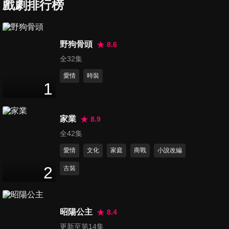
戲劇排行榜
第7集
42
分鐘
野狗骨頭
8.6
全32集
第8集
44
分鐘
愛情
時裝
1
第9集
家業
8.9
43
分鐘
全42集
愛情
文化
家庭
商戰
小說改編
第10集
2
古裝
42
分鐘
昭陽公主
8.4
第11集
更新至第14集