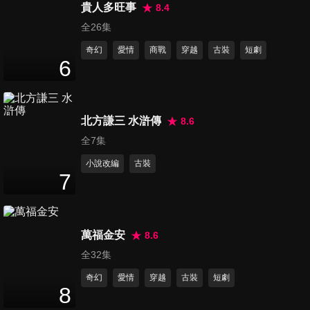
貴人多旺事
8.4
第16集
全26集
42
分鐘
奇幻
愛情
商戰
穿越
古裝
短劇
6
第17集
42
分鐘
北方謙三 水滸傳
8.6
全7集
第18集
小說改編
古裝
43
分鐘
7
第19集
萬福金安
8.6
47
分鐘
全32集
奇幻
愛情
穿越
古裝
短劇
8
第20集