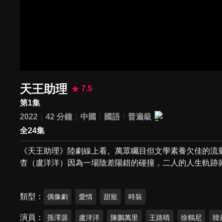
天王助理
7.5
第1集
2022
42 分鐘
中國
國語
普遍級
全24集
《天王助理》陸劇線上看。萬眾矚目但文學素養欠佳的流
杳（盧洋洋）因為一場陰差陽錯的碰撞，二人的人生軌跡
類型
偶像劇
愛情
甜寵
時裝
演員
孫澤源
盧洋洋
陳鵬萬里
王路晴
徐鶴尼
韓