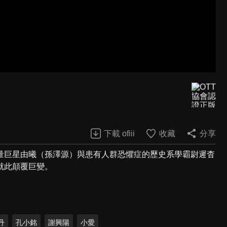
下載 ofiii
收藏
分享
量巨星由曦（孫澤源）與患有人群恐懼症的歷史系學霸尉遲杳
就此顛覆巨變。
丹
孔小銘
謝興陽
小愛