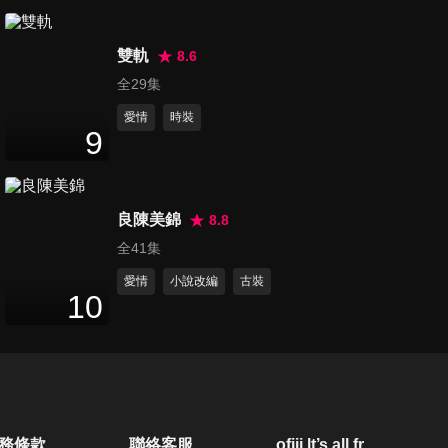
44
分鐘
雙軌
8.6
第21集
全29集
46
分鐘
愛情
時裝
9
第22集
44
分鐘
良陳美錦
8.8
全41集
第23集
愛情
小說改編
古裝
10
46
分鐘
第24集
51
分鐘
務條款
聯絡客服
ofiii lt’s all free