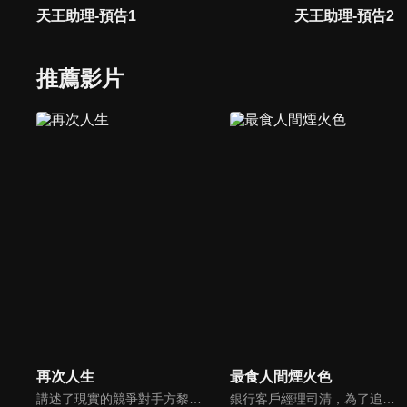
天王助理-預告1
天王助理-預告2
推薦影片
再次人生
最食人間煙火色
講述了現實的競爭對手方黎和安航，因一次意外受困在虛擬世界並成為一對夫妻。但兩人系統任務對立，必須擊敗對方才能回到現實。為此二人一路高能角力，成為系統中的“史密斯夫婦”，在相愛相殺中彼此動心，成功改寫系統規則！
銀行客戶經理司清，為了追回一筆不良貸款，和傳統手藝匠人景琛初次相遇。互相看不順眼的兩人，在司清生日那天因為景琛一碗冬至習俗的甜酒雞蛋，被司清誤認為是生日唯一的溫暖，衝動之下提出結婚，景琛則因為司清手中握有另外半卷題跋，進而答應她的求婚...