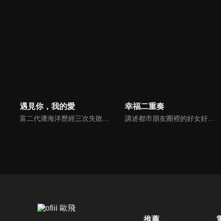
遇見你，我的愛
幸福二重奏
富二代潘海洋歷經三次失敗婚姻，認為金錢阻礙愛情。唯第一任妻子陸雪怡真心待他。好友伊軒勸他隱藏身份。他在酒吧對芭蕾舞演員韓夢瑤一見鍾情。便化身業務經理與她相戀。熱戀中潘海洋決定娶韓夢瑤，卻在婚前發現韓夢瑤三年前曾是自己公司員工，進而揭開伊軒與韓夢瑤為還債設局圖謀他財產的陰謀...
講述都市朋友圈裡的好女好男們，在生活與職場的人際關係中經受重重磨練，解鎖夫妻與朋友之間最自洽的相處之道，尋找幸福真諦的故事。
推薦