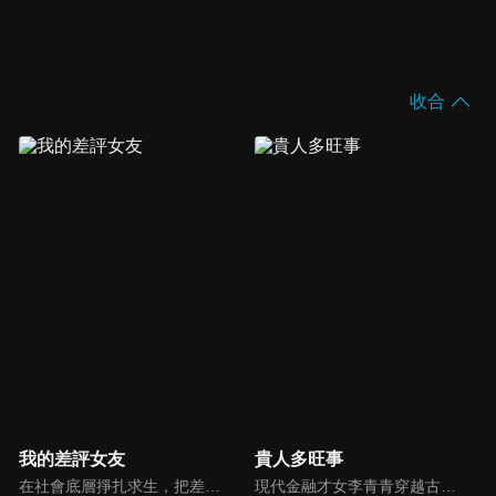
收合
我的差評女友
貴人多旺事
在社會底層掙扎求生，把差評視為宣洩手段+維權方式的市井女孩易然（盧洋洋 飾），得到了一次天降的五星級酒店體驗機會，在體驗過程中遇到了完美主義眼裡容不下“差評”的纓縵酒店經理肖穆丞（邢昭林 飾）。兩人共同成長、彼此成就，面對重重困難，依然百折不撓，飽含熱情面對工作及生活。
現代金融才女李青青穿越古代，成為車騎將軍潘陽之妻。原想着安穩度日，豈料平靜不過三載，夫君竟攜外室李沐顏一同歸家。與此同時，一樁李家身世互換的秘聞亦隨之曝光—李沐顏才是真正的李家千金。面對夫君與身份的雙重背棄，李青青從容化解後宅鬧劇，憑藉現代金融智慧，一步步闖出屬於自己的逆襲之路。