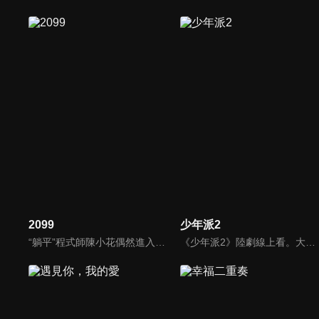
2099
少年派2
“躺平”程式師陳小花偶然進入“虛擬人生”計畫中面臨覆國之災的陳國，卻仍難改本性，逃避現實，沉迷於吃喝玩樂做個“廢柴國王”，直到貴妃貳零久久無意間啟動程式，恢復AI性能，身負“重任”的貳零久久對陳小花展開“地獄”訓練，兩人攜手對付“奸臣”抵禦入侵，改寫人生命運的故事。
《少年派2》陸劇線上看。大學畢業在即，四位昔日同窗好友林妙妙、錢三一、鄧小琪、江天昊與家庭雖各有困擾，但依舊努力前行的故事。