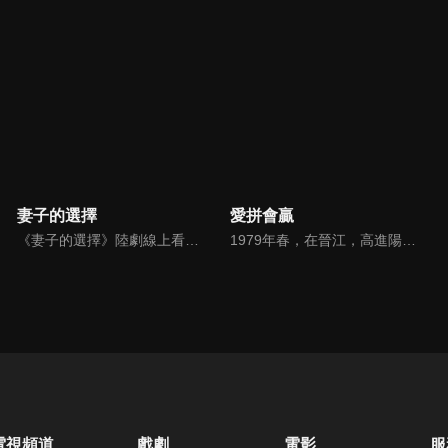
妻子的選擇
愛拼會贏
《妻子的選擇》陸劇線上看。家庭主婦方糖在發現丈夫高家為疑似背叛後，隨之剝繭抽絲般一步步揭開自己婚姻糖衣下的真相，從陷入懷疑到直面真相，再到自我救贖涅槃重生的女性勵志成長故事 。
1979年春，在晉江，高進陽和葉守禮兩個將近不惑之年的好兄弟，正在就如何致富、如何擺脱貧窮的問題爭論得面紅耳赤，高進陽夫婦用一條小漁船，開始了他們商業經貿的創業生涯。熱愛土地的葉守禮始終根植農業種植生產的領域，通過傳統與科技相結合，也走出了一條特色農業致富之路...
電視頻道
戲劇
電影
服