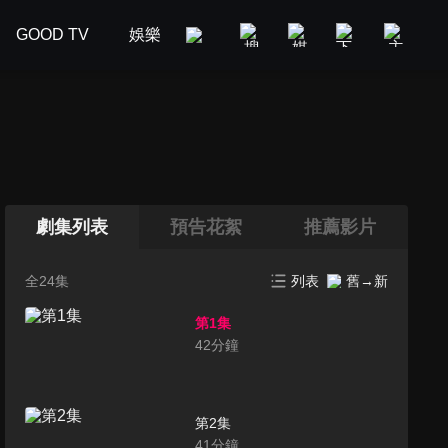
GOOD TV
娛樂
美食旅遊
新聞政論
汽車
劇集列表
預告花絮
推薦影片
全24集
列表
舊→新
第1集
42
分鐘
第2集
41
分鐘