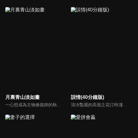
月裏青山淡如畫
誤情(40分鐘版)
一心想成為文物修復師的秋媛，陰差陽錯地闖入修復“神手”秦致遠的世界，拜其為師，就此開啓了師徒二人相愛相殺、相互治癒的逗趣生活。
清冷豔麗的高嶺之花江時淺在遭受霸淩、暴力等一系列事件後，華麗蛻變逆襲歸來，用一場精心策劃強勢開啟自己的復仇之路，最終收穫內心救贖與愛情的故事。