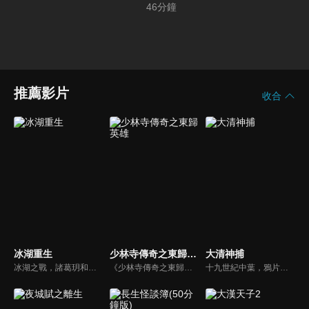
46
分鐘
推薦影片
收合
冰湖重生
少林寺傳奇之東歸英雄
大清神捕
冰湖之戰，諸葛玥和楚喬落入冰湖，楚喬被燕洵所救，得知諸葛玥已死，她尋機刺殺燕洵，為諸葛玥報仇。楚喬在卞唐幾次三番受到一位神秘男子的幫助，她有種似曾相識的感覺，不禁懷疑諸葛玥還活著。燕洵變本加厲，掀起四國紛亂。最終，楚喬能否平定天下並再與諸葛玥重聚？
《少林寺傳奇之東歸英雄》陸劇線上看。清朝康熙年間，少林寺和尚們歷經千辛萬苦收復反叛勢力「西魯天會」，萬壽山將軍和冰玉公主被康熙皇帝的真誠所感動，願意進京覲見康熙。卻不料萬壽山詔安爲假，實際上是利用和尚們進入紫禁城，趁機殺掉康熙。一場血雨腥風的生死大戰即將展開。
十九世紀中葉，鴉片戰爭後中國近代史正式拉開帷幕，時值清廷內憂外患，而此時的南方陽城，一起聳人聽聞的剝皮案，更是引起各方勢力的蠢蠢欲動。陽城縣熱血捕快白雪晴的查案之路被縣長何玉庭阻攔，卻意外和暗訪的四阿哥發現人皮案的後面涉及到關係着大清命運的閻王寶藏，兩人尋寶之路正式展開...