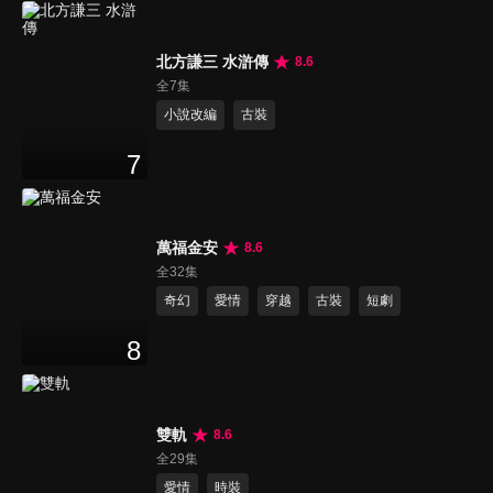
北方謙三 水滸傳
8.6
全7集
小說改編
古裝
7
萬福金安
8.6
全32集
奇幻
愛情
穿越
古裝
短劇
8
雙軌
8.6
全29集
愛情
時裝