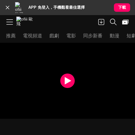
APP 免登入，手機觀看最佳選擇
下載
推薦
電視頻道
戲劇
電影
同步新番
動漫
短