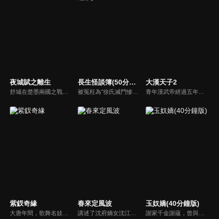
夜城賦之離生
長生怪談簿(50分鐘版)
大漢天子2
舒城在楚墨兩國之戰中落敗，並成為了墨國五皇女莫茴的魂器。失去自我意識的舒城跟隨姐姐莫茹回到墨國，面對失而復得的妹妹，莫茹欣喜又憂慮。為了保護親人和國家她棄醫從戎，甚至為了保護莫茴不惜被砍掉一條手臂，然而這一切都阻擋不了局勢的動盪不安...
被冤枉為“徐氏滅門慘案”兇手的主人公在多年後深陷倖存者的複仇圈套，成功說服其共同對抗真兇，並找出真相的故事。整個故事發生在一個荒山客棧，眾人鬥智斗勇，一步步揭開每個人的秘密，還原案件本來面目。
青年漢武帝經過五年執政，平息後宮勢力、抗拒外患入侵、粉碎政變陰謀，坐穩了皇帝寶座，正是開展雄才大略之時。能臣汲黯受到賞識，並引薦另一位奇才主父偃，漢武帝視其張固再世，委以重任。國力強盛使漢武帝屢屢北伐外族，只是規模巨大的戰爭使漢室逐漸捉襟見肘，諸侯勢力蠢蠢欲動。
紫釵奇緣
春來定風波
玉奴嬌(40分鐘版)
大唐年間，歌舞名妓霍小玉、風流俠客納蘭東、書香才子李益和巾幗紅顏盧靖瀾為首的風騷人物，彼此錯綜複雜的命運與感情糾葛。一場指腹為婚的誤會，造成浪漫卻無果的錯點鴛鴦，他們在階級差異與強權壓迫中勇於追求真愛，在宮廷權謀與世俗現實的拉扯中身不由己地被推向命運的叉路...
講述了沈府嫡女沈江離至純至善，成婚夜被設計與二少主陸景明有夫妻之實，還遭陷害禁足祠堂。分娩遇難被救後兒子焱焱卻有頑疾，藥只有陸家有，沈江離為救子重回陸府。她打臉刁難者，揭開當年被陷害的陰謀，也解開與陸景明的誤會，焱焱則神助攻兩人破鏡重圓。
謝家千金謝蘊，曾與殷稷相識相愛，卻被誤會為背叛殷稷轉嫁齊王的始亂終棄之人。殷稷登上王位後，開啟了謝蘊地獄般的宮廷生活。謝蘊在與殷稷的愛恨糾葛中依然守住本心，兩人攜手粉碎了逆賊的陰謀。