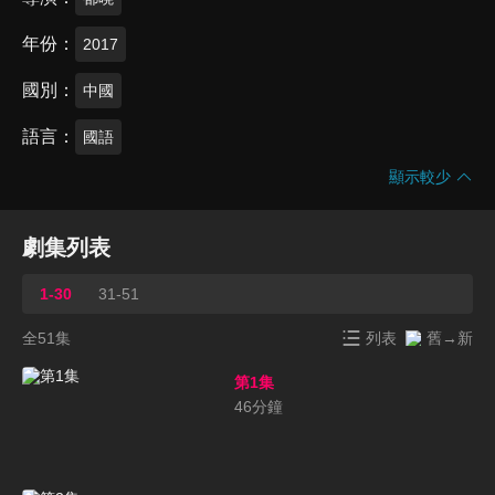
年份
2017
國別
中國
語言
國語
顯示較少
劇集列表
1-30
31-51
全51集
列表
舊→新
第1集
46
分鐘