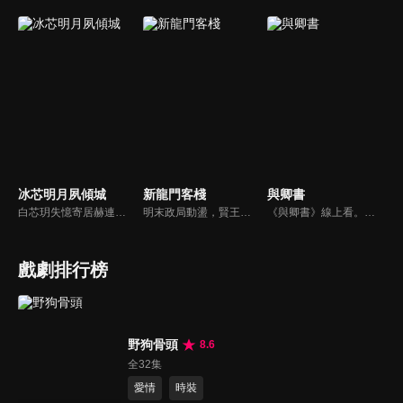
冰芯明月夙傾城
新龍門客棧
與卿書
白芯玥失憶寄居赫連府，與赫連夙在查探身世的過程中糾纏不清，彼此間情愫暗生。然而，藍羽軍的謎團、玄璃珠的秘密、以及潛伏在暗處的千機閣，讓他們步步驚心。白芯玥曾經的青梅竹馬沈瀾熠，如今卻是隱藏黑暗勢力的操控者，在愛與仇恨間掙扎。赫連夙和白芯玥能否衝破重重阻礙，找回真相？
明末政局動盪，賢王將立為太子，引來敬王與東廠曹少欽暗中謀害。錦衣衛周淮安護送英王遇伏，逃亡途中攜小王爺求助俠女邱莫言，並逃至龍門島。女掌櫃金鑲玉傾心周淮安，三人情義糾葛。最終周力挫奸黨、昭雪忠冤，成就開海開市大業，功成隱退，金鑲玉守候不渝。
《與卿書》線上看。姚州都督左經綸在上任途中誤入與世隔絕的村落—桃花塢，這裡有一個奇特的習俗，女子只有談過戀愛才算成年，左經綸突然出現在柳卿卿的「阿羅風」上任儀式，被族人認定為天意，強行留下左經綸在桃花塢……
戲劇排行榜
野狗骨頭
8.6
全32集
愛情
時裝