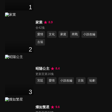
1
家業
8.9
全42集
愛情
文化
家庭
商戰
小說改編
古裝
2
昭陽公主
8.4
更新至第16集
宮廷
愛情
小說改編
古裝
短劇
3
燦如繁星
9.6