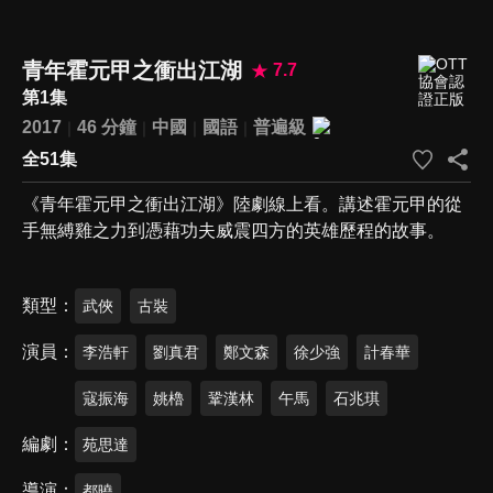
青年霍元甲之衝出江湖
7.7
第1集
2017
46 分鐘
中國
國語
普遍級
全51集
《青年霍元甲之衝出江湖》陸劇線上看。講述霍元甲的從
手無縛雞之力到憑藉功夫威震四方的英雄歷程的故事。
類型
武俠
古裝
演員
李浩軒
劉真君
鄭文森
徐少強
計春華
寇振海
姚櫓
鞏漢林
午馬
石兆琪
編劇
苑思達
導演
都曉