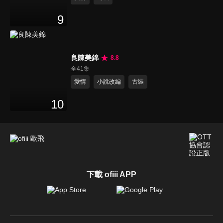
9
良陳美錦
8.8
全41集
愛情
小說改編
古裝
10
下載 ofiii APP