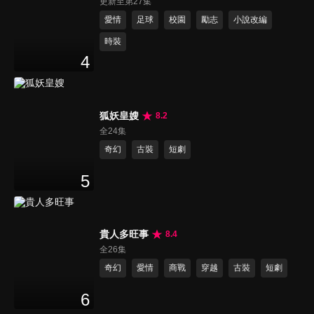
更新至第27集
愛情
足球
校園
勵志
小說改編
時裝
4
狐妖皇嫂
8.2
全24集
奇幻
古裝
短劇
5
貴人多旺事
8.4
全26集
奇幻
愛情
商戰
穿越
古裝
短劇
6