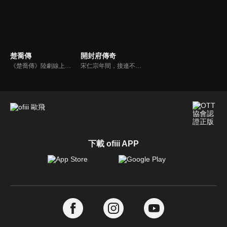
楚喬傳
開封府傳奇
《楚喬傳》陸劇線上看。西魏年間亂世混戰，奴籍少女楚喬幸得燕北世子燕洵與宇文玥暗中相救，並經過宇文玥嚴厲訓練後成為諜者。同時與燕洵結下深厚友誼。但燕洵在家族滿門被滅後，回到燕北割據稱雄，楚喬在絕望中與他分道揚鑣。與力求「天下一統、釋奴止戈」的宇文玥並肩作戰，粉碎燕洵的復仇計劃…
宋仁宗年間，接連不斷有案件發生：嫌疑犯在牢內離奇中毒身亡；駙馬陳世美捲入到“拋妻殺子”的案子中；曹皇后出家；張美人突瘋；包拯的侄子包勉中計被治罪。種種事件直指貪污集團張德林。包拯懲奸除惡，將張德林繩之以法，最終仁宗朝成為北宋的鼎盛時代
下載 ofiii APP