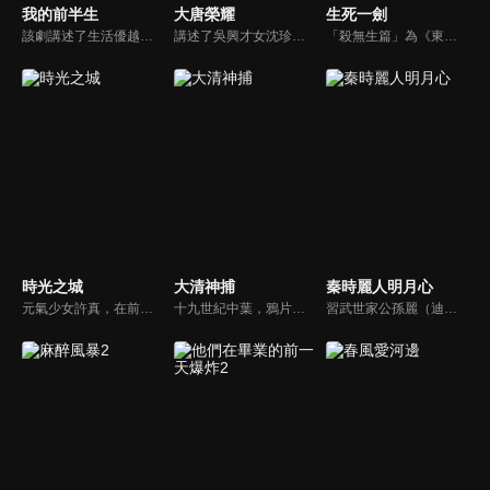
我的前半生
大唐榮耀
生死一劍
該劇講述了生活優越安逸的全職太太羅子君與丈夫陳俊生離婚後一切歸零，在閨蜜唐晶及其男友賀涵的幫助下打破困境，進入職場，在自我成長中走向人生下一程的故事。
講述了吳興才女沈珍珠在經歷血海深仇、深宮爭鬥、安史之亂後與廣平王李俶不離不棄，始終堅守家國大義的故事。
「殺無生篇」為《東離劍遊紀》的前傳故事。以凜雪鴉性命為目標、執拗追殺著他的殺無生，過去與凜雪鴉的一段因緣將在故事中揭明。「殤不患篇」為虛淵玄親自執筆撰寫的《東離劍遊紀》後傳故事。大戰後，東離再度恢復和平。繼續著旅程的殤不患，來到了一家冷清的客棧酒館。在那裡，他遇上了一個男人...
時光之城
大清神捕
秦時麗人明月心
元氣少女許真，在前往蓋亞影視應徵時撞見了當紅炸子雞顧持鈞被前女友拒絕的場面。不希望丟臉的事情曝光的顧持鈞則從中作梗想趕走許真，卻陰錯陽差的在蓋亞集團二公子林晉修的幫助下，反而成為了顧持鈞的助理。朝夕相處、情愫蔓延，卻同時捲入了集團的陰謀，兩人要如何逃出危機，讓有情人終成眷屬呢?
十九世紀中葉，鴉片戰爭後中國近代史正式拉開帷幕，時值清廷內憂外患，而此時的南方陽城，一起聳人聽聞的剝皮案，更是引起各方勢力的蠢蠢欲動。陽城縣熱血捕快白雪晴的查案之路被縣長何玉庭阻攔，卻意外和暗訪的四阿哥發現人皮案的後面涉及到關係着大清命運的閻王寶藏，兩人尋寶之路正式展開...
習武世家公孫麗（迪麗熱巴）自小跟隨爺爺習武，偶遇少年嬴政（張彬彬）遭人欺負將其救下，嬴政感念在心。戰國紛亂，公孫麗與二師兄相戀並懷孕，戰亂逃難中二師兄中毒受傷。為換解藥，公孫麗嫁給嬴政成為麗姬，嬴政謊稱孩子是自己的，麗姬深受感動，並愛上了他。但此時大師兄潛入宮中，一場風波將來到。