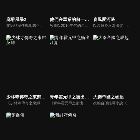
麻醉風暴2
他們在畢業的前一天爆炸2
春風愛河邊
在約旦擔任戰地醫生的蕭政勳，帶著創傷回台便遭遇捷運爆案。因緣際會，他與已分手的楊惟愉，接下康聯醫院創傷小組的成立任務。醫院新生代醫生「熊崽」，白天是外科醫師，晚上就變身饒舌歌手。蕭政勳不僅面對熊仔的質疑與挑戰，另一方面又需要面對年輕醫療記者Zoe，對當年人球案、爆炸案的窮追不捨...
故事以2010年代的台灣社會議題為藍本，描述青年何士戎在太陽花學運發生後，痛心於臺灣媒體亂象並成為記者，他揭發了大型企業的黑幕，但企業總裁未能受到法律制裁，他便綁架對方甚至自焚。
以高雄愛河為出發，劇情人物刻化高雄在地的造船業、航運業、成衣銷售等現實生活，並融合台灣海洋文化、新住民、台灣經典歌曲等元素，十分融入民情，並展現南臺灣的濃濃人情味。
少林寺傳奇之東歸英雄
青年霍元甲之衝出江湖
大秦帝國之崛起
《少林寺傳奇之東歸英雄》陸劇線上看。清朝康熙年間，少林寺和尚們歷經千辛萬苦收復反叛勢力「西魯天會」，萬壽山將軍和冰玉公主被康熙皇帝的真誠所感動，願意進京覲見康熙。卻不料萬壽山詔安爲假，實際上是利用和尚們進入紫禁城，趁機殺掉康熙。一場血雨腥風的生死大戰即將展開。
《青年霍元甲之衝出江湖》陸劇線上看。講述霍元甲的從手無縛雞之力到憑藉功夫威震四方的英雄歷程的故事。
改編自孫皓暉小說《大秦帝國》。電視劇系列第三部。西元前305年，秦國歷史上執政時間最長的君王秦昭襄王嬴稷繼位。其後五十六年期間，秦王嬴稷在其母秦宣太后和其舅魏冉扶植下，從一個稚嫩年輕君王，成長為了一位堅毅沉著，威震天下的真正王者；而秦國也由一般強國，一躍崛成為傲視列國的超級大國。