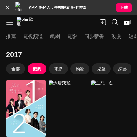
APP 免登入，手機觀看最佳選擇
下載
推薦
電視頻道
戲劇
電影
同步新番
動漫
短
2017
全部
戲劇
電影
動漫
兒童
綜藝