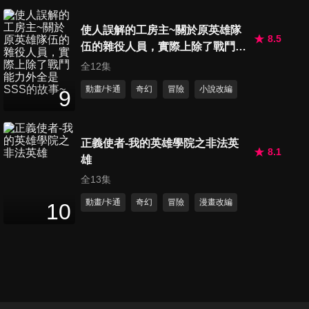
使人誤解的工房主~關於原英雄隊
8.5
伍的雜役人員，實際上除了戰鬥能
力外全是SSS的故事~
全12集
動畫/卡通
奇幻
冒險
小說改編
9
正義使者-我的英雄學院之非法英
8.1
雄
全13集
動畫/卡通
奇幻
冒險
漫畫改編
10