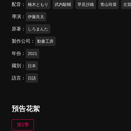
配音
楠木ともり
武内駿輔
早見沙織
青山玲菜
古
導演
伊藤良太
原著
しろまんた
製作公司
動畫工房
年份
2021
國別
日本
語言
日語
預告花絮
第1季