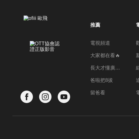
推薦
電視頻道
大家都在看🔥
長大才懂廣志的偉大
爸啦把8拔
留爸看