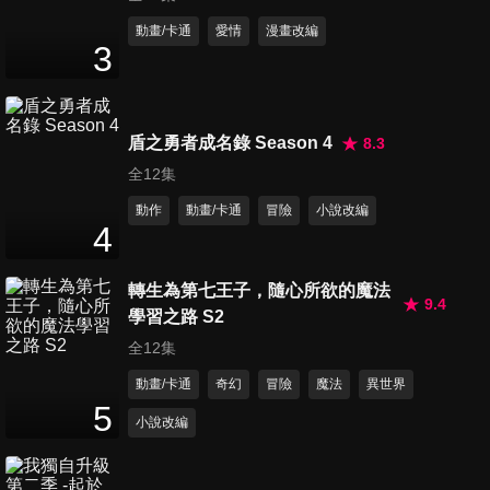
第11集 更迭的季節
動畫/卡通
愛情
漫畫改編
3
24
分鐘
第12集 前輩有夠煩
盾之勇者成名錄 Season 4
8.3
24
分鐘
全12集
動作
動畫/卡通
冒險
小說改編
4
轉生為第七王子，隨心所欲的魔法
9.4
學習之路 S2
全12集
動畫/卡通
奇幻
冒險
魔法
異世界
5
小說改編