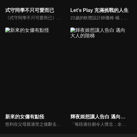
式守同學不只可愛而已
Let's Play 充滿挑戰的人生
《式守同學不只可愛而已》動漫線上看。最棒的「帥氣女友」出現！ 擁有不幸體質的男高中生和泉同學，有一個同年級的女友式守同學。 她的笑容燦爛溫柔，跟和泉同學在一起時總是看起來很幸福的樣子。 既楚楚可憐又惹人憐愛、她只要和泉同學一陷入危機就會…搖身變成帥到不行的「帥氣女友」！
22歲的軟體設計師珊姆·楊，學生時代完全沉浸在遊戲設計中，充滿自信地上架了冒險解謎遊戲。超人氣遊戲直播主馬歇爾·羅卻對這款遊戲給予嚴厲批評。而馬歇爾竟然搬到了珊姆的隔壁！以跟馬歇爾認識為契機，珊姆和公司的上司查爾斯·瓊斯，常去的咖啡店店員林克·哈德森等人的關係開始慢慢產生變化。
新來的女傭有點怪
輝夜姬想讓人告白 邁向大人的階梯
悠利在父母親過世之後辭去家裡的傭人，後來突然一位女孩自願不領薪水擔任女傭服侍他。儘管認為她的動機跟行為舉止都很可疑，但是她不但做事勤快而且井井有條，更重要的是她做的料理都非常美味，讓悠利感到困惑不已。於是他決定揭穿女僕的真面目，然而原本應該佔優勢的主人卻總是遭到對方的捉弄，立場被逆轉的他要如何扭轉劣勢呢？
「每段過往都令人懷念，全都是無可取代的寶貴回憶。」秀知院學園是秀才雲集的菁英學校，在學生會中擔任學生會副會長・四宮輝夜遇見了學生會長・白銀御行。兩人歷經漫長的戀愛頭腦戰，最後終於開始交往……。時光流逝，輝夜獨自在房內翻閱相簿。相簿內都是她與白銀及秀知院學園的夥伴們一起度過的回憶照片。沉浸在回憶之中的輝夜每翻過一頁，回憶就湧上她的心頭。