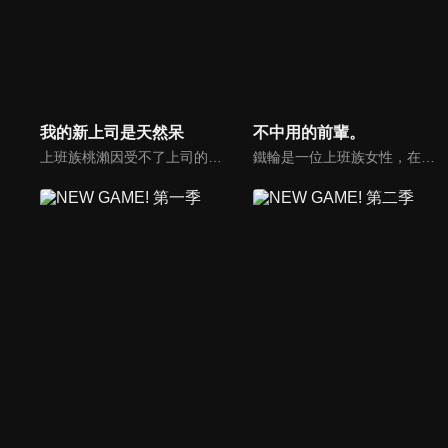
我的新上司是天然呆
不中用的前輩。
上班族桃瀨因受不了上司的職場霸凌而轉職了，但被霸凌的心理陰影卻讓他在上班第一天就在新上司白崎面前胃痛得蹲在地上走不動，新上司卻做出令他感到意外的舉動...被新上司的天然呆治癒的職場喜劇正式開演！
鐵輪是一位上班族女性，​在公司裡，她得到的評價是「明明長得這麼漂亮，卻又嚴厲又可怕，很難相處。」不擅長與人交際的她，被指派為今年新進員工「龜川」的指導員。為了龜川，鐵輪努力扮演好指導員的角色，然而……