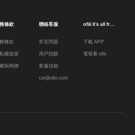
務條款
聯絡客服
ofiii lt’s all free
務條款
常見問題
下載 APP
私權政策
用戶回饋
電視看 ofiii
權與商標
客服信箱
csr@ofiii.com