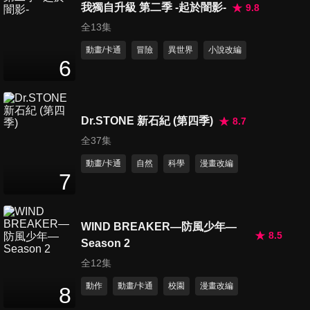
我獨自升級 第二季 -起於闇影-
9.8
全13集
動畫/卡通
冒險
異世界
小說改編
6
Dr.STONE 新石紀 (第四季)
8.7
全37集
動畫/卡通
自然
科學
漫畫改編
7
WIND BREAKER—防風少年—
8.5
Season 2
全12集
動作
動畫/卡通
校園
漫畫改編
8