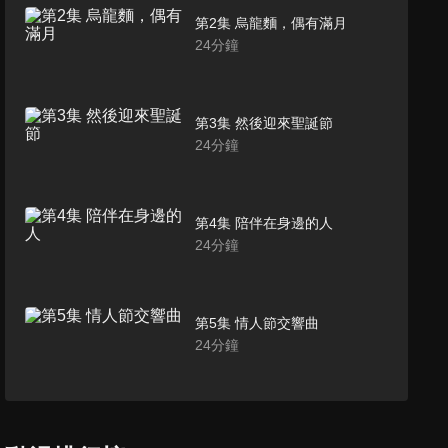
第2集 烏龍麵，偶有滿月
24
分鐘
第3集 然後迎來聖誕節
24
分鐘
第4集 陪伴在身邊的人
24
分鐘
第5集 情人節交響曲
24
分鐘
第6集 最喜歡雙葉的爺爺
24
分鐘