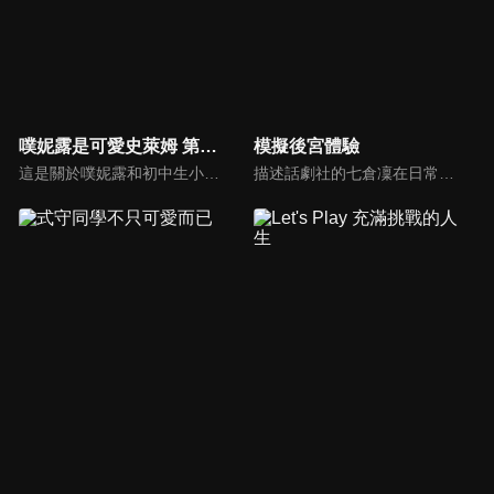
噗妮露是可愛史萊姆 第二季
模擬後宮體驗
這是關於噗妮露和初中生小太郎不再是朋友的故事……。 河合井小太郎是一名國中二年級的男生，小學時他創造的史萊姆獲得了生命。從那時起，他和名為噗妮露的史萊姆作為「朋友」和睦共處在一起。隨著七年的時間過去，噗妮露竟變成了超絕美少女！噗妮露和小太郎能繼續作為「朋友」快樂地相處下去嗎！？
描述話劇社的七倉凜在日常中以一人分飾不同性格的女生與學長交 流。「 我果然還是很喜歡在學長面前演戲呢。」像是漫畫發展般的後宮狀態 ,憧憬的學長與不由得在學長面前演出各種角色的七倉凜 ,到底她用自己原本的面貌對學長告白的那一天何時才會到來呢?