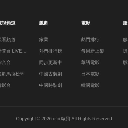
電視頻道
戲劇
電影
服
觀看頻道
家業
熱門排行
服
新聞台 LIVE 直播
熱門排行榜
每周新上架
隱
綜合台
同步更新中
華語電影
版
追劇馬拉松🏃
中國古裝劇
日本電影
電影台
中國時裝劇
韓國電影
Copyright ©
2026
ofiii 歐飛
All Rights Reserved