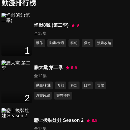
動漫排行榜
第7集 現在，在這裡
怪獸8號 (第二季)
9
24
分鐘
全13集
動作
動畫/卡通
科幻
獵奇
漫畫改編
1
第8集 各自的假日
24
分鐘
膽大黨 第二季
9.5
全12集
第9集 興奮期待放暑假
動畫/卡通
奇幻
科幻
日本
冒險
24
分鐘
2
漫畫改編
靈異神怪
第10集 秋天，亦或日常的生活
24
分鐘
戀上換裝娃娃 Season 2
8.8
全12集