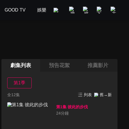
GOOD TV
娛樂
美食旅遊
新聞政論
汽車
劇集列表
預告花絮
推薦影片
第1季
全12集
列表
舊→新
第1集 彼此的步伐
24
分鐘