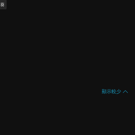
賀葵
顯示較少