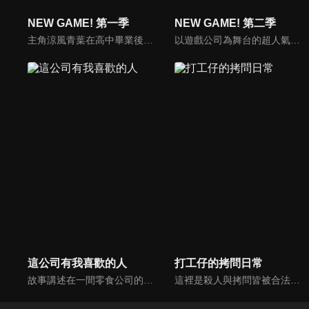
NEW GAME! 第一季
NEW GAME! 第二季
主角涼風青葉在高中畢業後進入自小熱愛的遊戲《妖精故事》的製作公司「飛鷹躍動」，在這裡遇見她很崇拜的角色設計師八神光，並被分配到她的團隊一起工作，儘管一開始對工作有許多迷惘，不過青葉在以光為首、各個充滿個性的前輩員工們的幫助下踏出社會新鮮人的第一步。
以遊戲公司為舞台的超人氣連載四格漫畫推出動畫續篇！主角涼風青葉在高中畢業後進入自小熱愛的遊戲《妖精故事》的製作公司「飛鷹躍動」，並得以參與同系列最新作品《妖精故事3》的製作。青葉在這裡遇見讓她夢想成為角色設計師的契機的八神光，並在可靠前輩們的幫助下漸漸成長。
這公司有我喜歡的人
打工仔的拷問日常
故事講述在一間零食公司的經理部工作的認真上班族立石真直，以及在同一間公司企劃部工作的強勢女子三谷結衣之間的戀愛故事。
這裡是殺人與拷問皆被合法化的世界，在拷問公司打工的賽羅與前輩時宇，迎來新人米克與休，度過快樂又忙碌的拷問日常，溫馨悠閒的日常與驚悚拷問的反差將相繼使人中毒！觸動您的怪癖、帶點黑色幽默的職場喜劇☆