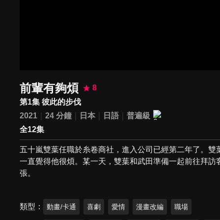
前輩有夠煩
8
第1集 彼此的步伐
2021
24 分鐘
日本
日語
普遍級
全12集
五十嵐雙葉任職於糸卷商社，進入公司已經第二年了。雙
一直覺得他很煩。某一天，雙葉和武田準備一起前往拜訪
張。
類型
動畫/卡通
喜劇
愛情
漫畫改編
職場