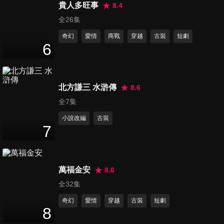
47
分鐘
貴人多旺事
8.4
全26集
奇幻
愛情
商戰
穿越
古裝
短劇
第16集
6
45
分鐘
北方謙三 水滸傳
8.6
第17集
47
分鐘
全7集
小說改編
古裝
7
第18集
45
分鐘
萬福金安
8.6
全32集
第19集
奇幻
愛情
穿越
古裝
短劇
45
分鐘
8