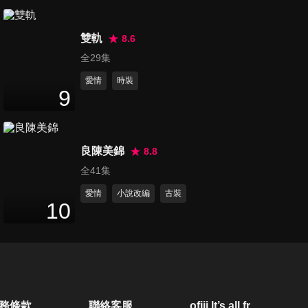
第20集
46
分鐘
雙軌
8.6
全29集
愛情
時裝
第21集
9
47
分鐘
良陳美錦
8.8
第22集
全41集
47
分鐘
愛情
小說改編
古裝
10
第23集
46
分鐘
第24集
務條款
聯絡客服
ofiii lt’s all free