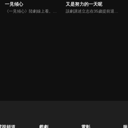
一見傾心
又是努力的一天呢
《一見傾心》陸劇線上看。旅日十年的沐婉卿（張婧儀）帶著母親的骨灰回國安葬，並查明哥哥的死亡真相。在因緣際會下，結識了上海城防長官譚玹霖（陳星旭）與越城司令的獨子徐光耀。一段蕩氣迴腸的情愫，也漸漸地三個人之間滋長。
該劇講述立志在35歲提前退休的普通上班族辛凡，在與元氣少女花千金的合租過程中以及周圍人感染下，重拾奮鬥的喜劇故事，劇中人物各有特色：辛凡的上司肅度、同事方飄、花千金的奶茶店夥伴蜜玥、粉店的笑笑姨……一場充滿愛、奮鬥與溫暖的故事，就在公司、奶茶店、粉店開始上演。
電視頻道
戲劇
電影
服