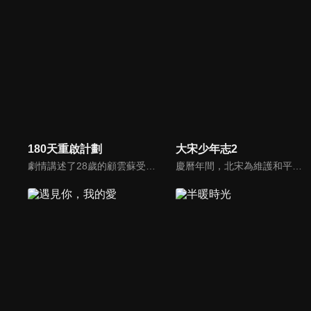
180天重啟計劃
大宋少年志2
劇情講述了28歲的顧雲蘇受到失戀和失業衝擊無奈選擇回家，發現再婚的48歲媽媽竟然高齡閃孕，28歲的單身女兒照顧48歲高齡孕婦的媽媽，相處過程中意見不合、吵鬧衝突、趣味不斷，但她們也更瞭解了彼此。
慶曆年間，北宋為維護和平與安定，借秘閣之名培訓少年暗探。經過嚴密的選拔，聰慧的元仲辛、美貌機敏的趙簡、從不殺生的小景、絕不説謊的王寬、不愛交流的薛映、性格開朗的韋原，六位少年組成了秘閣第七齋。在經歷了一次次生死相交的任務後，懵懂的少年們逐漸成長，他們用熱血和忠誠，為守護大宋獻身。