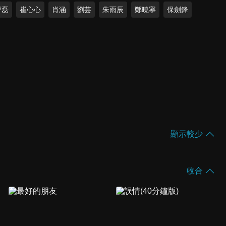
曹磊
崔心心
肖涵
劉芸
朱雨辰
鄭曉寧
保劍鋒
顯示較少
收合