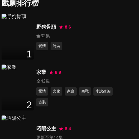
戲劇排行榜
第7集
野狗骨頭
8.6
46
分鐘
全32集
愛情
時裝
1
第8集
44
分鐘
家業
8.9
全42集
第9集
愛情
文化
家庭
商戰
小說改編
46
分鐘
2
古裝
第10集
45
分鐘
昭陽公主
8.4
更新至第14集