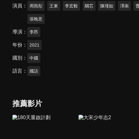
演員
周雨彤
王東
李宏毅
關芯
陳瑾如
澤南
張晚意
導演
李昂
年份
2021
國別
中國
語言
國語
推薦影片