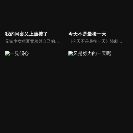
我的同桌又上熱搜了
今天不是最後一天
元氣少女項夏竟然與自己的偶像、高冷學霸靳韓成為同班同學，甚至就坐在隔壁。而項夏的「粉絲」屬性卻給靳韓造成了一系列的困擾。啼笑皆非的校園生活，靳韓逐步對項夏有所改觀，在這單純美好的青春裡，二人共同進步，雙向奔赴，互相成為對方的「偶像」…
《今天不是最後一天》陸劇線上看。長期宅居的廢柴米蟲打算在河邊結束自己一無是處的人生，卻因為意外救了一個溺水的女孩知了而打斷了計劃。幾天後的一場意外，更是讓兩人踏上了劫數橫生的逃亡之路。一系列匪夷所思的遭遇把他們的命運糾纏在一起…