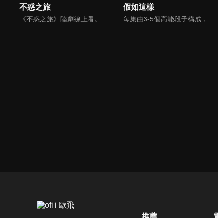
不惑之旅
假如這樣
《不惑之旅》陸劇線上看。中學教師簡單辭去教職來到北京，準備和未婚夫成婚，為了分擔生活壓力，她找到書商馬列文的女兒家教工作。婚期將近，簡單卻發現未婚夫早已移情別戀，馬列文的點醒之下，拒絕了委曲求全的婚姻。在生活的挑戰面前，二人彼此鼓勵，最終決定攜手前行，發現原來幸福可以很簡單。
每集由3-5個高能段子構成，每個段子所有的人物和事物都要遵循一個設定的概念，去完成所有的行為和會話，反之所有發生的一切要服務於這個概念，乍一看或多或少有些反常規，但又都是認認真真的存在並且。
推薦