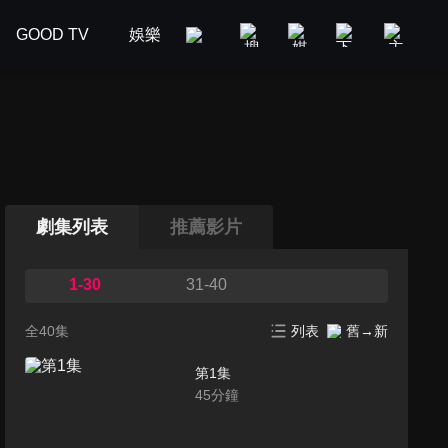
GOOD TV
娛樂
美食旅遊
新聞政論
汽車
劇集列表
推薦影片
1-30
31-40
全40集
列表
舊→新
第1集
45
分鐘