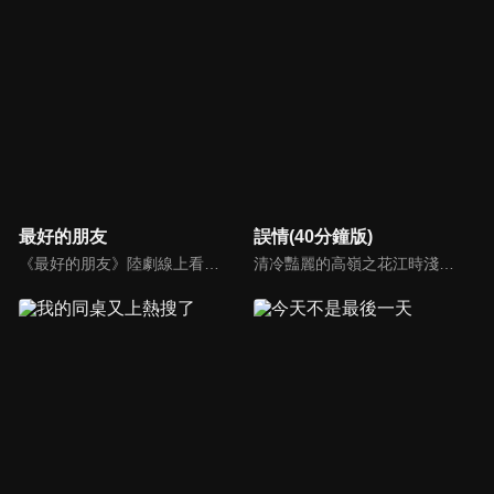
最好的朋友
誤情(40分鐘版)
《最好的朋友》陸劇線上看。劇情描述大一新生邵年（徐新馳）因誤會與林肖（陳沐）結識。憂鬱男孩武鳴昊（王一鈞）擊中了謝婷楓（王悅伊）的少女心，看似善解人意的他，似乎對誰都帶有禮貌的疏離感。在一場場鬧劇中，這些同學逐漸成為惺惺相惜的朋友，開始了一段溫暖又美好的大學生活。
清冷豔麗的高嶺之花江時淺在遭受霸淩、暴力等一系列事件後，華麗蛻變逆襲歸來，用一場精心策劃強勢開啟自己的復仇之路，最終收穫內心救贖與愛情的故事。