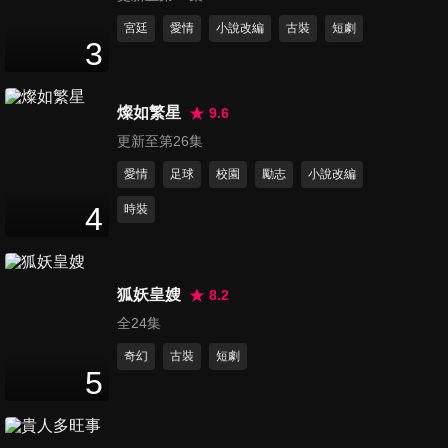
第11集
宮廷
愛情
小說改編
古裝
短劇
3
45
分鐘
燦如繁星
9.6
第12集
更新至第26集
45
分鐘
愛情
足球
校園
勵志
小說改編
4
時裝
第13集
46
分鐘
狐妖皇嫂
8.2
全24集
第14集
44
分鐘
奇幻
古裝
短劇
5
第15集