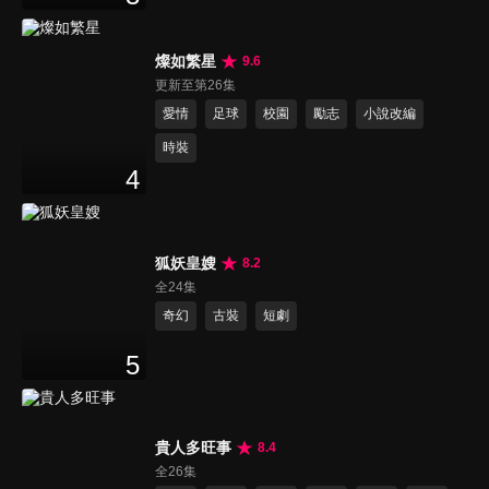
燦如繁星
9.6
更新至第26集
愛情
足球
校園
勵志
小說改編
時裝
4
狐妖皇嫂
8.2
全24集
奇幻
古裝
短劇
5
貴人多旺事
8.4
全26集