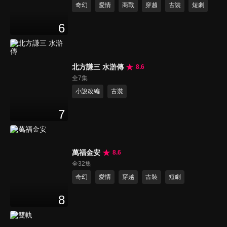
奇幻
愛情
商戰
穿越
古裝
短劇
6
北方謙三 水滸傳
8.6
全7集
小說改編
古裝
7
萬福金安
8.6
全32集
奇幻
愛情
穿越
古裝
短劇
8