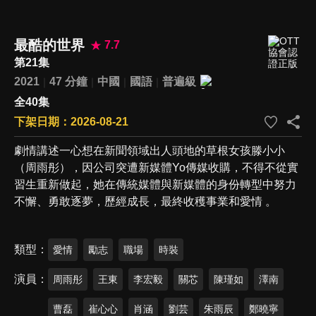
最酷的世界
7.7
第21集
2021
47 分鐘
中國
國語
普遍級
全40集
下架日期：2026-08-21
劇情講述一心想在新聞領域出人頭地的草根女孩滕小小
（周雨彤），因公司突遭新媒體Yo傳媒收購，不得不從實
習生重新做起，她在傳統媒體與新媒體的身份轉型中努力
不懈、勇敢逐夢，歷經成長，最終收穫事業和愛情 。
類型
愛情
勵志
職場
時裝
演員
周雨彤
王東
李宏毅
關芯
陳瑾如
澤南
曹磊
崔心心
肖涵
劉芸
朱雨辰
鄭曉寧