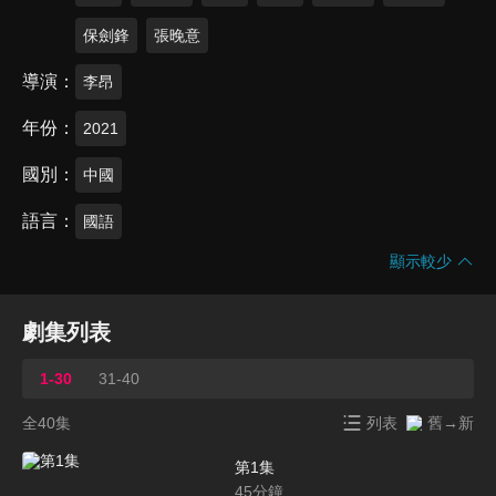
保劍鋒
張晚意
導演
李昂
年份
2021
國別
中國
語言
國語
顯示較少
劇集列表
1-30
31-40
全40集
列表
舊→新
第1集
45
分鐘