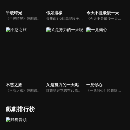
半暖時光
假如這樣
今天不是最後一天
《半暖時光》陸劇線上看。陽光帥氣的沈侯（楊旭文）和品學兼優的顏曉晨（許齡月）一見鍾情，卻又因捲入一件過去的秘密被揭露而難以相守。在顏曉晨最脆弱的時候，程致遠（付辛博）的出現讓顏曉晨感到温暖，然而沈侯再次回來之時，卻帶來更大的秘密…
每集由3-5個高能段子構成，每個段子所有的人物和事物都要遵循一個設定的概念，去完成所有的行為和會話，反之所有發生的一切要服務於這個概念，乍一看或多或少有些反常規，但又都是認認真真的存在並且。
《今天不是最後一天》陸劇線上看。長期宅居的廢柴米蟲打算在河邊結束自己一無是處的人生，卻因為意外救了一個溺水的女孩知了而打斷了計劃。幾天後的一場意外，更是讓兩人踏上了劫數橫生的逃亡之路。一系列匪夷所思的遭遇把他們的命運糾纏在一起…
不惑之旅
又是努力的一天呢
一見傾心
《不惑之旅》陸劇線上看。中學教師簡單辭去教職來到北京，準備和未婚夫成婚，為了分擔生活壓力，她找到書商馬列文的女兒家教工作。婚期將近，簡單卻發現未婚夫早已移情別戀，馬列文的點醒之下，拒絕了委曲求全的婚姻。在生活的挑戰面前，二人彼此鼓勵，最終決定攜手前行，發現原來幸福可以很簡單。
該劇講述立志在35歲提前退休的普通上班族辛凡，在與元氣少女花千金的合租過程中以及周圍人感染下，重拾奮鬥的喜劇故事，劇中人物各有特色：辛凡的上司肅度、同事方飄、花千金的奶茶店夥伴蜜玥、粉店的笑笑姨……一場充滿愛、奮鬥與溫暖的故事，就在公司、奶茶店、粉店開始上演。
《一見傾心》陸劇線上看。旅日十年的沐婉卿（張婧儀）帶著母親的骨灰回國安葬，並查明哥哥的死亡真相。在因緣際會下，結識了上海城防長官譚玹霖（陳星旭）與越城司令的獨子徐光耀。一段蕩氣迴腸的情愫，也漸漸地三個人之間滋長。
戲劇排行榜