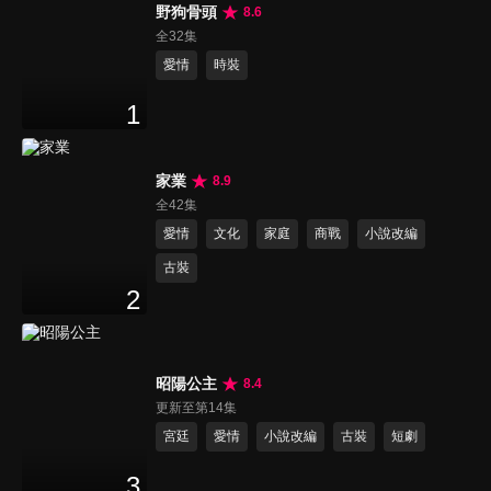
野狗骨頭
8.6
全32集
愛情
時裝
1
家業
8.9
全42集
愛情
文化
家庭
商戰
小說改編
古裝
2
昭陽公主
8.4
更新至第14集
宮廷
愛情
小說改編
古裝
短劇
3