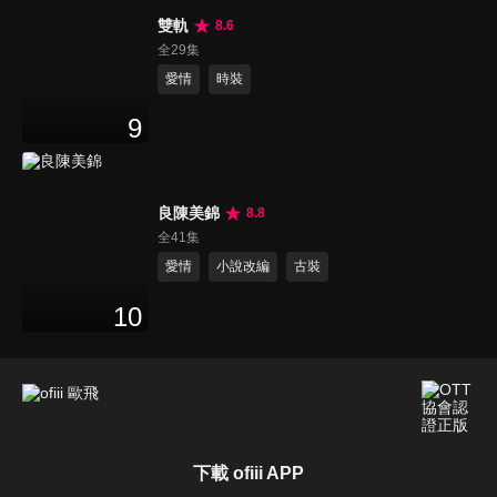
雙軌
8.6
全29集
愛情
時裝
9
良陳美錦
8.8
全41集
愛情
小說改編
古裝
10
下載 ofiii APP