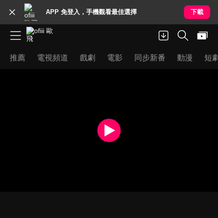
APP 免登入，手機觀看最佳選擇
下載
推薦
電視頻道
戲劇
電影
同步新番
動漫
短