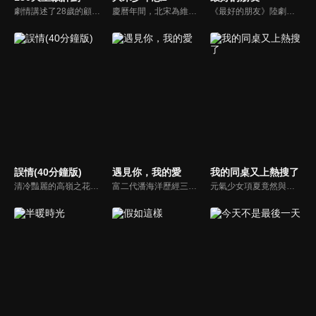
劇情講述了28歲的顧雲蘇受到失戀和失業衝擊無奈選擇回家，發現再婚的48歲媽媽竟然高齡閃孕，28歲的單身女兒照顧48歲高齡孕婦的媽媽，相處過程中意見不合、吵鬧衝突、趣味不斷，但她們也更瞭解了彼此。
慶曆年間，北宋為維護和平與安定，借秘閣之名培訓少年暗探。經過嚴密的選拔，聰慧的元仲辛、美貌機敏的趙簡、從不殺生的小景、絕不説謊的王寬、不愛交流的薛映、性格開朗的韋原，六位少年組成了秘閣第七齋。在經歷了一次次生死相交的任務後，懵懂的少年們逐漸成長，他們用熱血和忠誠，為守護大宋獻身。
《最好的朋友》陸劇線上看。劇情描述大一新生邵年（徐新馳）因誤會與林肖（陳沐）結識。憂鬱男孩武鳴昊（王一鈞）擊中了謝婷楓（王悅伊）的少女心，看似善解人意的他，似乎對誰都帶有禮貌的疏離感。在一場場鬧劇中，這些同學逐漸成為惺惺相惜的朋友，開始了一段溫暖又美好的大學生活。
誤情(40分鐘版)
遇見你，我的愛
我的同桌又上熱搜了
清冷豔麗的高嶺之花江時淺在遭受霸淩、暴力等一系列事件後，華麗蛻變逆襲歸來，用一場精心策劃強勢開啟自己的復仇之路，最終收穫內心救贖與愛情的故事。
富二代潘海洋歷經三次失敗婚姻，認為金錢阻礙愛情。唯第一任妻子陸雪怡真心待他。好友伊軒勸他隱藏身份。他在酒吧對芭蕾舞演員韓夢瑤一見鍾情。便化身業務經理與她相戀。熱戀中潘海洋決定娶韓夢瑤，卻在婚前發現韓夢瑤三年前曾是自己公司員工，進而揭開伊軒與韓夢瑤為還債設局圖謀他財產的陰謀...
元氣少女項夏竟然與自己的偶像、高冷學霸靳韓成為同班同學，甚至就坐在隔壁。而項夏的「粉絲」屬性卻給靳韓造成了一系列的困擾。啼笑皆非的校園生活，靳韓逐步對項夏有所改觀，在這單純美好的青春裡，二人共同進步，雙向奔赴，互相成為對方的「偶像」…