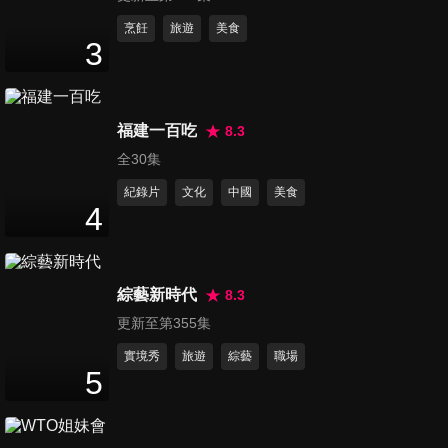
第96集 清水紡織廠
烹飪
旅遊
美食
3
48
分鐘
第97集 龜山八豆公
福建一百吃
8.3
49
分鐘
全30集
紀錄片
文化
中國
美食
4
第98集 紅花大酒店
49
分鐘
綜藝新時代
8.3
更新至第355集
第99集 幽靈撞球場
49
分鐘
實境秀
旅遊
綜藝
職場
5
第100集 鬼話連篇特輯