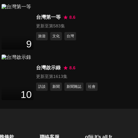
第105集 小鬼當家
49
分鐘
台灣第一等
8.6
更新至第583集
旅遊
文化
台灣
第106集 嬰靈索命
9
48
分鐘
台灣啟示錄
8.6
第107集 日本大佐鬼宅
更新至第1613集
48
分鐘
訪談
新聞
新聞雜誌
社會
10
第108集 捉交替
48
分鐘
第109集 眷村冤魂
務條款
聯絡客服
ofiii lt’s all free