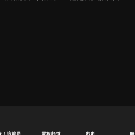
歐！這就是人生啊
電視頻道
戲劇
服