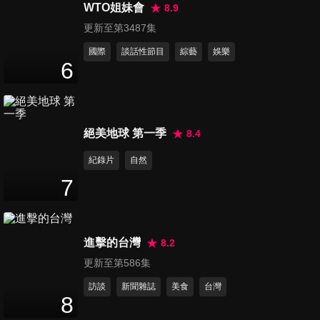
48
分鐘
WTO姐妹會
8.9
更新至第3487集
國際
談話性節目
綜藝
娛樂
第101集 身驚百戰
6
48
分鐘
第102集 黑幫輓歌
絕美地球 第一季
8.4
44
分鐘
紀錄片
自然
7
第103集 猛鬼礦坑
49
分鐘
進擊的台灣
8.2
更新至第586集
第104集 眷村冤靈
訪談
新聞雜誌
美食
台灣
48
分鐘
8