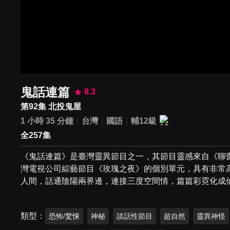
鬼話連篇
8.3
第92集 北投鬼屋
1 小時 35 分鐘
台灣
國語
輔12級
全257集
《鬼話連篇》是臺灣靈異節目之一，其節目靈感來自《聊
灣電視公司綜藝節目《玫瑰之夜》的個別單元，具有非常
人間，話通陰陽兩界邊，連接三度空間情，篇篇彩霓化成
類型
恐怖/驚悚
神秘
談話性節目
超自然
靈異神怪