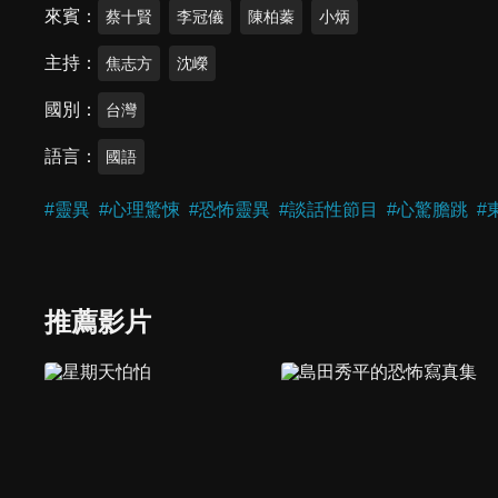
來賓
蔡十賢
李冠儀
陳柏蓁
小炳
主持
焦志方
沈嶸
國別
台灣
語言
國語
#
靈異
#
心理驚悚
#
恐怖靈異
#
談話性節目
#
心驚膽跳
#
推薦影片