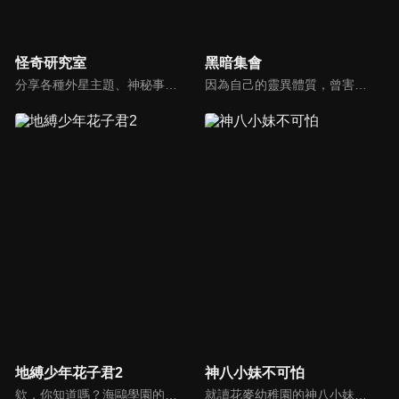
怪奇研究室
黑暗集會
分享各種外星主題、神秘事件、都市傳說、懸案與未解之謎的故事。
因為自己的靈異體質，曾害朋友捲入中邪事件的螢多朗，大學後開始當家教時，遇見了一位擁有神秘雙眼的少女．寶月夜宵。由於靈體紛紛迴避擁有強大體質的夜宵，因此她需要靠螢多朗吸引靈體。另一方面，螢多朗為了破解自己和青梅竹馬身上的詛咒，決定要獲得能對付靈媒體質的能力，兩人成了合作關係。最瘋狂的新感覺靈異怪談，就此開幕！
地縛少年花子君2
神八小妹不可怕
欸，你知道嗎？海鷗學園的七大不可思議中的第七則故事。舊校舍三樓的女生廁所。花子就在那裡，祂會實現用一個代價將自己召喚出來的人的願望。召喚方式是敲三下門。然後──「花子、花子，您在嗎？」八尋寧寧是與人稱七大不可思議的第七則「廁所裡的花子」的「花子同學」結緣的少女。以及驅魔少年源光。他們兩人每天都與花子同學一同奔走，將被改變的七大不可思議與怪異們恢復原狀。某天，花子同學說了。七大不可思議中有叛徒。寧寧等人為了揪出叛徒，逐一破壞七大不可思議的附體之物。他們已破壞第二則「岬之階梯」與第五則「16時的書庫」，剩下的七大不可思議包括「廁所裡的花子」在內，還有五則……另一方面，花子同學的弟弟司，與七峰櫻、日向夏彥，還有變成新的七大不可思議的第三則「鏡子地獄」的三葉，一同逼近寧寧他們還沒見過的七大不可思議──
就讀花麥幼稚園的神八小妹，其實擁有超強的靈能力。她在人們毫不知情的情況下，不斷把悄悄接近朋友和家人的「妖魔鬼怪」狠狠痛毆一頓、全部打飛。然而，她的言行卻得不到理解，還被當成問題兒童看待。但是，自從擔任班導的千枝老師知道了這個祕密之後，神八小妹在幼稚園的每一天，也開始出現了些許變化──接二連三冒出來的詭異、兇惡怪異們，今天也一樣，神八小妹的拳頭照樣炸裂開打！