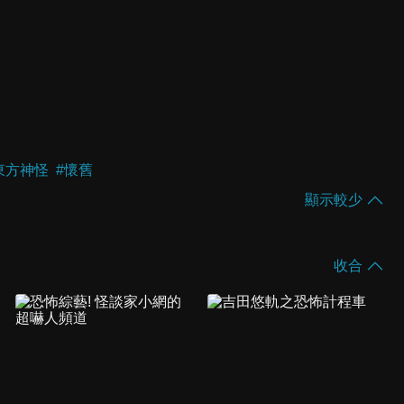
東方神怪
#
懷舊
顯示較少
收合