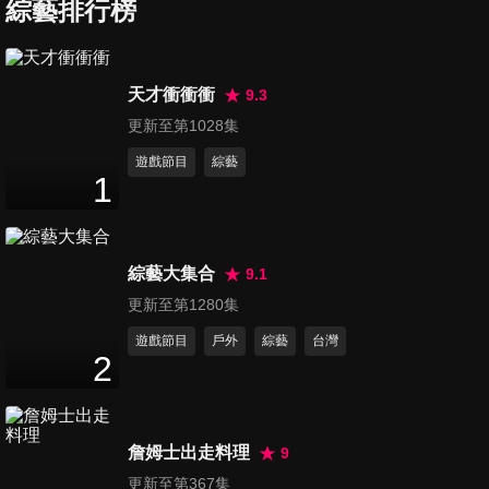
綜藝排行榜
第92集 北投鬼屋
天才衝衝衝
9.3
95
分鐘
更新至第1028集
遊戲節目
綜藝
1
第93集 小鬼孩子王
49
分鐘
綜藝大集合
9.1
第94集 靈異追追追特輯
更新至第1280集
48
分鐘
遊戲節目
戶外
綜藝
台灣
2
第95集 幽靈幼稚園
49
分鐘
詹姆士出走料理
9
更新至第367集