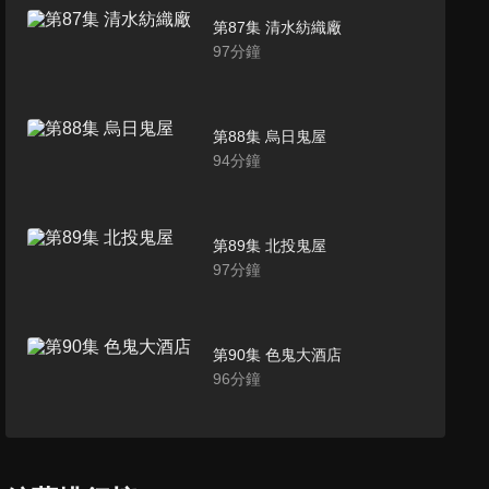
第87集 清水紡織廠
97
分鐘
第88集 烏日鬼屋
94
分鐘
第89集 北投鬼屋
97
分鐘
第90集 色鬼大酒店
96
分鐘
第91集 雙溪鬼屋
96
分鐘