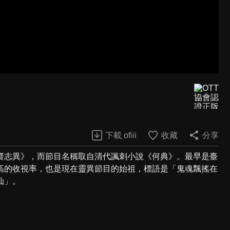
下載 ofiii
收藏
分享
齋志異》，而節目名稱取自清代諷刺小說《何典》。最早是臺
高的收視率，也是現在靈異節目的始祖，標語是「鬼魂飄搖在
仙」。