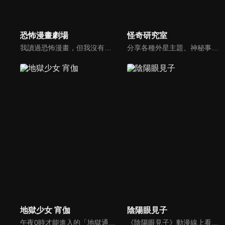
恐怖漫畫劇場
怪奇研究室
我讀過恐怖漫畫，但我沒有太多機會知道是什麼啟發了作家，誰影響了他們，以及他們在畫它們時有什麼樣的想法。這些內容揭示了藝術家不為人知的一面，例如製作的幕後故事，繪製恐怖漫畫的原因以及如何保持動力，即使是最狂熱的粉絲也從未知道。
分享各種外星主題、神秘事件、都市傳說、懸案與未解之謎的故事。
地獄少女 宵伽
陰陽眼見子
午夜0時才能進入的「地獄通信」在此寫下無法消除的怨恨，地獄少女就會現身，將憎恨的人流放至地獄……看似是年輕人之間流傳的都市傳說，其實是真實的故事。
《陰陽眼見子》動漫線上看。看見不應該看見的東西時，換作是你會怎麼做呢……？要是「那些東西」和你講話，亦或是朝著你走過來的話，你又會怎麼做呢……？女高中生‧四谷見子所採取的行動是——徹底的無視！這是擁有著鋼鐵般的精神的女高中生靠著她的無視技能，迴避那些異形般的可怕傢伙們的故事。