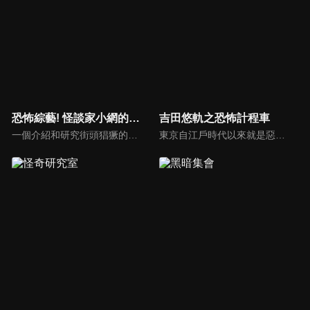
恐怖綜藝! 怪談家小網的超嚇人頻道
吉田悠軌之恐怖計程車
一個介紹和研究街頭猖獗的各種奇怪現象和神秘存在的節目！主持人是怪談家小網，最可怕的成員包括怪談DJ響洋平，靈異偶像琉愛、村上ROCK和恐怖頻道的吉祥物「小怕怕」。在「小怕怕的靈異景點之旅」中，節目導演和小怕怕將參觀最可怕的鬧鬼地點，實地探查、驗證各種與該地相關的靈異傳聞。
東京自江戶時代以來就是惡怨之地，時至今日，這裡依然不斷誕生新的鬼故事，節目中將搭乘由靈媒司機阿真先生駕駛的「恐怖計程車」以及在怪談社團「玉米會」會長-吉田悠軌的帶領下，踏上遊歷東京各地怪異事件發生地的旅程！一路上，會分享與鬼故事和個人經驗相關的內容。