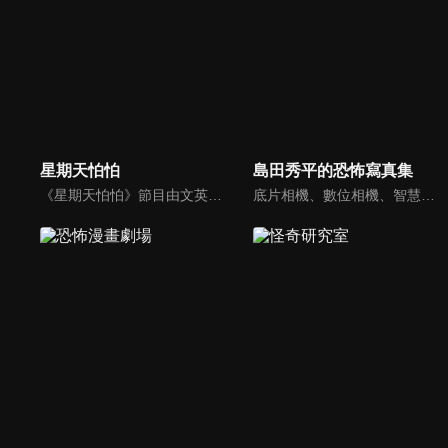
星期天怕怕
島田秀平的恐怖寫真集
《星期天怕怕》節目由文英與秦偉聯手主持，奇人異事、靈異前線、怪奇習俗、都市傳說，內容驚悚，是台灣早期經典靈異節目的代表之一。
底片相機、數位相機、智慧型手機等工具不斷進化，但「靈異照片」依然持續存在。收集靈異照片的恐怖寫真集館長島田秀平，將與他的助手三田羽衣一起介紹一些靈異照片。這些照片是從全國各地發來的照片中精心挑選的，請靈能力者進行鑑定，他們認為這是真實的！你能忍受三田羽衣尖叫並陷入的恐懼嗎......