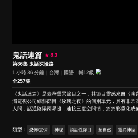
鬼話連篇
8.3
第86集 鬼話探險路
1 小時 36 分鐘
台灣
國語
輔12級
全257集
《鬼話連篇》是臺灣靈異節目之一，其節目靈感來自《聊
灣電視公司綜藝節目《玫瑰之夜》的個別單元，具有非常
人間，話通陰陽兩界邊，連接三度空間情，篇篇彩霓化成
類型
恐怖/驚悚
神秘
談話性節目
超自然
靈異神怪