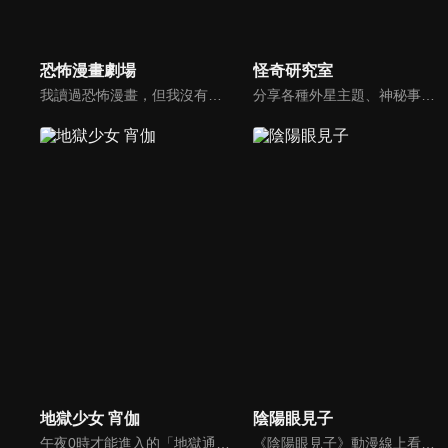
恐怖漫畫劇場
怪奇研究室
我讀過恐怖漫畫，但我沒有太多機會知道是什麼啟發了作家，誰影響了他們，以及他們在畫它們時有什麼樣的想法。這些內容揭示了藝術家不為人知的一面，例如製作的幕後故事，繪製恐怖漫畫的原因以及如何保持動力，即使是最狂熱的粉絲也從未知道。
分享各種外星主題、神秘事件、都市傳說、懸案與未解之謎的故事。
地獄少女 宵伽
陰陽眼見子
午夜0時才能進入的「地獄通信」在此寫下無法消除的怨恨，地獄少女就會現身，將憎恨的人流放至地獄……看似是年輕人之間流傳的都市傳說，其實是真實的故事。
《陰陽眼見子》動漫線上看。看見不應該看見的東西時，換作是你會怎麼做呢……？要是「那些東西」和你講話，亦或是朝著你走過來的話，你又會怎麼做呢……？女高中生‧四谷見子所採取的行動是——徹底的無視！這是擁有著鋼鐵般的精神的女高中生靠著她的無視技能，迴避那些異形般的可怕傢伙們的故事。