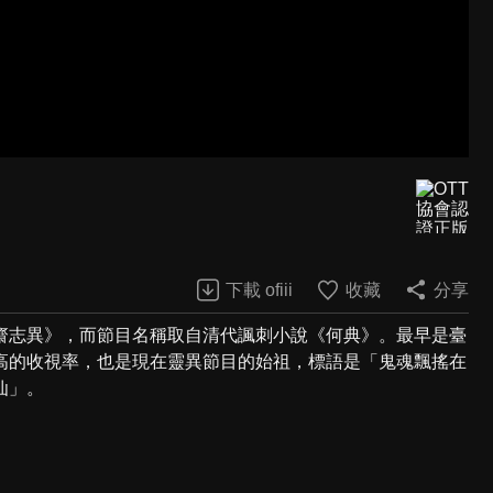
下載 ofiii
收藏
分享
齋志異》，而節目名稱取自清代諷刺小說《何典》。最早是臺
高的收視率，也是現在靈異節目的始祖，標語是「鬼魂飄搖在
仙」。