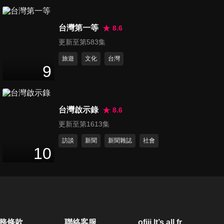
第105集 小鬼當家
49
分鐘
台灣第一等
8.6
更新至第583集
旅遊
文化
台灣
第106集 嬰靈索命
9
48
分鐘
台灣啟示錄
8.6
第107集 日本大佐鬼宅
更新至第1613集
48
分鐘
訪談
新聞
新聞雜誌
社會
10
第108集 捉交替
48
分鐘
第109集 眷村冤魂
務條款
聯絡客服
ofiii lt’s all free