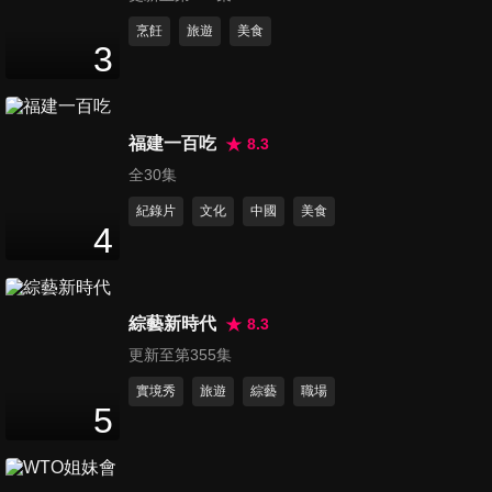
第96集 清水紡織廠
烹飪
旅遊
美食
3
48
分鐘
第97集 龜山八豆公
福建一百吃
8.3
49
分鐘
全30集
紀錄片
文化
中國
美食
4
第98集 紅花大酒店
49
分鐘
綜藝新時代
8.3
更新至第355集
第99集 幽靈撞球場
49
分鐘
實境秀
旅遊
綜藝
職場
5
第100集 鬼話連篇特輯