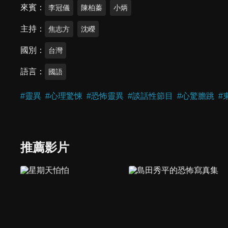
來賓
李冠儀
陳柏蓁
小炳
主持
焦志方
沈嶸
國別
台灣
語言
國語
#
靈異
#
心理驚悚
#
恐怖靈異
#
談話性節目
#
心驚膽跳
#
推薦影片