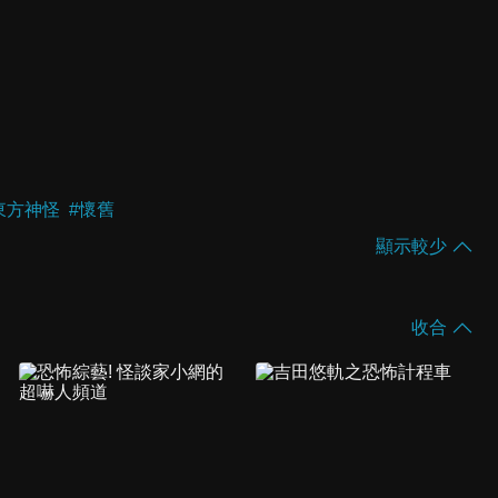
東方神怪
#
懷舊
顯示較少
收合