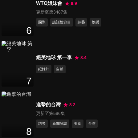
48
分鐘
WTO姐妹會
8.9
更新至第3487集
國際
談話性節目
綜藝
娛樂
第101集 身驚百戰
6
48
分鐘
第102集 黑幫輓歌
絕美地球 第一季
8.4
44
分鐘
紀錄片
自然
7
第103集 猛鬼礦坑
49
分鐘
進擊的台灣
8.2
更新至第586集
第104集 眷村冤靈
訪談
新聞雜誌
美食
台灣
48
分鐘
8