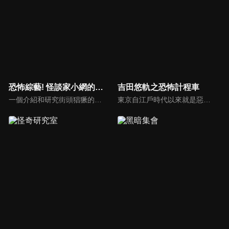
恐怖綜藝! 怪談家小網的超嚇人頻道
吉田悠軌之恐怖計程車
一個介紹和研究街頭猖獗的各種奇怪現象和神秘存在的節目！主持人是怪談家小網，最可怕的成員包括怪談DJ響洋平，靈異偶像琉愛、村上ROCK和恐怖頻道的吉祥物「小怕怕」。在「小怕怕的靈異景點之旅」中，節目導演和小怕怕將參觀最可怕的鬧鬼地點，實地探查、驗證各種與該地相關的靈異傳聞。
東京自江戶時代以來就是惡怨之地，時至今日，這裡依然不斷誕生新的鬼故事，節目中將搭乘由靈媒司機阿真先生駕駛的「恐怖計程車」以及在怪談社團「玉米會」會長-吉田悠軌的帶領下，踏上遊歷東京各地怪異事件發生地的旅程！一路上，會分享與鬼故事和個人經驗相關的內容。