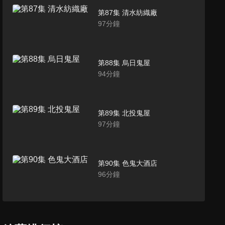
第87集 清水紡織廠
97
分鐘
第88集 烏日鬼屋
94
分鐘
第89集 北投鬼屋
97
分鐘
第90集 色鬼大酒店
96
分鐘
第91集 雙溪鬼屋
96
分鐘