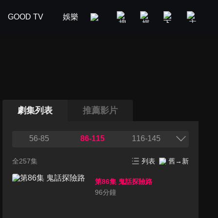
GOOD TV
娛樂
美食旅遊
新聞政論
汽車
劇集列表
推薦影片
56-85
86-115
116-145
全257集
列表
舊→新
第86集 鬼話探險路
96
分鐘