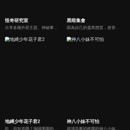
怪奇研究室
黑暗集會
分享各種外星主題、神秘事件、都市傳說、懸案與未解之謎的故事。
因為自己的靈異體質，曾害朋友捲入中邪事件的螢多朗，大學後開始當家教時，遇見了一位擁有神秘雙眼的少女．寶月夜宵。由於靈體紛紛迴避擁有強大體質的夜宵，因此她需要靠螢多朗吸引靈體。另一方面，螢多朗為了破解自己和青梅竹馬身上的詛咒，決定要獲得能對付靈媒體質的能力，兩人成了合作關係。最瘋狂的新感覺靈異怪談，就此開幕！
地縛少年花子君2
神八小妹不可怕
欸，你知道嗎？海鷗學園的七大不可思議中的第七則故事。舊校舍三樓的女生廁所。花子就在那裡，祂會實現用一個代價將自己召喚出來的人的願望。召喚方式是敲三下門。然後──「花子、花子，您在嗎？」八尋寧寧是與人稱七大不可思議的第七則「廁所裡的花子」的「花子同學」結緣的少女。以及驅魔少年源光。他們兩人每天都與花子同學一同奔走，將被改變的七大不可思議與怪異們恢復原狀。某天，花子同學說了。七大不可思議中有叛徒。寧寧等人為了揪出叛徒，逐一破壞七大不可思議的附體之物。他們已破壞第二則「岬之階梯」與第五則「16時的書庫」，剩下的七大不可思議包括「廁所裡的花子」在內，還有五則……另一方面，花子同學的弟弟司，與七峰櫻、日向夏彥，還有變成新的七大不可思議的第三則「鏡子地獄」的三葉，一同逼近寧寧他們還沒見過的七大不可思議──
就讀花麥幼稚園的神八小妹，其實擁有超強的靈能力。她在人們毫不知情的情況下，不斷把悄悄接近朋友和家人的「妖魔鬼怪」狠狠痛毆一頓、全部打飛。然而，她的言行卻得不到理解，還被當成問題兒童看待。但是，自從擔任班導的千枝老師知道了這個祕密之後，神八小妹在幼稚園的每一天，也開始出現了些許變化──接二連三冒出來的詭異、兇惡怪異們，今天也一樣，神八小妹的拳頭照樣炸裂開打！