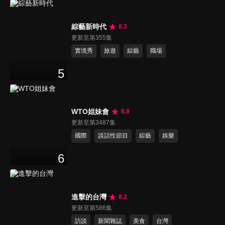
綜藝新時代
8.3
更新至第355集
實境秀
旅遊
綜藝
職場
5
WTO姐妹會
8.9
更新至第3487集
國際
談話性節目
綜藝
娛樂
6
進擊的台灣
8.2
更新至第586集
訪談
新聞雜誌
美食
台灣