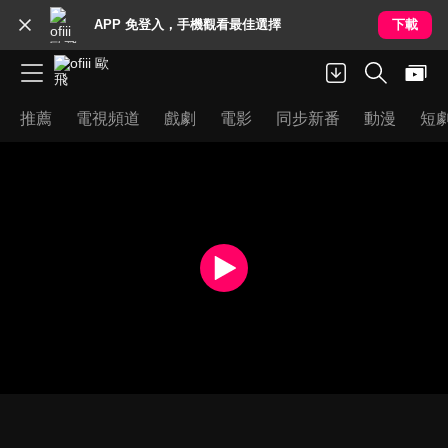
APP 免登入，手機觀看最佳選擇
下載
推薦
電視頻道
戲劇
電影
同步新番
動漫
短