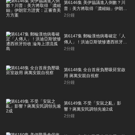
第6146集 美伊協議進入倒數？川
普：美方將取得「濃縮鈾」伊朗官
方證實：正審查美方方案
2
分鐘
第6147集 郵輪漢他病毒確定「人
傳人」！洪迪亞斯號慘遭西班牙拒
收 淪海上漂流孤島
2
分鐘
第6148集 全台首座負壓吸菸室啟
用 蔣萬安親自視察
2
分鐘
第6149集 不受「安鼠之亂」影
響？蔣萬安民調領先逾2成
2
分鐘