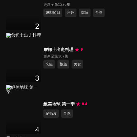
更新至第1280集
遊戲節目
戶外
綜藝
台灣
2
詹姆士出走料理
9
更新至第367集
烹飪
旅遊
美食
3
絕美地球 第一季
8.4
紀錄片
自然
4