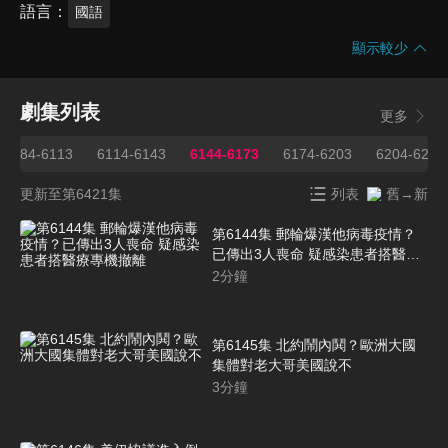
語言
國語
顯示較少
劇集列表
更多
6084-6113
6114-6143
6144-6173
6174-6203
6204-6233
更新至第6421集
列表
舊→新
第6144集 郵輪爆漢他病毒疫情？
已傳出3人喪命 疑感染患者搭醫療
專機撤離
2
分鐘
第6145集 北約鬧內鬨？歐洲大國
集體對老大哥美國說不
3
分鐘