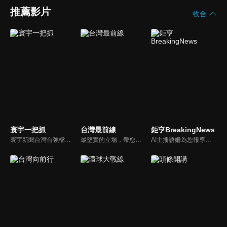
推薦影片
收合
寰宇一把抓
台灣最前線
鉅亨BreakingNews
寰宇新聞台灣台強檔政論節目《寰宇一把抓》，與您一起「抓新聞、抓時事、抓遍台灣政經大小事！由資深社會記者張炤和獨挑大樑主持。張炤和投入新聞前線多年，總是充滿活力的帶給觀眾台灣社會大小事，結合資深社會記者的見聞與觀點，激盪各路實力派專家點評，與您一起掌握政壇人事物即時動態與最新走勢。
最堅實的立場，帶您洞悉台灣新知。最專業的陣容，帶您打開『視』界。政治人民做主，一同掌握即實政壇資訊，『EYE』台灣的政論談話節目。
AI主播語姍為您報導【鉅亨Breaking News】！每週播報大事，讓新聞更貼近你！