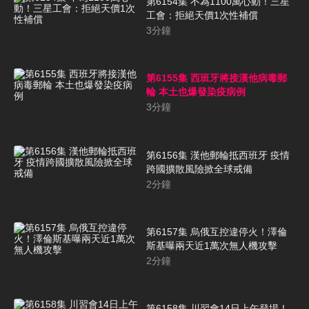
第6154集 不為1100萬心動！三星
工會：拒絕天價1次性補償
3
分鐘
第6155集 西班牙將接漢他病毒郵
輪 本土也爆發染疫病例
3
分鐘
第6156集 漢他郵輪抵西班牙 疫情
跨國擴散風險掀全球戒備
2
分鐘
第6157集 烏俄互控違停火！澤倫
斯基曝兩天近1萬次無人機攻擊
2
分鐘
第6158集 川習會14日上午登場！