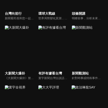
台灣向前行
環球大戰線
頭條開講
新聞看民視和您一起討論最新最熱的時事新聞！
世界局勢變化莫測，你我都身在其中，國際之間合縱連橫，外交、政治、經濟、軍事、科技，無所不爭、無所不戰，《環球大戰線》全方位觀點，與您一起剖析戰略，走進環球競爭最前線！
明瞭前事，分析未來走向，周玉琴告訴您沒想到的大小事背後真相。你不理政治，政治卻未必不會影響你！世界政治勢力結構快速改變，新時代降臨，舊思想如何進化，台灣新思路能否頂得住大國衝擊，最接近民意的聲音，都在《頭條開講》。
大新聞大爆卦
有評有據看台灣
新聞觀測站
《大新聞大爆卦》努力秉持著監督政府的精神，繼續在網路上努力說出事實。
寰宇新聞台灣台談話性節目《有評有據看台灣》節目跳脫來賓演繹的「浮誇情境式政論型態」，改採網路大數據點題，直視分析選情實相，帶您「有評、有據」的遍覽政經大小事。
針對時事或特殊事件邀請來賓進行深度探討，或專訪各領域傑出人士。