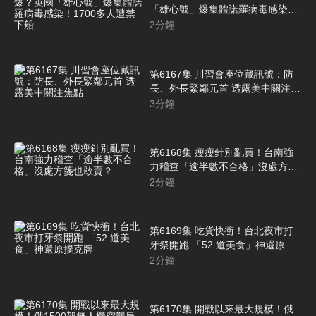
「雄心號」爆集體諾羅病毒感染！
1700多人遭禁下船
2
分鐘
第6167集 川習會座位藏訊號：防
長、外長緊鄰元首 透露美中關注焦
點
3
分鐘
第6168集 瘦瘦針別亂買！台南強
力稽查「逾半數不合格」沒處方箋
也敢賣？
2
分鐘
第6169集 吃貨快衝！台北夜市打
牙祭開跑 「52 道美食」神還原撲
克牌
2
分鐘
第6170集 開戰以來最大規模！俄