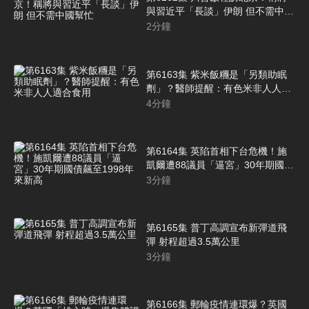
與習近平「長談」伊朗 但不需中國
幫忙
2
分鐘
第6163集 紫米飯糰是「另類助眠
劑」？醫師提醒：有色米非人人適
合食用
4
分鐘
第6164集 英陷首相下台危機！施
凱爾遭88議員「逼宮」30年期國債
飆至1998年來新高
3
分鐘
第6165集 普丁高調宣布新彈道飛
彈 射程超過3.5萬公里
3
分鐘
第6166集 郵輪疫情連環爆？英國