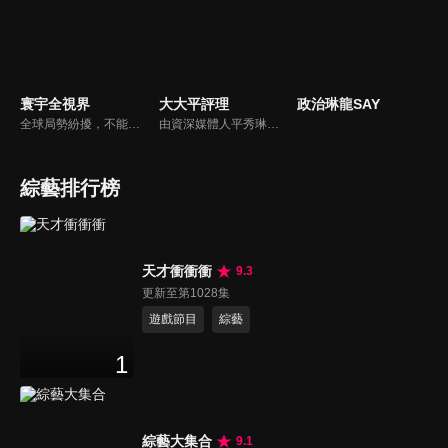
寰宇全視界
大大平評理
政治琳龍SAY
全球局勢紛擾，不能置身事外！主播任明玥主持，嶄新一季《寰宇全視界2.0》，集結各領域重磅嘉賓，犀利評論、深度視角，帶您洞悉世界局勢脈絡，開拓兩岸和國際新視野，《寰宇全視界2.0》，帶給您最具含金量的觀點。
由資深媒體人平秀琳所主持的時事討論節目，針對大眾關心的議題，邀請關鍵人物或意見領袖上節目，從各種角度深入剖析，並藉由多人的觀點交流，讓新聞事件的真相掏深一點，幫助觀眾了解當下最熱門的新聞議題，期使本節目成為台灣理性討論時事的典範。
綜藝排行榜
天才衝衝衝
9.3
更新至第1028集
遊戲節目
綜藝
1
綜藝大集合
9.1