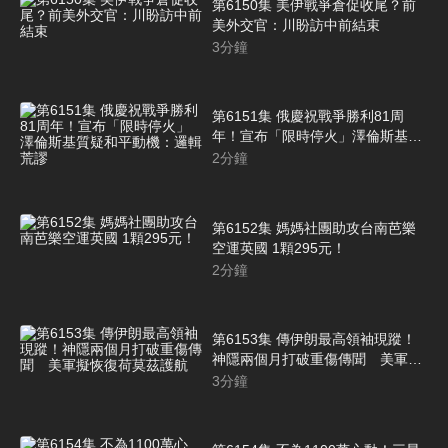
第6150集 美伊戰爭倉促收尾？前
美外交官：川盼訪中前結束
3
分鐘
第6151集 俄慶祝戰爭勝利81周
年！宣布「限時停火」澤倫斯基質
疑和平動機：邏輯荒謬
2
分鐘
第6152集 媽媽社團助攻台南芭樂
空運英國 1顆295元！
2
分鐘
第6153集 傳伊朗最高領袖現蹤！
神隱兩個月打破重傷傳聞 美軍擬
恢復荷莫茲護航
3
分鐘