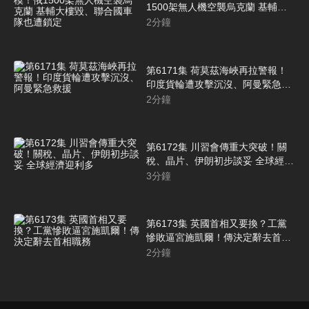
1500架無人機空襲烏克蘭 基輔大
樓毀、聯合國車隊也遭鎖定
2
分鐘
第6171集 荷莫茲海峽再拉警報！
印度貨輪遭攻擊沉沒、阿曼緊急救
援
2
分鐘
第6172集 川習會傳重大突破！關
稅、晶片、伊朗初步談妥 全球經濟
迎利多
3
分鐘
第6173集 英國首相又要換？工黨
慘敗逼宮施凱爾！傳決定辭去首相
職務
2
分鐘