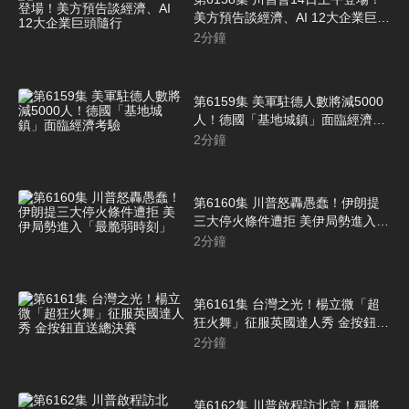
美方預告談經濟、AI 12大企業巨頭
隨行
2
分鐘
第6159集 美軍駐德人數將減5000
人！德國「基地城鎮」面臨經濟考
驗
2
分鐘
第6160集 川普怒轟愚蠢！伊朗提
三大停火條件遭拒 美伊局勢進入
「最脆弱時刻」
2
分鐘
第6161集 台灣之光！楊立微「超
狂火舞」征服英國達人秀 金按鈕直
送總決賽
2
分鐘
第6162集 川普啟程訪北京！稱將