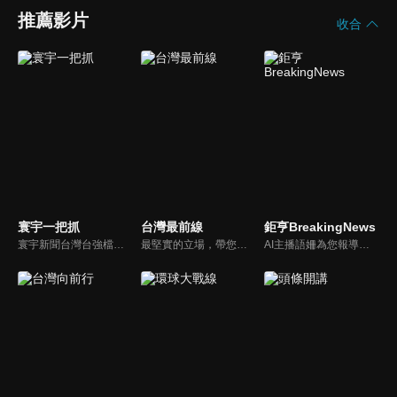
推薦影片
收合
寰宇一把抓
台灣最前線
鉅亨BreakingNews
寰宇新聞台灣台強檔政論節目《寰宇一把抓》，與您一起「抓新聞、抓時事、抓遍台灣政經大小事！由資深社會記者張炤和獨挑大樑主持。張炤和投入新聞前線多年，總是充滿活力的帶給觀眾台灣社會大小事，結合資深社會記者的見聞與觀點，激盪各路實力派專家點評，與您一起掌握政壇人事物即時動態與最新走勢。
最堅實的立場，帶您洞悉台灣新知。最專業的陣容，帶您打開『視』界。政治人民做主，一同掌握即實政壇資訊，『EYE』台灣的政論談話節目。
AI主播語姍為您報導【鉅亨Breaking News】！每週播報大事，讓新聞更貼近你！