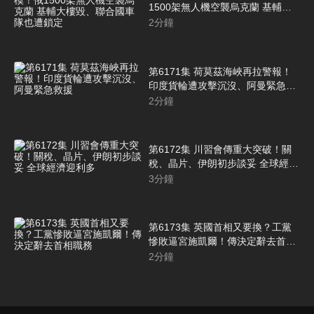
1500架無人機空襲烏克蘭 基輔大
樓毀、聯合國車隊也遭鎖定
2
分鐘
第6171集 荷莫茲海峽再拉警報！
印度貨輪遭攻擊沉沒、阿曼緊急救
援
2
分鐘
第6172集 川習會傳重大突破！關
稅、晶片、伊朗初步談妥 全球經濟
迎利多
3
分鐘
第6173集 英國首相又要換？工黨
慘敗逼宮施凱爾！傳決定辭去首相
職務
2
分鐘