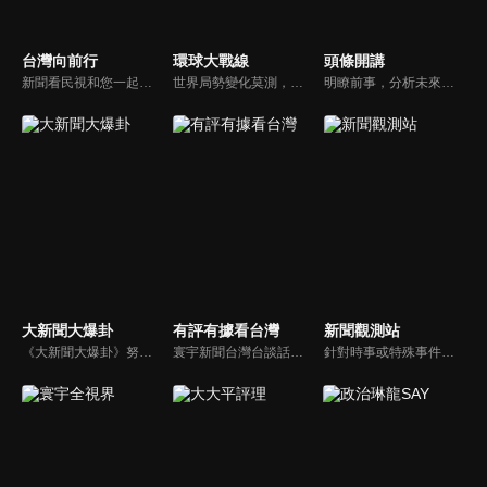
台灣向前行
環球大戰線
頭條開講
新聞看民視和您一起討論最新最熱的時事新聞！
世界局勢變化莫測，你我都身在其中，國際之間合縱連橫，外交、政治、經濟、軍事、科技，無所不爭、無所不戰，《環球大戰線》全方位觀點，與您一起剖析戰略，走進環球競爭最前線！
明瞭前事，分析未來走向，周玉琴告訴您沒想到的大小事背後真相。你不理政治，政治卻未必不會影響你！世界政治勢力結構快速改變，新時代降臨，舊思想如何進化，台灣新思路能否頂得住大國衝擊，最接近民意的聲音，都在《頭條開講》。
大新聞大爆卦
有評有據看台灣
新聞觀測站
《大新聞大爆卦》努力秉持著監督政府的精神，繼續在網路上努力說出事實。
寰宇新聞台灣台談話性節目《有評有據看台灣》節目跳脫來賓演繹的「浮誇情境式政論型態」，改採網路大數據點題，直視分析選情實相，帶您「有評、有據」的遍覽政經大小事。
針對時事或特殊事件邀請來賓進行深度探討，或專訪各領域傑出人士。