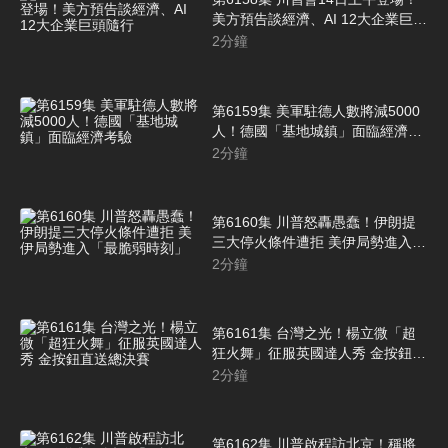
美方預告談經濟、AI 12大企業巨頭
隨行
2
分鐘
第6159集 美軍駐德人數將減5000
人！德國「基地城鎮」面臨經濟考
驗
2
分鐘
第6160集 川普怒轟愚蠢！伊朗提
三大停火條件遭拒 美伊局勢進入
「最脆弱時刻」
2
分鐘
第6161集 台灣之光！楊立微「超
狂火舞」征服英國達人秀 金按鈕直
送總決賽
2
分鐘
第6162集 川普啟程訪北京！稱將