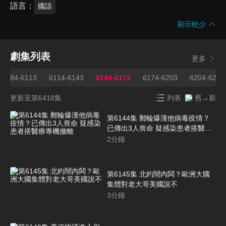
語言
國語
顯示較少
劇集列表
更多
6084-6113
6114-6143
6144-6173
6174-6203
6204-6233
更新至第6418集
列表
舊→新
第6144集 郵輪爆漢他病毒疫情？
已傳出3人喪命 疑感染患者搭醫療
專機撤離
2
分鐘
第6145集 北約鬧內鬨？歐洲大國
集體對老大哥美國說不
3
分鐘