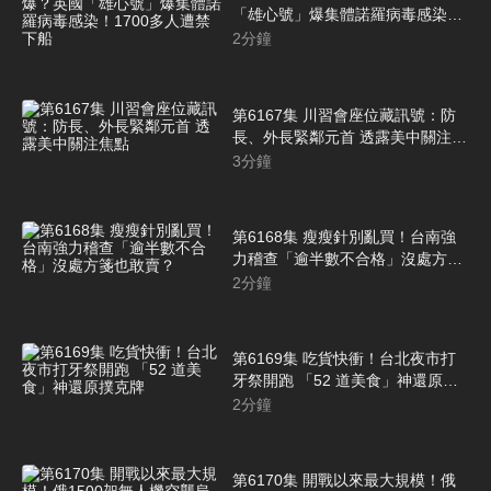
「雄心號」爆集體諾羅病毒感染！
1700多人遭禁下船
2
分鐘
第6167集 川習會座位藏訊號：防
長、外長緊鄰元首 透露美中關注焦
點
3
分鐘
第6168集 瘦瘦針別亂買！台南強
力稽查「逾半數不合格」沒處方箋
也敢賣？
2
分鐘
第6169集 吃貨快衝！台北夜市打
牙祭開跑 「52 道美食」神還原撲
克牌
2
分鐘
第6170集 開戰以來最大規模！俄