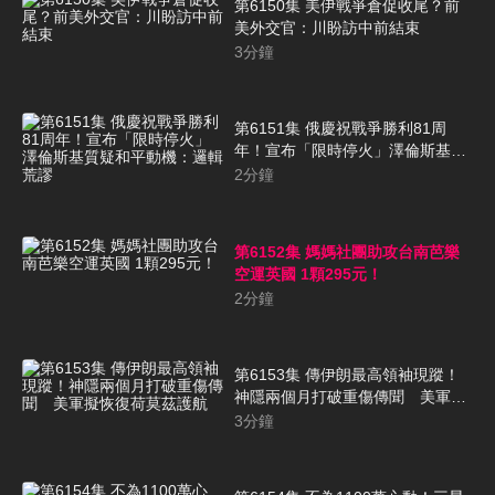
第6150集 美伊戰爭倉促收尾？前
美外交官：川盼訪中前結束
3
分鐘
第6151集 俄慶祝戰爭勝利81周
年！宣布「限時停火」澤倫斯基質
疑和平動機：邏輯荒謬
2
分鐘
第6152集 媽媽社團助攻台南芭樂
空運英國 1顆295元！
2
分鐘
第6153集 傳伊朗最高領袖現蹤！
神隱兩個月打破重傷傳聞 美軍擬
恢復荷莫茲護航
3
分鐘