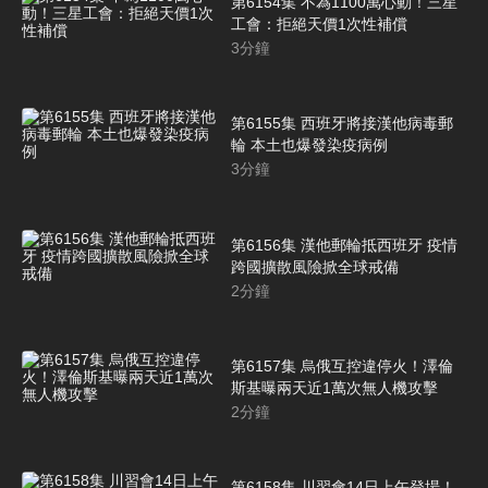
第6154集 不為1100萬心動！三星
工會：拒絕天價1次性補償
3
分鐘
第6155集 西班牙將接漢他病毒郵
輪 本土也爆發染疫病例
3
分鐘
第6156集 漢他郵輪抵西班牙 疫情
跨國擴散風險掀全球戒備
2
分鐘
第6157集 烏俄互控違停火！澤倫
斯基曝兩天近1萬次無人機攻擊
2
分鐘
第6158集 川習會14日上午登場！