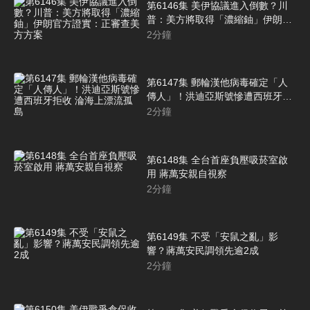
第6146集 美伊協議進入倒數？川
普：美方將取得「濃縮鈾」伊朗官
方證實：正審查美方方案
2
分鐘
第6147集 郵輪漢他病毒確定「人
傳人」！洪迪亞斯號慘遭西班牙拒
收 淪海上漂流孤島
2
分鐘
第6148集 全台首座負壓吸菸室啟
用 蔣萬安親自視察
2
分鐘
第6149集 不受「安鼠之亂」影
響？蔣萬安民調領先逾2成
2
分鐘