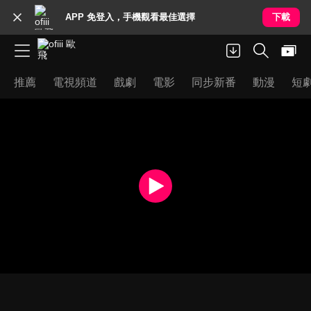
APP 免登入，手機觀看最佳選擇
下載
推薦
電視頻道
戲劇
電影
同步新番
動漫
短