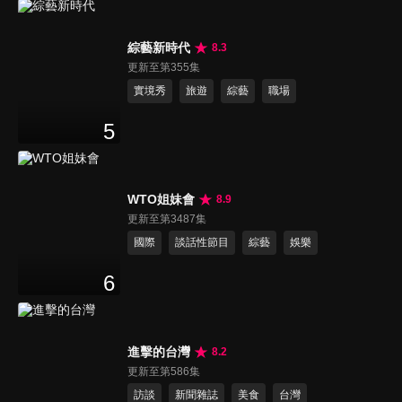
綜藝新時代
8.3
更新至第355集
實境秀
旅遊
綜藝
職場
5
WTO姐妹會
8.9
更新至第3487集
國際
談話性節目
綜藝
娛樂
6
進擊的台灣
8.2
更新至第586集
訪談
新聞雜誌
美食
台灣