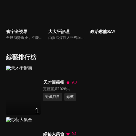
寰宇全視界
大大平評理
政治琳龍SAY
全球局勢紛擾，不能置身事外！主播任明玥主持，嶄新一季《寰宇全視界2.0》，集結各領域重磅嘉賓，犀利評論、深度視角，帶您洞悉世界局勢脈絡，開拓兩岸和國際新視野，《寰宇全視界2.0》，帶給您最具含金量的觀點。
由資深媒體人平秀琳所主持的時事討論節目，針對大眾關心的議題，邀請關鍵人物或意見領袖上節目，從各種角度深入剖析，並藉由多人的觀點交流，讓新聞事件的真相掏深一點，幫助觀眾了解當下最熱門的新聞議題，期使本節目成為台灣理性討論時事的典範。
綜藝排行榜
天才衝衝衝
9.3
更新至第1028集
遊戲節目
綜藝
1
綜藝大集合
9.1