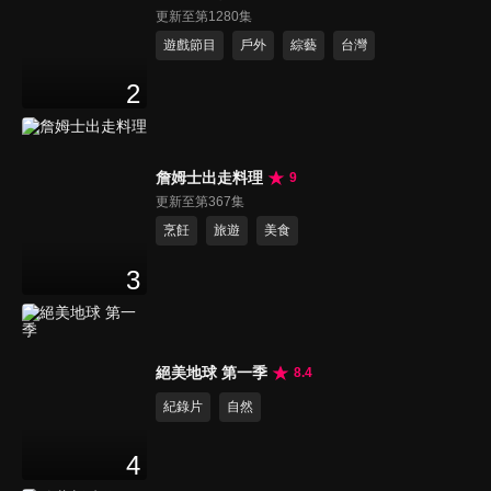
更新至第1280集
遊戲節目
戶外
綜藝
台灣
2
詹姆士出走料理
9
更新至第367集
烹飪
旅遊
美食
3
絕美地球 第一季
8.4
紀錄片
自然
4