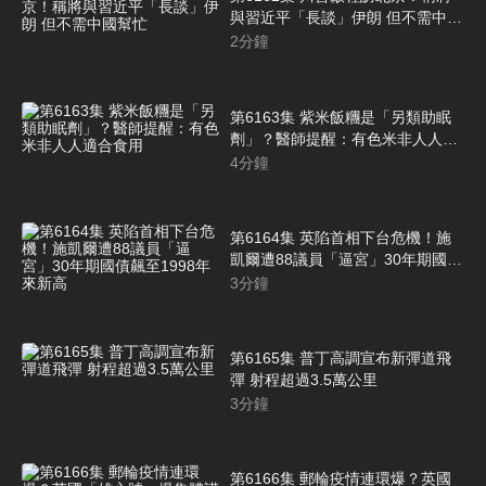
與習近平「長談」伊朗 但不需中國
幫忙
2
分鐘
第6163集 紫米飯糰是「另類助眠
劑」？醫師提醒：有色米非人人適
合食用
4
分鐘
第6164集 英陷首相下台危機！施
凱爾遭88議員「逼宮」30年期國債
飆至1998年來新高
3
分鐘
第6165集 普丁高調宣布新彈道飛
彈 射程超過3.5萬公里
3
分鐘
第6166集 郵輪疫情連環爆？英國