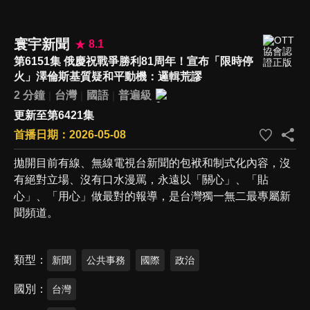
寰宇新聞
8.1
第6151集 俄慶祝戰爭勝利81周年！宣布「限時停
火」澤倫斯基質疑和平動機：邏輯荒謬
2 分鐘
台灣
國語
普遍級
更新至第6421集
首播日期：2026-05-08
拋開目前有線、無線電視台新聞的包袱和制式化內容，沒
有絕對立場、沒有口水漫罵，永遠以「關心」、「貼
心」、「用心」做最對的報導，是台灣獨一無二最專屬新
聞頻道。
類型
新聞
公共事務
國際
政治
國別
台灣