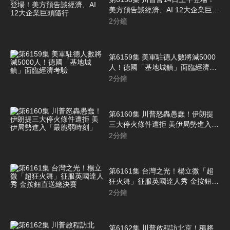
美方預告談經濟、AI 12大企業巨頭
隨行
2
分鐘
第6159集 美軍駐德人數將減5000
人！德國「基地城鎮」面臨經濟考
驗
2
分鐘
第6160集 川普怒轟愚蠢！伊朗提
三大停火條件遭拒 美伊局勢進入
「最脆弱時刻」
2
分鐘
第6161集 台灣之光！楊立微「超
狂火舞」征服英國達人秀 金按鈕直
送總決賽
2
分鐘
第6162集 川普啟程訪北京！稱將