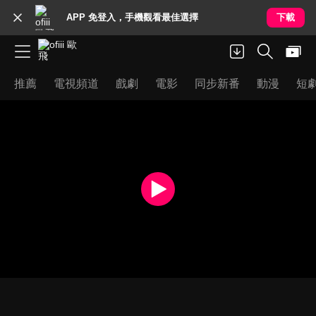
APP 免登入，手機觀看最佳選擇
下載
推薦
電視頻道
戲劇
電影
同步新番
動漫
短