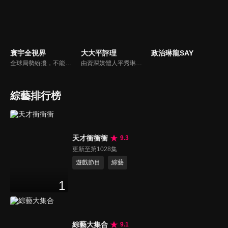
寰宇全視界
大大平評理
政治琳龍SAY
全球局勢紛擾，不能置身事外！主播任明玥主持，嶄新一季《寰宇全視界2.0》，集結各領域重磅嘉賓，犀利評論、深度視角，帶您洞悉世界局勢脈絡，開拓兩岸和國際新視野，《寰宇全視界2.0》，帶給您最具含金量的觀點。
由資深媒體人平秀琳所主持的時事討論節目，針對大眾關心的議題，邀請關鍵人物或意見領袖上節目，從各種角度深入剖析，並藉由多人的觀點交流，讓新聞事件的真相掏深一點，幫助觀眾了解當下最熱門的新聞議題，期使本節目成為台灣理性討論時事的典範。
綜藝排行榜
天才衝衝衝
9.3
更新至第1028集
遊戲節目
綜藝
1
綜藝大集合
9.1