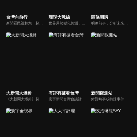
台灣向前行
環球大戰線
頭條開講
新聞看民視和您一起討論最新最熱的時事新聞！
世界局勢變化莫測，你我都身在其中，國際之間合縱連橫，外交、政治、經濟、軍事、科技，無所不爭、無所不戰，《環球大戰線》全方位觀點，與您一起剖析戰略，走進環球競爭最前線！
明瞭前事，分析未來走向，周玉琴告訴您沒想到的大小事背後真相。你不理政治，政治卻未必不會影響你！世界政治勢力結構快速改變，新時代降臨，舊思想如何進化，台灣新思路能否頂得住大國衝擊，最接近民意的聲音，都在《頭條開講》。
大新聞大爆卦
有評有據看台灣
新聞觀測站
《大新聞大爆卦》努力秉持著監督政府的精神，繼續在網路上努力說出事實。
寰宇新聞台灣台談話性節目《有評有據看台灣》節目跳脫來賓演繹的「浮誇情境式政論型態」，改採網路大數據點題，直視分析選情實相，帶您「有評、有據」的遍覽政經大小事。
針對時事或特殊事件邀請來賓進行深度探討，或專訪各領域傑出人士。