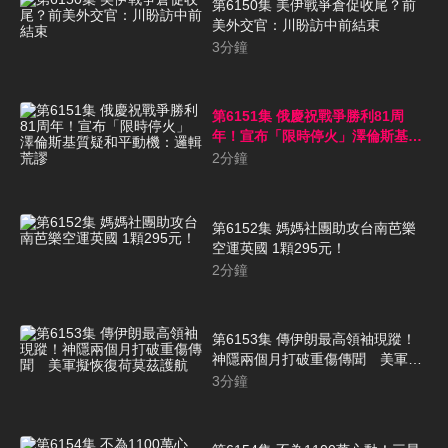
第6150集 美伊戰爭倉促收尾？前
美外交官：川盼訪中前結束
3
分鐘
第6151集 俄慶祝戰爭勝利81周
年！宣布「限時停火」澤倫斯基質
疑和平動機：邏輯荒謬
2
分鐘
第6152集 媽媽社團助攻台南芭樂
空運英國 1顆295元！
2
分鐘
第6153集 傳伊朗最高領袖現蹤！
神隱兩個月打破重傷傳聞 美軍擬
恢復荷莫茲護航
3
分鐘