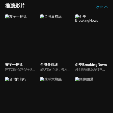
推薦影片
收合
寰宇一把抓
台灣最前線
鉅亨BreakingNews
寰宇新聞台灣台強檔政論節目《寰宇一把抓》，與您一起「抓新聞、抓時事、抓遍台灣政經大小事！由資深社會記者張炤和獨挑大樑主持。張炤和投入新聞前線多年，總是充滿活力的帶給觀眾台灣社會大小事，結合資深社會記者的見聞與觀點，激盪各路實力派專家點評，與您一起掌握政壇人事物即時動態與最新走勢。
最堅實的立場，帶您洞悉台灣新知。最專業的陣容，帶您打開『視』界。政治人民做主，一同掌握即實政壇資訊，『EYE』台灣的政論談話節目。
AI主播語姍為您報導【鉅亨Breaking News】！每週播報大事，讓新聞更貼近你！