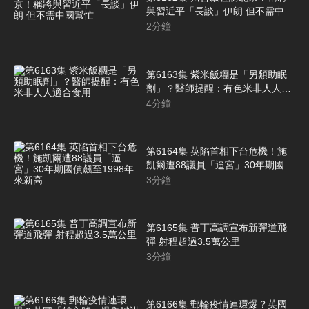
與習近平「長談」伊朗 但不需中國
幫忙
2
分鐘
第6163集 紫米飯糰是「另類助眠
劑」？醫師提醒：有色米非人人適
合食用
4
分鐘
第6164集 英陷首相下台危機！施
凱爾遭88議員「逼宮」30年期國債
飆至1998年來新高
3
分鐘
第6165集 普丁高調宣布新彈道飛
彈 射程超過3.5萬公里
3
分鐘
第6166集 郵輪疫情連環爆？英國