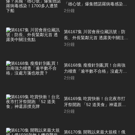
「雄心號」爆集體諾羅病毒感染！
1700多人遭禁下船
2
分鐘
第6167集 川習會座位藏訊號：防
長、外長緊鄰元首 透露美中關注焦
點
3
分鐘
第6168集 瘦瘦針別亂買！台南強
力稽查「逾半數不合格」沒處方箋
也敢賣？
2
分鐘
第6169集 吃貨快衝！台北夜市打
牙祭開跑 「52 道美食」神還原撲
克牌
2
分鐘
第6170集 開戰以來最大規模！俄