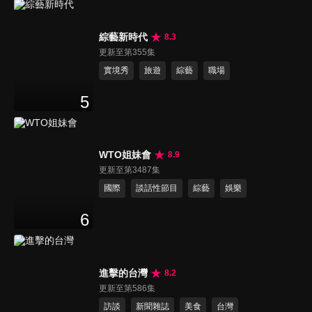
綜藝新時代
8.3
更新至第355集
實境秀
旅遊
綜藝
職場
5
WTO姐妹會
8.9
更新至第3487集
國際
談話性節目
綜藝
娛樂
6
進擊的台灣
8.2
更新至第586集
訪談
新聞雜誌
美食
台灣