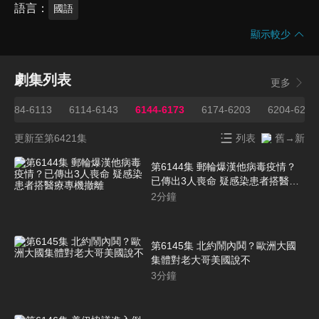
語言
國語
顯示較少
劇集列表
更多
6084-6113
6114-6143
6144-6173
6174-6203
6204-6233
更新至第6421集
列表
舊→新
第6144集 郵輪爆漢他病毒疫情？
已傳出3人喪命 疑感染患者搭醫療
專機撤離
2
分鐘
第6145集 北約鬧內鬨？歐洲大國
集體對老大哥美國說不
3
分鐘