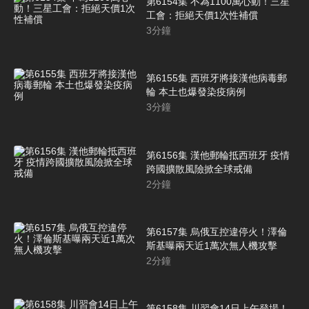
第6154集 不為1100萬心動！三星
工會：拒絕天價1次性補償
3
分鐘
第6155集 西班牙將接漢他病毒郵
輪 本土也爆發染疫病例
3
分鐘
第6156集 漢他郵輪抵西班牙 疫情
跨國擴散風險掀全球戒備
2
分鐘
第6157集 烏俄互控違停火！澤倫
斯基曝兩天近1萬次無人機攻擊
2
分鐘
第6158集 川習會14日上午登場！