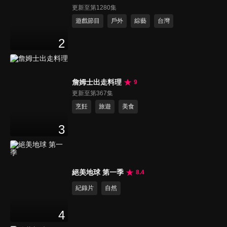
更新至第1280集
遊戲節目
戶外
綜藝
台灣
2
詹姆士出走料理
9
更新至第367集
烹飪
旅遊
美食
3
絕美地球 第一季
8.4
紀錄片
自然
4