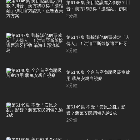
第6146集 美伊協議進入倒數？川
普：美方將取得「濃縮鈾」伊朗官
方證實：正審查美方方案
2
分鐘
第6147集 郵輪漢他病毒確定「人
傳人」！洪迪亞斯號慘遭西班牙拒
收 淪海上漂流孤島
2
分鐘
第6148集 全台首座負壓吸菸室啟
用 蔣萬安親自視察
2
分鐘
第6149集 不受「安鼠之亂」影
響？蔣萬安民調領先逾2成
2
分鐘