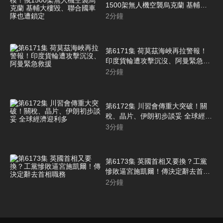
1500架無人機空襲烏克蘭 基輔大
樓毀、聯合國車隊也遭鎖定
2
分鐘
第6171集 荷莫茲海峽再拉警報！
印度貨輪遭攻擊沉沒、阿曼緊急救
援
2
分鐘
第6172集 川習會傳重大突破！關
稅、晶片、伊朗初步談妥 全球經濟
迎利多
3
分鐘
第6173集 英國首相又要換？工黨
慘敗逼宮施凱爾！傳決定辭去首相
職務
2
分鐘