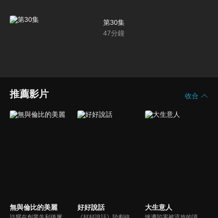
第30集
47
分鐘
推薦影片
收合
無與倫比的美麗
好好說話
大生意人
許耀在創業失利後屢敗屢戰， 卻意外在職場遇到失聯多年的前女友。北漂女孩余佳恩因為職場上的不圓滑，在30歲的節點遭遇裁員；自稱渣女的張清在職場游刃有餘，卻花十年治癒原生家庭傷害；家庭主婦李念歡走出家庭壁壘後展開了一段相濡以沫的情感。三對正值「青年危機」的都市男女攜手走出生活困境。
《好好說話》陸劇線上看。節目主持人楊光，因為兒時心理陰影導致其無論在工作還是生活中，都拒絕與人真誠溝通。直到一檔火爆的新興節目取代了楊光的黃金檔時段。迫於壓力的他決定進行節目改版，從線上傾聽轉為線下調解，並瞄準能引起強烈社會熱度的糾紛事件進行調解，也使楊光第一次直面自身問題...
慘遭陷害被流放的讀書人古平原以死謀生，在夾縫中借勢謀局，從行商開始進入商界，以票號站穩腳跟，以茶葉興業，靠鹽業立足，並以糧食惠及萬民。古平原與晉商、徽商、京商、鹽商、漕幫、洋商等各方勢力周旋對抗，最終創建了一個嶄新的商業帝國。