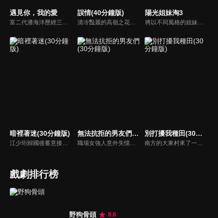
遇見你，我的愛
誤情(40分鐘版)
陽光姐妹淘3
富二代潘海洋歷經三次失敗婚姻，認為金錢阻礙愛情。唯第一任妻子陸雪怡真心待他。好友伊軒勸他隱藏身份。他在酒吧對芭蕾舞演員韓夢瑤一見鍾情。便化身業務經理與她相戀。熱戀中潘海洋決定娶韓夢瑤，卻在婚前發現韓夢瑤三年前曾是自己公司員工，進而揭開伊軒與韓夢瑤為還債設局圖謀他財產的陰謀...
清冷豔麗的高嶺之花江時淺在遭受霸淩、暴力等一系列事件後，華麗蛻變逆襲歸來，用一場精心策劃強勢開啟自己的復仇之路，最終收穫內心救贖與愛情的故事。
將以不同風格的姐妹淘之旅，展現原生態小眾島嶼風貌，呈現時尚微度假；主持人沈凌繼續化身暖心管家，為明星嘉賓陳妍希、楊千嬅、張雨綺、景甜、周筆暢、吳宣儀貼心護航，共同度過24小時的甜蜜時光。
暗裡著迷(30分鐘版)
無法抗拒的男友們(30分鐘版)
別打擾我種田(30分鐘版)
江少珩歸國後蓄意接近服裝設計師蘇半夏，直到衛高陽暴露出江少珩接近蘇半夏的真實目的，蘇半夏深覺背叛而與江少珩分手。而已經無法離開蘇半夏的江少珩，用真心再次追回蘇半夏，上演追妻火葬場並重歸於好。之後，兩人查清當年真相，最終衛氏姐弟雙雙落網，一切塵埃落定。
職場女強人意外失憶後重啟人生，一覺醒來，竟與公司老闆、部門總監、實習生三人同時「戀愛」。通過這甜蜜浪漫、驚險刺激又難以抉擇的感情生活後，最終發現愛情真正的意義。
南方的大東村來了一位不速之客林現，他是林氏集團百億資產的唯一繼承人，在爺爺強勢壓迫下，家世顯赫的他空降莊家找到自己傳說中門當戶對的未婚妻，決定說服她自願解除婚約。
戲劇排行榜
野狗骨頭
8.6