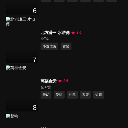
6
北方謙三 水滸傳
8.6
全7集
小說改編
古裝
7
萬福金安
8.6
全32集
奇幻
愛情
穿越
古裝
短劇
8