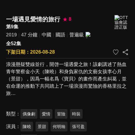
一場遇見愛情的旅行
8
第9集
2019
47 分鐘
中國
國語
普遍級
全52集
下架日期：2026-08-28
浪漫懸疑雙線並行，開啓一場遇愛之旅！該劇講述了熱血
青年警察金小天（陳曉）和身負家仇的文藝女孩李心月
（景甜），因爲一幅名爲《寶貝》的畫作而產生糾葛，並
在命運的推動下共同踏上了一場浪漫而驚險的香格里拉之
旅…
類型
偶像劇
愛情
冒險
時裝
演員
陳曉
景甜
何明翰
張可盈