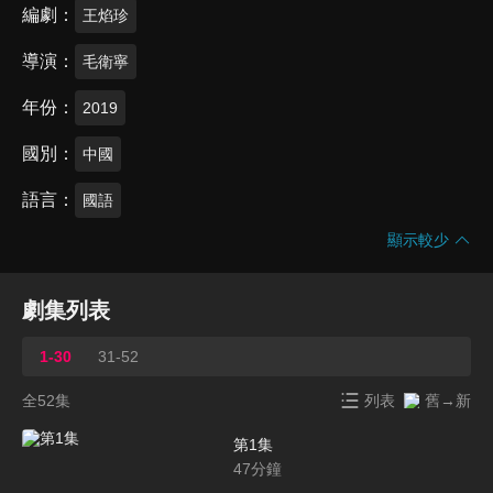
編劇
王焰珍
導演
毛衛寧
年份
2019
國別
中國
語言
國語
顯示較少
劇集列表
1-30
31-52
全52集
列表
舊→新
第1集
47
分鐘