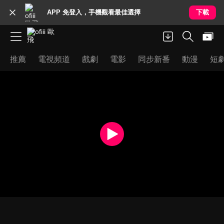
APP 免登入，手機觀看最佳選擇
下載
推薦
電視頻道
戲劇
電影
同步新番
動漫
短