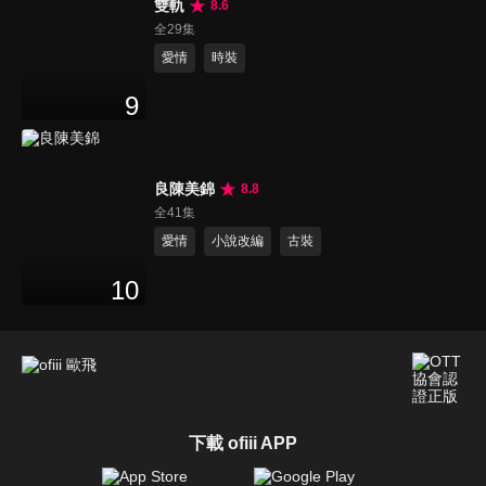
雙軌
8.6
全29集
愛情
時裝
9
良陳美錦
8.8
全41集
愛情
小說改編
古裝
10
下載 ofiii APP