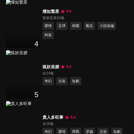
燦如繁星
9.6
更新至第26集
愛情
足球
校園
勵志
小說改編
時裝
4
狐妖皇嫂
8.2
全24集
奇幻
古裝
短劇
5
貴人多旺事
8.4
全26集
奇幻
愛情
商戰
穿越
古裝
短劇