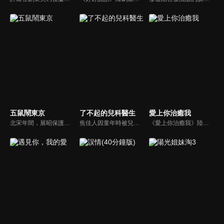
五鼠鬧東京
了不起的兒科醫生
愛上你治癒我
北宋年間，展昭保護包拯有功被宋仁宗封為「御貓」，太師龐吉嫉妒包拯，派人到險空島挑撥五鼠，五鼠決定到東京去和展昭比一比武藝，途中，他們遇到了太師的兒子龐昱，他在陳州奸淫擄掠、無惡不作，五鼠出於公義殺了龐昱，而太師得知之後，決心為兒子報仇，因此再設計陷害五鼠和包拯。
焦佳人因童年時被兒科醫生谷立峯救過一命，從此立下當兒科醫生的畢生志願。長大後順利進入精英雲集的童馨醫院，焦佳人和並肩作戰的同事鄧子昂、谷佳人、王航等經歷了重重的考驗，不僅要在臨牀一線與病魔做鬥爭，還要面對生活中的種種困境。最後，他們迎來了更美好的未來，也完成了自身的成長與昇華。
《愛上你治癒我》陸劇線上看。顏書仁在讀博期間，與學妹孫樹相戀。後因雙方家庭變故，兩人分手。多年後重逢，書仁本想修復關係，起初孫樹反應冷淡，後來書仁意外得知母親8年前因車禍去世，陷入嚴重自責甚至對自己的職業成就產生了懷疑，在孫樹的努力下，顏書仁逐漸康復，兩人決定重回日本留學地…