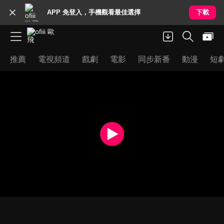
APP 免登入，手機觀看最佳選擇
下載
推薦
電視頻道
戲劇
電影
同步新番
動漫
短