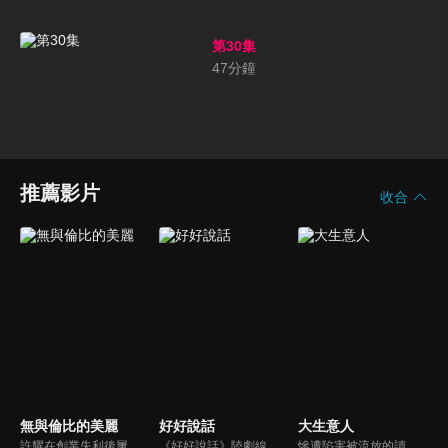
第30集
47
分鐘
推薦影片
收合
無與倫比的美麗
好好說話
大生意人
許耀在創業失利後屢敗屢戰， 卻意外在職場遇到失聯多年的前女友。北漂女孩余佳恩因為職場上的不圓滑，在30歲的節點遭遇裁員；自稱渣女的張清在職場游刃有餘，卻花十年治癒原生家庭傷害；家庭主婦李念歡走出家庭壁壘後展開了一段相濡以沫的情感。三對正值「青年危機」的都市男女攜手走出生活困境。
《好好說話》陸劇線上看。節目主持人楊光，因為兒時心理陰影導致其無論在工作還是生活中，都拒絕與人真誠溝通。直到一檔火爆的新興節目取代了楊光的黃金檔時段。迫於壓力的他決定進行節目改版，從線上傾聽轉為線下調解，並瞄準能引起強烈社會熱度的糾紛事件進行調解，也使楊光第一次直面自身問題...
慘遭陷害被流放的讀書人古平原以死謀生，在夾縫中借勢謀局，從行商開始進入商界，以票號站穩腳跟，以茶葉興業，靠鹽業立足，並以糧食惠及萬民。古平原與晉商、徽商、京商、鹽商、漕幫、洋商等各方勢力周旋對抗，最終創建了一個嶄新的商業帝國。