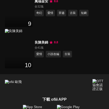
萬福金安
8.6
全32集
奇幻
愛情
穿越
古裝
短劇
9
良陳美錦
8.8
全41集
愛情
小說改編
古裝
10
下載 ofiii APP