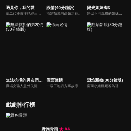
遇見你，我的愛
誤情(40分鐘版)
陽光姐妹淘3
富二代潘海洋歷經三次失敗婚姻，認為金錢阻礙愛情。唯第一任妻子陸雪怡真心待他。好友伊軒勸他隱藏身份。他在酒吧對芭蕾舞演員韓夢瑤一見鍾情。便化身業務經理與她相戀。熱戀中潘海洋決定娶韓夢瑤，卻在婚前發現韓夢瑤三年前曾是自己公司員工，進而揭開伊軒與韓夢瑤為還債設局圖謀他財產的陰謀...
清冷豔麗的高嶺之花江時淺在遭受霸淩、暴力等一系列事件後，華麗蛻變逆襲歸來，用一場精心策劃強勢開啟自己的復仇之路，最終收穫內心救贖與愛情的故事。
將以不同風格的姐妹淘之旅，展現原生態小眾島嶼風貌，呈現時尚微度假；主持人沈凌繼續化身暖心管家，為明星嘉賓陳妍希、楊千嬅、張雨綺、景甜、周筆暢、吳宣儀貼心護航，共同度過24小時的甜蜜時光。
無法抗拒的男友們(30分鐘版)
假面迷情
烈焰新娘(30分鐘版)
職場女強人意外失憶後重啟人生，一覺醒來，竟與公司老闆、部門總監、實習生三人同時「戀愛」。通過這甜蜜浪漫、驚險刺激又難以抉擇的感情生活後，最終發現愛情真正的意義。
一場工地坍方事故導致尤尤家破人亡。衝動之下前去尋仇，卻誤傷安國軒之子齊東，被迫遠走他鄉。齊東暗中救她，隱瞞身世守護多年，只為揭開父親的陰謀。五年後，尤尤化名歸來，捲入星耀集團繼承權爭鬥。她與齊東歷經誤解與聯手，終查明父母冤案。真相大白，惡人伏法，兩人攜手走出黑暗，迎來光明未來。
富商小姐鍾宛若為替未婚夫劉子潤復仇，假意投誠敵對的夏軍，卻不料遭到夏軍少帥沐少離威脅強娶，由此各懷算計的倆人成為了夫妻，並在一系列鬥智鬥勇的婚後生活中愛上了彼此。而就在兩人濃情時，鍾宛若意外得知了沐少離的真實身份，在彼此的不信任和軍閥爭霸的陰謀下，相愛的倆人開始了互相折磨 。
戲劇排行榜
野狗骨頭
8.6