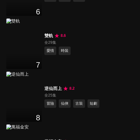
6
雙軌
8.6
全29集
愛情
時裝
7
逆仙而上
8.2
全25集
冒險
仙俠
古裝
短劇
8