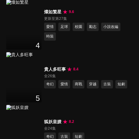
燦如繁星
9.6
更新至第27集
愛情
足球
校園
勵志
小說改編
時裝
4
貴人多旺事
8.4
全26集
奇幻
愛情
商戰
穿越
古裝
短劇
5
狐妖皇嫂
8.2
全24集
奇幻
古裝
短劇