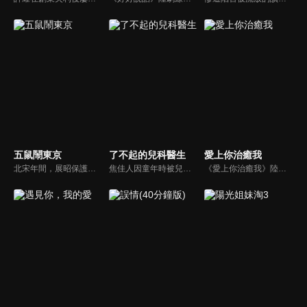
五鼠鬧東京
了不起的兒科醫生
愛上你治癒我
北宋年間，展昭保護包拯有功被宋仁宗封為「御貓」，太師龐吉嫉妒包拯，派人到險空島挑撥五鼠，五鼠決定到東京去和展昭比一比武藝，途中，他們遇到了太師的兒子龐昱，他在陳州奸淫擄掠、無惡不作，五鼠出於公義殺了龐昱，而太師得知之後，決心為兒子報仇，因此再設計陷害五鼠和包拯。
焦佳人因童年時被兒科醫生谷立峯救過一命，從此立下當兒科醫生的畢生志願。長大後順利進入精英雲集的童馨醫院，焦佳人和並肩作戰的同事鄧子昂、谷佳人、王航等經歷了重重的考驗，不僅要在臨牀一線與病魔做鬥爭，還要面對生活中的種種困境。最後，他們迎來了更美好的未來，也完成了自身的成長與昇華。
《愛上你治癒我》陸劇線上看。顏書仁在讀博期間，與學妹孫樹相戀。後因雙方家庭變故，兩人分手。多年後重逢，書仁本想修復關係，起初孫樹反應冷淡，後來書仁意外得知母親8年前因車禍去世，陷入嚴重自責甚至對自己的職業成就產生了懷疑，在孫樹的努力下，顏書仁逐漸康復，兩人決定重回日本留學地…