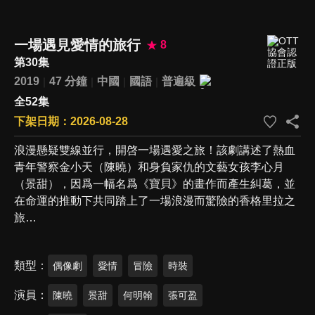
一場遇見愛情的旅行
8
第30集
2019
47 分鐘
中國
國語
普遍級
全52集
下架日期：2026-08-28
浪漫懸疑雙線並行，開啓一場遇愛之旅！該劇講述了熱血
青年警察金小天（陳曉）和身負家仇的文藝女孩李心月
（景甜），因爲一幅名爲《寶貝》的畫作而產生糾葛，並
在命運的推動下共同踏上了一場浪漫而驚險的香格里拉之
旅…
類型
偶像劇
愛情
冒險
時裝
演員
陳曉
景甜
何明翰
張可盈