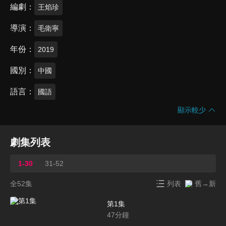
編劇
王焰珍
導演
毛衛寧
年份
2019
國別
中國
語言
國語
顯示較少
劇集列表
1-30
31-52
全52集
列表
舊→新
第1集
47
分鐘