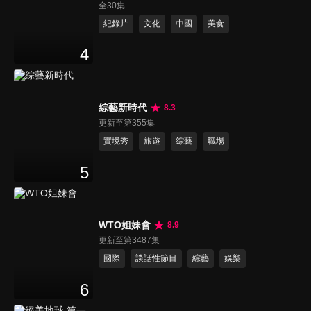
全30集
紀錄片
文化
中國
美食
4
綜藝新時代
8.3
更新至第355集
實境秀
旅遊
綜藝
職場
5
WTO姐妹會
8.9
更新至第3487集
國際
談話性節目
綜藝
娛樂
6