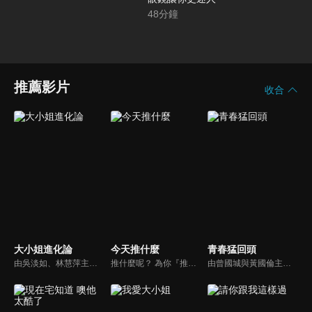
48
分鐘
推薦影片
收合
大小姐進化論
今天推什麼
青春猛回頭
由吳淡如、林慧萍主持，為女人量身打造！首創以「女性情緒週期」，最需要抒發與關心的議題為出發點，天天伴隨女人度過忙碌的一週！
推什麼呢？ 為你『推』上熱騰騰第一手消息！時下最新、最夯！吃喝玩樂食衣住行藝文活動，哪邊流行哪邊去！好物推薦真心不騙！跟著《今天推什麼》走在潮流最前線！
由曾國城與黃國倫主持，節目中邀請20位20歲以下青少年組成青春團，另一邊則為年紀相較成熟的藝人來賓為不老團，每集分別就一件青少年必定遇見的事件討論，看兩個不同年代的人們，所擁有的不同看法與立場。帶領讓觀眾一起回到那些年的青春歲月！