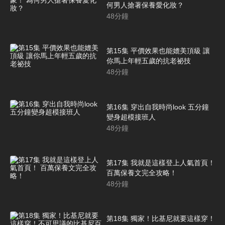
何男人搶著保養愛化妝？
48
分鐘
第15集 平價效果也能媲美頂級 讓
你馬上年輕五歲的抗老祕技
48
分鐘
第16集 穿出自我時尚look 五分鐘
變身超模接班人
48
分鐘
第17集 我就是這樣登上人氣首頁！
百萬保養文完全攻略！
48
分鐘
第18集 獨家！比基尼就要這樣穿！