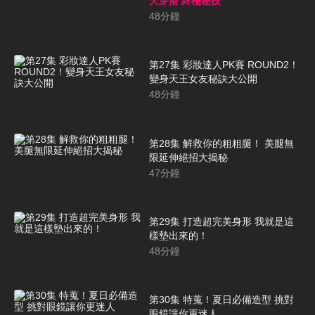
天穿搭 終極秘技
48
分鐘
第27集 彩妝達人PK賽 ROUND2！
變身天王女友秘訣大公開
48
分鐘
第28集 解救你的粗粗腿！ 美腿無
限延伸絕招大揭秘
47
分鐘
第29集 打造超完美身形 我就是這
樣墊出來的！
48
分鐘
第30集 特蒐！夏日必備造型 挑對
眼鏡讓你更迷人