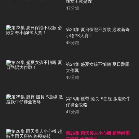
腿女王就是妳！
47
分鐘
第23集 夏日保證不脫妝 必敗新奇
小物PK大賽！
48
分鐘
第24集 盛夏女孩不怕曬 夏日艷陽
大作戰！
48
分鐘
第25集 翹臀 腿長 S曲線 激瘦款牛
仔褲全攻略
47
分鐘
第26集 雨天美人小心機 超時尚雨