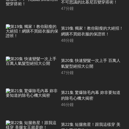
不可思議的比基尼百變穿搭術！
47
分鐘
第19集 獨家！教你顯瘦的大絕招！
網購不買錯衣服的保證班！
48
分鐘
第20集 快速變髮一次上手 百萬人
氣髮型絕招大公開
47
分鐘
第21集 驚爆除毛內幕 妳非要知道
的除毛心機大揭密
46
分鐘
第22集 短腿救星！跟我這樣穿 美