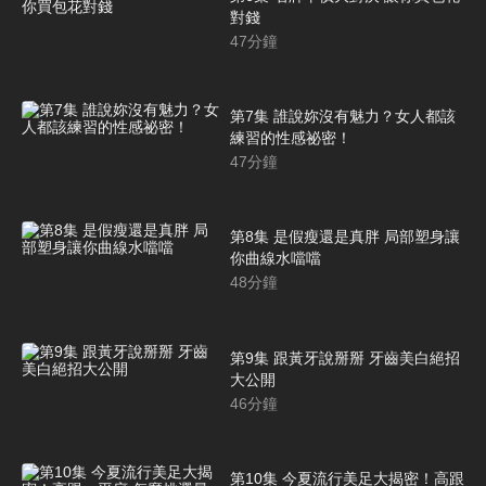
對錢
47
分鐘
第7集 誰說妳沒有魅力？女人都該
練習的性感祕密！
47
分鐘
第8集 是假瘦還是真胖 局部塑身讓
你曲線水噹噹
48
分鐘
第9集 跟黃牙說掰掰 牙齒美白絕招
大公開
46
分鐘
第10集 今夏流行美足大揭密！高跟