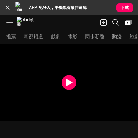
APP 免登入，手機觀看最佳選擇
下載
推薦
電視頻道
戲劇
電影
同步新番
動漫
短