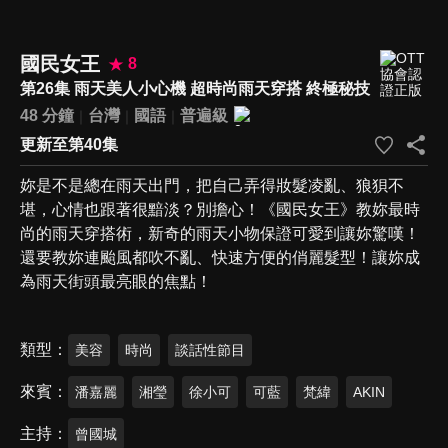
國民女王
8
第26集 雨天美人小心機 超時尚雨天穿搭 終極秘技
48 分鐘
台灣
國語
普遍級
更新至第40集
妳是不是總在雨天出門，把自己弄得妝髮凌亂、狼狽不
堪，心情也跟著很黯淡？別擔心！《國民女王》教妳最時
尚的雨天穿搭術，新奇的雨天小物保證可愛到讓妳驚嘆！
還要教妳連颱風都吹不亂、快速方便的俏麗髮型！讓妳成
為雨天街頭最亮眼的焦點！
類型
美容
時尚
談話性節目
來賓
潘嘉麗
湘瑩
徐小可
可藍
梵緯
AKIN
主持
曾國城