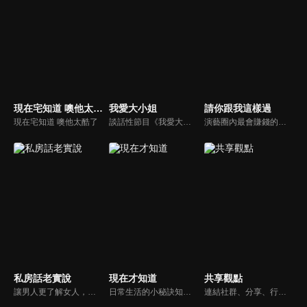
現在宅知道 噢他太酷了
我愛大小姐
請你跟我這樣過
現在宅知道 噢他太酷了
談話性節目《我愛大小姐》是由吳淡如、林慧萍主持的一檔談話性節目，講訴女人間的那些事。
演藝圈內最會賺錢的侯昌明，以親身經歷教你理財；採訪經歷豐沛的黃文華，把所見所聞通通報你哉。不論是理財知識、兩性問題、生活資訊，完全貼近市井小民的所需所求，保證讓你生活過更好！
私房話老實說
現在才知道
共享觀點
讓男人更了解女人，女人更了解自己 ，揭密女性私房話，讓療癒專家教你更愛自己！由于美人和納豆攜手主持，更多你想知道的女性私密話題都在《私房話老實說》。
日常生活的小秘訣知多少？由理財專家賴憲政、美麗人妻季芹，用貼近民心的實際案例、最新時事的話題來分析研討，讓你了解生活中的理財消費、民生、旅遊等問題。
連結社群、分享、行動的特色，運用講道學的架構，談論包含基要真理、生活話題及神學裝備三大面向主題。身為第六代基督徒，從小在教會中長大的周巽正，與第一代基督徒的廖文華，背景及生活經歷都不同，在節目中以輕鬆對談的方式，貢獻出不同角度的觀點。