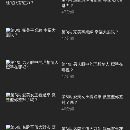
魅力？
47
分鐘
第3集 完美事業線 幸福大無限？
47
分鐘
第4集 男人眼中的理想情人 標準在
哪裡？
47
分鐘
第5集 愛美女王看過來 微整型你整
對了嗎？
46
分鐘
第6集 名牌平價大對決 讓你買包花