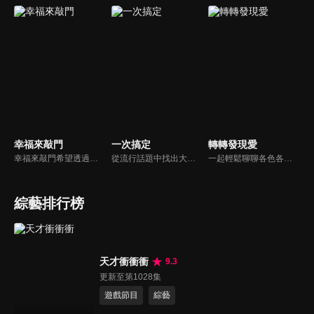
幸福來敲門
一次搞定
轉轉發現愛
幸福來敲門希望透過藝人、觀眾、夫妻來賓的經驗分享以及專家解析：傳遞聖經中的家庭價值觀，提供現代人面臨婚姻與家庭各種狀況接踵而來時的答案，並且邀請上帝成為每個家庭的主人。
從流行話題中找出大眾關心的、正在煩惱的問題，由台灣好媳婦佩甄與日本型男風田親身實驗，替觀眾解決生活的大小事，傳授生活密技讓你「一次搞定」！
一起輕鬆聊聊各色各樣的人生故事，一起發現愛！
綜藝排行榜
天才衝衝衝
9.3
更新至第1028集
遊戲節目
綜藝