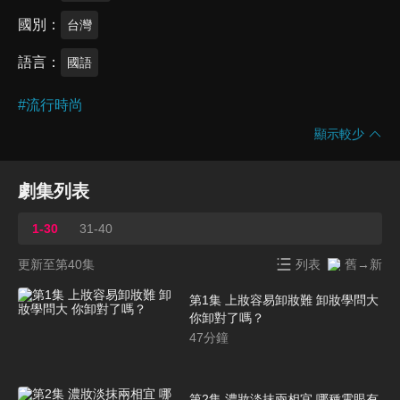
國別
台灣
語言
國語
#
流行時尚
顯示較少
劇集列表
1-30
31-40
更新至第40集
列表
舊→新
第1集 上妝容易卸妝難 卸妝學問大
你卸對了嗎？
47
分鐘
第2集 濃妝淡抹兩相宜 哪種電眼有