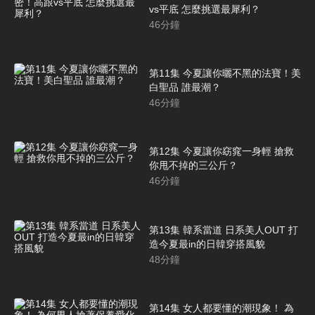
vs平底 怎麼挑選最犀利？
46
分鐘
第11集 今夏讓你曬不黑的法寶！美
白聖品 誰最潮？
46
分鐘
第12集 今夏讓你窈窕一身輕 搶救
你甩不掉的三公斤？
46
分鐘
第13集 韓系當道 日系美人OUT 打
造今夏最in的日韓穿搭風貌
48
分鐘
第14集 女人都要懂的潮現象！ 為