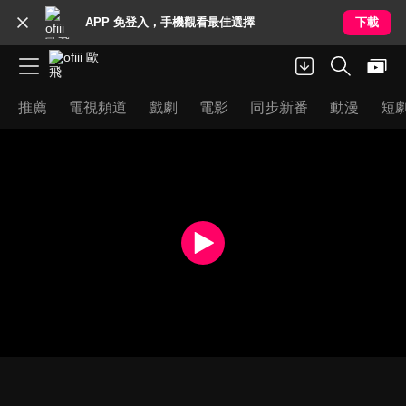
APP 免登入，手機觀看最佳選擇
下載
推薦
電視頻道
戲劇
電影
同步新番
動漫
短