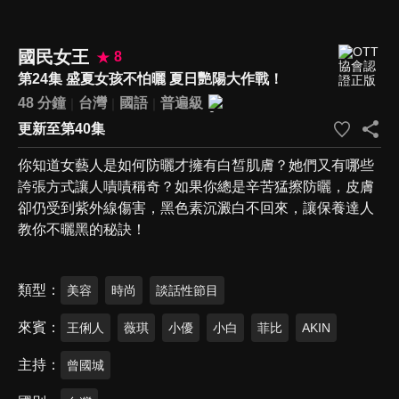
國民女王
8
第24集 盛夏女孩不怕曬 夏日艷陽大作戰！
48 分鐘
台灣
國語
普遍級
更新至第40集
你知道女藝人是如何防曬才擁有白皙肌膚？她們又有哪些
誇張方式讓人嘖嘖稱奇？如果你總是辛苦猛擦防曬，皮膚
卻仍受到紫外線傷害，黑色素沉澱白不回來，讓保養達人
教你不曬黑的秘訣！
類型
美容
時尚
談話性節目
來賓
王俐人
薇琪
小優
小白
菲比
AKIN
主持
曾國城