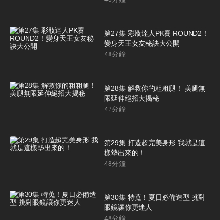
第27集 彩妝達人PK賽 ROUND2！
變身天王女友秘訣大公開
48
分鐘
第28集 解救你的粗粗腿！ 美腿無
限延伸絕招大揭秘
47
分鐘
第29集 打造超完美身形 我就是這
樣墊出來的！
48
分鐘
第30集 特蒐！夏日必備造型 挑對
眼鏡讓你更迷人
48
分鐘