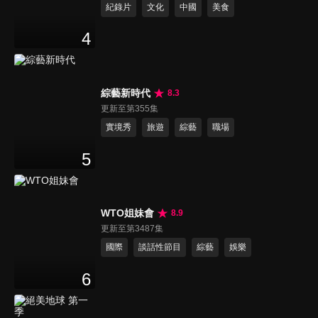
紀錄片
文化
中國
美食
4
綜藝新時代
8.3
更新至第355集
實境秀
旅遊
綜藝
職場
5
WTO姐妹會
8.9
更新至第3487集
國際
談話性節目
綜藝
娛樂
6