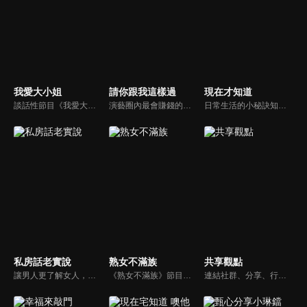
我愛大小姐
請你跟我這樣過
現在才知道
談話性節目《我愛大小姐》是由吳淡如、林慧萍主持的一檔談話性節目，講訴女人間的那些事。
演藝圈內最會賺錢的侯昌明，以親身經歷教你理財；採訪經歷豐沛的黃文華，把所見所聞通通報你哉。不論是理財知識、兩性問題、生活資訊，完全貼近市井小民的所需所求，保證讓你生活過更好！
日常生活的小秘訣知多少？由理財專家賴憲政、美麗人妻季芹，用貼近民心的實際案例、最新時事的話題來分析研討，讓你了解生活中的理財消費、民生、旅遊等問題。
私房話老實說
熟女不滿族
共享觀點
讓男人更了解女人，女人更了解自己 ，揭密女性私房話，讓療癒專家教你更愛自己！由于美人和納豆攜手主持，更多你想知道的女性私密話題都在《私房話老實說》。
《熟女不滿族》節目主題均有關25-49歲的未婚女性，這些熟女們漂亮卻擔心嫁不出去，獨立卻希望有人疼，最怕寂寞，只能用工作填滿時間，她們是最矛盾最不滿足的一群人。
連結社群、分享、行動的特色，運用講道學的架構，談論包含基要真理、生活話題及神學裝備三大面向主題。身為第六代基督徒，從小在教會中長大的周巽正，與第一代基督徒的廖文華，背景及生活經歷都不同，在節目中以輕鬆對談的方式，貢獻出不同角度的觀點。