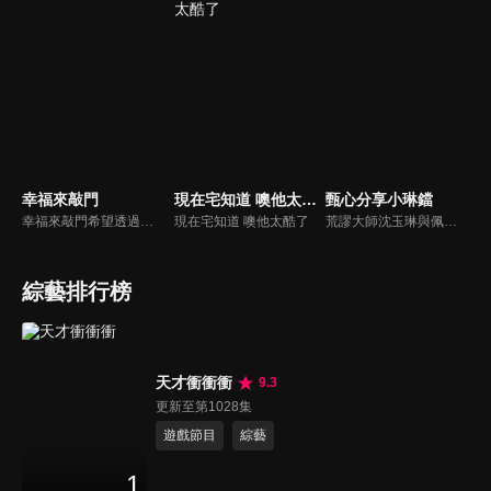
幸福來敲門
現在宅知道 噢他太酷了
甄心分享小琳鐺
幸福來敲門希望透過藝人、觀眾、夫妻來賓的經驗分享以及專家解析：傳遞聖經中的家庭價值觀，提供現代人面臨婚姻與家庭各種狀況接踵而來時的答案，並且邀請上帝成為每個家庭的主人。
現在宅知道 噢他太酷了
荒謬大師沈玉琳與佩甄全新搭檔，兩人幽默十足、幽默風趣地為節目穿針引線，結合各領域的職場達人、專家、明星PK暢談最IN話題，在快速變化的時代給您滿滿含金量的生活好智慧！
綜藝排行榜
天才衝衝衝
9.3
更新至第1028集
遊戲節目
綜藝
1