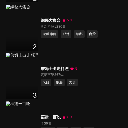
綜藝大集合
9.1
更新至第1280集
遊戲節目
戶外
綜藝
台灣
2
詹姆士出走料理
9
更新至第367集
烹飪
旅遊
美食
3
福建一百吃
8.3
全30集