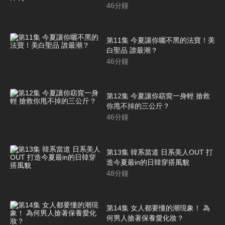
46
分鐘
第11集 今夏讓你曬不黑的法寶！美
白聖品 誰最潮？
46
分鐘
第12集 今夏讓你窈窕一身輕 搶救
你甩不掉的三公斤？
46
分鐘
第13集 韓系當道 日系美人OUT 打
造今夏最in的日韓穿搭風貌
48
分鐘
第14集 女人都要懂的潮現象！ 為
何男人搶著保養愛化妝？