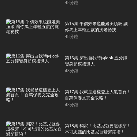
48
分鐘
第15集 平價效果也能媲美頂級 讓
你馬上年輕五歲的抗老祕技
48
分鐘
第16集 穿出自我時尚look 五分鐘
變身超模接班人
48
分鐘
第17集 我就是這樣登上人氣首頁！
百萬保養文完全攻略！
48
分鐘
第18集 獨家！比基尼就要這樣穿！
不可思議的比基尼百變穿搭術！