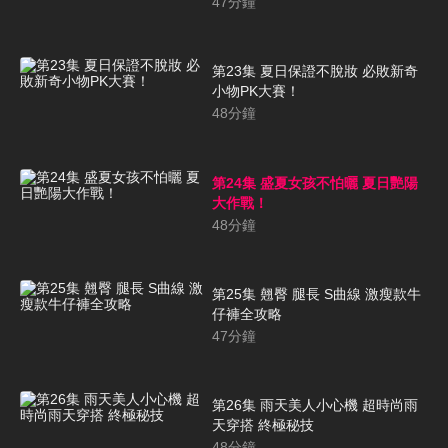
47
分鐘
第23集 夏日保證不脫妝 必敗新奇
小物PK大賽！
48
分鐘
第24集 盛夏女孩不怕曬 夏日艷陽
大作戰！
48
分鐘
第25集 翹臀 腿長 S曲線 激瘦款牛
仔褲全攻略
47
分鐘
第26集 雨天美人小心機 超時尚雨
天穿搭 終極秘技
48
分鐘