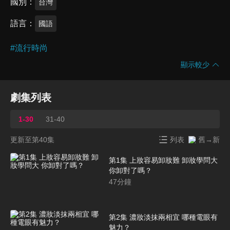
國別
台灣
語言
國語
#
流行時尚
顯示較少
劇集列表
1-30
31-40
更新至第40集
列表
舊→新
第1集 上妝容易卸妝難 卸妝學問大
你卸對了嗎？
47
分鐘
第2集 濃妝淡抹兩相宜 哪種電眼有
魅力？