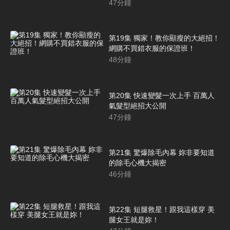
47
分鐘
第19集 獨家！教你顯瘦的大絕招！
網購不買錯衣服的保證班！
48
分鐘
第20集 快速變髮一次上手 百萬人
氣髮型絕招大公開
47
分鐘
第21集 驚爆除毛內幕 妳非要知道
的除毛心機大揭密
46
分鐘
第22集 短腿救星！跟我這樣穿 美
腿女王就是妳！