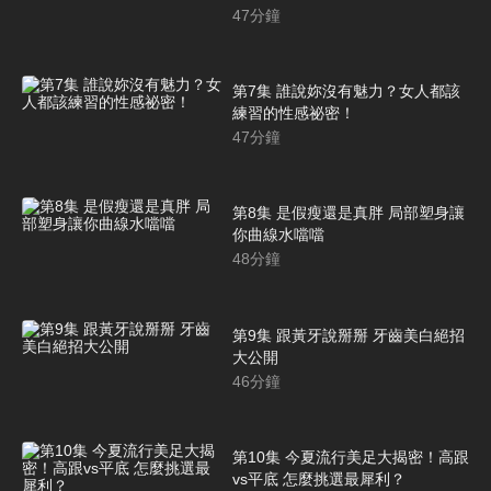
47
分鐘
第7集 誰說妳沒有魅力？女人都該
練習的性感祕密！
47
分鐘
第8集 是假瘦還是真胖 局部塑身讓
你曲線水噹噹
48
分鐘
第9集 跟黃牙說掰掰 牙齒美白絕招
大公開
46
分鐘
第10集 今夏流行美足大揭密！高跟
vs平底 怎麼挑選最犀利？