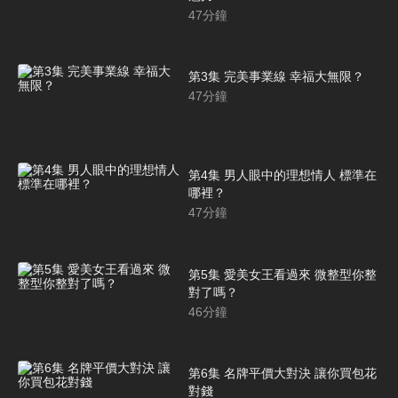
47
分鐘
第3集 完美事業線 幸福大無限？
47
分鐘
第4集 男人眼中的理想情人 標準在
哪裡？
47
分鐘
第5集 愛美女王看過來 微整型你整
對了嗎？
46
分鐘
第6集 名牌平價大對決 讓你買包花
對錢